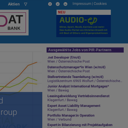
Impressum
|
Cookies
Aktien ▽
NEU
Ausgewählte Jobs von PIR-Partnern
.net Developer (f/m/d)
Wien / Österreichische Post
Datenschutzmanager*in Wien (w/m/d)
Wien / Österreichische Post
Stellvertretende Teamleitung (w/m/d)
Logistikzentrum 6965 Wolfurt / Österreichische Post
Junior Analyst International Mortgages*
Wien / Bawag
Leasingabwicklung Vertriebsinnendienst
d
Klagenfurt / Bawag
Expert Asset Liability Management
Group
Klagenfurt / Bawag
Portfolio Manager:in Operation
Wien / Verbund
Expert:in Bilanzierung mit Projektaufgaben