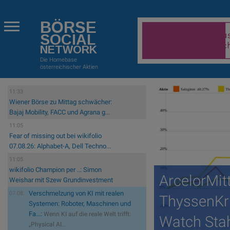
BÖRSE
SOCIAL
NETWORK
Die Homebase
österreichischer Aktien
11:33
Wiener Börse zu Mittag schwächer:
Bajaj Mobility, FACC und Agrana g...
11:05
Fear of missing out bei wikifolio
07.08.26: Alphabet-A, Dell Techno...
11:05
wikifolio Champion per ..: Simon
ArcelorMitt
Weishar mit Szew Grundinvestment
Verschmelzung von KI mit realen
07.08.
ThyssenKr
Systemen: Roboter, Maschinen und
Fa...:
Wenn KI auf die reale Welt trifft:
Watch Sta
„Physical AI...