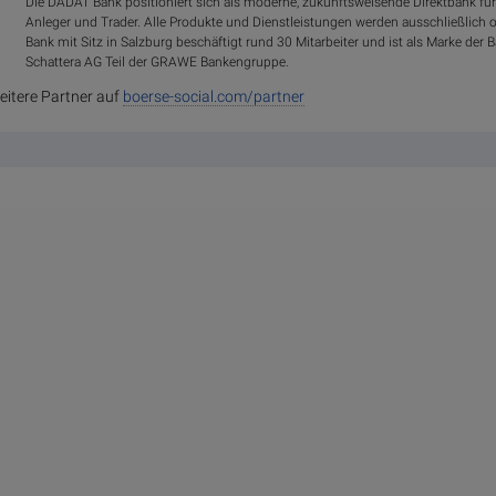
Die DADAT Bank positioniert sich als moderne, zukunftsweisende Direktbank für
Anleger und Trader. Alle Produkte und Dienstleistungen werden ausschließlich 
Bank mit Sitz in Salzburg beschäftigt rund 30 Mitarbeiter und ist als Marke d
Schattera AG Teil der GRAWE Bankengruppe.
eitere Partner auf
boerse-social.com/partner