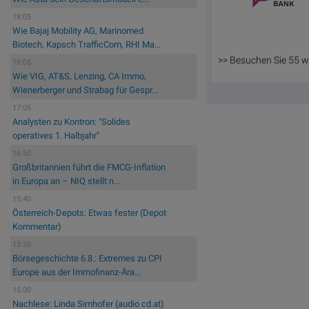
18:05
Wie Bajaj Mobility AG, Marinomed
Biotech, Kapsch TrafficCom, RHI Ma...
>> Besuchen Sie 55 w
18:05
Wie VIG, AT&S, Lenzing, CA Immo,
Wienerberger und Strabag für Gespr...
17:05
Analysten zu Kontron: "Solides
operatives 1. Halbjahr"
16:50
Großbritannien führt die FMCG-Inflation
in Europa an – NIQ stellt n...
15:40
Österreich-Depots: Etwas fester (Depot
Kommentar)
15:20
Börsegeschichte 6.8.: Extremes zu CPI
Europe aus der Immofinanz-Ära...
15:00
Nachlese: Linda Simhofer (audio cd.at)