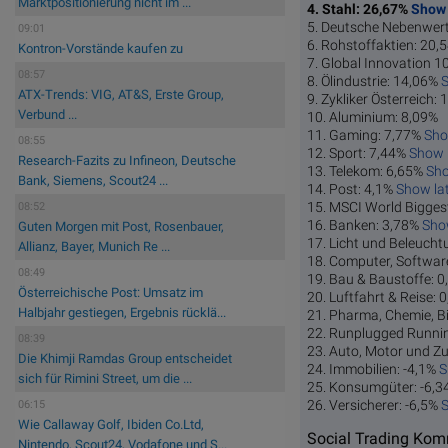
Marktpositionierung nicht im ...
4. Stahl: 26,67%
Show 
5. Deutsche Nebenwer
09:01
6. Rohstoffaktien: 20
Kontron-Vorstände kaufen zu
7. Global Innovation 
08:57
8. Ölindustrie: 14,06%
S
ATX-Trends: VIG, AT&S, Erste Group,
9. Zykliker Österreich:
Verbund ...
10. Aluminium: 8,09%
11. Gaming: 7,77%
Sho
08:55
12. Sport: 7,44%
Show l
Research-Fazits zu Infineon, Deutsche
13. Telekom: 6,65%
Sho
Bank, Siemens, Scout24 ...
14. Post: 4,1%
Show lat
15. MSCI World Bigges
08:52
16. Banken: 3,78%
Sho
Guten Morgen mit Post, Rosenbauer,
17. Licht und Beleucht
Allianz, Bayer, Munich Re ...
18. Computer, Software
08:49
19. Bau & Baustoffe: 
Österreichische Post: Umsatz im
20. Luftfahrt & Reise:
Halbjahr gestiegen, Ergebnis rücklä...
21. Pharma, Chemie, Bi
22. Runplugged Runnin
08:39
23. Auto, Motor und Zu
Die Khimji Ramdas Group entscheidet
24. Immobilien: -4,1%
S
sich für Rimini Street, um die ...
25. Konsumgüter: -6,
26. Versicherer: -6,5%
S
06:15
Wie Callaway Golf, Ibiden Co.Ltd,
Social Trading Ko
Nintendo, Scout24, Vodafone und S...