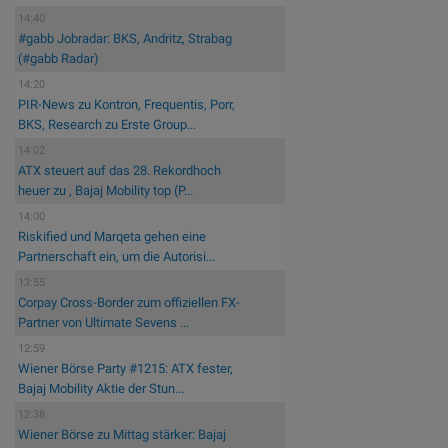
14:40
#gabb Jobradar: BKS, Andritz, Strabag
(#gabb Radar)
14:20
PIR-News zu Kontron, Frequentis, Porr,
BKS, Research zu Erste Group...
14:02
ATX steuert auf das 28. Rekordhoch
heuer zu , Bajaj Mobility top (P...
14:00
Riskified und Marqeta gehen eine
Partnerschaft ein, um die Autorisi...
13:55
Corpay Cross-Border zum offiziellen FX-
Partner von Ultimate Sevens ...
12:59
Wiener Börse Party #1215: ATX fester,
Bajaj Mobility Aktie der Stun...
12:38
Wiener Börse zu Mittag stärker: Bajaj