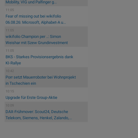
Mobility, VIG und Palfinger g...
11:05
Fear of missing out bei wikifolio
06.08.26: Microsoft, Alphabet-A u...
11:05
wikifolio Champion per ..: Simon
Weishar mit Szew Grundinvestment
11:05
BKS - Starkes Provisionsergebnis dank
KI-Rallye
10:42
Porr setzt Mauerroboter bei Wohnprojekt
in Tschechien ein
10:15
Upgrade für Erste Group-Aktie
10:09
DAX-Frühmover: Scout24, Deutsche
Telekom, Siemens, Henkel, Zalando,...