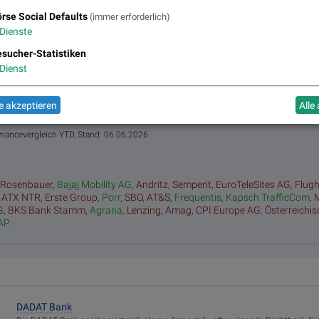
Moving
Matrix
Star/Rutsch
rse Social Defaults
(immer erforderlich)
en
Averages
der Stunde
Dienste
sucher-Statistiken
BS-Hitparade
Umsatz
„n“ Tage
Top/Flop
Dienst
 akzeptieren
Alle
rmancevergleich YTD, Stand: 06.06.2026
:
Rosenbauer
,
Bajaj Mobility AG
,
Andritz
,
Semperit
,
EuroTeleSites AG
,
Flug
,
ATX NTR
,
Erste Group
,
Porr
,
SBO
,
AT&S
,
Frequentis
,
Kapsch TrafficCom
,
G
,
BKS Bank Stamm
,
Agrana
,
Lenzing
,
Amag
,
CPI Europe AG
,
Österreichi
AP
.
DADAT Bank