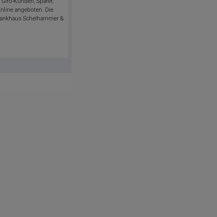
 Giro-Kunden, Sparer,
online angeboten. Die
er Bankhaus Schelhammer &