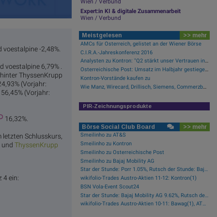
Wien / Verbund
Expert:in KI & digitale Zusammenarbeit
Wien / Verbund
Meistgelesen
>> mehr
AMCs für Österreich, gelistet an der Wiener Börse
d voestalpine -2,48%.
C.I.R.A.-Jahreskonferenz 2016
Analysten zu Kontron: "Q2 stärkt unser Vertrauen in die verbesserte operative Qualität"
d voestalpine 6,79% .
Österreichische Post: Umsatz im Halbjahr gestiegen, Ergebnis rückläufig
Dahinter ThyssenKrupp
Kontron-Vorstände kaufen zu
24,93% (Vorjahr:
Wie Manz, Wirecard, Drillisch, Siemens, Commerzbank und FACC für Gesprächsstoff sorgten
 56,45% (Vorjahr:
PIR-Zeichnungsprodukte
16,32%.
Börse Social Club Board
>> mehr
Smeilinho zu AT&S
m letzten Schlusskurs,
Smeilinho zu Kontron
% und
Thysse
nKrupp
Smeilinho zu Österreichische Post
Smeilinho zu Bajaj Mobility AG
Star der Stunde: Porr 1.05%, Rutsch der Stunde: Bajaj Mobility AG -1.02%
 4 ein:
wikifolio-Trades Austro-Aktien 11-12: Kontron(1)
BSN Vola-Event Scout24
Star der Stunde: Bajaj Mobility AG 9.62%, Rutsch der Stunde: Österreichische Post -1.97%
wikifolio-Trades Austro-Aktien 10-11: Bawag(1), AT&S(1), RBI(1), OMV(1)