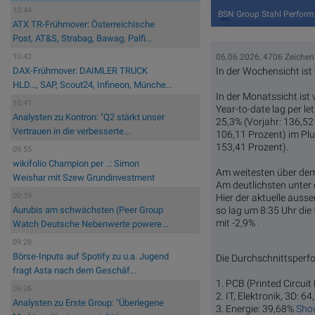
10:44
BSN Group Stahl Perform
ATX TR-Frühmover: Österreichische
Post, AT&S, Strabag, Bawag, Palfi...
06.06.2026, 4706 Zeichen
10:42
In der Wochensicht ist
DAX-Frühmover: DAIMLER TRUCK
HLD..., SAP, Scout24, Infineon, Münche...
In der Monatssicht ist
10:41
Year-to-date lag per l
Analysten zu Kontron: "Q2 stärkt unser
25,3% (Vorjahr: 136,52
Vertrauen in die verbesserte...
106,11 Prozent) im Plu
153,41 Prozent).
09:55
wikifolio Champion per ..: Simon
Am weitesten über d
Weishar mit Szew Grundinvestment
Am deutlichsten unte
09:39
Hier der aktuelle ausse
so lag um 8:35 Uhr die
Aurubis am schwächsten (Peer Group
mit -2,9% .
Watch Deutsche Nebenwerte powere...
09:28
Börse-Inputs auf Spotify zu u.a. Jugend
Die Durchschnittsperfo
fragt Asta nach dem Geschäf...
1. PCB (Printed Circui
09:26
2. IT, Elektronik, 3D: 6
Analysten zu Erste Group: "Überlegene
3. Energie: 39,68%
Show