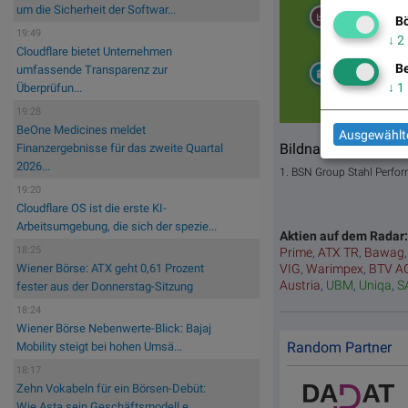
um die Sicherheit der Softwar...
Märkte/
Bö
Indikation
19:49
↓
2
Cloudflare bietet Unternehmen
Be
Reporting
umfassende Transparenz zur
Days
↓
1
Überprüfun...
19:28
BeOne Medicines meldet
Ausgewählte
Bildnachweis
Finanzergebnisse für das zweite Quartal
2026...
1. BSN Group Stahl Perfo
19:20
Cloudflare OS ist die erste KI-
Arbeitsumgebung, die sich der spezie...
Aktien auf dem Radar
18:25
Prime
,
ATX TR
,
Bawag
VIG
,
Warimpex
,
BTV A
Wiener Börse: ATX geht 0,61 Prozent
Austria
,
UBM
,
Uniqa
,
S
fester aus der Donnerstag-Sitzung
18:24
Wiener Börse Nebenwerte-Blick: Bajaj
Random Partner
Mobility steigt bei hohen Umsä...
18:17
Zehn Vokabeln für ein Börsen-Debüt:
Wie Asta sein Geschäftsmodell e...