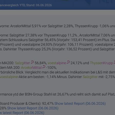
ancevergleich YTD, Stand: 06.06.2026
 vorne: ArcelorMittal 5,91% vor Salzgitter 2,28%, ThyssenKrupp -1,06% un
 vorne: Salzgitter 27,38% vor ThyssenKrupp 11,2% , ArcelorMittal 7,06% un
etztem Schlusskurs Salzgitter 56,45% (Vorjahr: 153,41 Prozent) im Plus. 
 Prozent) und voestalpine 24,93% (Vorjahr: 106,11 Prozent). voestalpine 
s. Dahinter ThyssenKrupp 25,3% (Vorjahr: 136,52 Prozent) und Salzgitter
em MA200:
Salzg
itter
56,84%,
voest
alpine
24,12% und
Thysse
nKrupp
r dem MA 200:
Arcelo
rMittal
-100%,
rbörsliche Blick. Vergleicht man die aktuellen Indikationen bei L&S mit de
voest
alpine
-Aktie am besten: -1,14% Minus. Dahinter
Salzg
itter
mit -2,75
rmance ytd der BSN-Group Stahl ist 26,67% und reiht sich damit auf Platz
t Board Producer & Clients): 92,47%
Show latest Report (06.06.2026)
4,28%
Show latest Report (06.06.2026)
 latest Report (06.06.2026)