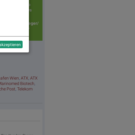
Top/Flop
Diashows
Tagessieger/
verlierer
 akzeptieren
hafen Wien
,
ATX
,
ATX
Marinomed Biotech
,
sche Post
,
Telekom