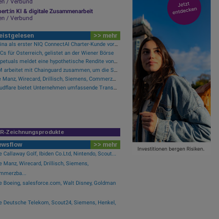
en / Verbund
ert:in KI & digitale Zusammenarbeit
en / Verbund
eistgelesen
>> mehr
Purina als erster NIQ ConnectAI Charter-Kunde vorgestellt
s für Österreich, gelistet an der Wiener Börse
Perpetuals meldet eine hypothetische Rendite von 380 % im Backtest der KI-Engine, die die risikofreie Handelsplattform „UpsideOnly“ antreibt
LTM arbeitet mit Chainguard zusammen, um die Sicherheit der Software-Lieferkette durch BlueVerse™ RightLogic zu stärken
Wie Manz, Wirecard, Drillisch, Siemens, Commerzbank und FACC für Gesprächsstoff sorgten
Cloudflare bietet Unternehmen umfassende Transparenz zur Überprüfung und Analyse des KI-Einsatzes
IR-Zeichnungsprodukte
ewsflow
>> mehr
 Callaway Golf, Ibiden Co.Ltd, Nintendo, Scout...
 Manz, Wirecard, Drillisch, Siemens,
mmerzba...
e Boeing, salesforce.com, Walt Disney, Goldman
e Deutsche Telekom, Scout24, Siemens, Henkel,
.