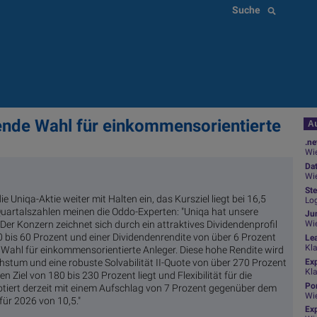
Suche
ende Wahl für einkommensorientierte
Au
.ne
Wie
Da
Wie
Ste
 Uniqa-Aktie weiter mit Halten ein, das Kursziel liegt bei 16,5
Log
artalszahlen meinen die Oddo-Experten: "Uniqa hat unsere
Jun
Der Konzern zeichnet sich durch ein attraktives Dividendenprofil
Wi
 bis 60 Prozent und einer Dividendenrendite von über 6 Prozent
Le
Kl
 Wahl für einkommensorientierte Anleger. Diese hohe Rendite wird
stum und eine robuste Solvabilität II-Quote von über 270 Prozent
Ex
Kl
n Ziel von 180 bis 230 Prozent liegt und Flexibilität für die
Por
otiert derzeit mit einem Aufschlag von 7 Prozent gegenüber dem
Wi
ür 2026 von 10,5."
Exp