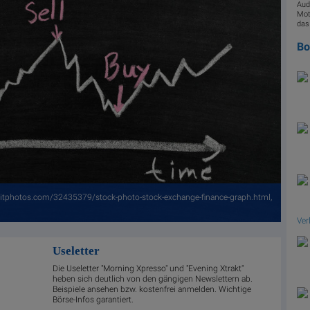
Aud
Mot
das
B
epositphotos.com/32435379/stock-photo-stock-exchange-finance-graph.html,
Ver
Useletter
Die Useletter "Morning Xpresso" und "Evening Xtrakt"
heben sich deutlich von den gängigen Newslettern ab.
Beispiele ansehen bzw. kostenfrei anmelden. Wichtige
Börse-Infos garantiert.