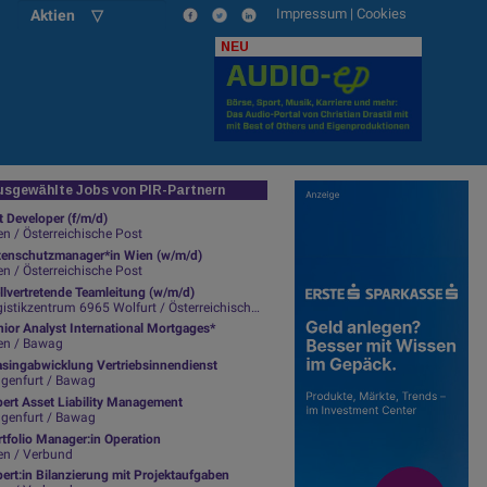
Impressum
|
Cookies
Aktien ▽
NEU
sgewählte Jobs von PIR-Partnern
t Developer (f/m/d)
n / Österreichische Post
tenschutzmanager*in Wien (w/m/d)
n / Österreichische Post
llvertretende Teamleitung (w/m/d)
istikzentrum 6965 Wolfurt / Österreichische Post
ior Analyst International Mortgages*
en / Bawag
asingabwicklung Vertriebsinnendienst
agenfurt / Bawag
pert Asset Liability Management
agenfurt / Bawag
tfolio Manager:in Operation
en / Verbund
ert:in Bilanzierung mit Projektaufgaben