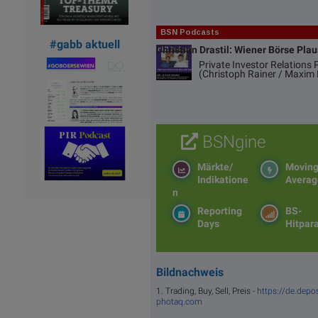
BSN Podcasts
#gabb aktuell
Christian Drastil: Wiener Börse Pla
Private Investor Relations
(Christoph Rainer / Maxim 
BSNgine
Märkte/
Movin
Indikatione
Averag
n
Reporting
BS-
Days
Hitpar
Bildnachweis
1. Trading, Buy, Sell, Preis -
https://de.depo
photaq.com