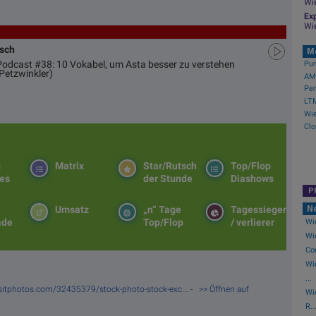
Wi
Exp
Wi
usch
M
 Podcast #38: 10 Vokabel, um Asta besser zu verstehen
Petzwinkler)
AMC
g
Matrix
Star/Rutsch
Top/Flop
es
der Stunde
Diashows
P
N
Umsatz
„n“ Tage
Tagessieger
ade
Top/Flop
/ verlierer
Wie
Wie
Co
Wi
...
sitphotos.com/32435379/stock-photo-stock-exc...
-
>> Öffnen auf
Wi
R..