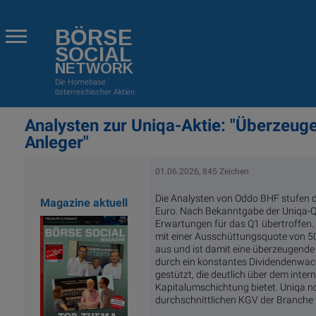
BÖRSE
SOCIAL
NETWORK
Die Homebase
österreichischer Aktien
Analysten zur Uniqa-Aktie: "Überzeug
Anleger"
01.06.2026, 845 Zeichen
Die Analysten von Oddo BHF stufen die
Magazine aktuell
Euro. Nach Bekanntgabe der Uniqa-Qu
Erwartungen für das Q1 übertroffen. 
mit einer Ausschüttungsquote von 50
aus und ist damit eine überzeugende
durch ein konstantes Dividendenwach
gestützt, die deutlich über dem interne
Kapitalumschichtung bietet. Uniqa n
durchschnittlichen KGV der Branche f