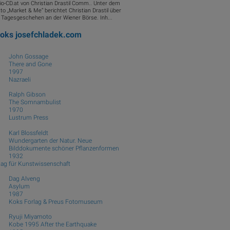
io-CD.at von Christian Drastil Comm.. Unter dem
to „Market & Me“ berichtet Christian Drastil über
 Tagesgeschehen an der Wiener Börse. Inh...
ooks
josefchladek.com
John Gossage
There and Gone
1997
Nazraeli
Ralph Gibson
The Somnambulist
1970
Lustrum Press
Karl Blossfeldt
Wundergarten der Natur. Neue
Bilddokumente schöner Pflanzenformen
1932
lag für Kunstwissenschaft
Dag Alveng
Asylum
1987
Koks Forlag & Preus Fotomuseum
Ryuji Miyamoto
Kobe 1995 After the Earthquake