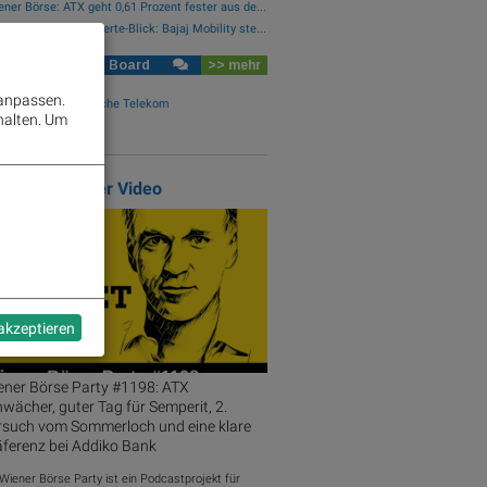
ner Börse: ATX geht 0,61 Prozent fester aus de...
ner Börse Nebenwerte-Blick: Bajaj Mobility ste...
rse Social Club Board
>> mehr
N MA-Event SAP
 anpassen.
N Vola-Event Deutsche Telekom
halten.
Um
abb #2160
atured Partner Video
 akzeptieren
ener Börse Party #1198: ATX
wächer, guter Tag für Semperit, 2.
rsuch vom Sommerloch und eine klare
äferenz bei Addiko Bank
 Wiener Börse Party ist ein Podcastprojekt für