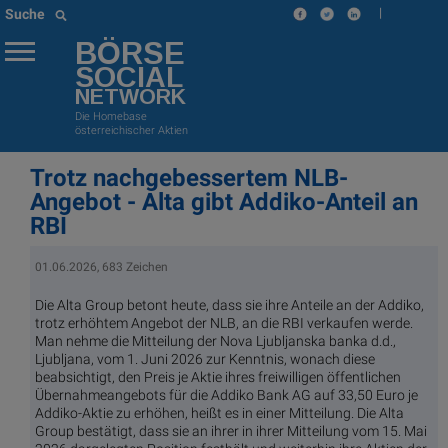
|
Suche
BÖRSE
SOCIAL
NETWORK
Die Homebase
österreichischer Aktien
Trotz nachgebessertem NLB-
Angebot - Alta gibt Addiko-Anteil an
RBI
01.06.2026, 683 Zeichen
Die Alta Group betont heute, dass sie ihre Anteile an der Addiko,
trotz erhöhtem Angebot der NLB, an die RBI verkaufen werde.
Man nehme die Mitteilung der Nova Ljubljanska banka d.d.,
Ljubljana, vom 1. Juni 2026 zur Kenntnis, wonach diese
beabsichtigt, den Preis je Aktie ihres freiwilligen öffentlichen
Übernahmeangebots für die Addiko Bank AG auf 33,50 Euro je
Addiko-Aktie zu erhöhen, heißt es in einer Mitteilung. Die Alta
Group bestätigt, dass sie an ihrer in ihrer Mitteilung vom 15. Mai