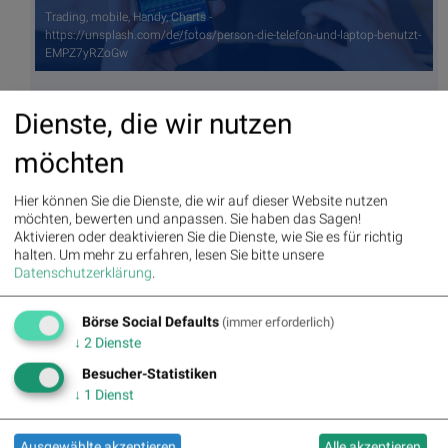
Trading, mobile, Handy, Charts -
https://unsplash.com/de/fotos/person-die-telefon-und-laptop-benutzt-
EMPZ7yRZoGw
Autor
Useletter
Dienste, die wir nutzen
Christine
Die Useletter "Morning Xpresso" und
möchten
Petzwinkler
"Evening Xtrakt" heben sich deutlich
von den gängigen Newslettern ab.
Beispiele ansehen bzw. kostenfrei
anmelden. Wichtige Börse-Infos
Hier können Sie die Dienste, die wir auf dieser Website nutzen
Börse Social Network/Magazine
garantiert.
möchten, bewerten und anpassen. Sie haben das Sagen!
Aktivieren oder deaktivieren Sie die Dienste, wie Sie es für richtig
Newsletter abonnieren
halten.
Um mehr zu erfahren, lesen Sie bitte unsere
Datenschutzerklärung
.
Runplugged
Börse Social Defaults
(immer erforderlich)
Infos über neue Financial Literacy
↓
2
Dienste
Audio Files für die Runplugged App
(kostenfrei downloaden über
Besucher-Statistiken
http://runplugged.com/spreadit
)
↓
1
Dienst
per Newsletter erhalten
Ausgewählte akzeptieren
Alle akzeptieren