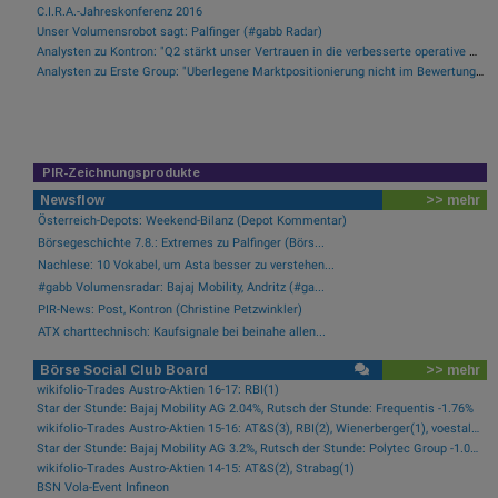
C.I.R.A.-Jahreskonferenz 2016
Unser Volumensrobot sagt: Palfinger (#gabb Radar)
Analysten zu Kontron: "Q2 stärkt unser Vertrauen in die verbesserte operative Qualität"
Analysten zu Erste Group: "Überlegene Marktpositionierung nicht im Bewertungsniveau reflektiert"
PIR-Zeichnungsprodukte
Newsflow
>> mehr
Österreich-Depots: Weekend-Bilanz (Depot Kommentar)
Börsegeschichte 7.8.: Extremes zu Palfinger (Börs...
Nachlese: 10 Vokabel, um Asta besser zu verstehen...
#gabb Volumensradar: Bajaj Mobility, Andritz (#ga...
PIR-News: Post, Kontron (Christine Petzwinkler)
ATX charttechnisch: Kaufsignale bei beinahe allen...
Börse Social Club Board
>> mehr
wikifolio-Trades Austro-Aktien 16-17: RBI(1)
Star der Stunde: Bajaj Mobility AG 2.04%, Rutsch der Stunde: Frequentis -1.76%
wikifolio-Trades Austro-Aktien 15-16: AT&S(3), RBI(2), Wienerberger(1), voestalpine(1), Kontron(1), Bawag(1)
Star der Stunde: Bajaj Mobility AG 3.2%, Rutsch der Stunde: Polytec Group -1.01%
wikifolio-Trades Austro-Aktien 14-15: AT&S(2), Strabag(1)
BSN Vola-Event Infineon