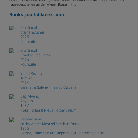
Comm.. Unter dem Motto „Market & Me“ berichtet Christian Drastil über das
Tagesgeschehen an der Wiener Börse. Inh...
Books
josefchladek.com
Ola Rindal
Stains & Ashes
2025
Poursuite
Ola Rindal
Road to The Farm
2026
Poursuite
Yusuf Sevinçli
Tumult
2024
Galerist & Galerie Filles du Calvaire
Dag Alveng
Asylum
1987
Koks Forlag & Preus Fotomuseum
Formes nues
ed. by Albert Mentzel et Albert Roux
1935
Forme, Editions d'Art Graphique et Photographique