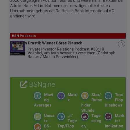
2026 dargelegten Position festhält und weiterhin ihre Aktien der
Addiko Bank AG im Rahmen des freiwilligen öffentlichen
Übernahmeangebots der Raiffeisen Bank International AG
andienen wird.
BSN Podcasts
Christian Drastil: Wiener Börse Plausch
Private Investor Relations Podcast #38: 10
Vokabel, um Asta besser zu verstehen (Christoph
Rainer / Maxim Petzwinkler)
BSNgine
Movi
Matri
Star/
Top/
ng
x
Rutsc
Flop
Averages
h der
Diashows
Stunde
Umsa
„n“
Tage
Märk
tz
Tage
ssieg
te/
BS-
Top/Flop
er/
Indikation