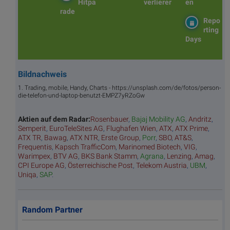
Hitpa
verlierer
en
rade
Repo
rting
Days
Bildnachweis
1. Trading, mobile, Handy, Charts - https://unsplash.com/de/fotos/person-
die-telefon-und-laptop-benutzt-EMPZ7yRZoGw
Aktien auf dem Radar:
Rosenbauer
,
Bajaj Mobility AG
,
Andritz
,
Semperit
,
EuroTeleSites AG
,
Flughafen Wien
,
ATX
,
ATX Prime
,
ATX TR
,
Bawag
,
ATX NTR
,
Erste Group
,
Porr
,
SBO
,
AT&S
,
Frequentis
,
Kapsch TrafficCom
,
Marinomed Biotech
,
VIG
,
Warimpex
,
BTV AG
,
BKS Bank Stamm
,
Agrana
,
Lenzing
,
Amag
,
CPI Europe AG
,
Österreichische Post
,
Telekom Austria
,
UBM
,
Uniqa
,
SAP
.
Random Partner