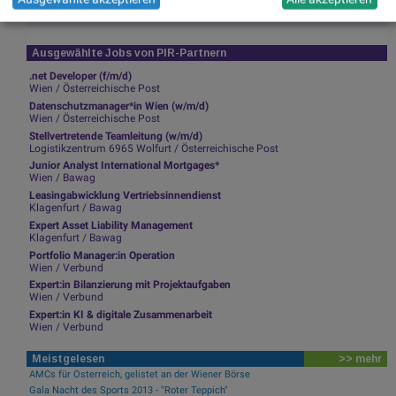
Ausgewählte Jobs von PIR-Partnern
.net Developer (f/m/d)
Wien / Österreichische Post
Datenschutzmanager*in Wien (w/m/d)
Wien / Österreichische Post
Stellvertretende Teamleitung (w/m/d)
Logistikzentrum 6965 Wolfurt / Österreichische Post
Junior Analyst International Mortgages*
Wien / Bawag
Leasingabwicklung Vertriebsinnendienst
Klagenfurt / Bawag
Expert Asset Liability Management
Klagenfurt / Bawag
Portfolio Manager:in Operation
Wien / Verbund
Expert:in Bilanzierung mit Projektaufgaben
Wien / Verbund
Expert:in KI & digitale Zusammenarbeit
Wien / Verbund
Meistgelesen
>> mehr
AMCs für Österreich, gelistet an der Wiener Börse
Gala Nacht des Sports 2013 - "Roter Teppich"