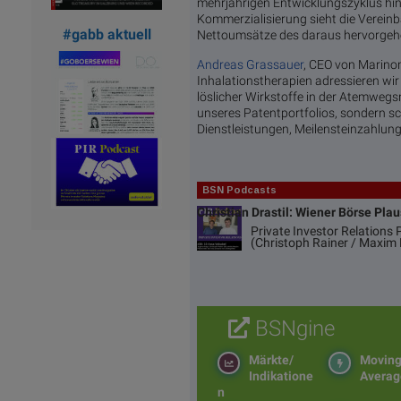
mehrjährigen Entwicklungszyklus hinw
Kommerzialisierung sieht die Verein
#gabb aktuell
Nettoumsätze des daraus hervorgeh
Andreas Grassauer
, CEO von Marino
Inhalationstherapien adressieren wi
löslicher Wirkstoffe in der Atemwegsm
unseres Patentportfolios, sondern s
Dienstleistungen, Meilensteinzahlun
BSN Podcasts
Christian Drastil: Wiener Börse Pla
Private Investor Relations
(Christoph Rainer / Maxim 
BSNgine
Märkte/
Movin
Indikatione
Averag
n