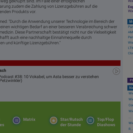
eg geknüpft sind. Im Falle einer erfolgreichen
Wi
barung zudem die Zahlung von Lizenzgebühren auf die
Exp
Wi
enden Produkts vor.
med: "Durch die Anwendung unserer Technologie im Bereich der
M
r einen wichtigen Bedarf an einer besseren Verabreichung schwer
edizin. Diese Partnerschaft bestätigt nicht nur die Vielseitigkeit
AMC
chafft auch eine nachhaltige Einnahmequelle durch
gen und künftige Lizenzgebühren."
usch
 Podcast #38: 10 Vokabel, um Asta besser zu verstehen
Petzwinkler)
P
N
Wie
Wie
Co
Wi
...
g
Matrix
Star/Rutsch
Top/Flop
Wi
es
der Stunde
Diashows
R..