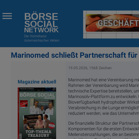
BÖRSE
SOCIAL
NETWORK
Die Homebase
österreichischer Aktien
Marinomed schließt Partnerschaft für
19.05.2026, 1568 Zeichen
Marinomed hat eine Vereinbarung mit
Magazine aktuell
Rahmen der Vereinbarung wird Marin
technische Expertise bereitstellen,
Marinosolv-Plattform zu entwickeln. D
Bioverfügbarkeit hydrophober Wirksto
Verabreichung in die Lunge ermöglicht
reduziert werden, wie das Unternehme
Die finanzielle Struktur der Partner
Komponenten für die ersten Entwick
Meilensteinzahlungen, die an bestim