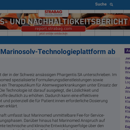
Suche
 Marinosolv-Technologieplattform ab
Au
.ne
Wie
Da
Wie
 der in der Schweiz ansässigen Phargentis SA unterschrieben. Im
Ste
omed spezialisierte Formulierungsdienstleistungen sowie
Log
 um ein Therapeutikum für Atemwegserkrankungen unter Einsatz der
Jun
ie Technologie ist darauf ausgelegt, die Löslichkeit und
Wi
ffe deutlich zu erhöhen. Dadurch kann eine effektivere
Le
 und potenziell die für Patient:innen erforderliche Dosierung
Kl
n erklärt.
Ex
Kl
schaft umfasst laut Marinomed unmittelbare Fee-for-Service-
Por
lungsphasen. Darüber hinaus hat Marinomed Anspruch auf
Wi
mte technische und klinische Entwicklungserfolge über den
Exp