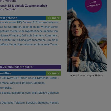
en / Verbund
ert:in KI & digitale Zusammenarbeit
en / Verbund
eistgelesen
>> mehr
Purina als erster NIQ ConnectAI Charter-Kunde vorgestellt
s für Österreich, gelistet an der Wiener Börse
Perpetuals meldet eine hypothetische Rendite von 380 % im Backtest der KI-Engine, die die risikofreie Handelsplattform „UpsideOnly“ antreibt
Wie Manz, Wirecard, Drillisch, Siemens, Commerzbank und FACC für Gesprächsstoff sorgten
LTM arbeitet mit Chainguard zusammen, um die Sicherheit der Software-Lieferkette durch BlueVerse™ RightLogic zu stärken
Cloudflare bietet Unternehmen umfassende Transparenz zur Überprüfung und Analyse des KI-Einsatzes
IR-Zeichnungsprodukte
ewsflow
>> mehr
 Callaway Golf, Ibiden Co.Ltd, Nintendo, Scout...
 Manz, Wirecard, Drillisch, Siemens,
mmerzba...
e Boeing, salesforce.com, Walt Disney, Goldman
e Deutsche Telekom, Scout24, Siemens, Henkel,
.