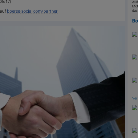
 06/17)
Aud
Mot
 auf
boerse-social.com/partner
das
B
Ver