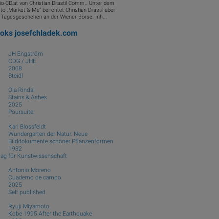
io-CD.at von Christian Drastil Comm.. Unter dem
to „Market & Me“ berichtet Christian Drastil über
 Tagesgeschehen an der Wiener Börse. Inh...
ooks
josefchladek.com
JH Engström
CDG / JHE
2008
Steidl
Ola Rindal
Stains & Ashes
2025
Poursuite
Karl Blossfeldt
Wundergarten der Natur. Neue
Bilddokumente schöner Pflanzenformen
1932
lag für Kunstwissenschaft
Antonio Moreno
Cuaderno de campo
2025
Self published
Ryuji Miyamoto
Kobe 1995 After the Earthquake