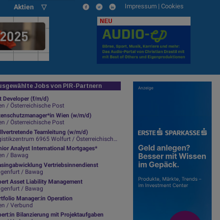
Impressum
|
Cookies
Aktien ▽
NEU
sgewählte Jobs von PIR-Partnern
t Developer (f/m/d)
n / Österreichische Post
tenschutzmanager*in Wien (w/m/d)
n / Österreichische Post
llvertretende Teamleitung (w/m/d)
istikzentrum 6965 Wolfurt / Österreichische Post
ior Analyst International Mortgages*
en / Bawag
asingabwicklung Vertriebsinnendienst
agenfurt / Bawag
pert Asset Liability Management
agenfurt / Bawag
tfolio Manager:in Operation
en / Verbund
ert:in Bilanzierung mit Projektaufgaben