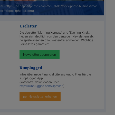
eal - https://de.depositphotos.com/5507686/stock-photo-businessman-
tps://depositphotos.com)
Useletter
Die Useletter "Morning Xpresso" und "Evening Xtrakt"
heben sich deutlich von den gängigen Newslettern ab.
Beispiele ansehen bzw. kostenfrei anmelden. Wichtige
Börse-Infos garantiert.
Newsletter abonnieren
Runplugged
Infos über neue Financial Literacy Audio Files für die
Runplugged App
(kostenfrei downloaden über
http://runplugged.com/spreadit
)
per Newsletter erhalten