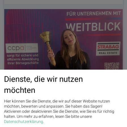
Dienste, die wir nutzen
möchten
Nina Ritzinger läutet die Opening Bell für Dienstag. Ein Duett mit der Sales
Managerin bei pressrelations Österreich ist im Abspann der Wiener Börse
Hier können Sie die Dienste, die wir auf dieser Website nutzen
Party kurz angespielt
möchten, bewerten und anpassen. Sie haben das Sagen!
Aktivieren oder deaktivieren Sie die Dienste, wie Sie es für richtig
halten.
Um mehr zu erfahren, lesen Sie bitte unsere
Latest Blogs
Datenschutzerklärung
.
» Österreich-Depots: Stockpicking Österreich zu Mittag auf Rekord (Depot