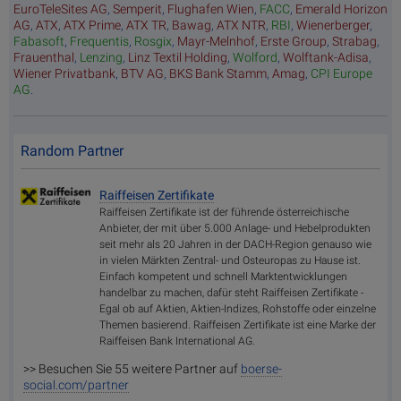
EuroTeleSites AG
,
Semperit
,
Flughafen Wien
,
FACC
,
Emerald Horizon
AG
,
ATX
,
ATX Prime
,
ATX TR
,
Bawag
,
ATX NTR
,
RBI
,
Wienerberger
,
Fabasoft
,
Frequentis
,
Rosgix
,
Mayr-Melnhof
,
Erste Group
,
Strabag
,
Frauenthal
,
Lenzing
,
Linz Textil Holding
,
Wolford
,
Wolftank-Adisa
,
Wiener Privatbank
,
BTV AG
,
BKS Bank Stamm
,
Amag
,
CPI Europe
AG
.
Random Partner
Raiffeisen Zertifikate
Raiffeisen Zertifikate ist der führende österreichische
Anbieter, der mit über 5.000 Anlage- und Hebelprodukten
seit mehr als 20 Jahren in der DACH-Region genauso wie
in vielen Märkten Zentral- und Osteuropas zu Hause ist.
Einfach kompetent und schnell Marktentwicklungen
handelbar zu machen, dafür steht Raiffeisen Zertifikate -
Egal ob auf Aktien, Aktien-Indizes, Rohstoffe oder einzelne
Themen basierend. Raiffeisen Zertifikate ist eine Marke der
Raiffeisen Bank International AG.
>> Besuchen Sie 55 weitere Partner auf
boerse-
social.com/partner