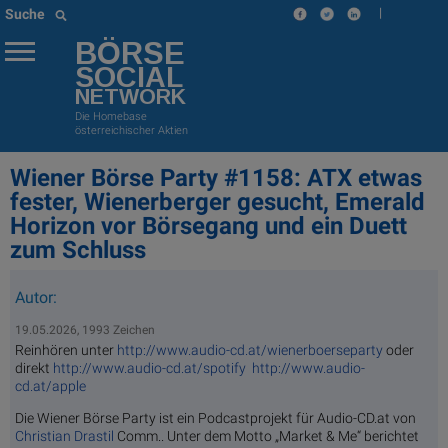
|
Suche
BÖRSE
SOCIAL
NETWORK
Die Homebase
österreichischer Aktien
Wiener Börse Party #1158: ATX etwas
fester, Wienerberger gesucht, Emerald
Horizon vor Börsegang und ein Duett
zum Schluss
Autor:
19.05.2026, 1993 Zeichen
Reinhören unter
http://www.audio-cd.at/wienerboerseparty
oder
direkt
http://www.audio-cd.at/spotify
http://www.audio-
cd.at/apple
Die Wiener Börse Party ist ein Podcastprojekt für Audio-CD.at von
Christian Drastil
Comm.. Unter dem Motto „Market & Me“ berichtet