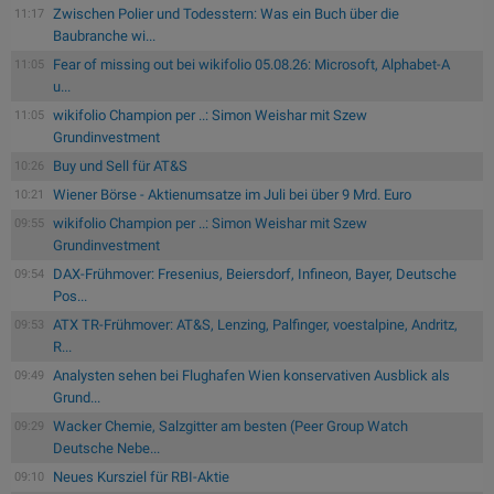
Zwischen Polier und Todesstern: Was ein Buch über die
11:17
Baubranche wi...
Fear of missing out bei wikifolio 05.08.26: Microsoft, Alphabet-A
11:05
u...
wikifolio Champion per ..: Simon Weishar mit Szew
11:05
Grundinvestment
Buy und Sell für AT&S
10:26
Wiener Börse - Aktienumsatze im Juli bei über 9 Mrd. Euro
10:21
wikifolio Champion per ..: Simon Weishar mit Szew
09:55
Grundinvestment
DAX-Frühmover: Fresenius, Beiersdorf, Infineon, Bayer, Deutsche
09:54
Pos...
ATX TR-Frühmover: AT&S, Lenzing, Palfinger, voestalpine, Andritz,
09:53
R...
Analysten sehen bei Flughafen Wien konservativen Ausblick als
09:49
Grund...
Wacker Chemie, Salzgitter am besten (Peer Group Watch
09:29
Deutsche Nebe...
Neues Kursziel für RBI-Aktie
09:10