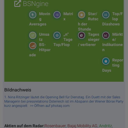
BSNgine
Movin
Matri
Star/
Top/F
g
x
Rutsc
lop
Averages
h der
Diashows
Stunde
Umsa
„n“
Tages
Märkt
tz
Tage
sieger
e/
BS-
Top/Flop
/ verlierer
Indikatione
Hitpar
n
ade
Repor
ting
Days
Bildnachweis
1. Nina Ritzinger läutet die Opening Bell für Dienstag. Ein Duett mit der Sales
Managerin bei pressrelations Österreich ist im Abspann der Wiener Börse Party
kurz angespielt >> Öffnen auf photaq.com
Aktien auf dem Radar:
Rosenbauer
,
Bajaj Mobility AG
,
Andritz
,