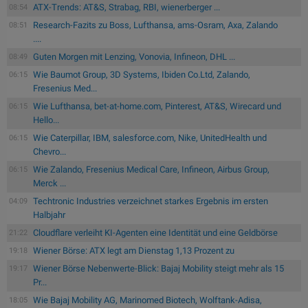
ATX-Trends: AT&S, Strabag, RBI, wienerberger ...
08:54
Research-Fazits zu Boss, Lufthansa, ams-Osram, Axa, Zalando
08:51
....
Guten Morgen mit Lenzing, Vonovia, Infineon, DHL ...
08:49
Wie Baumot Group, 3D Systems, Ibiden Co.Ltd, Zalando,
06:15
Fresenius Med...
Wie Lufthansa, bet-at-home.com, Pinterest, AT&S, Wirecard und
06:15
Hello...
Wie Caterpillar, IBM, salesforce.com, Nike, UnitedHealth und
06:15
Chevro...
Wie Zalando, Fresenius Medical Care, Infineon, Airbus Group,
06:15
Merck ...
Techtronic Industries verzeichnet starkes Ergebnis im ersten
04:09
Halbjahr
Cloudflare verleiht KI-Agenten eine Identität und eine Geldbörse
21:22
Wiener Börse: ATX legt am Dienstag 1,13 Prozent zu
19:18
Wiener Börse Nebenwerte-Blick: Bajaj Mobility steigt mehr als 15
19:17
Pr...
Wie Bajaj Mobility AG, Marinomed Biotech, Wolftank-Adisa,
18:05