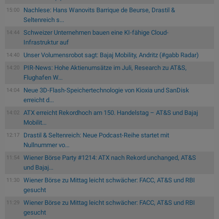
Nachlese: Hans Wanovits Barrique de Beurse, Drastil &
15:00
Seltenreich s...
Schweizer Unternehmen bauen eine KI-fähige Cloud-
14:44
Infrastruktur auf
Unser Volumensrobot sagt: Bajaj Mobility, Andritz (#gabb Radar)
14:40
PIR-News: Hohe Aktienumsätze im Juli, Research zu AT&S,
14:20
Flughafen W...
Neue 3D-Flash-Speichertechnologie von Kioxia und SanDisk
14:04
erreicht d...
ATX erreicht Rekordhoch am 150. Handelstag – AT&S und Bajaj
14:02
Mobilit...
Drastil & Seltenreich: Neue Podcast-Reihe startet mit
12:17
Nullnummer vo...
Wiener Börse Party #1214: ATX nach Rekord unchanged, AT&S
11:54
und Bajaj...
Wiener Börse zu Mittag leicht schwächer: FACC, AT&S und RBI
11:30
gesucht
Wiener Börse zu Mittag leicht schwächer: FACC, AT&S und RBI
11:29
gesucht