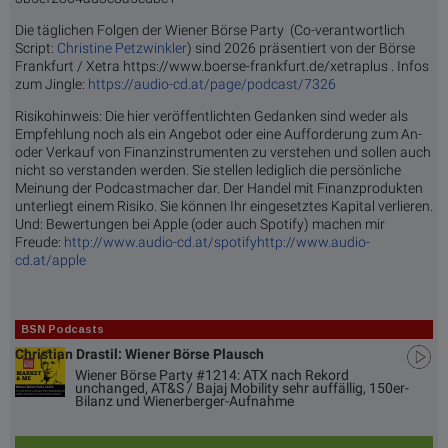
Die täglichen Folgen der Wiener Börse Party (Co-verantwortlich
Script:
Christine Petzwinkler
) sind 2026 präsentiert von der Börse
Frankfurt / Xetra https://www.boerse-frankfurt.de/xetraplus . Infos
zum Jingle:
https://audio-cd.at/page/podcast/7326
Risikohinweis: Die hier veröffentlichten Gedanken sind weder als
Empfehlung noch als ein Angebot oder eine Aufforderung zum An-
oder Verkauf von Finanzinstrumenten zu verstehen und sollen auch
nicht so verstanden werden. Sie stellen lediglich die persönliche
Meinung der Podcastmacher dar. Der Handel mit Finanzprodukten
unterliegt einem Risiko. Sie können Ihr eingesetztes Kapital verlieren.
Und: Bewertungen bei Apple (oder auch Spotify) machen mir
Freude:
http://www.audio-cd.at/spotify
http://www.audio-
cd.at/apple
BSN Podcasts
Christian Drastil: Wiener Börse Plausch
Wiener Börse Party #1214: ATX nach Rekord
unchanged, AT&S / Bajaj Mobility sehr auffällig, 150er-
Bilanz und Wienerberger-Aufnahme