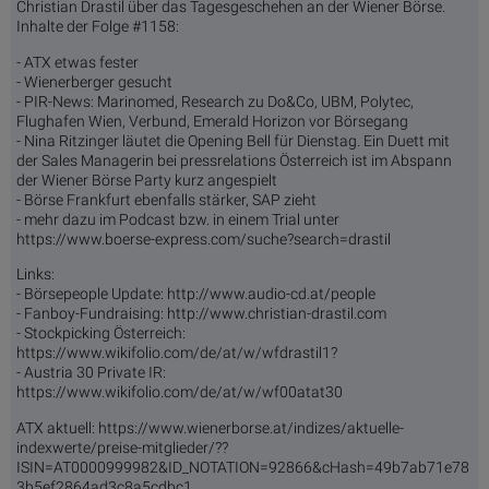
Christian Drastil über das Tagesgeschehen an der Wiener Börse.
Inhalte der Folge #1158:
- ATX etwas fester
- Wienerberger gesucht
- PIR-News: Marinomed, Research zu Do&Co, UBM, Polytec,
Flughafen Wien, Verbund, Emerald Horizon vor Börsegang
- Nina Ritzinger läutet die Opening Bell für Dienstag. Ein Duett mit
der Sales Managerin bei pressrelations Österreich ist im Abspann
der Wiener Börse Party kurz angespielt
- Börse Frankfurt ebenfalls stärker, SAP zieht
- mehr dazu im Podcast bzw. in einem Trial unter
https://www.boerse-express.com/suche?search=drastil
Links:
- Börsepeople Update: http://www.audio-cd.at/people
- Fanboy-Fundraising: http://www.christian-drastil.com
- Stockpicking Österreich:
https://www.wikifolio.com/de/at/w/wfdrastil1?
- Austria 30 Private IR:
https://www.wikifolio.com/de/at/w/wf00atat30
ATX aktuell: https://www.wienerborse.at/indizes/aktuelle-
indexwerte/preise-mitglieder/??
ISIN=AT0000999982&ID_NOTATION=92866&cHash=49b7ab71e78
3b5ef2864ad3c8a5cdbc1