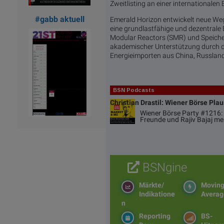
Zweitlisting an einer internationale
#gabb aktuell
Emerald Horizon entwickelt neue Wege
eine grundlastfähige und dezentrale
Modular Reactors (SMR) und Speicher
akademischer Unterstützung durch di
Energieimporten aus China, Russland
BSN Podcasts
Christian Drastil: Wiener Börse Pla
Wiener Börse Party #1216: 
Freunde und Rajiv Bajaj me
BSNgine
Märkte/
Movin
Indikatione
Averag
n
Reporting
BS-