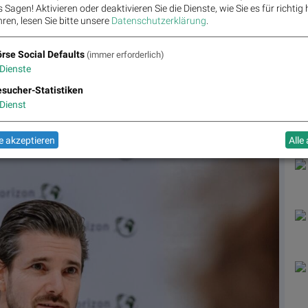
Sagen! Aktivieren oder deaktivieren Sie die Dienste, wie Sie es für richtig 
 auf
boerse-social.com/partner
B
ren, lesen Sie bitte unsere
Datenschutzerklärung
.
rse Social Defaults
(immer erforderlich)
Dienste
sucher-Statistiken
Dienst
 akzeptieren
Alle
Pho