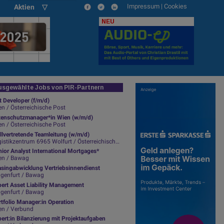
Impressum
|
Cookies
Aktien ▽
NEU
sgewählte Jobs von PIR-Partnern
t Developer (f/m/d)
n / Österreichische Post
tenschutzmanager*in Wien (w/m/d)
n / Österreichische Post
llvertretende Teamleitung (w/m/d)
istikzentrum 6965 Wolfurt / Österreichische Post
ior Analyst International Mortgages*
en / Bawag
asingabwicklung Vertriebsinnendienst
agenfurt / Bawag
pert Asset Liability Management
agenfurt / Bawag
tfolio Manager:in Operation
en / Verbund
ert:in Bilanzierung mit Projektaufgaben