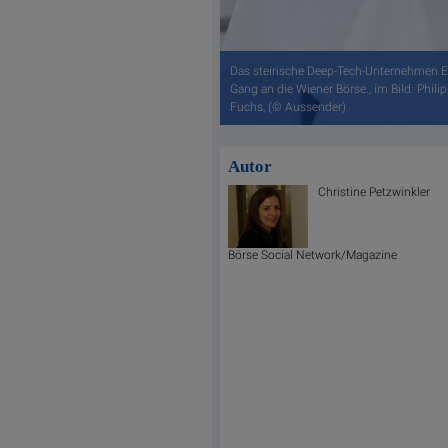
Das steirische Deep-Tech-Unternehmen Em
Gang an die Wiener Börse., im Bild: Phil
Fuchs, (© Aussender)
Autor
Christine Petzwinkler
Börse Social Network/Magazine