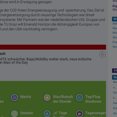
Wi
n Börse wird in Erwägung gezogen.
Exp
Wi
 der CO2-freien Energieerzeugung und -speicherung. Das Ziel ist
 Energieversorgung durch neuartige Technologien wie Small
M
systeme. Mit Partnern wie der niederländischen VDL Gruppe und
AMC
e TU Graz will Emerald Horizon die Abhängigkeit Europas von
 und den USA nachhaltig verringern.
usch
ATX schwächer, Bajaj Mobility weiter stark, neue indische
in Man of the Day
P
N
Rh
u...
Sn
g
Matrix
Star/Rutsch
Top/Flop
k...
es
der Stunde
Diashows
Sai
Er
Umsatz
„n“ Tage
Tagessieger
Hol