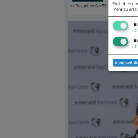
Sie haben das 
>> Besuchen Sie 55 weitere Partner
mehr zu erfah
Bö
↓
2
Be
↓
1
Ausgewählte