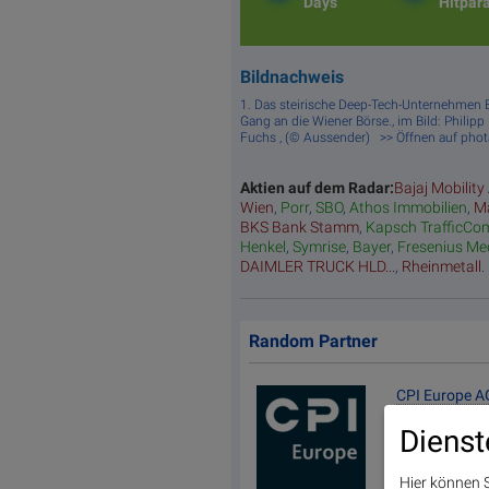
Days
Hitpar
Bildnachweis
1. Das steirische Deep-Tech-Unternehmen E
Gang an die Wiener Börse., im Bild: Philip
Fuchs , (© Aussender) >> Öffnen auf pho
Aktien auf dem Radar:
Bajaj Mobility
Wien
,
Porr
,
SBO
,
Athos Immobilien
,
Ma
BKS Bank Stamm
,
Kapsch TrafficCo
Henkel
,
Symrise
,
Bayer
,
Fresenius Me
DAIMLER TRUCK HLD...
,
Rheinmetall
.
Random Partner
CPI Europe A
Die CPI Europe 
Dienst
Aktivitäten auf
(Österreich, De
Zum Kerngeschä
Hier können S