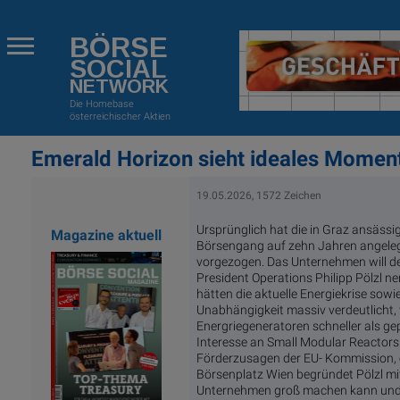
BÖRSE
SOCIAL
NETWORK
Die Homebase
österreichischer Aktien
Emerald Horizon sieht ideales Momen
19.05.2026, 1572 Zeichen
Ursprünglich hat die in Graz ansässi
Magazine aktuell
Börsengang auf zehn Jahren angelegt
vorgezogen. Das Unternehmen will d
President Operations Philipp Pölzl ne
hätten die aktuelle Energiekrise sowi
Unabhängigkeit massiv verdeutlicht,
Energriegeneratoren schneller als ge
Interesse an Small Modular Reactors
Förderzusagen der EU- Kommission, e
Börsenplatz Wien begründet Pölzl mit
Unternehmen groß machen kann und ein