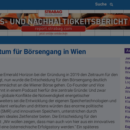
Suche
tum für Börsengang in Wien
Au
.ne
Wie
Da
Wie
ge Emerald Horizon bei der Gründung in 2019 den Zeitraum für den
Ste
, nun wurde die Entscheidung für den Börsengang deutlich
Log
emnächst an die Wiener Börse gehen. Co-Founder und Vice
Jun
nnt in einem Podcast hierfür drei zentrale Gründe: Und zwar
Wi
e globale Konflikte die Notwendigkeit energetischer
Le
 weiters sei die Entwicklung der eigenen Speichertechnologien und
Kl
plant verlaufen und drittens würden das enorme politische
Ex
 (SMR) und innovativen Speichern, unterstrichen durch
Kl
in ideales Zeitfenster bieten. Die Entscheidung für den
Por
Wi
: „Wir wollen zeigen, dass man auch von hier aus ein innovatives
e österreichische Erfolgsstory werden." Ein späteres
Exp