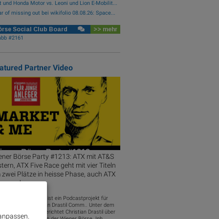
t und Honda Motor vs. Leoni und Lion E-Mobilit...
r of missing out bei wikifolio 08.08.26: Space...
rse Social Club Board
>> mehr
abb #2161
atured Partner Video
ener Börse Party #1213: ATX mit AT&S
tern, ATX Five Race geht mit vier Titeln
zwei Plätze in heisse Phase, auch ATX
annend
 Wiener Börse Party ist ein Podcastprojekt für
io-CD.at von Christian Drastil Comm.. Unter dem
to „Market & Me“ berichtet Christian Drastil über
 anpassen.
 Tagesgeschehen an der Wiener Börse. Inh...