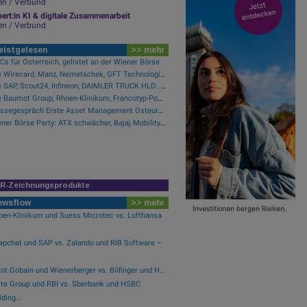
en / Verbund
ert:in KI & digitale Zusammenarbeit
en / Verbund
eistgelesen
>> mehr
s für Österreich, gelistet an der Wiener Börse
Wie Wirecard, Manz, Nemetschek, GFT Technologies, SAP und Rocket Internet für Gesprächsstoff sorgten
Wie SAP, Scout24, Infineon, DAIMLER TRUCK HLD..., Zalando und Allianz für Gesprächsstoff im DAX sorgten
Wie Baumot Group, Rhoen-Klinikum, Francotyp-Postalia, Tele Columbus, European Lithium und Lanxess für Gesprächsstoff sorgten
Pressegespräch Erste Asset Management Osteuropa Aktien
Wiener Börse Party: ATX schwächer, Bajaj Mobility mit 40 Prozent Wochenplus und vielleicht Momentum aus Indien (Podcast)
IR-Zeichnungsprodukte
ewsflow
>> mehr
oen-Klinikum und Suess Microtec vs. Lufthansa
apchat und SAP vs. Zalando und RIB Software –
nt Gobain und Wienerberger vs. Bilfinger und H...
ste Group und RBI vs. Sberbank und HSBC
ding...