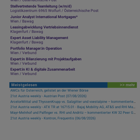
Wien / Österreichische Post
Stellvertretende Teamleitung (w/m/d)
Logistikzentrum 6965 Wolfurt / Österreichische Post
Junior Analyst International Mortgages*
Wien / Bawag
Leasingabwicklung Vertriebsinnendienst
Klagenfurt / Bawag
Expert Asset Liability Management
Klagenfurt / Bawag
Portfolio Manager:in Operation
Wien / Verbund
Expert:in Bilanzierung mit Projektaufgaben
Wien / Verbund
Expert:in KI & digitale Zusammenarbeit
Wien / Verbund
Meistgelesen
>> mehr
AMCs für Österreich, gelistet an der Wiener Börse
21st Austria weekly - Austrian Post (07/08/2026)
ArcelorMittal und ThyssenKrupp vs. Salzgitter und voestalpine – kommentierter KW 32 Peer Group Watch Stahl
21st Austria weekly - ATX TR at 16715.01 - Bajaj Mobility AG, AT&S and RHI Magnesita best-performing, Österreichische Post with weakest performance (08/08/2026)
Mayr-Melnhof und Palfinger vs. RHI und Andritz – kommentierter KW 32 Peer Group Watch Zykliker Österreich
21st Austria weekly - Kontron, Frequentis (06/08/2026)