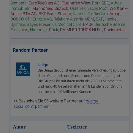
Semperit
,
EuroTeleSites AG
,
Flughafen Wien
,
Porr
,
SBO
,
Athos
Immobilien
,
Marinomed Biotech
,
Österreichische Post
,
Wolftank-
Adisa
,
BTV AG
,
BKS Bank Stamm
,
Kapsch TrafficCom
,
Amag
,
DO&CO
,
CPI Europe AG
,
Telekom Austria
,
UBM
,
SAP
,
Henkel
,
Symrise
,
Bayer
,
Fresenius Medical Care
,
BASF
,
Deutsche Boerse
,
Fresenius
,
Hannover Rück
,
DAIMLER TRUCK HLD...
,
Rheinmetall
.
Random Partner
Uniqa
Die Uniqa Group ist eine führende Versicherungsgruppe,
die in Österreich und Zentral- und Osteuropa tätig ist.
Die Gruppe ist mit ihren mehr als 20.000 Mitarbeitern
und rund 40 Gesellschaften in 18 Ländern vor Ort und
hat mehr als 10 Millionen Kunden.
>> Besuchen Sie 55 weitere Partner auf
boerse-
social.com/partner
Autor
Useletter