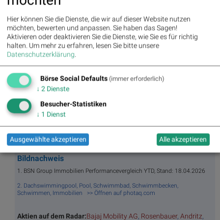
möchten
BSNgine
Hier können Sie die Dienste, die wir auf dieser Website nutzen
Movi
Matri
Star/
Top/
möchten, bewerten und anpassen. Sie haben das Sagen!
ng
x
Rutsc
Flop
Aktivieren oder deaktivieren Sie die Dienste, wie Sie es für richtig
Averages
h der
Diashows
halten.
Um mehr zu erfahren, lesen Sie bitte unsere
Stunde
Datenschutzerklärung
.
Umsa
„n“
Tage
Märk
tz
Tage
ssieg
te/
Börse Social Defaults
(immer erforderlich)
BS-
Top/Flop
er/
Indikation
↓
2
Dienste
Hitpa
verlierer
en
rade
Besucher-Statistiken
Repo
↓
1
Dienst
rting
Days
Ausgewählte akzeptieren
Alle akzeptieren
Bildnachweis
1. BSN Group Immobilien Performancevergleich YTD, Stand: 18.04.2026
2. Dachswimmingpool, Pool, Schwimmbad, Schwimmbecken,
Schwimmen, Immobilien >> Öffnen auf photaq.com
Aktien auf dem Radar:
Bajaj Mobility AG
,
Rosenbauer
,
Andritz
,