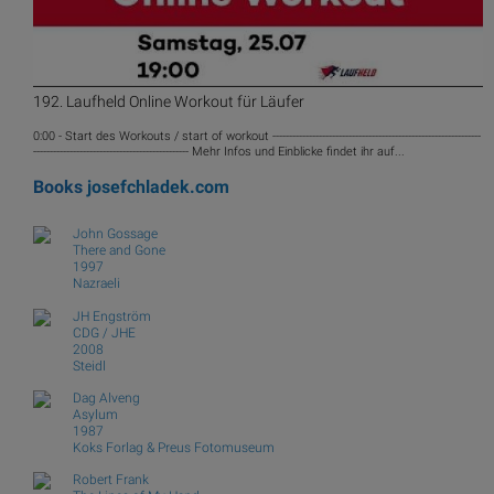
192. Laufheld Online Workout für Läufer
0:00 - Start des Workouts / start of workout ---------------------------------------------------------------
----------------------------------------------- Mehr Infos und Einblicke findet ihr auf...
Books
josefchladek.com
John Gossage
There and Gone
1997
Nazraeli
JH Engström
CDG / JHE
2008
Steidl
Dag Alveng
Asylum
1987
Koks Forlag & Preus Fotomuseum
Robert Frank