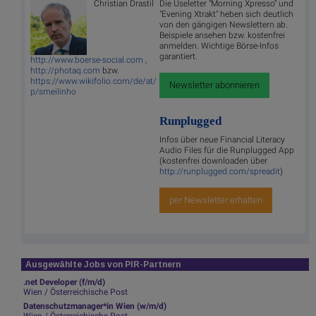
Christian Drastil
Die Useletter "Morning Xpresso" und
"Evening Xtrakt" heben sich deutlich
von den gängigen Newslettern ab.
Beispiele ansehen bzw. kostenfrei
anmelden. Wichtige Börse-Infos
garantiert.
http://www.boerse-social.com
,
http://photaq.com
bzw.
https://www.wikifolio.com/de/at/
Newsletter abonnieren
p/smeilinho
Runplugged
Infos über neue Financial Literacy
Audio Files für die Runplugged App
(kostenfrei downloaden über
http://runplugged.com/spreadit
)
per Newsletter erhalten
Ausgewählte Jobs von PIR-Partnern
.net Developer (f/m/d)
Wien / Österreichische Post
Datenschutzmanager*in Wien (w/m/d)