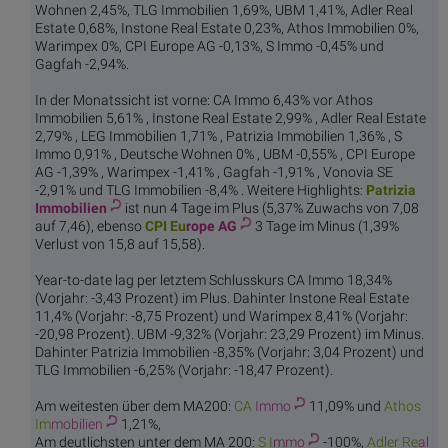
Wohnen 2,45%, TLG Immobilien 1,69%, UBM 1,41%, Adler Real
Estate 0,68%, Instone Real Estate 0,23%, Athos Immobilien 0%,
Warimpex 0%, CPI Europe AG -0,13%, S Immo -0,45% und
Gagfah -2,94%.
In der Monatssicht ist vorne: CA Immo 6,43% vor Athos
Immobilien 5,61% , Instone Real Estate 2,99% , Adler Real Estate
2,79% , LEG Immobilien 1,71% , Patrizia Immobilien 1,36% , S
Immo 0,91% , Deutsche Wohnen 0% , UBM -0,55% , CPI Europe
AG -1,39% , Warimpex -1,41% , Gagfah -1,91% , Vonovia SE
-2,91% und TLG Immobilien -8,4% . Weitere Highlights:
Patrizia
Immobilien
ist nun 4 Tage im Plus (5,37% Zuwachs von 7,08
auf 7,46), ebenso
CPI Eu
rope AG
3 Tage im Minus (1,39%
Verlust von 15,8 auf 15,58).
Year-to-date lag per letztem Schlusskurs CA Immo 18,34%
(Vorjahr: -3,43 Prozent) im Plus. Dahinter Instone Real Estate
11,4% (Vorjahr: -8,75 Prozent) und Warimpex 8,41% (Vorjahr:
-20,98 Prozent). UBM -9,32% (Vorjahr: 23,29 Prozent) im Minus.
Dahinter Patrizia Immobilien -8,35% (Vorjahr: 3,04 Prozent) und
TLG Immobilien -6,25% (Vorjahr: -18,47 Prozent).
Am weitesten über dem MA200:
CA
Immo
11,09% und
Athos
Im
mobilien
1,21%,
Am deutlichsten unter dem MA 200:
S I
mmo
-100%,
Adler Re
al