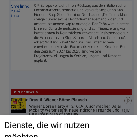
CPI Europe vollzieht ihren Rückzug aus dem italienischen
Smeilinho
Fachmarktzentrumsmarkt und verkauft Stop Shop San
zu
IIA
Fior und Stop Shop Terminal Nord Udine. „Die Transaktion
(
)
14.04.
spiegelt unser aktives Portfoliomanagement wider und
unterstützt unsere Kapitalstrategie. Der Erlös wird in erster
Linie zur Schuldenreduzierung und zur Finanzierung von
Investitionen in Kernmärkten verwendet, insbesondere für
die Expansion von Stop Shops in Mittel- und Osteuropa“,
erklärt Vostand Pavel Mechura. Das Unternehmen
entwickelt derzeit vier Fachmarktzentren in Kroatien. Für
den Zeitraum 2027 bis 2028 sind weitere
Projektentwicklungen in Serbien, Ungarn und Kroatien
geplant.
BSN Podcasts
Christian Drastil: Wiener Börse Plausch
Wiener Börse Party #1216: ATX schwächer, Bajaj
Mobility weiter stark, neue indische Freunde und Rajiv
Bajaj mein Man of the Day
Dienste, die wir nutzen