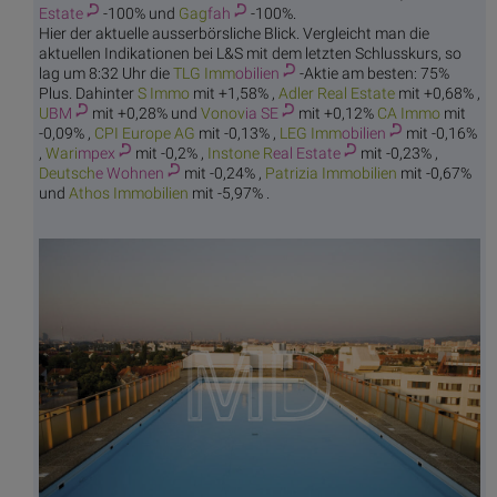
Estate
-100% und
Gag
fah
-100%.
Hier der aktuelle ausserbörsliche Blick. Vergleicht man die
aktuellen Indikationen bei L&S mit dem letzten Schlusskurs, so
lag um 8:32 Uhr die
TLG Imm
obilien
-Aktie am besten: 75%
Plus. Dahinter
S I
mmo
mit +1,58% ,
Adler Re
al Estate
mit +0,68% ,
U
BM
mit +0,28% und
Vonov
ia SE
mit +0,12%
CA
Immo
mit
-0,09% ,
CPI Eu
rope AG
mit -0,13% ,
LEG Imm
obilien
mit -0,16%
,
Wari
mpex
mit -0,2% ,
Instone R
eal Estate
mit -0,23% ,
Deutsch
e Wohnen
mit -0,24% ,
Patrizia
Immobilien
mit -0,67%
und
Athos Im
mobilien
mit -5,97% .