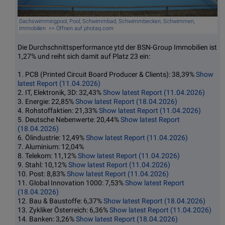
Dachswimmingpool, Pool, Schwimmbad, Schwimmbecken, Schwimmen,
Immobilien >> Öffnen auf photaq.com
Die Durchschnittsperformance ytd der BSN-Group Immobilien ist
1,27% und reiht sich damit auf Platz 23 ein:
1. PCB (Printed Circuit Board Producer & Clients): 38,39%
Show
latest Report (11.04.2026)
2. IT, Elektronik, 3D: 32,43%
Show latest Report (11.04.2026)
3. Energie: 22,85%
Show latest Report (18.04.2026)
4. Rohstoffaktien: 21,33%
Show latest Report (11.04.2026)
5. Deutsche Nebenwerte: 20,44%
Show latest Report
(18.04.2026)
6. Ölindustrie: 12,49%
Show latest Report (11.04.2026)
7. Aluminium: 12,04%
8. Telekom: 11,12%
Show latest Report (11.04.2026)
9. Stahl: 10,12%
Show latest Report (11.04.2026)
10. Post: 8,83%
Show latest Report (11.04.2026)
11. Global Innovation 1000: 7,53%
Show latest Report
(18.04.2026)
12. Bau & Baustoffe: 6,37%
Show latest Report (18.04.2026)
13. Zykliker Österreich: 6,36%
Show latest Report (11.04.2026)
14. Banken: 3,26%
Show latest Report (18.04.2026)