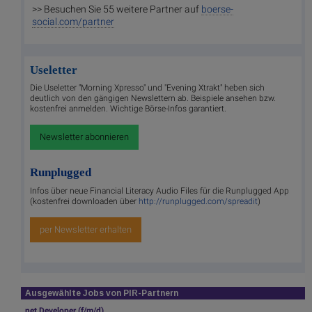
>> Besuchen Sie 55 weitere Partner auf
boerse-
social.com/partner
Useletter
Die Useletter "Morning Xpresso" und "Evening Xtrakt" heben sich
deutlich von den gängigen Newslettern ab. Beispiele ansehen bzw.
kostenfrei anmelden. Wichtige Börse-Infos garantiert.
Newsletter abonnieren
Runplugged
Infos über neue Financial Literacy Audio Files für die Runplugged App
(kostenfrei downloaden über
http://runplugged.com/spreadit
)
per Newsletter erhalten
Ausgewählte Jobs von PIR-Partnern
.net Developer (f/m/d)