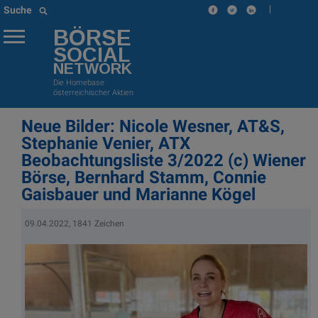
|
Suche
BÖRSE
SOCIAL
NETWORK
Die Homebase
österreichischer Aktien
Neue Bilder: Nicole Wesner, AT&S,
Stephanie Venier, ATX
Beobachtungsliste 3/2022 (c) Wiener
Börse, Bernhard Stamm, Connie
Gaisbauer und Marianne Kögel
09.04.2022, 1841 Zeichen