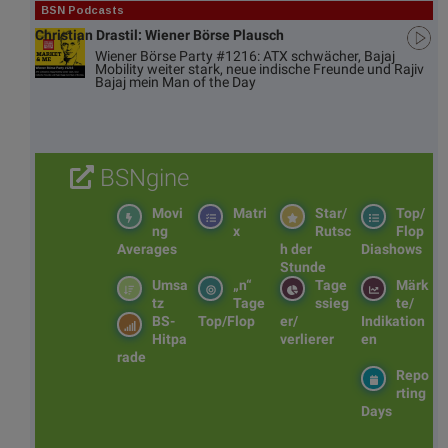
BSN Podcasts
Christian Drastil: Wiener Börse Plausch
Wiener Börse Party #1216: ATX schwächer, Bajaj
Mobility weiter stark, neue indische Freunde und Rajiv
Bajaj mein Man of the Day
BSNgine
Movi
Matri
Star/
Top/
ng
x
Rutsc
Flop
Averages
h der
Diashows
Stunde
Umsa
„n“
Tage
Märk
tz
Tage
ssieg
te/
BS-
Top/Flop
er/
Indikation
Hitpa
verlierer
en
rade
Repo
rting
Days