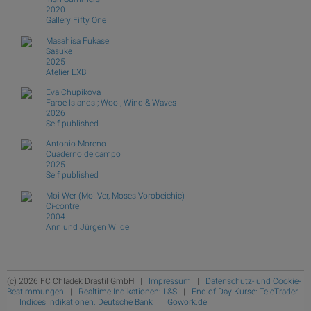
2020
Gallery Fifty One
Masahisa Fukase
Sasuke
2025
Atelier EXB
Eva Chupikova
Faroe Islands ; Wool, Wind & Waves
2026
Self published
Antonio Moreno
Cuaderno de campo
2025
Self published
Moi Wer (Moi Ver, Moses Vorobeichic)
Ci-contre
2004
Ann und Jürgen Wilde
(c) 2026 FC Chladek Drastil GmbH |
Impressum
|
Datenschutz- und Cookie-
Bestimmungen
|
Realtime Indikationen: L&S
|
End of Day Kurse: TeleTrader
|
Indices Indikationen: Deutsche Bank
|
Gowork.de