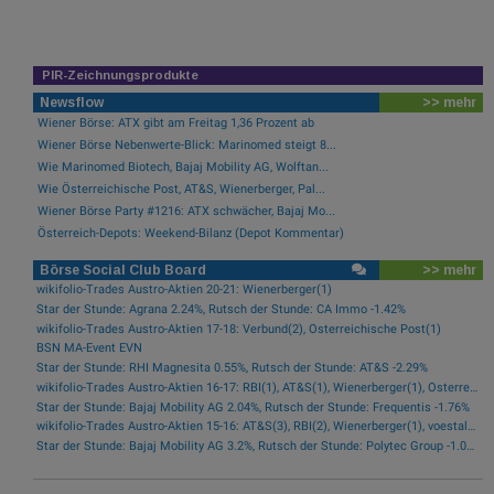
PIR-Zeichnungsprodukte
Newsflow
>> mehr
Wiener Börse: ATX gibt am Freitag 1,36 Prozent ab
Wiener Börse Nebenwerte-Blick: Marinomed steigt 8...
Wie Marinomed Biotech, Bajaj Mobility AG, Wolftan...
Wie Österreichische Post, AT&S, Wienerberger, Pal...
Wiener Börse Party #1216: ATX schwächer, Bajaj Mo...
Österreich-Depots: Weekend-Bilanz (Depot Kommentar)
Börse Social Club Board
>> mehr
wikifolio-Trades Austro-Aktien 20-21: Wienerberger(1)
Star der Stunde: Agrana 2.24%, Rutsch der Stunde: CA Immo -1.42%
wikifolio-Trades Austro-Aktien 17-18: Verbund(2), Österreichische Post(1)
BSN MA-Event EVN
Star der Stunde: RHI Magnesita 0.55%, Rutsch der Stunde: AT&S -2.29%
wikifolio-Trades Austro-Aktien 16-17: RBI(1), AT&S(1), Wienerberger(1), Österreichische Post(1)
Star der Stunde: Bajaj Mobility AG 2.04%, Rutsch der Stunde: Frequentis -1.76%
wikifolio-Trades Austro-Aktien 15-16: AT&S(3), RBI(2), Wienerberger(1), voestalpine(1), Kontron(1), Bawag(1)
Star der Stunde: Bajaj Mobility AG 3.2%, Rutsch der Stunde: Polytec Group -1.01%