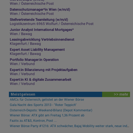
Wien / Österreichische Post
Datenschutzmanager*in Wien (w/m/d)
Wien / Österreichische Post
Stellvertretende Teamleitung (w/m/d)
Logistikzentrum 6965 Wolfurt / Österreichische Post
Junior Analyst International Mortgages*
Wien / Bawag
Leasingabwicklung Vertriebsinnendienst
Klagenfurt / Bawag
Expert Asset Liability Management
Klagenfurt / Bawag
Portfolio Manager:in Operation
Wien / Verbund
Expert:in Bilanzierung mit Projektaufgaben
Wien / Verbund
Expert:in KI & digitale Zusammenarbeit
Wien / Verbund
Meistgelesen
>> mehr
AMCs für Österreich, gelistet an der Wiener Börse
Gala Nacht des Sports 2013 - "Roter Teppich"
Österreich-Depots: Weekend-Bilanz (Depot Kommentar)
Wiener Börse: ATX gibt am Freitag 1,36 Prozent ab
Fazits zu AT&S, Kontron, Post ...
Wiener Börse Party #1216: ATX schwächer, Bajaj Mobility weiter stark, neue indische Freunde und Rajiv Bajaj mein Man of the Day