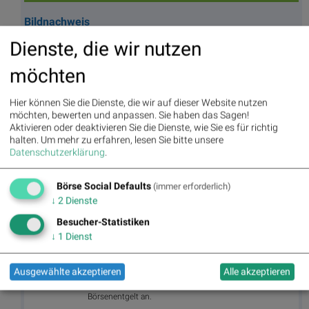
Bildnachweis
1. Rot weiss rot Österreich Eishalle Linz Nicole Wesner #nicolewesner Von:
Dienste, die wir nutzen
https://www.instagram.com/nicole_wesner_official/
http://www.nicolewesner.com http://www.sportgeschichte.at >> Öffnen
möchten
auf photaq.com
Hier können Sie die Dienste, die wir auf dieser Website nutzen
Aktien auf dem Radar:
Bajaj Mobility AG
,
Rosenbauer
,
Andritz
,
möchten, bewerten und anpassen. Sie haben das Sagen!
Semperit
,
EuroTeleSites AG
,
Flughafen Wien
,
Porr
,
SBO
,
Athos
Aktivieren oder deaktivieren Sie die Dienste, wie Sie es für richtig
Immobilien
,
Marinomed Biotech
,
Österreichische Post
,
Wolftank-
halten.
Um mehr zu erfahren, lesen Sie bitte unsere
Adisa
,
BTV AG
,
BKS Bank Stamm
,
Kapsch TrafficCom
,
Amag
,
Datenschutzerklärung
.
DO&CO
,
CPI Europe AG
,
Telekom Austria
,
UBM
.
Börse Social Defaults
(immer erforderlich)
Random Partner
↓
2
Dienste
Besucher-Statistiken
gettex
↓
1
Dienst
gettex ist ein Börsenplatz der Bayerischen Börse AG für
alle Investorentypen – vom Retail-Anleger bis zum
Ausgewählte akzeptieren
Alle akzeptieren
Vermögensverwalter und institutionellen Anleger. Auf
gettex fallen grundsätzlich weder Maklercourtage noch
Börsenentgelt an.