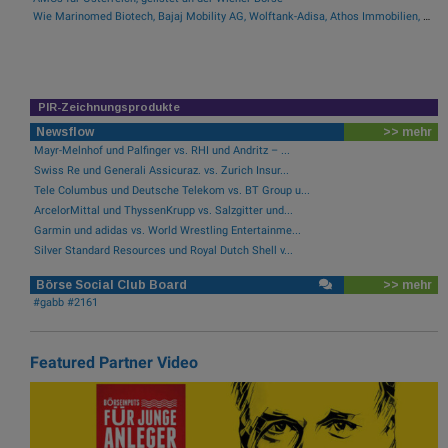
Wie Marinomed Biotech, Bajaj Mobility AG, Wolftank-Adisa, Athos Immobilien, Rosenbauer und Telekom Austria für Gesprächsstoff in Österreich sorgten
PIR-Zeichnungsprodukte
Newsflow
>> mehr
Mayr-Melnhof und Palfinger vs. RHI und Andritz – ...
Swiss Re und Generali Assicuraz. vs. Zurich Insur...
Tele Columbus und Deutsche Telekom vs. BT Group u...
ArcelorMittal und ThyssenKrupp vs. Salzgitter und...
Garmin und adidas vs. World Wrestling Entertainme...
Silver Standard Resources und Royal Dutch Shell v...
Börse Social Club Board
>> mehr
#gabb #2161
Featured Partner Video