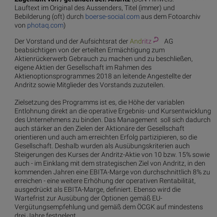
Lauftext im Original des Aussenders, Titel (immer) und
Bebilderung (oft) durch
boerse-social.com
aus dem Fotoarchiv
von
photaq.com
)
Der Vorstand und der Aufsichtsrat der
And
ritz
AG
beabsichtigen von der erteilten Ermächtigung zum
Aktienrückerwerb Gebrauch zu machen und zu beschließen,
eigene Aktien der Gesellschaft im Rahmen des
Aktienoptionsprogrammes 2018 an leitende Angestellte der
Andritz sowie Mitglieder des Vorstands zuzuteilen.
Zielsetzung des Programms ist es, die Höhe der variablen
Entlohnung direkt an die operative Ergebnis- und Kursentwicklung
des Unternehmens zu binden. Das Management soll sich dadurch
auch stärker an den Zielen der Aktionäre der Gesellschaft
orientieren und auch am erreichten Erfolg partizipieren, so die
Gesellschaft. Deshalb wurden als Ausübungskriterien auch
Steigerungen des Kurses der Andritz-Aktie von 10 bzw. 15% sowie
auch - im Einklang mit dem strategischen Ziel von Andritz, in den
kommenden Jahren eine EBITA-Marge von durchschnittlich 8% zu
erreichen - eine weitere Erhöhung der operativen Rentabilität,
ausgedrückt als EBITA-Marge, definiert. Ebenso wird die
Wartefrist zur Ausübung der Optionen gemäß EU-
Vergütungsempfehlung und gemäß dem ÖCGK auf mindestens
drei Jahre festgelegt.