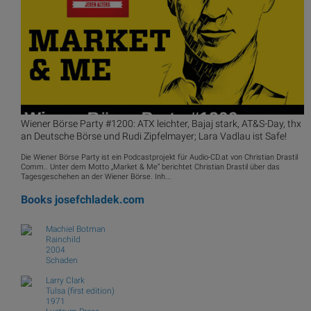
Wiener Börse Party #1200: ATX leichter, Bajaj stark, AT&S-Day, thx
an Deutsche Börse und Rudi Zipfelmayer; Lara Vadlau ist Safe!
Die Wiener Börse Party ist ein Podcastprojekt für Audio-CD.at von Christian Drastil
Comm.. Unter dem Motto „Market & Me“ berichtet Christian Drastil über das
Tagesgeschehen an der Wiener Börse. Inh...
Books
josefchladek.com
Machiel Botman
Rainchild
2004
Schaden
Larry Clark
Tulsa (first edition)
1971