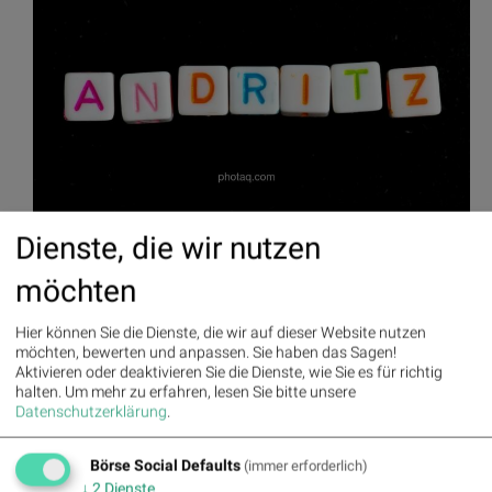
Dienste, die wir nutzen
möchten
Andritz © finanzmarktfoto.at/Martina Draper
Hier können Sie die Dienste, die wir auf dieser Website nutzen
möchten, bewerten und anpassen. Sie haben das Sagen!
Aktivieren oder deaktivieren Sie die Dienste, wie Sie es für richtig
halten.
Um mehr zu erfahren, lesen Sie bitte unsere
Datenschutzerklärung
.
Aktien auf dem Radar:
Bajaj Mobility AG
,
Rosenbauer
,
Andritz
,
Semperit
,
EuroTeleSites AG
,
Flughafen Wien
,
Porr
,
SBO
,
Athos
Immobilien
,
Marinomed Biotech
,
Österreichische Post
,
Wolftank-
Börse Social Defaults
(immer erforderlich)
Adisa
,
BTV AG
,
BKS Bank Stamm
,
Kapsch TrafficCom
,
Amag
,
↓
2
Dienste