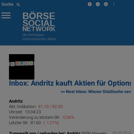
|
Suche
BÖRSE
SOCIAL
NETWORK
Die Homebase
österreichischer Aktien
Inbox: Andritz kauft Aktien für Optio
>> Next Inbox: Wiener Städtische vers
Andritz
Akt. Indikation:
81.10 / 82.00
Uhrzeit:
13:04:23
Veränderung zu letztem SK:
-0.06%
Letzter SK:
81.60
( -1.21%)
26.03.2018
Zugemailt von / gefunden bei: Andritz
(BSN-Hinweis: