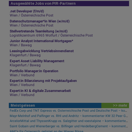
Ausgewählte Jobs von PIR-Partnern
.net Developer (f/m/d)
Wien / Österreichische Post
Datenschutzmanager*in Wien (w/m/d)
Wien / Österreichische Post
Stellvertretende Teamleitung (w/m/d)
Logistikzentrum 6965 Wolfurt / Österreichische Post
Junior Analyst International Mortgages*
Wien / Bawag
Leasingabwicklung Vertriebsinnendienst
Klagenfurt / Bawag
Expert Asset Liability Management
Klagenfurt / Bawag
Portfolio Manager:in Operation
Wien / Verbund
Expert:in Bilanzierung mit Projektaufgaben
Wien / Verbund
Expert:in KI & digitale Zusammenarbeit
Wien / Verbund
Meistgelesen
>> mehr
FedEx Corp und TNT Express vs. Österreichische Post und Deutsche Post – kommentierter KW 32 Peer Group Watch Post
Mayr-Melnhof und Palfinger vs. RHI und Andritz – kommentierter KW 32 Peer Group Watch Zykliker Österreich
ArcelorMittal und ThyssenKrupp vs. Salzgitter und voestalpine – kommentierter KW 32 Peer Group Watch Stahl
Saint Gobain und Wienerberger vs. Bilfinger und HeidelbergCement – kommentierter KW 32 Peer Group Watch Bau & Baustoffe
AMCs für Österreich, gelistet an der Wiener Börse