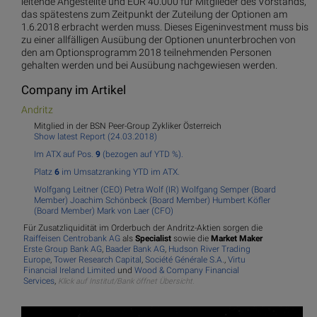
leitende Angestellte und EUR 40.000 für Mitglieder des Vorstands,
das spätestens zum Zeitpunkt der Zuteilung der Optionen am
1.6.2018 erbracht werden muss. Dieses Eigeninvestment muss bis
zu einer allfälligen Ausübung der Optionen ununterbrochen von
den am Optionsprogramm 2018 teilnehmenden Personen
gehalten werden und bei Ausübung nachgewiesen werden.
Company im Artikel
And
ritz
Mitglied in der BSN Peer-Group Zykliker Österreich
Show latest Report (24.03.2018)
Im ATX auf Pos.
9
(bezogen auf YTD %).
Platz
6
im Umsatzranking YTD im ATX.
Wolfgang Leitner (CEO)
Petra Wolf (IR)
Wolfgang Semper (Board
Member)
Joachim Schönbeck (Board Member)
Humbert Köfler
(Board Member)
Mark von Laer (CFO)
Für Zusatzliquidität im Orderbuch der Andritz-Aktien sorgen die
Raiffeisen Centrobank AG
als
Specialist
sowie die
Market Maker
Erste Group Bank AG
,
Baader Bank AG
,
Hudson River Trading
Europe
,
Tower Research Capital
,
Société Générale S.A.
,
Virtu
Financial Ireland Limited
und
Wood & Company Financial
Services
,
Klick auf Institut/Bank öffnet Übersicht.