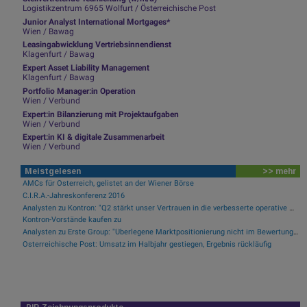
Logistikzentrum 6965 Wolfurt / Österreichische Post
Junior Analyst International Mortgages*
Wien / Bawag
Leasingabwicklung Vertriebsinnendienst
Klagenfurt / Bawag
Expert Asset Liability Management
Klagenfurt / Bawag
Portfolio Manager:in Operation
Wien / Verbund
Expert:in Bilanzierung mit Projektaufgaben
Wien / Verbund
Expert:in KI & digitale Zusammenarbeit
Wien / Verbund
Meistgelesen
>> mehr
AMCs für Österreich, gelistet an der Wiener Börse
C.I.R.A.-Jahreskonferenz 2016
Analysten zu Kontron: "Q2 stärkt unser Vertrauen in die verbesserte operative Qualität"
Kontron-Vorstände kaufen zu
Analysten zu Erste Group: "Überlegene Marktpositionierung nicht im Bewertungsniveau reflektiert"
Österreichische Post: Umsatz im Halbjahr gestiegen, Ergebnis rückläufig
PIR-Zeichnungsprodukte