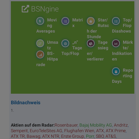
BSNgine
Movi
Matri
Star/
Top/
ng
x
Rutsc
Flop
Averages
h der
Diashows
Stunde
Umsa
„n“
Tage
Märk
tz
Tage
ssieg
te/
BS-
Top/Flop
er/
Indikation
Hitpa
verlierer
en
rade
Repo
rting
Days
Bildnachweis
1.
Aktien auf dem Radar:
Rosenbauer
,
Bajaj Mobility AG
,
Andritz
,
Semperit
,
EuroTeleSites AG
,
Flughafen Wien
,
ATX
,
ATX Prime
,
ATX TR
,
Bawag
,
ATX NTR
,
Erste Group
,
Porr
,
SBO
,
AT&S
,