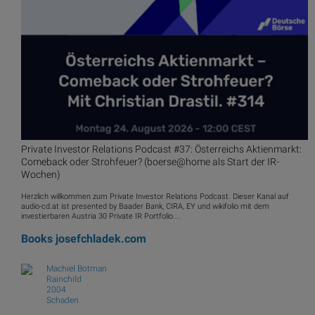
Private Investor Relations Podcast #37: Österreichs Aktienmarkt:
Comeback oder Strohfeuer? (boerse@home als Start der IR-
Wochen)
Herzlich willkommen zum Private Investor Relations Podcast. Dieser Kanal auf
audio-cd.at ist presented by Baader Bank, CIRA, EY und wikifolio mit dem
investierbaren Austria 30 Private IR Portfolio....
Books
josefchladek.com
Machiel Botman
Rainchild
2004
Schaden