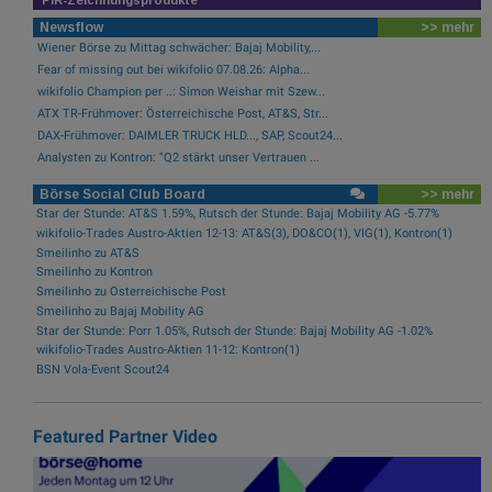
Newsflow
>> mehr
Wiener Börse zu Mittag schwächer: Bajaj Mobility,...
Fear of missing out bei wikifolio 07.08.26: Alpha...
wikifolio Champion per ..: Simon Weishar mit Szew...
ATX TR-Frühmover: Österreichische Post, AT&S, Str...
DAX-Frühmover: DAIMLER TRUCK HLD..., SAP, Scout24...
Analysten zu Kontron: "Q2 stärkt unser Vertrauen ...
Börse Social Club Board
>> mehr
Star der Stunde: AT&S 1.59%, Rutsch der Stunde: Bajaj Mobility AG -5.77%
wikifolio-Trades Austro-Aktien 12-13: AT&S(3), DO&CO(1), VIG(1), Kontron(1)
Smeilinho zu AT&S
Smeilinho zu Kontron
Smeilinho zu Österreichische Post
Smeilinho zu Bajaj Mobility AG
Star der Stunde: Porr 1.05%, Rutsch der Stunde: Bajaj Mobility AG -1.02%
wikifolio-Trades Austro-Aktien 11-12: Kontron(1)
BSN Vola-Event Scout24
Featured Partner Video