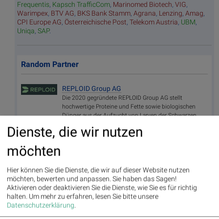
Frequentis
,
Kapsch TrafficCom
,
Marinomed Biotech
,
VIG
,
Warimpex
,
BTV AG
,
BKS Bank Stamm
,
Agrana
,
Lenzing
,
Amag
,
CPI Europe AG
,
Österreichische Post
,
Telekom Austria
,
UBM
,
Uniqa
,
SAP
.
Random Partner
REPLOID Group AG
Die 2020 gegründete REPLOID Group AG stellt
hochwertige Proteine und Fette sowie biologischen
Dünger aus der Aufzucht von Larven der Schwarzen
Soldatenfliege her. In den für ihre Kunden errichteten
Dienste, die wir nutzen
Mastanlagen – den REPLOID ReFarmUnits – erhalten
vom Unternehmen gelieferte Junglarven eine auf den
möchten
jeweiligen Standort abgestimmte Futtermischung aus
Reststoffen der regionalen Lebensmittel-
Wertschöpfungskette. Nach erfolgter Mast übernimmt
Hier können Sie die Dienste, die wir auf dieser Website nutzen
REPLOID die Larven zur zentralen Vermarktung.
möchten, bewerten und anpassen. Sie haben das Sagen!
Aktivieren oder deaktivieren Sie die Dienste, wie Sie es für richtig
>> Besuchen Sie 55 weitere Partner auf
boerse-
halten.
Um mehr zu erfahren, lesen Sie bitte unsere
social.com/partner
Datenschutzerklärung
.