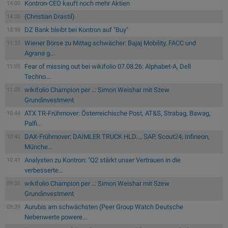
Kontron-CEO kauft noch mehr Aktien
14:00
(Christian Drastil)
14:00
DZ Bank bleibt bei Kontron auf "Buy"
13:58
Wiener Börse zu Mittag schwächer: Bajaj Mobility, FACC und
11:33
Agrana g...
Fear of missing out bei wikifolio 07.08.26: Alphabet-A, Dell
11:05
Techno...
wikifolio Champion per ..: Simon Weishar mit Szew
11:05
Grundinvestment
ATX TR-Frühmover: Österreichische Post, AT&S, Strabag, Bawag,
10:44
Palfi...
DAX-Frühmover: DAIMLER TRUCK HLD..., SAP, Scout24, Infineon,
10:42
Münche...
Analysten zu Kontron: "Q2 stärkt unser Vertrauen in die
10:41
verbesserte...
wikifolio Champion per ..: Simon Weishar mit Szew
09:55
Grundinvestment
Aurubis am schwächsten (Peer Group Watch Deutsche
09:39
Nebenwerte powere...