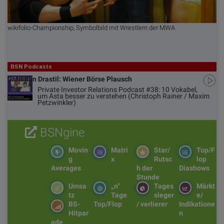
wikifolio-Championship, Symbolbild mit Wrestlern der MWA
BSN Podcasts
Christian Drastil: Wiener Börse Plausch
Private Investor Relations Podcast #38: 10 Vokabel,
um Asta besser zu verstehen (Christoph Rainer / Maxim
Petzwinkler)
BSNgine
Movin
Matri
Star/
Top/F
g
x
Rutsc
lop
Averages
h der
Diashows
Stunde
Umsa
„n“
Tages
Märkt
tz
Tage
sieger
e/
BS-
Top/Flop
/ verlierer
Indikatione
Hitpar
n
ade