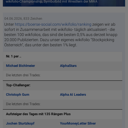
wikifolio-Championship, Symbolbild mit Wrestlern der MWA
04.06.2026, 833 Zeichen
Unter
https://boerse-social.com/wikifolio/ranking
zeigen wir ab
sofort in Zusammenarbeit mit wikifolio- täglich aktualisiert - die
besten 100 wikfolios, das sind die besten 0,5% aus derzeit knapp
20.000 Publizierten. Dazu unser eigenes wikifolio "Stockpicking
Österreich", das unter den besten 1% liegt.
Nr. 1 per ..
Michael Bichlmeier
AlphaStars
Die letzten drei Trades:
Top-Challenger:
Christoph Gum
Alpha AI Leaders
Die letzten drei Trades:
Aufsteiger des Tages mit 135 Rängen Plus
Jochen Sturtzkopf
YourMoneyLetter Silver