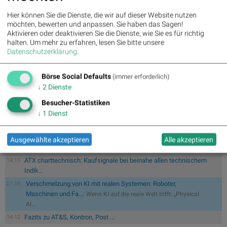
Investmentbanken im deutschsprachigen Raum. Die
Hier können Sie die Dienste, die wir auf dieser Website nutzen
beiden Säulen des Baader Bank Geschäftsmodells sind
möchten, bewerten und anpassen. Sie haben das Sagen!
Market Making und Investment Banking. Als Spezialist an
Aktivieren oder deaktivieren Sie die Dienste, wie Sie es für richtig
den Börsenplätzen Deutschland, Österreich und der
halten.
Um mehr zu erfahren, lesen Sie bitte unsere
Schweiz handelt die Baader Bank über 800.000
Datenschutzerklärung
.
Finanzinstrumente.
>> Besuchen Sie 55 weitere Partner auf
boerse-
Börse Social Defaults
social.com/partner
(immer erforderlich)
↓
2
Dienste
Besucher-Statistiken
↓
1
Dienst
#gabb Volumensradar: Bajaj Mobility, Andritz (#gabb Radar)
14:40
Ausgewählte akzeptieren
Alle akzeptieren
PIR-News: Post, Kontron (Christine Petzwinkler)
14:20
ATX charttechnisch: Kaufsignale bei beinahe allen technischem
14:15
Indik...
Verschmelzung von KI mit realen Systemen: Roboter,
07.08.
Maschinen und Fa...:
Wenn KI auf die reale Welt trifft: „Physical
AI...
Fazits zu AT&S, Kontron, Post ...
14:12