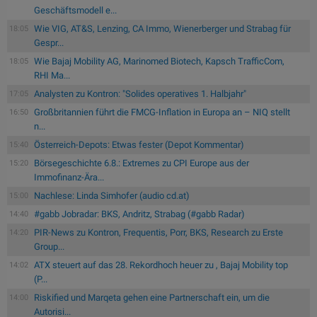
Geschäftsmodell e...
Wie VIG, AT&S, Lenzing, CA Immo, Wienerberger und Strabag für
18:05
Gespr...
Wie Bajaj Mobility AG, Marinomed Biotech, Kapsch TrafficCom,
18:05
RHI Ma...
Analysten zu Kontron: "Solides operatives 1. Halbjahr"
17:05
Großbritannien führt die FMCG-Inflation in Europa an – NIQ stellt
16:50
n...
Österreich-Depots: Etwas fester (Depot Kommentar)
15:40
Börsegeschichte 6.8.: Extremes zu CPI Europe aus der
15:20
Immofinanz-Ära...
Nachlese: Linda Simhofer (audio cd.at)
15:00
#gabb Jobradar: BKS, Andritz, Strabag (#gabb Radar)
14:40
PIR-News zu Kontron, Frequentis, Porr, BKS, Research zu Erste
14:20
Group...
ATX steuert auf das 28. Rekordhoch heuer zu , Bajaj Mobility top
14:02
(P...
Riskified und Marqeta gehen eine Partnerschaft ein, um die
14:00
Autorisi...