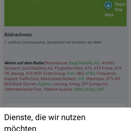
Repor
ting
Days
Bildnachweis
1. wikifolio-Championship, Symbolbild mit Wrestlern der MWA
Aktien auf dem Radar:
Rosenbauer
,
Bajaj Mobility AG
,
Andritz
,
Semperit
,
EuroTeleSites AG
,
Flughafen Wien
,
ATX
,
ATX Prime
,
ATX
TR
,
Bawag
,
ATX NTR
,
Erste Group
,
Porr
,
SBO
,
AT&S
,
Frequentis
,
Kapsch TrafficCom
,
Marinomed Biotech
,
VIG
,
Warimpex
,
BTV AG
,
BKS Bank Stamm
,
Agrana
,
Lenzing
,
Amag
,
CPI Europe AG
,
Österreichische Post
,
Telekom Austria
,
UBM
,
Uniqa
,
SAP
.
Random Partner
Dienste, die wir nutzen
Baader Bank
möchten
Die Baader Bank ist eine der führenden familiengeführten