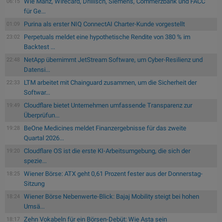
Wie Manz, Wirecard, Drillisch, Siemens, Commerzbank und FACC
06:15
für Ge...
Purina als erster NIQ ConnectAI Charter-Kunde vorgestellt
01:09
Perpetuals meldet eine hypothetische Rendite von 380 % im
23:02
Backtest ...
NetApp übernimmt JetStream Software, um Cyber-Resilienz und
22:48
Datensi...
LTM arbeitet mit Chainguard zusammen, um die Sicherheit der
22:33
Softwar...
Cloudflare bietet Unternehmen umfassende Transparenz zur
19:49
Überprüfun...
BeOne Medicines meldet Finanzergebnisse für das zweite
19:28
Quartal 2026...
Cloudflare OS ist die erste KI-Arbeitsumgebung, die sich der
19:20
spezie...
Wiener Börse: ATX geht 0,61 Prozent fester aus der Donnerstag-
18:25
Sitzung
Wiener Börse Nebenwerte-Blick: Bajaj Mobility steigt bei hohen
18:24
Umsä...
Zehn Vokabeln für ein Börsen-Debüt: Wie Asta sein
18:17