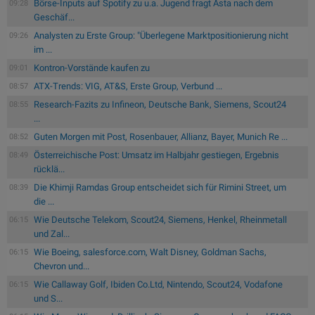
Börse-Inputs auf Spotify zu u.a. Jugend fragt Asta nach dem
09:28
Geschäf...
Analysten zu Erste Group: "Überlegene Marktpositionierung nicht
09:26
im ...
Kontron-Vorstände kaufen zu
09:01
ATX-Trends: VIG, AT&S, Erste Group, Verbund ...
08:57
Research-Fazits zu Infineon, Deutsche Bank, Siemens, Scout24
08:55
...
Guten Morgen mit Post, Rosenbauer, Allianz, Bayer, Munich Re ...
08:52
Österreichische Post: Umsatz im Halbjahr gestiegen, Ergebnis
08:49
rücklä...
Die Khimji Ramdas Group entscheidet sich für Rimini Street, um
08:39
die ...
Wie Deutsche Telekom, Scout24, Siemens, Henkel, Rheinmetall
06:15
und Zal...
Wie Boeing, salesforce.com, Walt Disney, Goldman Sachs,
06:15
Chevron und...
Wie Callaway Golf, Ibiden Co.Ltd, Nintendo, Scout24, Vodafone
06:15
und S...