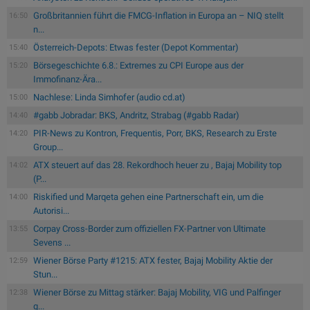
Großbritannien führt die FMCG-Inflation in Europa an – NIQ stellt
16:50
n...
Österreich-Depots: Etwas fester (Depot Kommentar)
15:40
Börsegeschichte 6.8.: Extremes zu CPI Europe aus der
15:20
Immofinanz-Ära...
Nachlese: Linda Simhofer (audio cd.at)
15:00
#gabb Jobradar: BKS, Andritz, Strabag (#gabb Radar)
14:40
PIR-News zu Kontron, Frequentis, Porr, BKS, Research zu Erste
14:20
Group...
ATX steuert auf das 28. Rekordhoch heuer zu , Bajaj Mobility top
14:02
(P...
Riskified und Marqeta gehen eine Partnerschaft ein, um die
14:00
Autorisi...
Corpay Cross-Border zum offiziellen FX-Partner von Ultimate
13:55
Sevens ...
Wiener Börse Party #1215: ATX fester, Bajaj Mobility Aktie der
12:59
Stun...
Wiener Börse zu Mittag stärker: Bajaj Mobility, VIG und Palfinger
12:38
g...