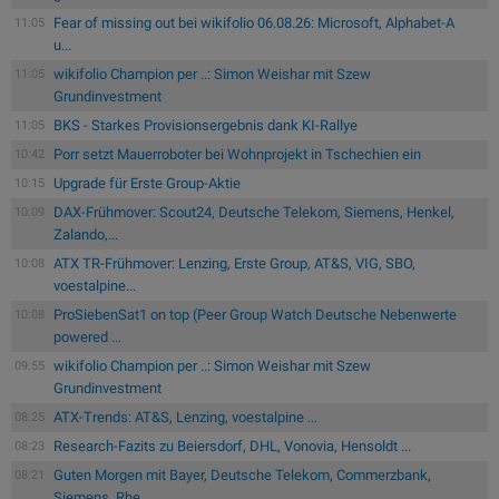
Fear of missing out bei wikifolio 06.08.26: Microsoft, Alphabet-A
11:05
u...
wikifolio Champion per ..: Simon Weishar mit Szew
11:05
Grundinvestment
BKS - Starkes Provisionsergebnis dank KI-Rallye
11:05
Porr setzt Mauerroboter bei Wohnprojekt in Tschechien ein
10:42
Upgrade für Erste Group-Aktie
10:15
DAX-Frühmover: Scout24, Deutsche Telekom, Siemens, Henkel,
10:09
Zalando,...
ATX TR-Frühmover: Lenzing, Erste Group, AT&S, VIG, SBO,
10:08
voestalpine...
ProSiebenSat1 on top (Peer Group Watch Deutsche Nebenwerte
10:08
powered ...
wikifolio Champion per ..: Simon Weishar mit Szew
09:55
Grundinvestment
ATX-Trends: AT&S, Lenzing, voestalpine ...
08:25
Research-Fazits zu Beiersdorf, DHL, Vonovia, Hensoldt ...
08:23
Guten Morgen mit Bayer, Deutsche Telekom, Commerzbank,
08:21
Siemens, Rhe...