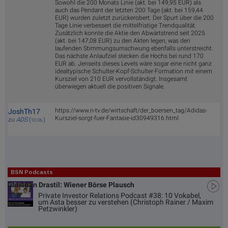
Sowohl die 200 Monats Linie (akt. bei 149,95 EUR) als
auch das Pendant der letzten 200 Tage (akt. bei 159,44
EUR) wurden zuletzt zurückerobert. Der Spurt über die 200
Tage Linie verbessert die mittelfristige Trendqualität.
Zusätzlich konnte die Aktie den Abwärtstrend seit 2025
(akt. bei 147,08 EUR) zu den Akten legen, was den
laufenden Stimmungsumschwung ebenfalls unterstreicht.
Das nächste Anlaufziel stecken die Hochs bei rund 170
EUR ab. Jenseits dieses Levels wäre sogar eine nicht ganz
idealtypische Schulter-Kopf-Schulter-Formation mit einem
Kursziel von 210 EUR vervollständigt. Insgesamt
überwiegen aktuell die positiven Signale.
https://www.n-tv.de/wirtschaft/der_boersen_tag/Adidas-
JoshTh17
Kursziel-sorgt-fuer-Fantasie-id30949316.html
zu
ADS
(
)
10.06.
BSN Podcasts
Christian Drastil: Wiener Börse Plausch
Private Investor Relations Podcast #38: 10 Vokabel,
um Asta besser zu verstehen (Christoph Rainer / Maxim
Petzwinkler)