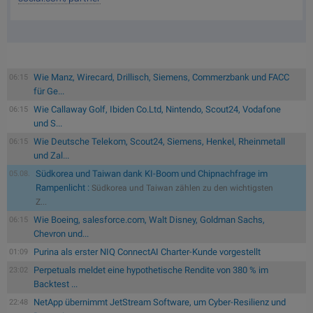
Wie Manz, Wirecard, Drillisch, Siemens, Commerzbank und FACC
06:15
für Ge...
Wie Callaway Golf, Ibiden Co.Ltd, Nintendo, Scout24, Vodafone
06:15
und S...
Wie Deutsche Telekom, Scout24, Siemens, Henkel, Rheinmetall
06:15
und Zal...
Südkorea und Taiwan dank KI-Boom und Chipnachfrage im
05.08.
Rampenlicht :
Südkorea und Taiwan zählen zu den wichtigsten
Z...
Wie Boeing, salesforce.com, Walt Disney, Goldman Sachs,
06:15
Chevron und...
Purina als erster NIQ ConnectAI Charter-Kunde vorgestellt
01:09
Perpetuals meldet eine hypothetische Rendite von 380 % im
23:02
Backtest ...
NetApp übernimmt JetStream Software, um Cyber-Resilienz und
22:48