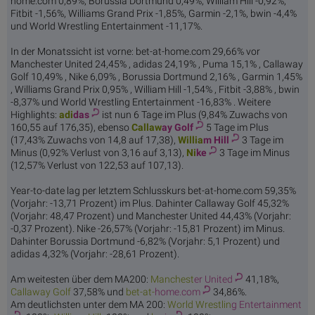
home.com 0,89%, Borussia Dortmund 0,49%, William Hill -0,92%,
Fitbit -1,56%, Williams Grand Prix -1,85%, Garmin -2,1%, bwin -4,4%
und World Wrestling Entertainment -11,17%.
In der Monatssicht ist vorne: bet-at-home.com 29,66% vor
Manchester United 24,45% , adidas 24,19% , Puma 15,1% , Callaway
Golf 10,49% , Nike 6,09% , Borussia Dortmund 2,16% , Garmin 1,45%
, Williams Grand Prix 0,95% , William Hill -1,54% , Fitbit -3,88% , bwin
-8,37% und World Wrestling Entertainment -16,83% . Weitere
Highlights:
adi
das
ist nun 6 Tage im Plus (9,84% Zuwachs von
160,55 auf 176,35), ebenso
Callaw
ay Golf
5 Tage im Plus
(17,43% Zuwachs von 14,8 auf 17,38),
Willia
m Hill
3 Tage im
Minus (0,92% Verlust von 3,16 auf 3,13),
Ni
ke
3 Tage im Minus
(12,57% Verlust von 122,53 auf 107,13).
Year-to-date lag per letztem Schlusskurs bet-at-home.com 59,35%
(Vorjahr: -13,71 Prozent) im Plus. Dahinter Callaway Golf 45,32%
(Vorjahr: 48,47 Prozent) und Manchester United 44,43% (Vorjahr:
-0,37 Prozent). Nike -26,57% (Vorjahr: -15,81 Prozent) im Minus.
Dahinter Borussia Dortmund -6,82% (Vorjahr: 5,1 Prozent) und
adidas 4,32% (Vorjahr: -28,61 Prozent).
Am weitesten über dem MA200:
Manchest
er United
41,18%,
Callaw
ay Golf
37,58% und
bet-at-
home.com
34,86%.
Am deutlichsten unter dem MA 200:
World Wrestlin
g Entertainment