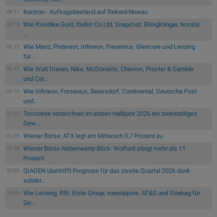
Kontron - Auftragsbestand auf Rekord-Niveau
08:17
Wie Klondike Gold, Ibiden Co.Ltd, Snapchat, ElringKlinger, Noratis
06:15
...
Wie Manz, Pinterest, Infineon, Fresenius, Glencore und Lenzing
06:15
für ...
Wie Walt Disney, Nike, McDonalds, Chevron, Procter & Gamble
06:15
und Cat...
Wie Infineon, Fresenius, Beiersdorf, Continental, Deutsche Post
06:15
und...
Tecnotree verzeichnet im ersten Halbjahr 2026 ein zweistelliges
22:59
Gew...
Wiener Börse: ATX legt am Mittwoch 0,7 Prozent zu
20:29
Wiener Börse Nebenwerte-Blick: Wolford steigt mehr als 11
20:28
Prozent
QIAGEN übertrifft Prognose für das zweite Quartal 2026 dank
20:05
solider...
Wie Lenzing, RBI, Erste Group, voestalpine, AT&S und Strabag für
18:05
Ge...