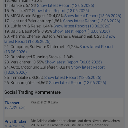
13. Aluminium: 7,26%
14. Banken: 6,12%
Show latest Report (13.06.2026)
15. Post: 4,41%
Show latest Report (13.06.2026)
16. MSCI World Biggest 10: 4,08%
Show latest Report (13.06.2026)
17. Licht und Beleuchtung: 1,86%
Show latest Report (13.06.2026)
18. Luftfahrt & Reise: 1,44%
Show latest Report (13.06.2026)
19. Bau & Baustoffe: 0,95%
Show latest Report (13.06.2026)
20. Pharma, Chemie, Biotech, Arznei & Gesundheit: 0,29%
Show
latest Report (13.06.2026)
21. Computer, Software & Internet : -1,23%
Show latest Report
(13.06.2026)
22. Runplugged Running Stocks: -1,84%
23. Versicherer: -3,55%
Show latest Report (06.06.2026)
24. Auto, Motor und Zulieferer: -3,81%
Show latest Report
(13.06.2026)
25. Immobilien: -3,85%
Show latest Report (13.06.2026)
26. Konsumgüter: -4,56%
Show latest Report (13.06.2026)
Social Trading Kommentare
Kursziel 210 Euro
TKasper
zu
ADS
(
)
11.06.
Die Adidas-Aktie notiert aktuell auf dem Niveau des Jahres
Privatbroker
2016. Aktuell arbeitet der Titel an einem Comeback.
zu
ADS
(
)
10.06.