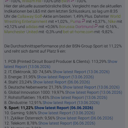
-100%,
Willia
m Hill
-100% und
bw
in
-100%.
Hier der aktuelle ausserbörsliche Blick. Vergleicht man die aktuellen
Indikationen bei L&S mit dem letzten Schlusskurs, so lag um 8:35
Uhr die
Callaw
ay Golf
-Aktie am besten: 1,49% Plus. Dahinter
World
Wrestlin
g Entertainment
mit +1,02% ,
Pu
ma
mit +0,37% ,
Ni
ke
mit
+0,12% und
adi
das
mit +0,06%
Borussia
Dortmund
mit -0,16% ,
Manchest
er United
mit -0,3% und
bet-at-
home.com
mit -9,82% .
Die Durchschnittsperformance ytd der BSN-Group Sport ist 11,22%
und reiht sich damit auf Platz 9 ein:
1. PCB (Printed Circuit Board Producer & Clients): 113,29%
Show
latest Report (13.06.2026)
2. IT, Elektronik, 3D: 74,54%
Show latest Report (13.06.2026)
3. Energie: 31,95%
Show latest Report (13.06.2026)
4. Stahl: 23,24%
Show latest Report (06.06.2026)
5. Deutsche Nebenwerte: 21,76%
Show latest Report (13.06.2026)
6. Global Innovation 1000: 19,97%
Show latest Report (13.06.2026)
7. Rohstoffaktien: 19,45%
Show latest Report (13.06.2026)
8. Ölindustrie: 12,91%
Show latest Report (13.06.2026)
9. Sport: 11,22%
Show latest Report (06.06.2026)
10. Gaming: 9,86%
Show latest Report (13.06.2026)
11. Zykliker Österreich: 9,56%
Show latest Report (06.06.2026)
12. Telekom: 8,78%
Show latest Report (06.06.2026)