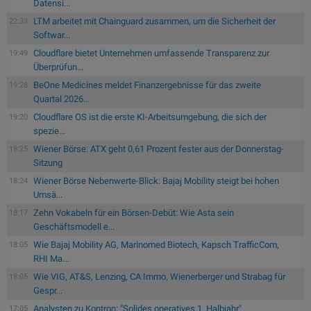
Datensi...
LTM arbeitet mit Chainguard zusammen, um die Sicherheit der
22:33
Softwar...
Cloudflare bietet Unternehmen umfassende Transparenz zur
19:49
Überprüfun...
BeOne Medicines meldet Finanzergebnisse für das zweite
19:28
Quartal 2026...
Cloudflare OS ist die erste KI-Arbeitsumgebung, die sich der
19:20
spezie...
Wiener Börse: ATX geht 0,61 Prozent fester aus der Donnerstag-
18:25
Sitzung
Wiener Börse Nebenwerte-Blick: Bajaj Mobility steigt bei hohen
18:24
Umsä...
Zehn Vokabeln für ein Börsen-Debüt: Wie Asta sein
18:17
Geschäftsmodell e...
Wie Bajaj Mobility AG, Marinomed Biotech, Kapsch TrafficCom,
18:05
RHI Ma...
Wie VIG, AT&S, Lenzing, CA Immo, Wienerberger und Strabag für
18:05
Gespr...
Analysten zu Kontron: "Solides operatives 1. Halbjahr"
17:05