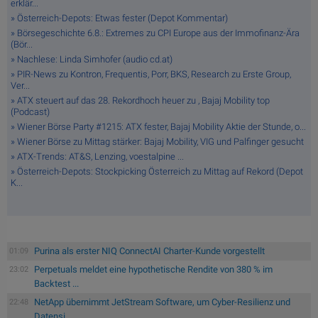
erklär...
» Österreich-Depots: Etwas fester (Depot Kommentar)
» Börsegeschichte 6.8.: Extremes zu CPI Europe aus der Immofinanz-Ära
(Bör...
» Nachlese: Linda Simhofer (audio cd.at)
» PIR-News zu Kontron, Frequentis, Porr, BKS, Research zu Erste Group,
Ver...
» ATX steuert auf das 28. Rekordhoch heuer zu , Bajaj Mobility top
(Podcast)
» Wiener Börse Party #1215: ATX fester, Bajaj Mobility Aktie der Stunde, o...
» Wiener Börse zu Mittag stärker: Bajaj Mobility, VIG und Palfinger gesucht
» ATX-Trends: AT&S, Lenzing, voestalpine ...
» Österreich-Depots: Stockpicking Österreich zu Mittag auf Rekord (Depot
K...
Purina als erster NIQ ConnectAI Charter-Kunde vorgestellt
01:09
Perpetuals meldet eine hypothetische Rendite von 380 % im
23:02
Backtest ...
NetApp übernimmt JetStream Software, um Cyber-Resilienz und
22:48
Datensi...