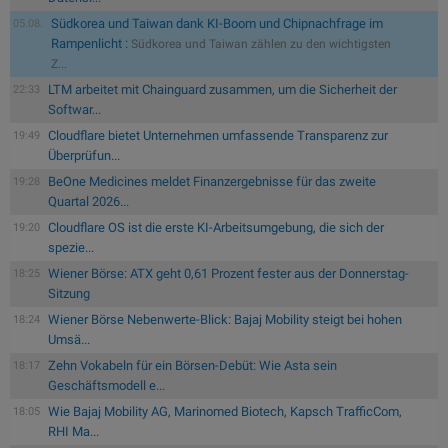
Südkorea und Taiwan dank KI-Boom und Chipnachfrage im
05.08.
Rampenlicht :
Südkorea und Taiwan zählen zu den wichtigsten
Z...
LTM arbeitet mit Chainguard zusammen, um die Sicherheit der
22:33
Softwar...
Cloudflare bietet Unternehmen umfassende Transparenz zur
19:49
Überprüfun...
BeOne Medicines meldet Finanzergebnisse für das zweite
19:28
Quartal 2026...
Cloudflare OS ist die erste KI-Arbeitsumgebung, die sich der
19:20
spezie...
Wiener Börse: ATX geht 0,61 Prozent fester aus der Donnerstag-
18:25
Sitzung
Wiener Börse Nebenwerte-Blick: Bajaj Mobility steigt bei hohen
18:24
Umsä...
Zehn Vokabeln für ein Börsen-Debüt: Wie Asta sein
18:17
Geschäftsmodell e...
Wie Bajaj Mobility AG, Marinomed Biotech, Kapsch TrafficCom,
18:05
RHI Ma...