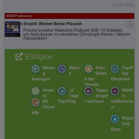
(12.06.2026)
BSN Podcasts
Christian Drastil: Wiener Börse Plausch
Private Investor Relations Podcast #38: 10 Vokabel,
um Asta besser zu verstehen (Christoph Rainer / Maxim
Petzwinkler)
BSNgine
Movin
Matri
Star/
Top/F
g
x
Rutsc
lop
Averages
h der
Diashows
Stunde
Umsa
„n“
Tages
Märkt
tz
Tage
sieger
e/
BS-
Top/Flop
/ verlierer
Indikatione
Hitpar
n
ade
Repor
ting
Days