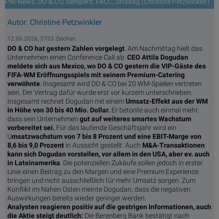
PIR-News: DO & CO, Semperit, FACC, Strabag (Christine Petzwinkler)
Autor: Christine Petzwinkler
12.06.2026, 3753 Zeichen
DO & CO hat gestern Zahlen vorgelegt
. Am Nachmittag hielt das
Unternehmen einen Conference Call ab.
CEO Attila Dogudan
meldete sich aus Mexico, wo DO & CO gestern die VIP-Gäste des
FIFA-WM Eröffnungsspiels mit seinem Premium-Catering
verwöhnte
. Insgesamt wird DO & CO bei 20 WM-Spielen vertreten
sein. Der Vertrag dafür wurde erst vor kurzem unterschrieben.
Insgesamt rechnet Dogudan mit einem
Umsatz-Effekt aus der WM
in Höhe von 30 bis 40 Mio. Dollar.
Er betonte auch einmal mehr,
dass sein Unternehmen
gut auf weiteres smartes Wachstum
vorbereitet sei.
Für das laufende Geschäftsjahr wird ein
U
msatzwachstum von 7 bis 8 Prozent und eine EBIT-Marge von
8,6 bis 9,0 Prozent
in Aussicht gestellt. Auch
M&A-Transaktionen
kann sich Dogudan vorstellen, vor allem in den USA, aber ev. auch
in Lateinamerika
. Die potenziellen Zukäufe sollen jedoch in erster
Linie einen Beitrag zu den Margen und eine Premium Experience
bringen und nicht ausschließlich für mehr Umsatz sorgen. Zum
Konflikt im Nahen Osten meinte Dogudan, dass die negativen
Auswirkungen bereits wieder geringer werden.
Analysten reagieren positiv auf die gestrigen Informationen, auch
die Aktie steigt deutlich:
Die Berenberg Bank bestätigt nach