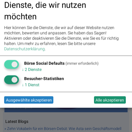
Dividendenpolitik auf.
Dienste, die wir nutzen
>> Besuchen Sie 55 weitere Partner auf
boerse-
möchten
social.com/partner
Hier können Sie die Dienste, die wir auf dieser Website nutzen
möchten, bewerten und anpassen. Sie haben das Sagen!
Aktivieren oder deaktivieren Sie die Dienste, wie Sie es für richtig
halten.
Um mehr zu erfahren, lesen Sie bitte unsere
Datenschutzerklärung
.
Börse Social Defaults
(immer erforderlich)
↓
2
Dienste
Besucher-Statistiken
↓
1
Dienst
Ausgewählte akzeptieren
Alle akzeptieren
mind the #gabb
Latest Blogs
» Zehn Vokabeln für ein Börsen-Debüt: Wie Asta sein Geschäftsmodell