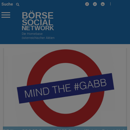
|
Suche
BÖRSE
SOCIAL
NETWORK
Die Homebase
österreichischer Aktien