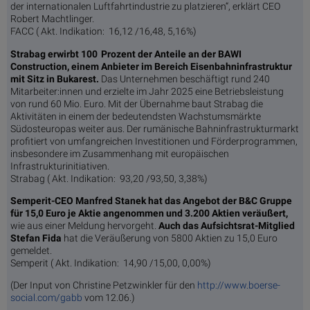
der internationalen Luftfahrtindustrie zu platzieren“, erklärt CEO
Robert Machtlinger.
FACC ( Akt. Indikation: 16,12 /16,48, 5,16%)
Strabag erwirbt 100 Prozent der Anteile an der BAWI
Construction, einem Anbieter im Bereich Eisenbahninfrastruktur
mit Sitz in Bukarest.
Das Unternehmen beschäftigt rund 240
Mitarbeiter:innen und erzielte im Jahr 2025 eine Betriebsleistung
von rund 60 Mio. Euro. Mit der Übernahme baut Strabag die
Aktivitäten in einem der bedeutendsten Wachstumsmärkte
Südosteuropas weiter aus. Der rumänische Bahninfrastrukturmarkt
profitiert von umfangreichen Investitionen und Förderprogrammen,
insbesondere im Zusammenhang mit europäischen
Infrastrukturinitiativen.
Strabag ( Akt. Indikation: 93,20 /93,50, 3,38%)
Semperit-CEO Manfred Stanek hat das Angebot der B&C Gruppe
für 15,0 Euro je Aktie angenommen und 3.200 Aktien veräußert,
wie aus einer Meldung hervorgeht.
Auch das Aufsichtsrat-Mitglied
Stefan Fida
hat die Veräußerung von 5800 Aktien zu 15,0 Euro
gemeldet.
Semperit ( Akt. Indikation: 14,90 /15,00, 0,00%)
(Der Input von Christine Petzwinkler für den
http://www.boerse-
social.com/gabb
vom 12.06.)