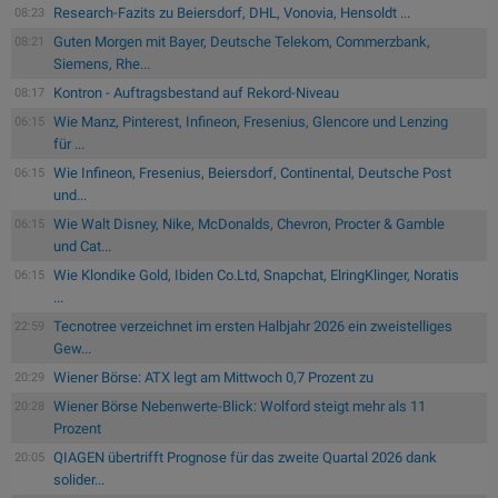
Research-Fazits zu Beiersdorf, DHL, Vonovia, Hensoldt ...
08:23
Guten Morgen mit Bayer, Deutsche Telekom, Commerzbank,
08:21
Siemens, Rhe...
Kontron - Auftragsbestand auf Rekord-Niveau
08:17
Wie Manz, Pinterest, Infineon, Fresenius, Glencore und Lenzing
06:15
für ...
Wie Infineon, Fresenius, Beiersdorf, Continental, Deutsche Post
06:15
und...
Wie Walt Disney, Nike, McDonalds, Chevron, Procter & Gamble
06:15
und Cat...
Wie Klondike Gold, Ibiden Co.Ltd, Snapchat, ElringKlinger, Noratis
06:15
...
Tecnotree verzeichnet im ersten Halbjahr 2026 ein zweistelliges
22:59
Gew...
Wiener Börse: ATX legt am Mittwoch 0,7 Prozent zu
20:29
Wiener Börse Nebenwerte-Blick: Wolford steigt mehr als 11
20:28
Prozent
QIAGEN übertrifft Prognose für das zweite Quartal 2026 dank
20:05
solider...