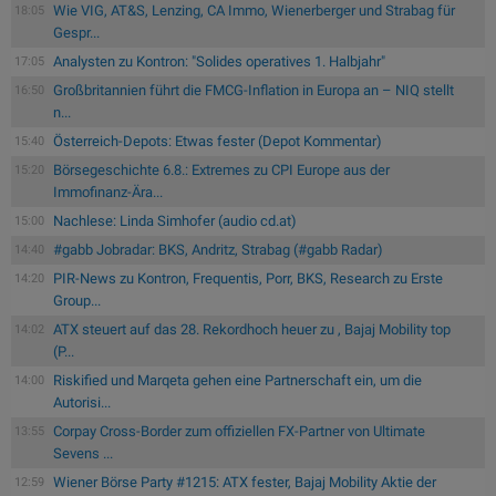
Wie VIG, AT&S, Lenzing, CA Immo, Wienerberger und Strabag für
18:05
Gespr...
Analysten zu Kontron: "Solides operatives 1. Halbjahr"
17:05
Großbritannien führt die FMCG-Inflation in Europa an – NIQ stellt
16:50
n...
Österreich-Depots: Etwas fester (Depot Kommentar)
15:40
Börsegeschichte 6.8.: Extremes zu CPI Europe aus der
15:20
Immofinanz-Ära...
Nachlese: Linda Simhofer (audio cd.at)
15:00
#gabb Jobradar: BKS, Andritz, Strabag (#gabb Radar)
14:40
PIR-News zu Kontron, Frequentis, Porr, BKS, Research zu Erste
14:20
Group...
ATX steuert auf das 28. Rekordhoch heuer zu , Bajaj Mobility top
14:02
(P...
Riskified und Marqeta gehen eine Partnerschaft ein, um die
14:00
Autorisi...
Corpay Cross-Border zum offiziellen FX-Partner von Ultimate
13:55
Sevens ...
Wiener Börse Party #1215: ATX fester, Bajaj Mobility Aktie der
12:59