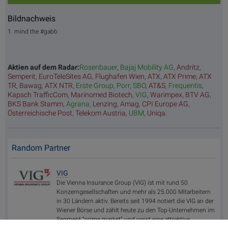
Bildnachweis
1. mind the #gabb
Aktien auf dem Radar:
Rosenbauer
,
Bajaj Mobility AG
,
Andritz
,
Semperit
,
EuroTeleSites AG
,
Flughafen Wien
,
ATX
,
ATX Prime
,
ATX
TR
,
Bawag
,
ATX NTR
,
Erste Group
,
Porr
,
SBO
,
AT&S
,
Frequentis
,
Kapsch TrafficCom
,
Marinomed Biotech
,
VIG
,
Warimpex
,
BTV AG
,
BKS Bank Stamm
,
Agrana
,
Lenzing
,
Amag
,
CPI Europe AG
,
Österreichische Post
,
Telekom Austria
,
UBM
,
Uniqa
.
Random Partner
VIG
Die Vienna Insurance Group (VIG) ist mit rund 50
Konzerngesellschaften und mehr als 25.000 Mitarbeitern
in 30 Ländern aktiv. Bereits seit 1994 notiert die VIG an der
Wiener Börse und zählt heute zu den Top-Unternehmen im
Segment “prime market“ und weist eine attraktive