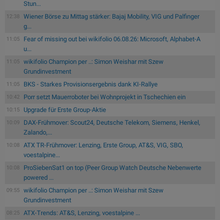
Stun...
Wiener Börse zu Mittag stärker: Bajaj Mobility, VIG und Palfinger
12:38
g...
Fear of missing out bei wikifolio 06.08.26: Microsoft, Alphabet-A
11:05
u...
wikifolio Champion per ..: Simon Weishar mit Szew
11:05
Grundinvestment
BKS - Starkes Provisionsergebnis dank KI-Rallye
11:05
Porr setzt Mauerroboter bei Wohnprojekt in Tschechien ein
10:42
Upgrade für Erste Group-Aktie
10:15
DAX-Frühmover: Scout24, Deutsche Telekom, Siemens, Henkel,
10:09
Zalando,...
ATX TR-Frühmover: Lenzing, Erste Group, AT&S, VIG, SBO,
10:08
voestalpine...
ProSiebenSat1 on top (Peer Group Watch Deutsche Nebenwerte
10:08
powered ...
wikifolio Champion per ..: Simon Weishar mit Szew
09:55
Grundinvestment
ATX-Trends: AT&S, Lenzing, voestalpine ...
08:25