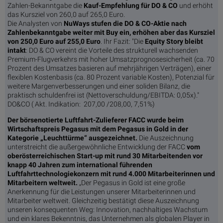
Zahlen-Bekanntgabe die
Kauf-Empfehlung für DO & CO
und erhöht
das Kursziel von 260,0 auf 265,0 Euro.
Die Analysten von
NuWays stufen die DO & CO-Aktie nach
Zahlenbekanntgabe weiter mit Buy ein, erhöhen aber das Kursziel
von 250,0 Euro auf 255,0 Euro
. Ihr Fazit: "Die
Equity Story bleibt
intakt
: DO & CO vereint die Vorteile des strukturell wachsenden
Premium-Flugverkehrs mit hoher Umsatzprognosesicherheit (ca. 70
Prozent des Umsatzes basieren auf mehrjährigen Verträgen), einer
flexiblen Kostenbasis (ca. 80 Prozent variable Kosten), Potenzial für
weitere Margenverbesserungen und einer soliden Bilanz, die
praktisch schuldenfrei ist (Nettoverschuldung/EBITDA: 0,05x)."
DO&CO ( Akt. Indikation: 207,00 /208,00, 7,51%)
Der börsenotierte Luftfahrt-Zulieferer FACC wurde beim
Wirtschaftspreis Pegasus mit dem Pegasus in Gold in der
Kategorie „Leuchttürme“ ausgezeichnet.
Die Auszeichnung
unterstreicht die außergewöhnliche Entwicklung der FACC
vom
oberösterreichischen Start-up mit rund 30 Mitarbeitenden vor
knapp 40 Jahren zum international führenden
Luftfahrttechnologiekonzern mit rund 4.000 Mitarbeiterinnen und
Mitarbeitern weltweit.
„Der Pegasus in Gold ist eine große
Anerkennung für die Leistungen unserer Mitarbeiterinnen und
Mitarbeiter weltweit. Gleichzeitig bestätigt diese Auszeichnung
unseren konsequenten Weg: Innovation, nachhaltiges Wachstum
und ein klares Bekenntnis, das Unternehmen als globalen Player in