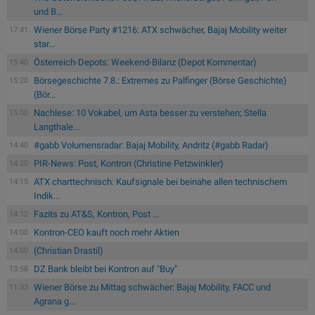
und B...
Wiener Börse Party #1216: ATX schwächer, Bajaj Mobility weiter
17:41
star...
Österreich-Depots: Weekend-Bilanz (Depot Kommentar)
15:40
Börsegeschichte 7.8.: Extremes zu Palfinger (Börse Geschichte)
15:20
(Bör...
Nachlese: 10 Vokabel, um Asta besser zu verstehen; Stella
15:00
Langthale...
#gabb Volumensradar: Bajaj Mobility, Andritz (#gabb Radar)
14:40
PIR-News: Post, Kontron (Christine Petzwinkler)
14:20
ATX charttechnisch: Kaufsignale bei beinahe allen technischem
14:15
Indik...
Fazits zu AT&S, Kontron, Post ...
14:12
Kontron-CEO kauft noch mehr Aktien
14:00
(Christian Drastil)
14:00
DZ Bank bleibt bei Kontron auf "Buy"
13:58
Wiener Börse zu Mittag schwächer: Bajaj Mobility, FACC und
11:33
Agrana g...