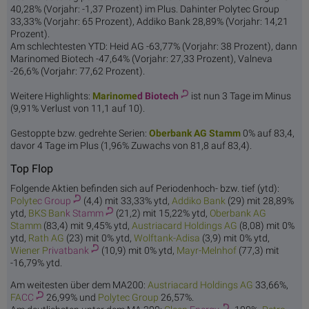
40,28% (Vorjahr: -1,37 Prozent) im Plus. Dahinter Polytec Group
33,33% (Vorjahr: 65 Prozent), Addiko Bank 28,89% (Vorjahr: 14,21
Prozent).
Am schlechtesten YTD: Heid AG -63,77% (Vorjahr: 38 Prozent), dann
Marinomed Biotech -47,64% (Vorjahr: 27,33 Prozent), Valneva
-26,6% (Vorjahr: 77,62 Prozent).
Weitere Highlights:
Marinome
d Biotech
ist nun 3 Tage im Minus
(9,91% Verlust von 11,1 auf 10).
Gestoppte bzw. gedrehte Serien:
Oberbank
AG Stamm
0% auf 83,4,
davor 4 Tage im Plus (1,96% Zuwachs von 81,8 auf 83,4).
Top Flop
Folgende Aktien befinden sich auf Periodenhoch- bzw. tief (ytd):
Polyte
c Group
(4,4) mit 33,33% ytd,
Addik
o Bank
(29) mit 28,89%
ytd,
BKS Ban
k Stamm
(21,2) mit 15,22% ytd,
Oberbank
AG
Stamm
(83,4) mit 9,45% ytd,
Austriacard
Holdings AG
(8,08) mit 0%
ytd,
Rat
h AG
(23) mit 0% ytd,
Wolftan
k-Adisa
(3,9) mit 0% ytd,
Wiener P
rivatbank
(10,9) mit 0% ytd,
Mayr-M
elnhof
(77,3) mit
-16,79% ytd.
Am weitesten über dem MA200:
Austriacard
Holdings AG
33,66%,
FA
CC
26,99% und
Polyte
c Group
26,57%.