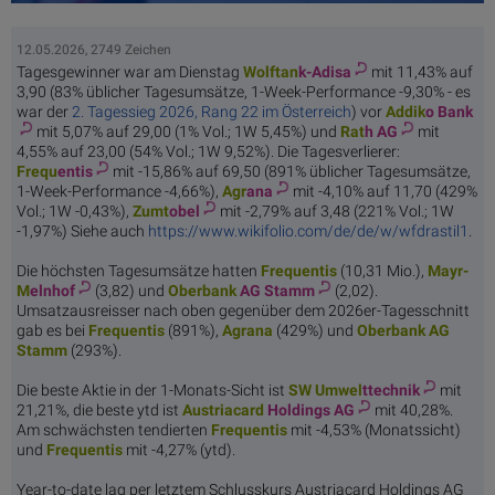
12.05.2026, 2749 Zeichen
Tagesgewinner war am Dienstag
Wolftan
k-Adisa
mit 11,43% auf
3,90 (83% üblicher Tagesumsätze, 1-Week-Performance -9,30% - es
war der
2. Tagessieg 2026, Rang 22 im Österreich
) vor
Addik
o Bank
mit 5,07% auf 29,00 (1% Vol.; 1W 5,45%) und
Rat
h AG
mit
4,55% auf 23,00 (54% Vol.; 1W 9,52%). Die Tagesverlierer:
Frequ
entis
mit -15,86% auf 69,50 (891% üblicher Tagesumsätze,
1-Week-Performance -4,66%),
Agr
ana
mit -4,10% auf 11,70 (429%
Vol.; 1W -0,43%),
Zumt
obel
mit -2,79% auf 3,48 (221% Vol.; 1W
-1,97%) Siehe auch
https://www.wikifolio.com/de/de/w/wfdrastil1
.
Die höchsten Tagesumsätze hatten
Frequ
entis
(10,31 Mio.),
Mayr-
M
elnhof
(3,82) und
Oberbank
AG Stamm
(2,02).
Umsatzausreisser nach oben gegenüber dem 2026er-Tagesschnitt
gab es bei
Frequ
entis
(891%),
Agr
ana
(429%) und
Oberbank
AG
Stamm
(293%).
Die beste Aktie in der 1-Monats-Sicht ist
SW Umwel
ttechnik
mit
21,21%, die beste ytd ist
Austriacard
Holdings AG
mit 40,28%.
Am schwächsten tendierten
Frequ
entis
mit -4,53% (Monatssicht)
und
Frequ
entis
mit -4,27% (ytd).
Year-to-date lag per letztem Schlusskurs Austriacard Holdings AG