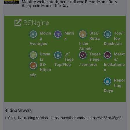
Mobility weiter stark, neue indische Freunde und Rajiv
Bajaj mein Man of the Day
BSNgine
Movin
Matri
Star/
Top/F
g
x
Rutsc
lop
Averages
h der
Diashows
Stunde
Umsa
„n“
Tages
Märkt
tz
Tage
sieger
e/
BS-
Top/Flop
/ verlierer
Indikatione
Hitpar
n
ade
Repor
ting
Days
Bildnachweis
1. Chart, live trading session - https://unsplash.com/photos/Wb63zqJ5gnE