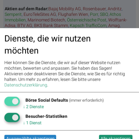
Aktien auf dem Radar:
Bajaj Mobility AG
,
Rosenbauer
,
Andritz
,
Semperit
,
EuroTeleSites AG
,
Flughafen Wien
,
Porr
,
SBO
,
Athos
Immobilien
,
Marinomed Biotech
,
Österreichische Post
,
Wolftank-
Adisa
,
BTV AG
,
BKS Bank Stamm
,
Kapsch TrafficCom
,
Amag
,
DO&CO
,
CPI Europe AG
,
Telekom Austria
,
UBM
,
SAP
,
Henkel
,
Symrise
,
Dienste, die wir nutzen
Bayer
,
Fresenius Medical Care
,
BASF
,
Deutsche Boerse
,
Fresenius
,
Hannover Rück
,
DAIMLER TRUCK HLD...
,
Rheinmetall
.
möchten
Hier können Sie die Dienste, die wir auf dieser Website nutzen
Random Partner
möchten, bewerten und anpassen. Sie haben das Sagen!
Aktivieren oder deaktivieren Sie die Dienste, wie Sie es für richtig
Uniqa
halten.
Um mehr zu erfahren, lesen Sie bitte unsere
Datenschutzerklärung
.
Die Uniqa Group ist eine führende Versicherungsgruppe,
die in Österreich und Zentral- und Osteuropa tätig ist. Die
Gruppe ist mit ihren mehr als 20.000 Mitarbeitern und
Börse Social Defaults
(immer erforderlich)
rund 40 Gesellschaften in 18 Ländern vor Ort und hat mehr
↓
2
Dienste
als 10 Millionen Kunden.
Besucher-Statistiken
>> Besuchen Sie 55 weitere Partner auf
boerse-
social.com/partner
↓
1
Dienst
Ausgewählte akzeptieren
Alle akzeptieren