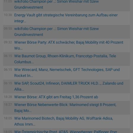
wikifolio Champion per ..: Simon Weishar mit Szew
11:05
Grundinvestment
Energy Vault gibt strategische Vereinbarung zum Aufbau einer
10:38
integr...
wikifolio Champion per ..: Simon Weishar mit Szew
09:55
Grundinvestment
Wiener Börse Party: ATX schwächer, Bajaj Mobility mit 40 Prozent
09:32
Wo...
Wie Baumot Group, Rhoen-Klinikum, Francotyp-Postalia, Tele
06:15
Columbus...
Wie Wirecard, Manz, Nemetschek, GFT Technologies, SAP und
06:15
Rocket In...
Wie SAP, Scout24, Infineon, DAIMLER TRUCK HLD..., Zalando und
06:15
Allia...
Wiener Börse: ATX gibt am Freitag 1,36 Prozent ab
18:28
Wiener Börse Nebenwerte-Blick: Marinomed steigt 8 Prozent,
18:27
Bajaj Mo...
Wie Marinomed Biotech, Bajaj Mobility AG, Wolftank-Adisa,
18:05
Athos Imm...
Wie Österreichische Post, AT&S, Wienerberger, Palfinger, Porr
18:05