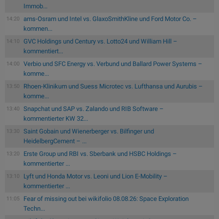
Immob...
ams-Osram und Intel vs. GlaxoSmithKline und Ford Motor Co. –
14:20
kommen...
GVC Holdings und Century vs. Lotto24 und William Hill –
14:10
kommentiert...
Verbio und SFC Energy vs. Verbund und Ballard Power Systems –
14:00
komme...
Rhoen-Klinikum und Suess Microtec vs. Lufthansa und Aurubis –
13:50
komme...
Snapchat und SAP vs. Zalando und RIB Software –
13:40
kommentierter KW 32...
Saint Gobain und Wienerberger vs. Bilfinger und
13:30
HeidelbergCement – ...
Erste Group und RBI vs. Sberbank und HSBC Holdings –
13:20
kommentierter ...
Lyft und Honda Motor vs. Leoni und Lion E-Mobility –
13:10
kommentierter ...
Fear of missing out bei wikifolio 08.08.26: Space Exploration
11:05
Techn...