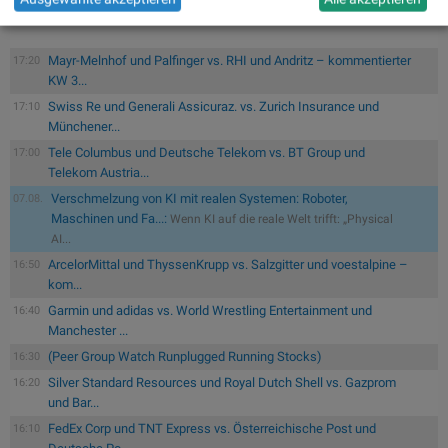
Mayr-Melnhof und Palfinger vs. RHI und Andritz – kommentierter
17:20
KW 3...
Swiss Re und Generali Assicuraz. vs. Zurich Insurance und
17:10
Münchener...
Tele Columbus und Deutsche Telekom vs. BT Group und
17:00
Telekom Austria...
Verschmelzung von KI mit realen Systemen: Roboter,
07.08.
Maschinen und Fa...:
Wenn KI auf die reale Welt trifft: „Physical
AI...
ArcelorMittal und ThyssenKrupp vs. Salzgitter und voestalpine –
16:50
kom...
Garmin und adidas vs. World Wrestling Entertainment und
16:40
Manchester ...
(Peer Group Watch Runplugged Running Stocks)
16:30
Silver Standard Resources und Royal Dutch Shell vs. Gazprom
16:20
und Bar...
FedEx Corp und TNT Express vs. Österreichische Post und
16:10