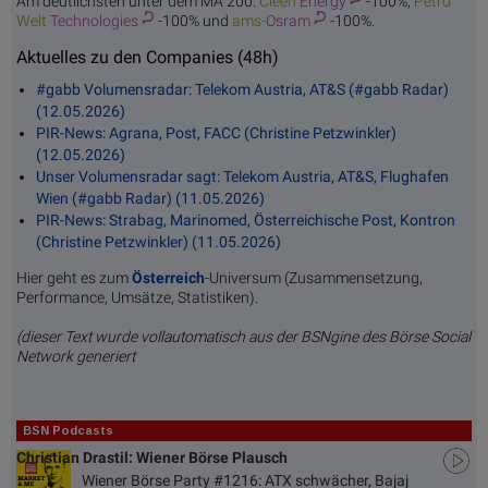
Am deutlichsten unter dem MA 200:
Cleen
Energy
-100%,
Petro
Welt
Technologies
-100% und
ams-
Osram
-100%.
Aktuelles zu den Companies (48h)
#gabb Volumensradar: Telekom Austria, AT&S (#gabb Radar)
(12.05.2026)
PIR-News: Agrana, Post, FACC (Christine Petzwinkler)
(12.05.2026)
Unser Volumensradar sagt: Telekom Austria, AT&S, Flughafen
Wien (#gabb Radar) (11.05.2026)
PIR-News: Strabag, Marinomed, Österreichische Post, Kontron
(Christine Petzwinkler) (11.05.2026)
Hier geht es zum
Österreich
-Universum (Zusammensetzung,
Performance, Umsätze, Statistiken).
(dieser Text wurde vollautomatisch aus der BSNgine des Börse Social
Network generiert
BSN Podcasts
Christian Drastil: Wiener Börse Plausch
Wiener Börse Party #1216: ATX schwächer, Bajaj