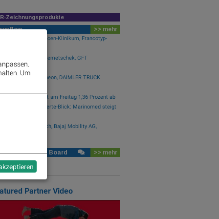
IR-Zeichnungsprodukte
ewsflow
>> mehr
e Baumot Group, Rhoen-Klinikum, Francotyp-
ta...
e Wirecard, Manz, Nemetschek, GFT
 anpassen.
hnologies,...
halten.
Um
e SAP, Scout24, Infineon, DAIMLER TRUCK
...,...
ner Börse: ATX gibt am Freitag 1,36 Prozent ab
ener Börse Nebenwerte-Blick: Marinomed steigt
e Marinomed Biotech, Bajaj Mobility AG,
ftan...
rse Social Club Board
>> mehr
abb #2161
 akzeptieren
atured Partner Video