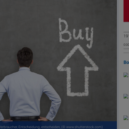
191
0:00
------
----
B
, Verbraucher, Entscheidung, entscheiden, (© www.shutterstock.com)