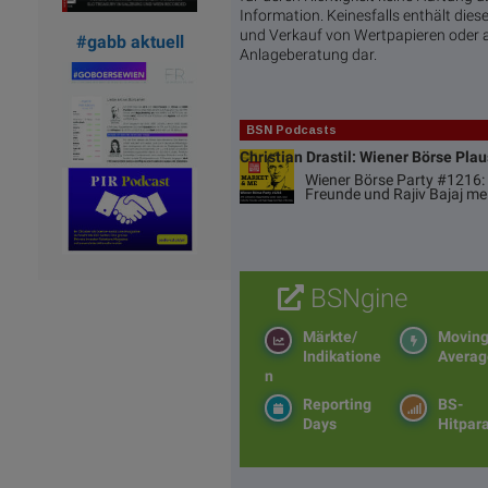
Information. Keinesfalls enthält di
und Verkauf von Wertpapieren oder a
#gabb aktuell
Anlageberatung dar.
BSN Podcasts
Christian Drastil: Wiener Börse Pla
Wiener Börse Party #1216: 
Freunde und Rajiv Bajaj me
BSNgine
Märkte/
Movin
Indikatione
Averag
n
Reporting
BS-
Days
Hitpar