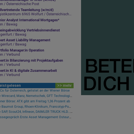
n / Österreichische Post
llvertretende Teamleitung (w/m/d)
istikzentrum 6965 Wolfurt / Österreichische Post
ior Analyst International Mortgages*
en / Bawag
asingabwicklung Vertriebsinnendienst
agenfurt / Bawag
pert Asset Liability Management
agenfurt / Bawag
tfolio Manager:in Operation
en / Verbund
ert:in Bilanzierung mit Projektaufgaben
en / Verbund
ert:in KI & digitale Zusammenarbeit
en / Verbund
eistgelesen
>> mehr
s für Österreich, gelistet an der Wiener Börse
Wie Wirecard, Manz, Nemetschek, GFT Technologies, SAP und Rocket Internet für Gesprächsstoff sorgten
ner Börse: ATX gibt am Freitag 1,36 Prozent ab
Wie Baumot Group, Rhoen-Klinikum, Francotyp-Postalia, Tele Columbus, European Lithium und Lanxess für Gesprächsstoff sorgten
Wie SAP, Scout24, Infineon, DAIMLER TRUCK HLD..., Zalando und Allianz für Gesprächsstoff im DAX sorgten
Pressegespräch Erste Asset Management Osteuropa Aktien