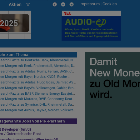
Impressum
|
Cookies
Aktien ▽
NEU
ehr zum Thema
Research-Fazits zu Deutsche Bank, Rheinmetall, Nordex, Auto1, Lufthansa ...
Guten Morgen mit Renk, Rheinmetall, Mercedes, DHL, Volkswagen ...
Research-Fazits zu Adidas, Puma, Ferrari, BASF, CTS Eventim ...
en Morgen mit Bayer, Nordex, KNDS, Roche ...
Research-Fazits zu Adidas, Hugo Boss, Daimler, ASML ...
Guten Morgen mit BayWa, Volkswagen, Gabler, Brockhaus, KNDS ...
Research-Fazits zu BASF, Siemens Energy, Easyjet, Nokia ...
Guten Morgen mit Mutares, RWE, Ceconomy, Deutsche Telekom ...
Research-Fazits zu Symrise, DHL, Rheinmetall, Danone, Leonardo ...
Guten Morgen mit Airbus, BayWa, Nordex, Volkswagen ...
sgewählte Jobs von PIR-Partnern
t Developer (f/m/d)
n / Österreichische Post
tenschutzmanager*in Wien (w/m/d)