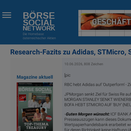
BÖRSE
SOCIAL
NETWORK
Die Homebase
österreichischer Aktien
Research-Fazits zu Adidas, STMicro, S
10.06.2026, 808 Zeichen
[pic
Magazine aktuell
RBC hebt Adidas auf 'Outperform' - Z
JPMorgan senkt Ziel für Swiss Re auf
MORGAN STANLEY SENKT WIENERBER
BOFA HEBT STMICRO AUF 'BUY' (NEUT
-
Guten Morgen wünscht:
ICF BANK A
Presseauszügen kann dieses Dokumen
Wertpapierhandelsbank erarbeitet wu
für deren Richtigkeit keine Haftung