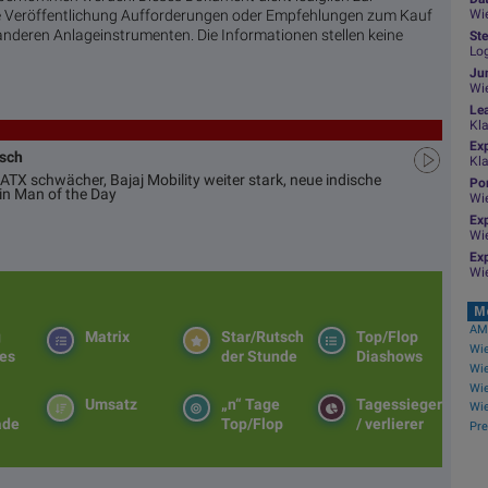
ese Veröffentlichung Aufforderungen oder Empfehlungen zum Kauf
Wie
nderen Anlageinstrumenten. Die Informationen stellen keine
Ste
Log
Jun
Wi
Le
Kl
Ex
usch
Kl
ATX schwächer, Bajaj Mobility weiter stark, neue indische
Por
in Man of the Day
Wi
Exp
Wi
Exp
Wi
M
AMC
g
Matrix
Star/Rutsch
Top/Flop
es
der Stunde
Diashows
Wie
Umsatz
„n“ Tage
Tagessieger
ade
Top/Flop
/ verlierer