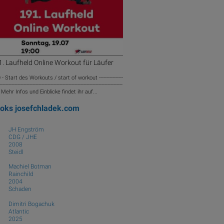
. Laufheld Online Workout für Läufer
 - Start des Workouts / start of workout ----------------
----------------------------------------------------------------------------------
-- Mehr Infos und Einblicke findet ihr auf...
ooks
josefchladek.com
JH Engström
CDG / JHE
2008
Steidl
Machiel Botman
Rainchild
2004
Schaden
Dimitri Bogachuk
Atlantic
2025