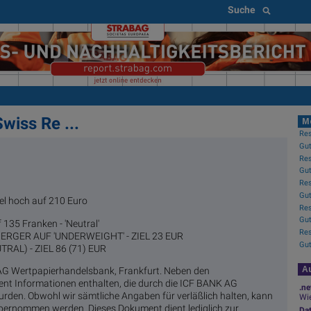
Suche
wiss Re ...
M
Gut
iel hoch auf 210 Euro
 135 Franken - 'Neutral'
GER AUF 'UNDERWEIGHT' - ZIEL 23 EUR
RAL) - ZIEL 86 (71) EUR
Au
G Wertpapierhandelsbank, Frankfurt. Neben den
t Informationen enthalten, die durch die ICF BANK AG
.ne
rden. Obwohl wir sämtliche Angaben für verläßlich halten, kann
Wie
 übernommen werden. Dieses Dokument dient lediglich zur
Da