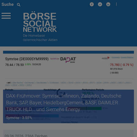
|
Suche
BÖRSE
SOCIAL
NETWORK
Die Homebase
österreichischer Aktien
DAX-Frühmover: Symrise, Infineon, Zalando, Deutsche
Bank, SAP, Bayer, HeidelbergCement, BASF, DAIMLER
TRUCK HLD... und Siemens Energy
Symrise : 3.55%
09.06.2026, 2366 Zeichen