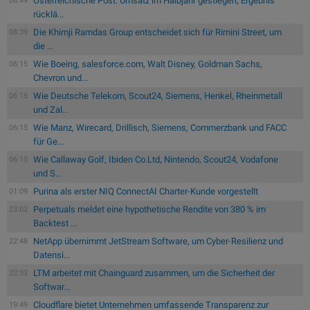
Österreichische Post: Umsatz im Halbjahr gestiegen, Ergebnis
08:49
rücklä...
Die Khimji Ramdas Group entscheidet sich für Rimini Street, um
08:39
die ...
Wie Boeing, salesforce.com, Walt Disney, Goldman Sachs,
06:15
Chevron und...
Wie Deutsche Telekom, Scout24, Siemens, Henkel, Rheinmetall
06:15
und Zal...
Wie Manz, Wirecard, Drillisch, Siemens, Commerzbank und FACC
06:15
für Ge...
Wie Callaway Golf, Ibiden Co.Ltd, Nintendo, Scout24, Vodafone
06:15
und S...
Purina als erster NIQ ConnectAI Charter-Kunde vorgestellt
01:09
Perpetuals meldet eine hypothetische Rendite von 380 % im
23:02
Backtest ...
NetApp übernimmt JetStream Software, um Cyber-Resilienz und
22:48
Datensi...
LTM arbeitet mit Chainguard zusammen, um die Sicherheit der
22:33
Softwar...
Cloudflare bietet Unternehmen umfassende Transparenz zur
19:49