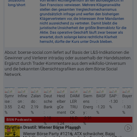
Situations
von einem Richtergremium an ein Bundesgericht in
long/short
San Francisco verwiesen. Mehrere Klägeranwälte
stellen den gesamten Vergleichsmechanismus
grundsätzlich infrage und werfen den bisherigen
Klägervertretern vor, die Interessen ihrer Mandanten
nicht ausreichend zu vertreten. Damit bleibt die
juristische Unsicherheit der größte Bremsklotz für die
Aktie. Das operative Geschäft läuft zwar besser als
erwartet, doch solange keine rechtliche Klarheit
herrscht, dürfte der Kurs unter Druck bleiben.
About: boerse-social.com liefert auf Basis der L&S-Indikationen die
Gewinner und Verlierer intraday oder ausserhalb der Handelszeiten.
Ergänzt durch Trader-Kommentare aus dem wikifolio-Universum
und die bekannten Übersichtsgrafiken aus dem Börse Social
Network.
Symr
Infine
Zalan
Deut
Heid
DAIM
Siem
BASF
SAP :
Bayer
ise :
on :
do :
sche
elber
LER
ens
:
-1.30
:
3.55
2.42
2.19
Bank
gCe
TRU
Energ
-1.20
%
-1.30
%
%
%
:
ment
CK
y :
%
%
2.18
:
HLD..
-0.91
BSN Podcasts
%
1.24
. :
%
Christian Drastil: Wiener Börse Plausch
%
-0.93
Wiener Börse Party #1216: ATX schwächer, Bajaj
%