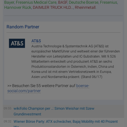
Bayer
,
Fresenius Medical Care
,
BASF
,
Deutsche Boerse
,
Fresenius
,
Hannover Rück
,
DAIMLER TRUCK HLD...
,
Rheinmetall
.
Random Partner
AT&S
Austria Technologie & Systemtechnik AG (AT&S) ist
europäischer Marktführer und weltweit einer der führenden
Hersteller von Leiterplatten und IC-Substraten. Mit 9.526
Mitarbeitern entwickelt und produziert AT&S an sechs
Produktionsstandorten in Österreich, Indien, China und
Korea und ist mit einem Vertriebsnetzwerk in Europa,
Asien und Nordamerika präsent. (Stand 06/17)
>> Besuchen Sie 55 weitere Partner auf
boerse-
social.com/partner
wikifolio Champion per ..: Simon Weishar mit Szew
09:55
Grundinvestment
Wiener Börse Party: ATX schwächer, Bajaj Mobility mit 40 Prozent
09:32