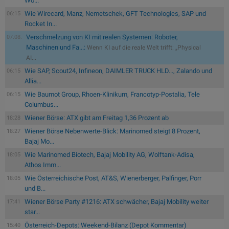
Wo...
Wie Wirecard, Manz, Nemetschek, GFT Technologies, SAP und
06:15
Rocket In...
Verschmelzung von KI mit realen Systemen: Roboter,
07.08.
Maschinen und Fa...:
Wenn KI auf die reale Welt trifft: „Physical
AI...
Wie SAP, Scout24, Infineon, DAIMLER TRUCK HLD..., Zalando und
06:15
Allia...
Wie Baumot Group, Rhoen-Klinikum, Francotyp-Postalia, Tele
06:15
Columbus...
Wiener Börse: ATX gibt am Freitag 1,36 Prozent ab
18:28
Wiener Börse Nebenwerte-Blick: Marinomed steigt 8 Prozent,
18:27
Bajaj Mo...
Wie Marinomed Biotech, Bajaj Mobility AG, Wolftank-Adisa,
18:05
Athos Imm...
Wie Österreichische Post, AT&S, Wienerberger, Palfinger, Porr
18:05
und B...
Wiener Börse Party #1216: ATX schwächer, Bajaj Mobility weiter
17:41
star...
Österreich-Depots: Weekend-Bilanz (Depot Kommentar)
15:40