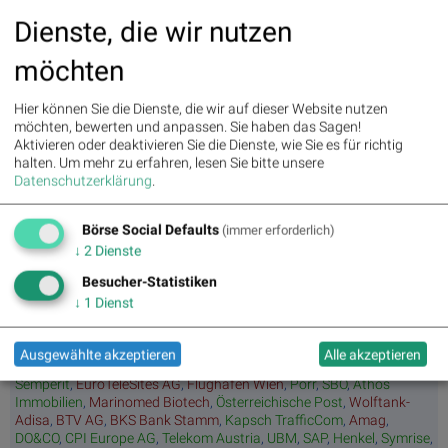
Dienste, die wir nutzen
3. Zalando : 2.19%
möchten
4. Deutsche Bank : 2.18%
5. HeidelbergCement : 1.24%
Hier können Sie die Dienste, die wir auf dieser Website nutzen
möchten, bewerten und anpassen. Sie haben das Sagen!
Aktivieren oder deaktivieren Sie die Dienste, wie Sie es für richtig
6. DAIMLER TRUCK HLD... : -0.93%
halten.
Um mehr zu erfahren, lesen Sie bitte unsere
Datenschutzerklärung
.
7. Siemens Energy : -0.91%
8. BASF : -1.20%
Börse Social Defaults
(immer erforderlich)
↓
2
Dienste
9. SAP : -1.30%
Besucher-Statistiken
10. Bayer : -1.30%
↓
1
Dienst
Ausgewählte akzeptieren
Alle akzeptieren
Aktien auf dem Radar:
Bajaj Mobility AG
,
Rosenbauer
,
Andritz
,
Semperit
,
EuroTeleSites AG
,
Flughafen Wien
,
Porr
,
SBO
,
Athos
Immobilien
,
Marinomed Biotech
,
Österreichische Post
,
Wolftank-
Adisa
,
BTV AG
,
BKS Bank Stamm
,
Kapsch TrafficCom
,
Amag
,
DO&CO
,
CPI Europe AG
,
Telekom Austria
,
UBM
,
SAP
,
Henkel
,
Symrise
,