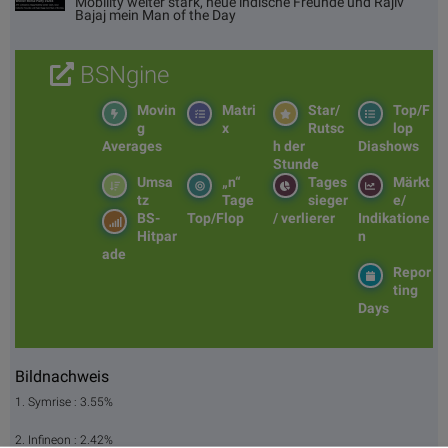
Mobility weiter stark, neue indische Freunde und Rajiv
Bajaj mein Man of the Day
BSNgine
Movin
Matri
Star/
Top/F
g
x
Rutsc
lop
Averages
h der
Diashows
Stunde
Umsa
„n“
Tages
Märkt
tz
Tage
sieger
e/
BS-
Top/Flop
/ verlierer
Indikatione
Hitpar
n
ade
Repor
ting
Days
Bildnachweis
1. Symrise : 3.55%
2. Infineon : 2.42%