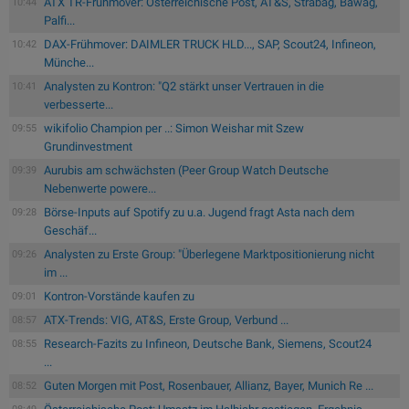
ATX TR-Frühmover: Österreichische Post, AT&S, Strabag, Bawag,
10:44
Palfi...
DAX-Frühmover: DAIMLER TRUCK HLD..., SAP, Scout24, Infineon,
10:42
Münche...
Analysten zu Kontron: "Q2 stärkt unser Vertrauen in die
10:41
verbesserte...
wikifolio Champion per ..: Simon Weishar mit Szew
09:55
Grundinvestment
Aurubis am schwächsten (Peer Group Watch Deutsche
09:39
Nebenwerte powere...
Börse-Inputs auf Spotify zu u.a. Jugend fragt Asta nach dem
09:28
Geschäf...
Analysten zu Erste Group: "Überlegene Marktpositionierung nicht
09:26
im ...
Kontron-Vorstände kaufen zu
09:01
ATX-Trends: VIG, AT&S, Erste Group, Verbund ...
08:57
Research-Fazits zu Infineon, Deutsche Bank, Siemens, Scout24
08:55
...
Guten Morgen mit Post, Rosenbauer, Allianz, Bayer, Munich Re ...
08:52