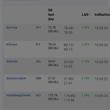
SK
last
L&S-
Indikatio
day
Symrise
SY1
75.78
3.55%
78.44/
10:04:20
(08.06.)
78.50
Infineon
IFX
78.24
2.42%
80.12/
10:04:24
(08.06.)
80.15
Zalando
ZAL
24.01
2.19%
24.52/
10:03:53
(08.06.)
24.55
Deutsche Bank
DBK
27.31
2.18%
27.90/
10:04:22
(08.06.)
27.91
HeidelbergCement
HEI
172.75
1.24%
174.85/
10:04:24
(08.06.)
174.95