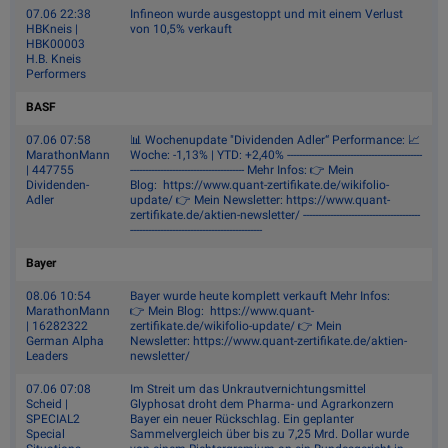
07.06 22:38
Infineon wurde ausgestoppt und mit einem Verlust
HBKneis |
von 10,5% verkauft
HBK00003
H.B. Kneis
Performers
BASF
07.06 07:58
📊 Wochenupdate "Dividenden Adler“ Performance: 📈
MarathonMann
Woche: -1,13% | YTD: +2,40% ---------------------------------------------
| 447755
-------------------------------------- Mehr Infos: 👉 Mein
Dividenden-
Blog: https://www.quant-zertifikate.de/wikifolio-
Adler
update/ 👉 Mein Newsletter: https://www.quant-
zertifikate.de/aktien-newsletter/ ---------------------------------------
--------------------------------------------
Bayer
08.06 10:54
Bayer wurde heute komplett verkauft Mehr Infos:
MarathonMann
👉 Mein Blog: https://www.quant-
| 16282322
zertifikate.de/wikifolio-update/ 👉 Mein
German Alpha
Newsletter: https://www.quant-zertifikate.de/aktien-
Leaders
newsletter/
07.06 07:08
Im Streit um das Unkrautvernichtungsmittel
Scheid |
Glyphosat droht dem Pharma- und Agrarkonzern
SPECIAL2
Bayer ein neuer Rückschlag. Ein geplanter
Special
Sammelvergleich über bis zu 7,25 Mrd. Dollar wurde