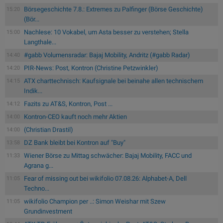
Börsegeschichte 7.8.: Extremes zu Palfinger (Börse Geschichte)
15:20
(Bör...
Nachlese: 10 Vokabel, um Asta besser zu verstehen; Stella
15:00
Langthale...
#gabb Volumensradar: Bajaj Mobility, Andritz (#gabb Radar)
14:40
PIR-News: Post, Kontron (Christine Petzwinkler)
14:20
ATX charttechnisch: Kaufsignale bei beinahe allen technischem
14:15
Indik...
Fazits zu AT&S, Kontron, Post ...
14:12
Kontron-CEO kauft noch mehr Aktien
14:00
(Christian Drastil)
14:00
DZ Bank bleibt bei Kontron auf "Buy"
13:58
Wiener Börse zu Mittag schwächer: Bajaj Mobility, FACC und
11:33
Agrana g...
Fear of missing out bei wikifolio 07.08.26: Alphabet-A, Dell
11:05
Techno...
wikifolio Champion per ..: Simon Weishar mit Szew
11:05
Grundinvestment