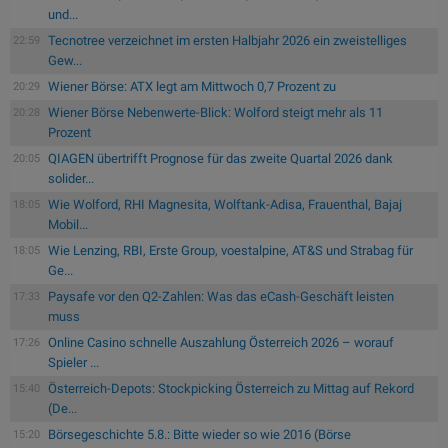
und...
Tecnotree verzeichnet im ersten Halbjahr 2026 ein zweistelliges
22:59
Gew...
Wiener Börse: ATX legt am Mittwoch 0,7 Prozent zu
20:29
Wiener Börse Nebenwerte-Blick: Wolford steigt mehr als 11
20:28
Prozent
QIAGEN übertrifft Prognose für das zweite Quartal 2026 dank
20:05
solider...
Wie Wolford, RHI Magnesita, Wolftank-Adisa, Frauenthal, Bajaj
18:05
Mobil...
Wie Lenzing, RBI, Erste Group, voestalpine, AT&S und Strabag für
18:05
Ge...
Paysafe vor den Q2-Zahlen: Was das eCash-Geschäft leisten
17:33
muss
Online Casino schnelle Auszahlung Österreich 2026 – worauf
17:26
Spieler ...
Österreich-Depots: Stockpicking Österreich zu Mittag auf Rekord
15:40
(De...
Börsegeschichte 5.8.: Bitte wieder so wie 2016 (Börse
15:20