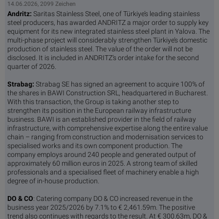
14.06.2026, 2099 Zeichen
Andritz:
Saritas Stainless Steel, one of Türkiye’s leading stainless
steel producers, has awarded ANDRITZ a major order to supply key
equipment for its new integrated stainless steel plant in Yalova. The
multi-phase project will considerably strengthen Türkiye’s domestic
production of stainless steel. The value of the order will not be
disclosed. It is included in ANDRITZ’s order intake for the second
quarter of 2026.
Strabag:
Strabag SE has signed an agreement to acquire 100% of
the shares in BAWI Construction SRL, headquartered in Bucharest.
With this transaction, the Group is taking another step to
strengthen its position in the European railway infrastructure
business. BAWI is an established provider in the field of railway
infrastructure, with comprehensive expertise along the entire value
chain – ranging from construction and modernisation services to
specialised works and its own component production. The
company employs around 240 people and generated output of
approximately 60 million euros in 2025. A strong team of skilled
professionals and a specialised fleet of machinery enable a high
degree of in-house production.
DO & CO
: Catering company DO & CO increased revenue in the
business year 2025/2026 by 7.1% to € 2,461.59m. The positive
trend also continues with regards to the result. At € 300.63m, DO &