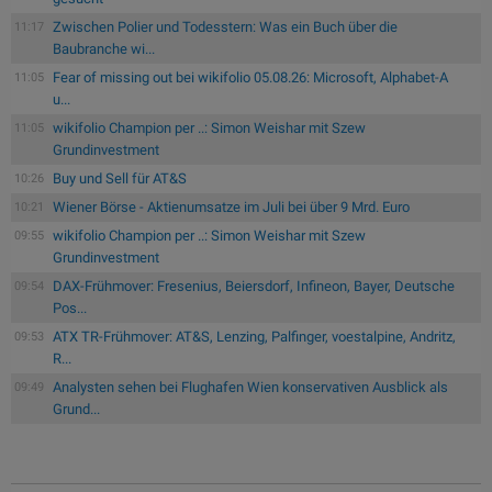
Zwischen Polier und Todesstern: Was ein Buch über die
11:17
Baubranche wi...
Fear of missing out bei wikifolio 05.08.26: Microsoft, Alphabet-A
11:05
u...
wikifolio Champion per ..: Simon Weishar mit Szew
11:05
Grundinvestment
Buy und Sell für AT&S
10:26
Wiener Börse - Aktienumsatze im Juli bei über 9 Mrd. Euro
10:21
wikifolio Champion per ..: Simon Weishar mit Szew
09:55
Grundinvestment
DAX-Frühmover: Fresenius, Beiersdorf, Infineon, Bayer, Deutsche
09:54
Pos...
ATX TR-Frühmover: AT&S, Lenzing, Palfinger, voestalpine, Andritz,
09:53
R...
Analysten sehen bei Flughafen Wien konservativen Ausblick als
09:49
Grund...