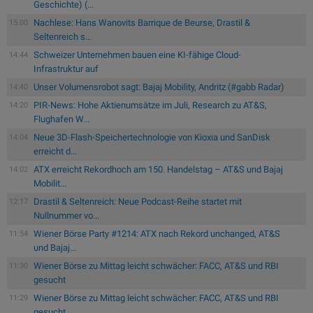
Geschichte) (...
Nachlese: Hans Wanovits Barrique de Beurse, Drastil &
15:00
Seltenreich s...
Schweizer Unternehmen bauen eine KI-fähige Cloud-
14:44
Infrastruktur auf
Unser Volumensrobot sagt: Bajaj Mobility, Andritz (#gabb Radar)
14:40
PIR-News: Hohe Aktienumsätze im Juli, Research zu AT&S,
14:20
Flughafen W...
Neue 3D-Flash-Speichertechnologie von Kioxia und SanDisk
14:04
erreicht d...
ATX erreicht Rekordhoch am 150. Handelstag – AT&S und Bajaj
14:02
Mobilit...
Drastil & Seltenreich: Neue Podcast-Reihe startet mit
12:17
Nullnummer vo...
Wiener Börse Party #1214: ATX nach Rekord unchanged, AT&S
11:54
und Bajaj...
Wiener Börse zu Mittag leicht schwächer: FACC, AT&S und RBI
11:30
gesucht
Wiener Börse zu Mittag leicht schwächer: FACC, AT&S und RBI
11:29
gesucht