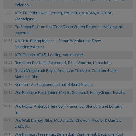
Zalando,...
ATX TR-Frühmover: Lenzing, Erste Group, AT&S, VIG, SBO,
10:08
voestalpine...
ProSiebenSat1 on top (Peer Group Watch Deutsche Nebenwerte
10:08
powered ...
wikifolio Champion per ..: Simon Weishar mit Szew
09:55
Grundinvestment
ATX-Trends: AT&S, Lenzing, voestalpine ...
08:25
Research-Fazits zu Beiersdorf, DHL, Vonovia, Hensoldt ...
08:23
Guten Morgen mit Bayer, Deutsche Telekom, Commerzbank,
08:21
Siemens, Rhe...
Kontron - Auftragsbestand auf Rekord-Niveau
08:17
Wie Klondike Gold, Ibiden Co.Ltd, Snapchat, ElringKlinger, Noratis
06:15
...
Wie Manz, Pinterest, Infineon, Fresenius, Glencore und Lenzing
06:15
für ...
Wie Walt Disney, Nike, McDonalds, Chevron, Procter & Gamble
06:15
und Cat...
Wie Infineon, Fresenius, Beiersdorf, Continental, Deutsche Post
06:15