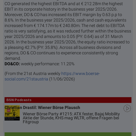
CO generated the highest EBITDA and at € 212.28m the highest
EBIT in its corporate history in the business year 2025/2026.
Moreover, DO & CO has increased its EBIT margin by 0.63 p.p to
8.6%. In the business year 2025/2026, cash and cash equivalents
increased from € 174.17m to € 240.80m. The net debt to EBITDA
ratio is very satisfying, as it was reduced further within the business
year 2025/2026 and amounts to 0.05 (PY: 0.64) as of 31 March
2026. In the business year 2025/2026, the equity ratio increased to
a pleasing 42.7% (PY: 35.8%). Across all business divisions and
regions, DO & CO continues to experience consistently strong
demand.
DO&CO:
weekly performance:
11.20%
(From the 21st Austria weekly
https://www.boerse-
social.com/21staustria
(11/06/2026)
BSN Podcasts
Christian Drastil: Wiener Börse Plausch
Wiener Börse Party #1215: ATX fester, Bajaj Mobility
Aktie der Stunde, KHS mag WLTR, offene Fragen bei
Fitgroup