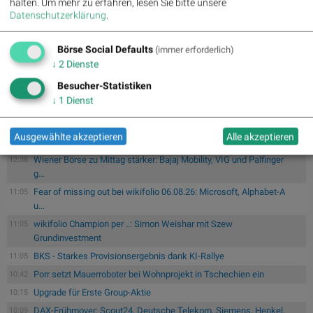
halten.
Um mehr zu erfahren, lesen Sie bitte unsere
Datenschutzerklärung
.
#gabb Jobradar: BKS, Andritz, Strabag (#gabb Radar)
14:40
PIR-News zu Kontron, Frequentis, Porr, BKS, Research zu Erste
Börse Social Defaults
14:20
(immer erforderlich)
Group...
↓
2
Dienste
Wiener Börse Party #1215: ATX fester, Bajaj Mobility Aktie der
12:59
Besucher-Statistiken
Stun...
↓
1
Dienst
Südkorea und Taiwan dank KI-Boom und Chipnachfrage im
05.08.
Rampenlicht :
Südkorea und Taiwan zählen zu den wichtigsten
Ausgewählte akzeptieren
Alle akzeptieren
Z...
Wiener Börse zu Mittag stärker: Bajaj Mobility, VIG und Palfinger
12:38
g...
Fear of missing out bei wikifolio 06.08.26: Microsoft, Alphabet-A
11:05
u...
wikifolio Champion per ..: Simon Weishar mit Szew
11:05
Grundinvestment
BKS - Starkes Provisionsergebnis dank KI-Rallye
11:05
Porr setzt Mauerroboter bei Wohnprojekt in Tschechien ein
10:42
Upgrade für Erste Group-Aktie
10:15
DAX-Frühmover: Scout24, Deutsche Telekom, Siemens, Henkel,
10:09