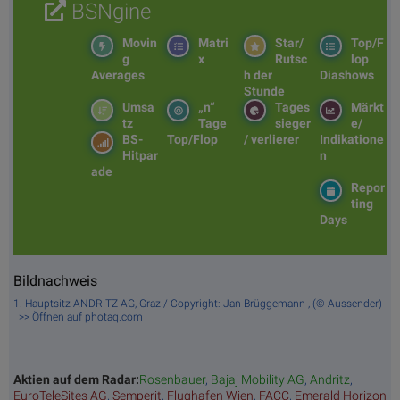
BSNgine
Movin
Matri
Star/
Top/F
g
x
Rutsc
lop
Averages
h der
Diashows
Stunde
Umsa
„n“
Tages
Märkt
tz
Tage
sieger
e/
BS-
Top/Flop
/ verlierer
Indikatione
Hitpar
n
ade
Repor
ting
Days
Bildnachweis
1. Hauptsitz ANDRITZ AG, Graz / Copyright: Jan Brüggemann , (© Aussender)
>> Öffnen auf photaq.com
Aktien auf dem Radar:
Rosenbauer
,
Bajaj Mobility AG
,
Andritz
,
EuroTeleSites AG
,
Semperit
,
Flughafen Wien
,
FACC
,
Emerald Horizon