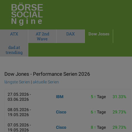
BÖRSE
SOCIAL
Ngine
ATX
AT 2nd
DAX
Dow Jones
Wave
dad.at
trending
Dow Jones - Performance Serien 2026
längste Serien
|
aktuelle Serien
27.05.2026 -
IBM
5 ↑
Tage
31.33%
03.06.2026
08.05.2026 -
Cisco
6 ↑
Tage
29.73%
19.05.2026
07.05.2026 -
Cisco
8 ↑
Tage
29.73%
19.05.2026