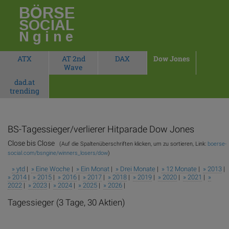
BÖRSE
SOCIAL
Ngine
ATX
AT 2nd
DAX
Dow Jones
Wave
dad.at
trending
BS-Tagessieger/verlierer Hitparade Dow Jones
Close bis Close
(Auf die Spaltenüberschriften klicken, um zu sortieren, Link:
boerse-
social.com/bsngine/winners_losers/dow
)
» ytd
|
» Eine Woche
|
» Ein Monat
|
» Drei Monate
|
» 12 Monate
|
» 2013
|
» 2014
|
» 2015
|
» 2016
|
» 2017
|
» 2018
|
» 2019
|
» 2020
|
» 2021
|
»
2022
|
» 2023
|
» 2024
|
» 2025
|
» 2026
|
Tagessieger (3 Tage, 30 Aktien)