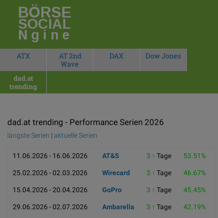
BÖRSE
SOCIAL
Ngine
ATX
AT 2nd
DAX
Dow Jones
Wave
dad.at
trending
dad.at trending - Performance Serien 2026
längste Serien
|
aktuelle Serien
11.06.2026 - 16.06.2026
AT&S
3 ↑
Tage
53.51%
25.02.2026 - 02.03.2026
Wirecard
3 ↑
Tage
46.67%
15.04.2026 - 20.04.2026
GoPro
3 ↑
Tage
45.45%
29.06.2026 - 02.07.2026
Ambarella
3 ↑
Tage
42.19%