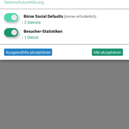
Datenschutzerklärung
.
Börse Social Defaults
(immer erforderlich)
↓
2
Dienste
Besucher-Statistiken
↓
1
Dienst
Ausgewählte akzeptieren
Alle akzeptieren