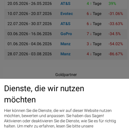
20.05.2026 - 26.05.2026
AT&S
4 ↑
Tage
39%
10.07.2026 - 20.07.2026
Evotec
6 ↓
Tage
-31.06%
22.07.2026 - 30.07.2026
AT&S
6 ↓
Tage
-33.63%
03.06.2026 - 16.06.2026
GoPro
7 ↓
Tage
-34.5%
01.06.2026 - 04.06.2026
Manz
3 ↓
Tage
-54.02%
28.07.2026 - 03.08.2026
Manz
4 ↓
Tage
-86.67%
Goldpartner
Dienste, die wir nutzen
möchten
Hier können Sie die Dienste, die wir auf dieser Website nutzen
Infrastrukturpartner
möchten, bewerten und anpassen. Sie haben das Sagen!
Aktivieren oder deaktivieren Sie die Dienste, wie Sie es für richtig
halten.
Um mehr zu erfahren, lesen Sie bitte unsere