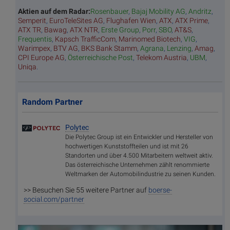
Aktien auf dem Radar:
Rosenbauer
,
Bajaj Mobility AG
,
Andritz
,
Semperit
,
EuroTeleSites AG
,
Flughafen Wien
,
ATX
,
ATX Prime
,
ATX TR
,
Bawag
,
ATX NTR
,
Erste Group
,
Porr
,
SBO
,
AT&S
,
Frequentis
,
Kapsch TrafficCom
,
Marinomed Biotech
,
VIG
,
Warimpex
,
BTV AG
,
BKS Bank Stamm
,
Agrana
,
Lenzing
,
Amag
,
CPI Europe AG
,
Österreichische Post
,
Telekom Austria
,
UBM
,
Uniqa
.
Random Partner
Polytec
Die Polytec Group ist ein Entwickler und Hersteller von
hochwertigen Kunststoffteilen und ist mit 26
Standorten und über 4.500 Mitarbeitern weltweit aktiv.
Das österreichische Unternehmen zählt renommierte
Weltmarken der Automobilindustrie zu seinen Kunden.
>> Besuchen Sie 55 weitere Partner auf
boerse-
social.com/partner