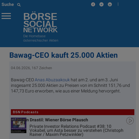
|
Suche
BÖRSE
SOCIAL
NETWORK
Die Homebase
österreichischer Aktien
Bawag-CEO kauft 25.000 Aktien
04.06.2026, 167 Zeichen
Bawag-CEO
Anas Abuzaakouk
hat am 2. und am 3. Juni
insgesamt 25.000 Aktien zu Preisen von im Schnitt 151,76 und
147,73 Euro erworben, wie aus einer Meldung hervorgeht.
BSN Podcasts
Christian Drastil: Wiener Börse Plausch
Private Investor Relations Podcast #38: 10
Vokabel, um Asta besser zu verstehen (Christoph
Rainer / Maxim Petzwinkler)