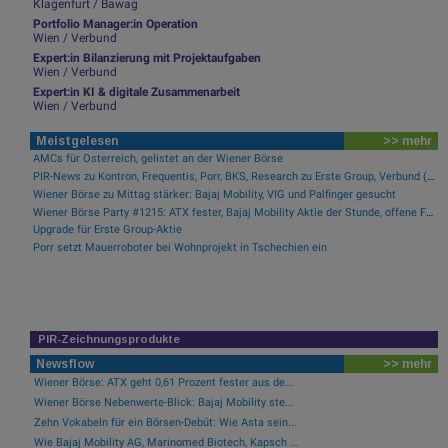
Klagenfurt / Bawag
Portfolio Manager:in Operation
Wien / Verbund
Expert:in Bilanzierung mit Projektaufgaben
Wien / Verbund
Expert:in KI & digitale Zusammenarbeit
Wien / Verbund
Meistgelesen
>> mehr
AMCs für Österreich, gelistet an der Wiener Börse
PIR-News zu Kontron, Frequentis, Porr, BKS, Research zu Erste Group, Verbund (Christine Petzwinkler)
Wiener Börse zu Mittag stärker: Bajaj Mobility, VIG und Palfinger gesucht
Wiener Börse Party #1215: ATX fester, Bajaj Mobility Aktie der Stunde, offene Fragen bei Fitgroup
Upgrade für Erste Group-Aktie
Porr setzt Mauerroboter bei Wohnprojekt in Tschechien ein
PIR-Zeichnungsprodukte
Newsflow
>> mehr
Wiener Börse: ATX geht 0,61 Prozent fester aus de...
Wiener Börse Nebenwerte-Blick: Bajaj Mobility ste...
Zehn Vokabeln für ein Börsen-Debüt: Wie Asta sein...
Wie Bajaj Mobility AG, Marinomed Biotech, Kapsch ...