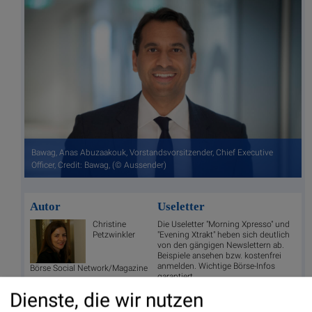
Bawag, Anas Abuzaakouk, Vorstandsvorsitzender, Chief Executive
Officer, Credit: Bawag, (© Aussender)
Autor
Useletter
Christine
Die Useletter "Morning Xpresso" und
Petzwinkler
"Evening Xtrakt" heben sich deutlich
von den gängigen Newslettern ab.
Beispiele ansehen bzw. kostenfrei
anmelden. Wichtige Börse-Infos
Börse Social Network/Magazine
garantiert.
Dienste, die wir nutzen
Newsletter abonnieren