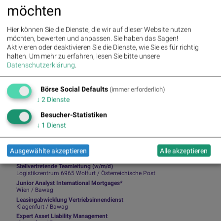
möchten
Runplugged
Hier können Sie die Dienste, die wir auf dieser Website nutzen
Infos über neue Financial Literacy
möchten, bewerten und anpassen. Sie haben das Sagen!
Audio Files für die Runplugged App
Aktivieren oder deaktivieren Sie die Dienste, wie Sie es für richtig
(kostenfrei downloaden über
http://runplugged.com/spreadit
)
halten.
Um mehr zu erfahren, lesen Sie bitte unsere
Datenschutzerklärung
.
per Newsletter erhalten
Börse Social Defaults
(immer erforderlich)
↓
2
Dienste
Besucher-Statistiken
Ausgewählte Jobs von PIR-Partnern
↓
1
Dienst
.net Developer (f/m/d)
Wien / Österreichische Post
Datenschutzmanager*in Wien (w/m/d)
Ausgewählte akzeptieren
Alle akzeptieren
Wien / Österreichische Post
Stellvertretende Teamleitung (w/m/d)
Logistikzentrum 6965 Wolfurt / Österreichische Post
Junior Analyst International Mortgages*
Wien / Bawag
Leasingabwicklung Vertriebsinnendienst
Klagenfurt / Bawag
Expert Asset Liability Management