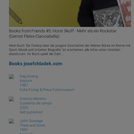
Books from Friends #5: Horst Skoff - Mehr als ein Rockstar
(Gernot Fleiss-Cianciabella)
Mein Buch "Ein Fanboy über die jüngere Geschichte der Wiener Börse im Remix mit
Sport, Musik und (m)einer Biografie" ist erschienen, alle Infos unter christian-
drastil.com. Im Buch spielt die Zahl ...
Books
josefchladek.com
Dag Alveng
Asylum
1987
Koks Forlag & Preus Fotomuseum
Antonio Moreno
Cuaderno de campo
2025
Self published
John Gossage
There and Gone
1997