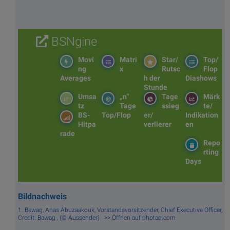
BSNgine
Movi
Matri
Star/
Top/
ng
x
Rutsc
Flop
Averages
h der
Diashows
Stunde
Umsa
„n“
Tage
Märk
tz
Tage
ssieg
te/
BS-
Top/Flop
er/
Indikation
Hitpa
verlierer
en
rade
Repo
rting
Days
Bildnachweis
1. Bawag, Anas Abuzaakouk, Vorstandsvorsitzender, Chief Executive Officer,
Credit: Bawag , (© Aussender) >> Öffnen auf photaq.com