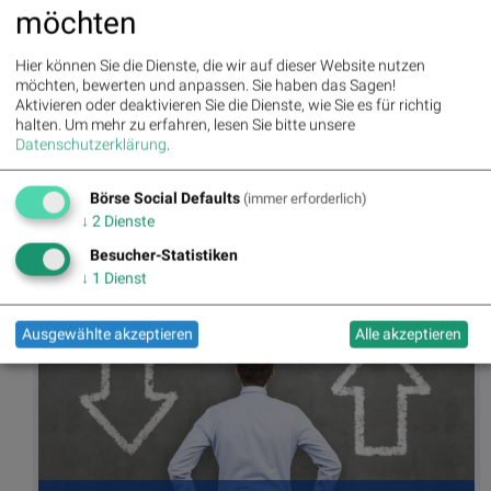
wienerberger
möchten
wienerberger ist einer der führenden Anbieter von
innovativen, ökologischen Lösungen für die gesamte
Hier können Sie die Dienste, die wir auf dieser Website nutzen
Gebäudehülle in den Bereichen Neubau und
möchten, bewerten und anpassen. Sie haben das Sagen!
Renovierung sowie für Infrastruktur im Wasser- und
Aktivieren oder deaktivieren Sie die Dienste, wie Sie es für richtig
Energiemanagement.
halten.
Um mehr zu erfahren, lesen Sie bitte unsere
Datenschutzerklärung
.
>> Besuchen Sie 55 weitere Partner auf
boerse-
social.com/partner
Börse Social Defaults
(immer erforderlich)
↓
2
Dienste
Besucher-Statistiken
↓
1
Dienst
Ausgewählte akzeptieren
Alle akzeptieren