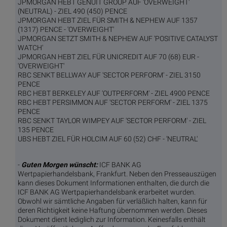
JPMORGAN HEBT GENUIT GROUP AUF 'OVERWEIGHT'
(NEUTRAL) - ZIEL 490 (450) PENCE
JPMORGAN HEBT ZIEL FÜR SMITH & NEPHEW AUF 1357
(1317) PENCE - 'OVERWEIGHT'
JPMORGAN SETZT SMITH & NEPHEW AUF 'POSITIVE CATALYST
WATCH'
JPMORGAN HEBT ZIEL FÜR UNICREDIT AUF 70 (68) EUR -
'OVERWEIGHT'
RBC SENKT BELLWAY AUF 'SECTOR PERFORM' - ZIEL 3150
PENCE
RBC HEBT BERKELEY AUF 'OUTPERFORM' - ZIEL 4900 PENCE
RBC HEBT PERSIMMON AUF 'SECTOR PERFORM' - ZIEL 1375
PENCE
RBC SENKT TAYLOR WIMPEY AUF 'SECTOR PERFORM' - ZIEL
135 PENCE
UBS HEBT ZIEL FÜR HOLCIM AUF 60 (52) CHF - 'NEUTRAL'
-
Guten Morgen wünscht:
ICF BANK AG
Wertpapierhandelsbank, Frankfurt. Neben den Presseauszügen
kann dieses Dokument Informationen enthalten, die durch die
ICF BANK AG Wertpapierhandelsbank erarbeitet wurden.
Obwohl wir sämtliche Angaben für verläßlich halten, kann für
deren Richtigkeit keine Haftung übernommen werden. Dieses
Dokument dient lediglich zur Information. Keinesfalls enthält