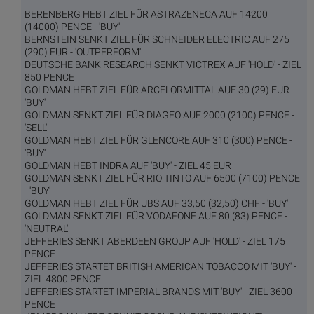
BERENBERG HEBT ZIEL FÜR ASTRAZENECA AUF 14200
(14000) PENCE - 'BUY'
BERNSTEIN SENKT ZIEL FÜR SCHNEIDER ELECTRIC AUF 275
(290) EUR - 'OUTPERFORM'
DEUTSCHE BANK RESEARCH SENKT VICTREX AUF 'HOLD' - ZIEL
850 PENCE
GOLDMAN HEBT ZIEL FÜR ARCELORMITTAL AUF 30 (29) EUR -
'BUY'
GOLDMAN SENKT ZIEL FÜR DIAGEO AUF 2000 (2100) PENCE -
'SELL'
GOLDMAN HEBT ZIEL FÜR GLENCORE AUF 310 (300) PENCE -
'BUY'
GOLDMAN HEBT INDRA AUF 'BUY' - ZIEL 45 EUR
GOLDMAN SENKT ZIEL FÜR RIO TINTO AUF 6500 (7100) PENCE
- 'BUY'
GOLDMAN HEBT ZIEL FÜR UBS AUF 33,50 (32,50) CHF - 'BUY'
GOLDMAN SENKT ZIEL FÜR VODAFONE AUF 80 (83) PENCE -
'NEUTRAL'
JEFFERIES SENKT ABERDEEN GROUP AUF 'HOLD' - ZIEL 175
PENCE
JEFFERIES STARTET BRITISH AMERICAN TOBACCO MIT 'BUY' -
ZIEL 4800 PENCE
JEFFERIES STARTET IMPERIAL BRANDS MIT 'BUY' - ZIEL 3600
PENCE