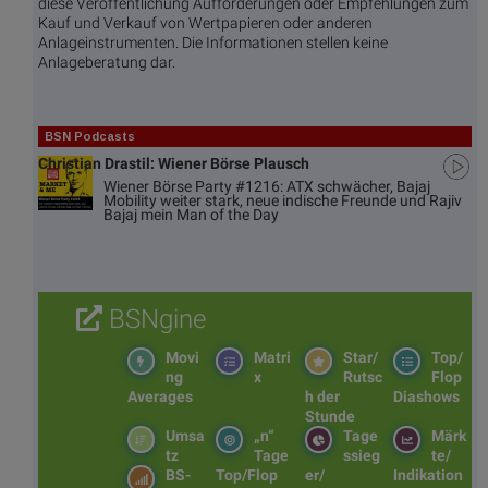
diese Veröffentlichung Aufforderungen oder Empfehlungen zum
Kauf und Verkauf von Wertpapieren oder anderen
Anlageinstrumenten. Die Informationen stellen keine
Anlageberatung dar.
BSN Podcasts
Christian Drastil: Wiener Börse Plausch
Wiener Börse Party #1216: ATX schwächer, Bajaj
Mobility weiter stark, neue indische Freunde und Rajiv
Bajaj mein Man of the Day
BSNgine
Movi
Matri
Star/
Top/
ng
x
Rutsc
Flop
Averages
h der
Diashows
Stunde
Umsa
„n“
Tage
Märk
tz
Tage
ssieg
te/
BS-
Top/Flop
er/
Indikation