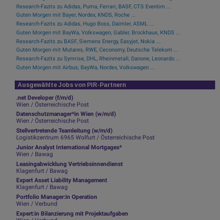
Research-Fazits zu Adidas, Puma, Ferrari, BASF, CTS Eventim ...
Guten Morgen mit Bayer, Nordex, KNDS, Roche ...
Research-Fazits zu Adidas, Hugo Boss, Daimler, ASML ...
Guten Morgen mit BayWa, Volkswagen, Gabler, Brockhaus, KNDS ...
Research-Fazits zu BASF, Siemens Energy, Easyjet, Nokia ...
Guten Morgen mit Mutares, RWE, Ceconomy, Deutsche Telekom ...
Research-Fazits zu Symrise, DHL, Rheinmetall, Danone, Leonardo ...
Guten Morgen mit Airbus, BayWa, Nordex, Volkswagen ...
Ausgewählte Jobs von PIR-Partnern
.net Developer (f/m/d)
Wien / Österreichische Post
Datenschutzmanager*in Wien (w/m/d)
Wien / Österreichische Post
Stellvertretende Teamleitung (w/m/d)
Logistikzentrum 6965 Wolfurt / Österreichische Post
Junior Analyst International Mortgages*
Wien / Bawag
Leasingabwicklung Vertriebsinnendienst
Klagenfurt / Bawag
Expert Asset Liability Management
Klagenfurt / Bawag
Portfolio Manager:in Operation
Wien / Verbund
Expert:in Bilanzierung mit Projektaufgaben