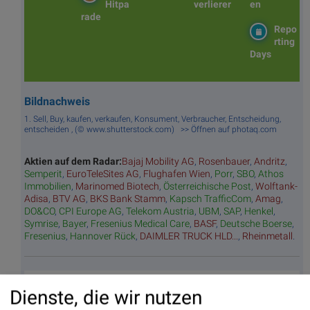
Hitpa
verlierer
en
rade
Repo
rting
Days
Bildnachweis
1. Sell, Buy, kaufen, verkaufen, Konsument, Verbraucher, Entscheidung,
entscheiden , (© www.shutterstock.com) >> Öffnen auf photaq.com
Aktien auf dem Radar:
Bajaj Mobility AG
,
Rosenbauer
,
Andritz
,
Semperit
,
EuroTeleSites AG
,
Flughafen Wien
,
Porr
,
SBO
,
Athos
Immobilien
,
Marinomed Biotech
,
Österreichische Post
,
Wolftank-
Adisa
,
BTV AG
,
BKS Bank Stamm
,
Kapsch TrafficCom
,
Amag
,
DO&CO
,
CPI Europe AG
,
Telekom Austria
,
UBM
,
SAP
,
Henkel
,
Symrise
,
Bayer
,
Fresenius Medical Care
,
BASF
,
Deutsche Boerse
,
Fresenius
,
Hannover Rück
,
DAIMLER TRUCK HLD...
,
Rheinmetall
.
Random Partner
Dienste, die wir nutzen