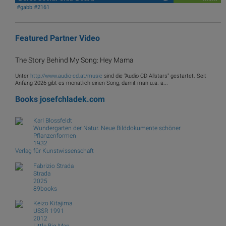
#gabb #2161
Featured Partner Video
The Story Behind My Song: Hey Mama
Unter
http://www.audio-cd.at/music
sind die "Audio CD Allstars" gestartet. Seit
Anfang 2026 gibt es monatlich einen Song, damit man u.a. a...
Books
josefchladek.com
Karl Blossfeldt
Wundergarten der Natur. Neue Bilddokumente schöner
Pflanzenformen
1932
Verlag für Kunstwissenschaft
Fabrizio Strada
Strada
2025
89books
Keizo Kitajima
USSR 1991
2012