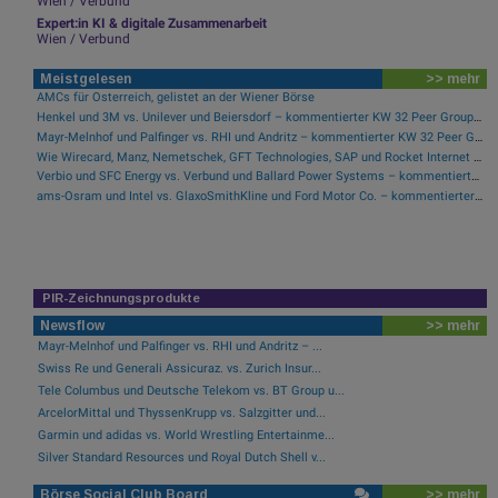
Wien / Verbund
Expert:in KI & digitale Zusammenarbeit
Wien / Verbund
Meistgelesen
>> mehr
AMCs für Österreich, gelistet an der Wiener Börse
Henkel und 3M vs. Unilever und Beiersdorf – kommentierter KW 32 Peer Group Watch Konsumgüter
Mayr-Melnhof und Palfinger vs. RHI und Andritz – kommentierter KW 32 Peer Group Watch Zykliker Österreich
Wie Wirecard, Manz, Nemetschek, GFT Technologies, SAP und Rocket Internet für Gesprächsstoff sorgten
Verbio und SFC Energy vs. Verbund und Ballard Power Systems – kommentierter KW 32 Peer Group Watch Energie
ams-Osram und Intel vs. GlaxoSmithKline und Ford Motor Co. – kommentierter KW 32 Peer Group Watch Global Innovation 1000
PIR-Zeichnungsprodukte
Newsflow
>> mehr
Mayr-Melnhof und Palfinger vs. RHI und Andritz – ...
Swiss Re und Generali Assicuraz. vs. Zurich Insur...
Tele Columbus und Deutsche Telekom vs. BT Group u...
ArcelorMittal und ThyssenKrupp vs. Salzgitter und...
Garmin und adidas vs. World Wrestling Entertainme...
Silver Standard Resources und Royal Dutch Shell v...
Börse Social Club Board
>> mehr