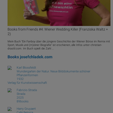
Books from Friends #4: Wiener Wedding Killer (Franziska Waltz +
2)
Mein Buch "Ein Fanboy über die jüngere Geschichte der Wiener Börse im Remix mit
Sport, Musik und (m)einer Biografie" ist erschienen, alle Infos unter christian-
drastil.com. Im Buch spielt die Zahl ...
Books
josefchladek.com
Karl Blossfeldt
Wundergarten der Natur. Neue Bilddokumente schöner
Pflanzenformen
1932
Verlag für Kunstwissenschaft
Fabrizio Strada
Strada
2025
89books
Harry Gruyaert
Café Belgica