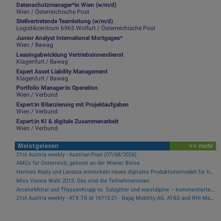
Datenschutzmanager*in Wien (w/m/d)
Wien / Österreichische Post
Stellvertretende Teamleitung (w/m/d)
Logistikzentrum 6965 Wolfurt / Österreichische Post
Junior Analyst International Mortgages*
Wien / Bawag
Leasingabwicklung Vertriebsinnendienst
Klagenfurt / Bawag
Expert Asset Liability Management
Klagenfurt / Bawag
Portfolio Manager:in Operation
Wien / Verbund
Expert:in Bilanzierung mit Projektaufgaben
Wien / Verbund
Expert:in KI & digitale Zusammenarbeit
Wien / Verbund
Meistgelesen
>> mehr
21st Austria weekly - Austrian Post (07/08/2026)
AMCs für Österreich, gelistet an der Wiener Börse
Hermes Reply und Lavazza entwickeln neues digitales Produktionsmodell für hocheffiziente Fertigung
Miss Vienna Wahl 2013: Das sind die Teilnehmerinnen
ArcelorMittal und ThyssenKrupp vs. Salzgitter und voestalpine – kommentierter KW 32 Peer Group Watch Stahl
21st Austria weekly - ATX TR at 16715.01 - Bajaj Mobility AG, AT&S and RHI Magnesita best-performing, Österreichische Post with weakest performance (08/08/2026)