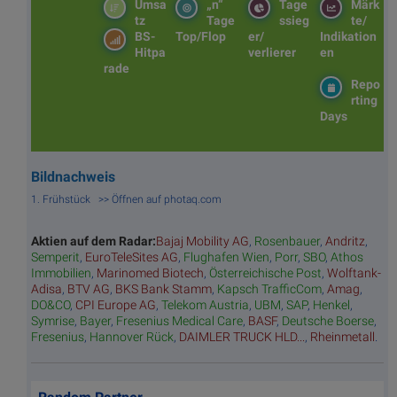
Umsa
„n“
Tage
Märk
tz
Tage
ssieg
te/
BS-
Top/Flop
er/
Indikation
Hitpa
verlierer
en
rade
Repo
rting
Days
Bildnachweis
1. Frühstück >> Öffnen auf photaq.com
Aktien auf dem Radar:
Bajaj Mobility AG
,
Rosenbauer
,
Andritz
,
Semperit
,
EuroTeleSites AG
,
Flughafen Wien
,
Porr
,
SBO
,
Athos
Immobilien
,
Marinomed Biotech
,
Österreichische Post
,
Wolftank-
Adisa
,
BTV AG
,
BKS Bank Stamm
,
Kapsch TrafficCom
,
Amag
,
DO&CO
,
CPI Europe AG
,
Telekom Austria
,
UBM
,
SAP
,
Henkel
,
Symrise
,
Bayer
,
Fresenius Medical Care
,
BASF
,
Deutsche Boerse
,
Fresenius
,
Hannover Rück
,
DAIMLER TRUCK HLD...
,
Rheinmetall
.