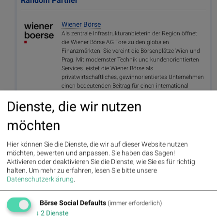
Random Partner
Wiener Börse
Als zentrale Infrastrukturanbieterin der Region öffnet
die Wiener Börse AG Tore zu den globalen
Finanzmärkten. Sie vereint die Börsenplätze Wien und
Prag. Mit modernster Technik und kundenorientierten
Services leistet die Wiener Börse als
privatwirtschaftliches, gewinnorientiertes Unternehmen
einen bedeutenden Beitrag für einen international
wettbewerbsfähigen Kapitalmarkt.
Dienste, die wir nutzen
>> Besuchen Sie 55 weitere Partner auf
boerse-
social.com/partner
möchten
Hier können Sie die Dienste, die wir auf dieser Website nutzen
Useletter
möchten, bewerten und anpassen. Sie haben das Sagen!
Aktivieren oder deaktivieren Sie die Dienste, wie Sie es für richtig
Die Useletter "Morning Xpresso" und "Evening Xtrakt" heben sich
halten.
Um mehr zu erfahren, lesen Sie bitte unsere
deutlich von den gängigen Newslettern ab. Beispiele ansehen bzw.
Datenschutzerklärung
.
kostenfrei anmelden. Wichtige Börse-Infos garantiert.
Newsletter abonnieren
Börse Social Defaults
(immer erforderlich)
↓
2
Dienste