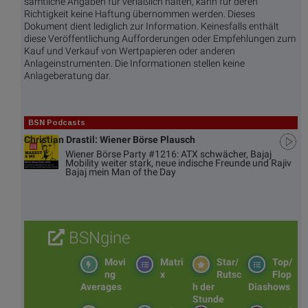
sämtliche Angaben für verläßlich halten, kann für deren
Richtigkeit keine Haftung übernommen werden. Dieses
Dokument dient lediglich zur Information. Keinesfalls enthält
diese Veröffentlichung Aufforderungen oder Empfehlungen zum
Kauf und Verkauf von Wertpapieren oder anderen
Anlageinstrumenten. Die Informationen stellen keine
Anlageberatung dar.
BSN Podcasts
Christian Drastil: Wiener Börse Plausch
Wiener Börse Party #1216: ATX schwächer, Bajaj
Mobility weiter stark, neue indische Freunde und Rajiv
Bajaj mein Man of the Day
BSNgine
Movi
Matri
Star/
Top/
ng
x
Rutsc
Flop
Averages
h der
Diashows
Stunde