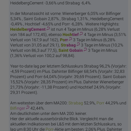
HeidelbergCement -3,66% und Strabag -6,4%.
In der Monatssicht ist vorne: Wienerberger 6,05% vor Bilfinger
5,34% , Saint Gobain 2,87% , Strabag 1,31% , HeidelbergCement
-0,49% , Hochtief -4,65% und Porr -6,28% . Weitere Highlights:
Heidelbe
rgCement
ist nun 4 Tage im Minus (6,28% Verlust
von 184 auf 172,45), ebenso
Hoch
tief
4 Tage im Minus (3,51%
Verlust von 167,9 auf 162),
Po
rr
3 Tage im Minus (6,28%
Verlust von 31,05 auf 29,1),
Str
abag
3 Tage im Minus (10,2%
Verlust von 86,3 auf 77,5),
Saint
Gobain
3 Tage im Minus
(1,36% Verlust von 100,2 auf 98,84).
Year-to-date lag per letztem Schlusskurs Strabag 96,2% (Vorjahr:
-4,59 Prozent) im Plus. Dahinter Bilfinger 68,54% (Vorjahr: 32,83
Prozent) und Porr 64,04% (Vorjahr: 39,69 Prozent). Saint Gobain
15,52% (Vorjahr: 28,35 Prozent) im Plus. Dahinter Wienerberger
21,73% (Vorjahr: -11,38 Prozent) und Hochtief 24,9% (Vorjahr:
29,31 Prozent).
Am weitesten über dem MA200:
Str
abag
52,9%,
Po
rr
44,29% und
Bilf
inger
42,44%.
Am deutlichsten unter dem MA 200: keiner.
Hier der aktuelle ausserbörsliche Blick. Vergleicht man die
aktuellen Indikationen bei L&S mit dem letzten Schlusskurs, so
lag um 8:30 Uhr die
Po
rr
-Aktie am besten: 2,06% Plus. Dahinter