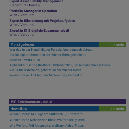
Expert Asset Liability Management
Klagenfurt / Bawag
Portfolio Manager:in Operation
Wien / Verbund
Expert:in Bilanzierung mit Projektaufgaben
Wien / Verbund
Expert:in KI & digitale Zusammenarbeit
Wien / Verbund
Meistgelesen
>> mehr
Wer das in der Hand hält, ist Part der boersegeschichte.at
Der lässigste Moment in der Wiener Börsegeschichte
Messen, Events 2018
Alphazirkel "Listing Brothers", Oktober 2019, Säulenhalle Wiener Börse
AMCs für Österreich, gelistet an der Wiener Börse
Wiener Börse: ATX legt am Mittwoch 0,7 Prozent zu
PIR-Zeichnungsprodukte
Newsflow
>> mehr
Wiener Börse: ATX legt am Mittwoch 0,7 Prozent zu
Wiener Börse Nebenwerte-Blick: Wolford steigt meh...
Wie Wolford, RHI Magnesita, Wolftank-Adisa, Fraue...