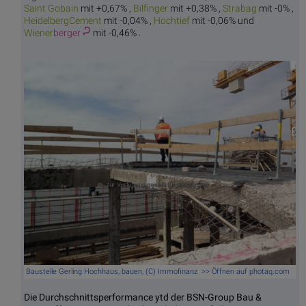
Saint
Gobain
mit +0,67% ,
Bilf
inger
mit +0,38% ,
Str
abag
mit -0% ,
Heidelbe
rgCement
mit -0,04% ,
Hoch
tief
mit -0,06% und
Wiener
berger
mit -0,46% .
Baustelle Gerling Hochhaus, bauen, (C) Immofinanz >> Öffnen auf photaq.com
Die Durchschnittsperformance ytd der BSN-Group Bau &