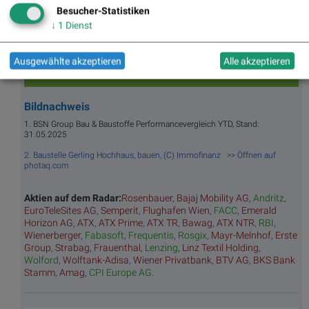
Hitpa
verlierer
en
Besucher-Statistiken
rade
↓
1
Dienst
Repo
rting
Days
Ausgewählte akzeptieren
Alle akzeptieren
Bildnachweis
1. BSN Group Bau & Baustoffe Performancevergleich YTD, Stand:
31.05.2025
2. Baustelle Gerling Hochhaus, bauen, (C) Immofinanz >> Öffnen auf
photaq.com
Aktien auf dem Radar:
Rosenbauer
,
Bajaj Mobility AG
,
Andritz
,
EuroTeleSites AG
,
Semperit
,
Flughafen Wien
,
FACC
,
Emerald
Horizon AG
,
ATX
,
ATX Prime
,
ATX TR
,
Bawag
,
ATX NTR
,
RBI
,
Wienerberger
,
Fabasoft
,
Frequentis
,
Rosgix
,
Mayr-Melnhof
,
Erste
Group
,
Strabag
,
Frauenthal
,
Lenzing
,
Linz Textil Holding
,
Wolford
,
Wolftank-Adisa
,
Wiener Privatbank
,
BTV AG
,
BKS Bank
Stamm
,
Amag
,
CPI Europe AG
.