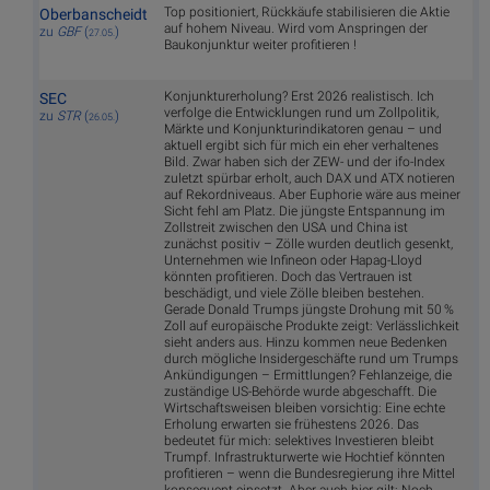
Top positioniert, Rückkäufe stabilisieren die Aktie
Oberbanscheidt
auf hohem Niveau. Wird vom Anspringen der
zu
GBF
(
)
27.05.
Baukonjunktur weiter profitieren !
Konjunkturerholung? Erst 2026 realistisch. Ich
SEC
verfolge die Entwicklungen rund um Zollpolitik,
zu
STR
(
)
26.05.
Märkte und Konjunkturindikatoren genau – und
aktuell ergibt sich für mich ein eher verhaltenes
Bild. Zwar haben sich der ZEW- und der ifo-Index
zuletzt spürbar erholt, auch DAX und ATX notieren
auf Rekordniveaus. Aber Euphorie wäre aus meiner
Sicht fehl am Platz. Die jüngste Entspannung im
Zollstreit zwischen den USA und China ist
zunächst positiv – Zölle wurden deutlich gesenkt,
Unternehmen wie Infineon oder Hapag-Lloyd
könnten profitieren. Doch das Vertrauen ist
beschädigt, und viele Zölle bleiben bestehen.
Gerade Donald Trumps jüngste Drohung mit 50 %
Zoll auf europäische Produkte zeigt: Verlässlichkeit
sieht anders aus. Hinzu kommen neue Bedenken
durch mögliche Insidergeschäfte rund um Trumps
Ankündigungen – Ermittlungen? Fehlanzeige, die
zuständige US-Behörde wurde abgeschafft. Die
Wirtschaftsweisen bleiben vorsichtig: Eine echte
Erholung erwarten sie frühestens 2026. Das
bedeutet für mich: selektives Investieren bleibt
Trumpf. Infrastrukturwerte wie Hochtief könnten
profitieren – wenn die Bundesregierung ihre Mittel