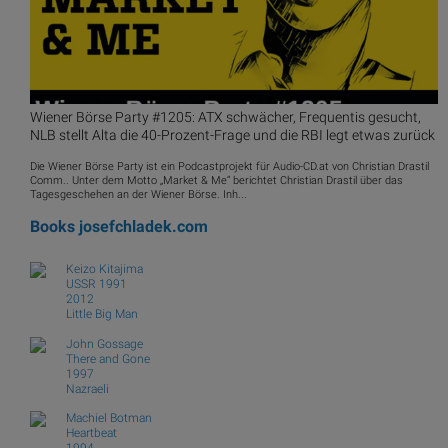
Wiener Börse Party #1205: ATX schwächer, Frequentis gesucht,
NLB stellt Alta die 40-Prozent-Frage und die RBI legt etwas zurück
Die Wiener Börse Party ist ein Podcastprojekt für Audio-CD.at von Christian Drastil
Comm.. Unter dem Motto „Market & Me“ berichtet Christian Drastil über das
Tagesgeschehen an der Wiener Börse. Inh...
Books
josefchladek.com
Keizo Kitajima
USSR 1991
2012
Little Big Man
John Gossage
There and Gone
1997
Nazraeli
Machiel Botman
Heartbeat