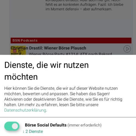
konsequent einsetzt. Aber auch hier gilt: Noch
fehlt es an konkreten Aufträgen. Fazit: Ich bleibe
im Moment defensiv – aber aufmerksam.
BSN Podcasts
Christian Drastil: Wiener Börse Plausch
Wiener Börse Party #1214: ATX nach Rekord
unchanged, AT&S / Bajaj Mobility sehr auffällig, 150er-
Dienste, die wir nutzen
Bilanz und Wienerberger-Aufnahme
möchten
Hier können Sie die Dienste, die wir auf dieser Website nutzen
BSNgine
möchten, bewerten und anpassen. Sie haben das Sagen!
Aktivieren oder deaktivieren Sie die Dienste, wie Sie es für richtig
Movi
Matri
Star/
Top/
halten.
Um mehr zu erfahren, lesen Sie bitte unsere
ng
x
Rutsc
Flop
Datenschutzerklärung
.
Averages
h der
Diashows
Stunde
Umsa
„n“
Tage
Märk
Börse Social Defaults
(immer erforderlich)
tz
Tage
ssieg
te/
↓
2
Dienste
BS-
Top/Flop
er/
Indikation