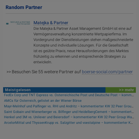
Random Partner
Matejka & Partner
Die Matejka & Partner Asset Management GmbH ist eine auf
Vermögensverwaltung konzentrierte Wertpapierfirma. Im
Vordergrund der Dienstleistungen stehen maßgeschneiderte
Konzepte und individuelle Lösungen. Für die Gesellschaft
ist es geübte Praxis, neue Herausforderungen des Marktes
frühzeitig zu erkennen und entsprechende Strategien zu
entwickeln.
>> Besuchen Sie 55 weitere Partner auf
boerse-social.com/partner
Meistgelesen
>> mehr
FedEx Corp und TNT Express vs. Österreichische Post und Deutsche Post – kommentierter KW 32 Peer Group Watch Post
AMCs für Österreich, gelistet an der Wiener Börse
Mayr-Melnhof und Palfinger vs. RHI und Andritz – kommentierter KW 32 Peer Group Watch Zykliker Österreich
Saint Gobain und Wienerberger vs. Bilfinger und HeidelbergCement – kommentierter KW 32 Peer Group Watch Bau & Baustoffe
Henkel und 3M vs. Unilever und Beiersdorf – kommentierter KW 32 Peer Group Watch Konsumgüter
ArcelorMittal und ThyssenKrupp vs. Salzgitter und voestalpine – kommentierter KW 32 Peer Group Watch Stahl