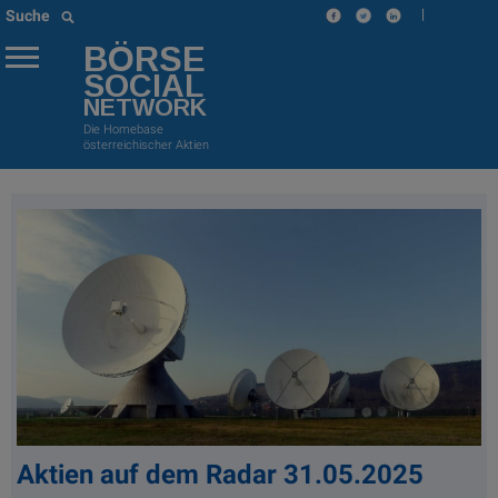
|
Suche
BÖRSE
SOCIAL
NETWORK
Die Homebase
österreichischer Aktien
Aktien auf dem Radar 31.05.2025