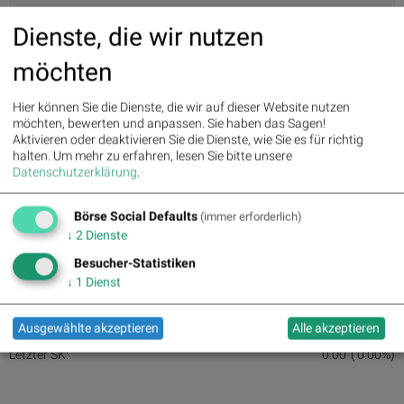
Dienste, die wir nutzen
möchten
Hier können Sie die Dienste, die wir auf dieser Website nutzen
möchten, bewerten und anpassen. Sie haben das Sagen!
Aktivieren oder deaktivieren Sie die Dienste, wie Sie es für richtig
halten.
Um mehr zu erfahren, lesen Sie bitte unsere
Datenschutzerklärung
.
Börse Social Defaults
(immer erforderlich)
↓
2
Dienste
Aktien auf dem Radar 31.05.2025
Besucher-Statistiken
↓
1
Dienst
Auf dem Radar 1:
Ausgewählte akzeptieren
Alle akzeptieren
Letzter SK:
0.00
( 0.00%)