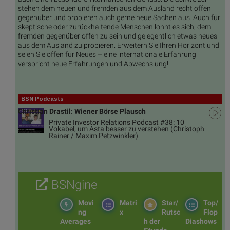
stehen dem neuen und fremden aus dem Ausland recht offen
gegenüber und probieren auch gerne neue Sachen aus. Auch für
skeptische oder zurückhaltende Menschen lohnt es sich, dem
fremden gegenüber offen zu sein und gelegentlich etwas neues
aus dem Ausland zu probieren. Erweitern Sie Ihren Horizont und
seien Sie offen für Neues – eine internationale Erfahrung
verspricht neue Erfahrungen und Abwechslung!
BSN Podcasts
Christian Drastil: Wiener Börse Plausch
Private Investor Relations Podcast #38: 10
Vokabel, um Asta besser zu verstehen (Christoph
Rainer / Maxim Petzwinkler)
BSNgine
Movi
Matri
Star/
Top/
ng
x
Rutsc
Flop
Averages
h der
Diashows