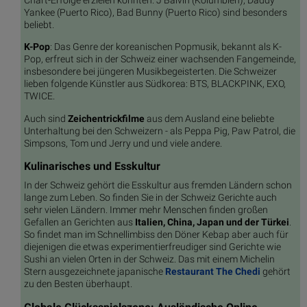
Yankee (Puerto Rico), Bad Bunny (Puerto Rico) sind besonders
beliebt.
K-Pop
: Das Genre der koreanischen Popmusik, bekannt als K-
Pop, erfreut sich in der Schweiz einer wachsenden Fangemeinde,
insbesondere bei jüngeren Musikbegeisterten. Die Schweizer
lieben folgende Künstler aus Südkorea: BTS, BLACKPINK, EXO,
TWICE.
Auch sind
Zeichentrickfilme
aus dem Ausland eine beliebte
Unterhaltung bei den Schweizern - als Peppa Pig, Paw Patrol, die
Simpsons, Tom und Jerry und und viele andere.
Kulinarisches und Esskultur
In der Schweiz gehört die Esskultur aus fremden Ländern schon
lange zum Leben. So finden Sie in der Schweiz Gerichte auch
sehr vielen Ländern. Immer mehr Menschen finden großen
Gefallen an Gerichten aus
Italien, China, Japan und der Türkei
.
So findet man im Schnellimbiss den Döner Kebap aber auch für
diejenigen die etwas experimentierfreudiger sind Gerichte wie
Sushi an vielen Orten in der Schweiz. Das mit einem Michelin
Stern ausgezeichnete japanische
Restaurant The Chedi
gehört
zu den Besten überhaupt.