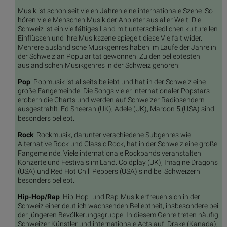
Musik ist schon seit vielen Jahren eine internationale Szene. So
hören viele Menschen Musik der Anbieter aus aller Welt. Die
Schweiz ist ein vielfältiges Land mit unterschiedlichen kulturellen
Einflüssen und ihre Musikszene spiegelt diese Vielfalt wider.
Mehrere ausländische Musikgenres haben im Laufe der Jahre in
der Schweiz an Popularität gewonnen. Zu den beliebtesten
ausländischen Musikgenres in der Schweiz gehören:
Pop
: Popmusik ist allseits beliebt und hat in der Schweiz eine
große Fangemeinde. Die Songs vieler internationaler Popstars
erobern die Charts und werden auf Schweizer Radiosendern
ausgestrahlt. Ed Sheeran (UK), Adele (UK), Maroon 5 (USA) sind
besonders beliebt.
Rock
: Rockmusik, darunter verschiedene Subgenres wie
Alternative Rock und Classic Rock, hat in der Schweiz eine große
Fangemeinde. Viele internationale Rockbands veranstalten
Konzerte und Festivals im Land. Coldplay (UK), Imagine Dragons
(USA) und Red Hot Chili Peppers (USA) sind bei Schweizern
besonders beliebt.
Hip-Hop/Rap
: Hip-Hop- und Rap-Musik erfreuen sich in der
Schweiz einer deutlich wachsenden Beliebtheit, insbesondere bei
der jüngeren Bevölkerungsgruppe. In diesem Genre treten häufig
Schweizer Künstler und internationale Acts auf. Drake (Kanada),