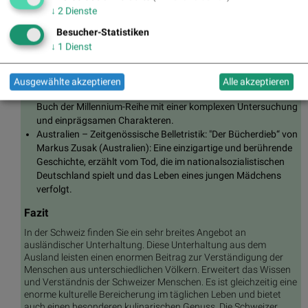
über Freundschaft und Erlösung, die in Afghanistan spielt.
↓
2
Dienste
Südkorea – Mystery/Thriller: "The Vegetarian“ von Han Kang
Besucher-Statistiken
(Südkorea): Ein beunruhigender und zum Nachdenken
↓
1
Dienst
anregender Roman, der sich mit Themen wie Identität und
Rebellion gegen gesellschaftliche Normen beschäftigt.
Nordische Länder – Krimis: "Das Mädchen mit dem
Ausgewählte akzeptieren
Alle akzeptieren
Drachentattoo“ von Stieg Larsson (Schweden): Das erste
Buch der Millennium-Reihe mit einer komplexen Untersuchung
und einprägsamen Charakteren.
Australien – Zeitgenössische Belletristik: "Der Bücherdieb“ von
Markus Zusak (Australien): Eine einzigartige und berührende
Geschichte, erzählt vom Tod, die im nationalsozialistischen
Deutschland spielt und das Leben eines jungen Mädchens
verfolgt.
Fazit
In der Schweiz finden Sie ein sehr breites Angebot an
ausländischer Unterhaltung. Diese Unterhaltung aus dem
Ausland leisten einen enormen Beitrag zur Verständigung der
Menschen aus unterschiedlichen Völkern. Erweitert das Wissen
und Verständnis der Schweizer Menschen. Es ist gleichzeitig eine
enorme kulturelle Bereicherung im täglichen Leben und bietet
auch einen besonderen kulinarischen Genuss. Die Schweizer