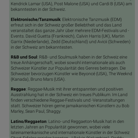
Kendrick Lamar (USA), Post Malone (USA) und Cardi B (USA) am
bekanntesten in der Schweiz.
Elektronische/Tanzmusik
: Elektronische Tanzmusik (EDM)
erfreut sich in der Schweiz großer Beliebtheit und das Land
veranstaltet das ganze Jahr über mehrere EDM-Festivals und -
Events. David Guetta (Frankreich), Calvin Harris (UK), Martin
Garrix (Niederlande), Zedd (Deutschland) und Avicii (Schweden)
in der Schweiz am bekanntesten.
R&B und Soul
: R&B- und Soulmusik haben in der Schweiz eine
treue Anhängerschaft, wobei sowohl internationale als auch
Schweizer Künstler zur Popularität des Genres beitragen. Die
Schweizer bevorzugen Künstler wie Beyoncé (USA), The Weeknd
(Kanada), Bruno Mars (USA).
Reggae
: Reggae-Musik mit ihrer entspannten und positiven
Ausstrahlung hat in der Schweiz ein treues Publikum. Im Land
finden verschiedene Reggae-Festivals und -Veranstaltungen
statt. Schweizer hören gerne jamaikanischen Künstlern zu Bob
Marley, Sean Paul, Shaggy.
Latino/Reggaeton
: Latino- und Reggaeton-Musik hat in den
letzten Jahren an Popularität gewonnen, wobei viele
lateinamerikanische und internationale Künstler in der Schweiz
Chart-Erfolge erzielen konnten. J Balvin (Kolumbien), Daddy