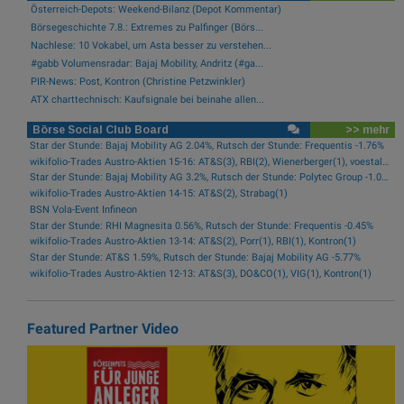
Österreich-Depots: Weekend-Bilanz (Depot Kommentar)
Börsegeschichte 7.8.: Extremes zu Palfinger (Börs...
Nachlese: 10 Vokabel, um Asta besser zu verstehen...
#gabb Volumensradar: Bajaj Mobility, Andritz (#ga...
PIR-News: Post, Kontron (Christine Petzwinkler)
ATX charttechnisch: Kaufsignale bei beinahe allen...
Börse Social Club Board
>> mehr
Star der Stunde: Bajaj Mobility AG 2.04%, Rutsch der Stunde: Frequentis -1.76%
wikifolio-Trades Austro-Aktien 15-16: AT&S(3), RBI(2), Wienerberger(1), voestalpine(1), Kontron(1), Bawag(1)
Star der Stunde: Bajaj Mobility AG 3.2%, Rutsch der Stunde: Polytec Group -1.01%
wikifolio-Trades Austro-Aktien 14-15: AT&S(2), Strabag(1)
BSN Vola-Event Infineon
Star der Stunde: RHI Magnesita 0.56%, Rutsch der Stunde: Frequentis -0.45%
wikifolio-Trades Austro-Aktien 13-14: AT&S(2), Porr(1), RBI(1), Kontron(1)
Star der Stunde: AT&S 1.59%, Rutsch der Stunde: Bajaj Mobility AG -5.77%
wikifolio-Trades Austro-Aktien 12-13: AT&S(3), DO&CO(1), VIG(1), Kontron(1)
Featured Partner Video