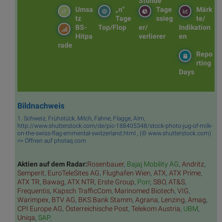
Stunde
Umsa
„n“
Tage
Märk
tz
Tage
ssieg
te/
BS-
Top/Flop
er/
Indikation
Hitpa
verlierer
en
rade
Repo
rting
Days
Bildnachweis
1. Schweiz, Frühstück, Milch, Fahne, Flagge, Alm,
http://www.shutterstock.com/de/pic-188405348/stock-photo-jug-of-milk-
on-the-swiss-flag-emmental-switzerland.html , (© www.shutterstock.com)
>> Öffnen auf photaq.com
Aktien auf dem Radar:
Rosenbauer
,
Bajaj Mobility AG
,
Andritz
,
Semperit
,
EuroTeleSites AG
,
Flughafen Wien
,
ATX
,
ATX Prime
,
ATX TR
,
Bawag
,
ATX NTR
,
Erste Group
,
Porr
,
SBO
,
AT&S
,
Frequentis
,
Kapsch TrafficCom
,
Marinomed Biotech
,
VIG
,
Warimpex
,
BTV AG
,
BKS Bank Stamm
,
Agrana
,
Lenzing
,
Amag
,
CPI Europe AG
,
Österreichische Post
,
Telekom Austria
,
UBM
,
Uniqa
,
SAP
.