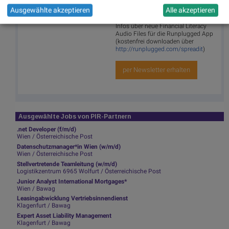
Ausgewählte akzeptieren
Alle akzeptieren
Runplugged
Infos über neue Financial Literacy
Audio Files für die Runplugged App
(kostenfrei downloaden über
http://runplugged.com/spreadit
)
per Newsletter erhalten
Ausgewählte Jobs von PIR-Partnern
.net Developer (f/m/d)
Wien / Österreichische Post
Datenschutzmanager*in Wien (w/m/d)
Wien / Österreichische Post
Stellvertretende Teamleitung (w/m/d)
Logistikzentrum 6965 Wolfurt / Österreichische Post
Junior Analyst International Mortgages*
Wien / Bawag
Leasingabwicklung Vertriebsinnendienst
Klagenfurt / Bawag
Expert Asset Liability Management
Klagenfurt / Bawag