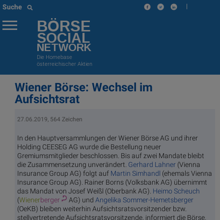
|
Suche
BÖRSE
SOCIAL
NETWORK
Die Homebase
österreichischer Aktien
Wiener Börse: Wechsel im
Aufsichtsrat
27.06.2019, 564 Zeichen
In den Hauptversammlungen der Wiener Börse AG und ihrer
Holding CEESEG AG wurde die Bestellung neuer
Gremiumsmitglieder beschlossen. Bis auf zwei Mandate bleibt
die Zusammensetzung unverändert.
Gerhard Lahner
(Vienna
Insurance Group AG) folgt auf
Martin Simhandl
(ehemals Vienna
Insurance Group AG). Rainer Borns (Volksbank AG) übernimmt
das Mandat von Josef Weißl (Oberbank AG).
Heimo Scheuch
(
Wiener
berger
AG) und
Angelika Sommer-Hemetsberger
(OeKB) bleiben weiterhin Aufsichtsratsvorsitzender bzw.
stellvertretende Aufsichtsratsvorsitzende, informiert die Börse.