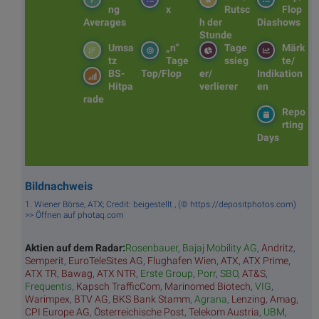
ng
x
Rutsc
Flop
Averages
h der
Diashows
Stunde
Umsa
„n“
Tage
Märk
tz
Tage
ssieg
te/
BS-
Top/Flop
er/
Indikation
Hitpa
verlierer
en
rade
Repo
rting
Days
Bildnachweis
1. Wiener Börse, ATX; Credit: beigestellt , (© https://depositphotos.com)
>> Öffnen auf photaq.com
Aktien auf dem Radar:
Rosenbauer
,
Bajaj Mobility AG
,
Andritz
,
Semperit
,
EuroTeleSites AG
,
Flughafen Wien
,
ATX
,
ATX Prime
,
ATX TR
,
Bawag
,
ATX NTR
,
Erste Group
,
Porr
,
SBO
,
AT&S
,
Frequentis
,
Kapsch TrafficCom
,
Marinomed Biotech
,
VIG
,
Warimpex
,
BTV AG
,
BKS Bank Stamm
,
Agrana
,
Lenzing
,
Amag
,
CPI Europe AG
,
Österreichische Post
,
Telekom Austria
,
UBM
,