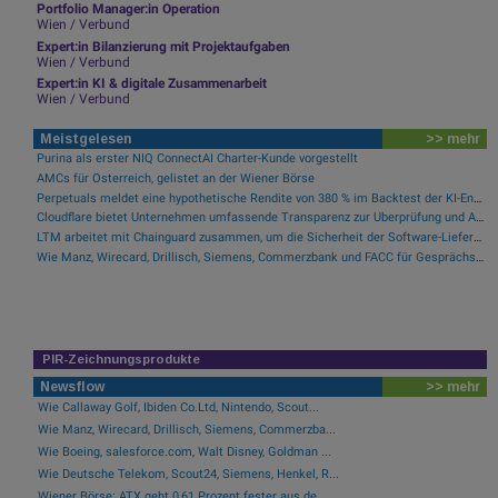
Portfolio Manager:in Operation
Wien / Verbund
Expert:in Bilanzierung mit Projektaufgaben
Wien / Verbund
Expert:in KI & digitale Zusammenarbeit
Wien / Verbund
Meistgelesen
>> mehr
Purina als erster NIQ ConnectAI Charter-Kunde vorgestellt
AMCs für Österreich, gelistet an der Wiener Börse
Perpetuals meldet eine hypothetische Rendite von 380 % im Backtest der KI-Engine, die die risikofreie Handelsplattform „UpsideOnly“ antreibt
Cloudflare bietet Unternehmen umfassende Transparenz zur Überprüfung und Analyse des KI-Einsatzes
LTM arbeitet mit Chainguard zusammen, um die Sicherheit der Software-Lieferkette durch BlueVerse™ RightLogic zu stärken
Wie Manz, Wirecard, Drillisch, Siemens, Commerzbank und FACC für Gesprächsstoff sorgten
PIR-Zeichnungsprodukte
Newsflow
>> mehr
Wie Callaway Golf, Ibiden Co.Ltd, Nintendo, Scout...
Wie Manz, Wirecard, Drillisch, Siemens, Commerzba...
Wie Boeing, salesforce.com, Walt Disney, Goldman ...
Wie Deutsche Telekom, Scout24, Siemens, Henkel, R...
Wiener Börse: ATX geht 0,61 Prozent fester aus de...