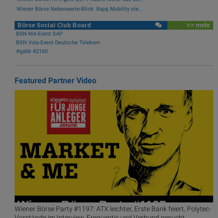
Wiener Börse Nebenwerte-Blick: Bajaj Mobility ste...
Börse Social Club Board
>> mehr
BSN MA-Event SAP
BSN Vola-Event Deutsche Telekom
#gabb #2160
Featured Partner Video
Wiener Börse Party #1197: ATX leichter, Erste Bank feiert, Polytec-
Vorstände im Interview, Frequentis und Verbund gesucht