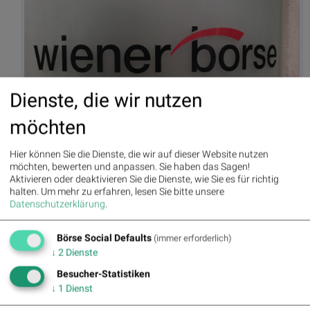
Dienste, die wir nutzen
möchten
Wiener Börse, ATX; Credit: beigestellt, (© https://depositphotos.com)
Hier können Sie die Dienste, die wir auf dieser Website nutzen
möchten, bewerten und anpassen. Sie haben das Sagen!
Aktivieren oder deaktivieren Sie die Dienste, wie Sie es für richtig
halten.
Um mehr zu erfahren, lesen Sie bitte unsere
Autor
Useletter
Datenschutzerklärung
.
Christine
Die Useletter "Morning Xpresso" und
Petzwinkler
"Evening Xtrakt" heben sich deutlich
von den gängigen Newslettern ab.
Börse Social Defaults
(immer erforderlich)
Beispiele ansehen bzw. kostenfrei
↓
2
Dienste
anmelden. Wichtige Börse-Infos
Börse Social Network/Magazine
garantiert.
Besucher-Statistiken
↓
1
Dienst
Newsletter abonnieren