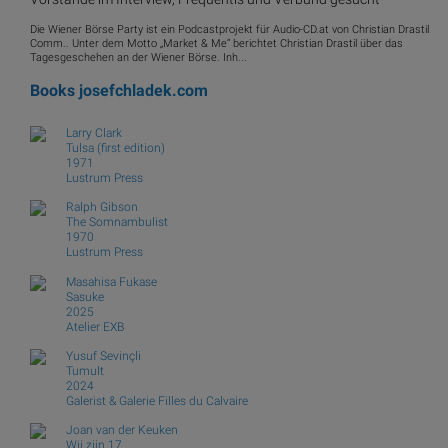
Die Wiener Börse Party ist ein Podcastprojekt für Audio-CD.at von Christian Drastil
Comm.. Unter dem Motto „Market & Me“ berichtet Christian Drastil über das
Tagesgeschehen an der Wiener Börse. Inh...
Books
josefchladek.com
Larry Clark
Tulsa (first edition)
1971
Lustrum Press
Ralph Gibson
The Somnambulist
1970
Lustrum Press
Masahisa Fukase
Sasuke
2025
Atelier EXB
Yusuf Sevinçli
Tumult
2024
Galerist & Galerie Filles du Calvaire
Joan van der Keuken
Wij zijn 17