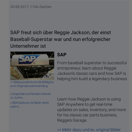
20.08.2017, 1166 Zeichen
SAP freut sich über Reggie Jackson, der einst
Baseball-Superstar war und nun erfolgreicher
Unternehmer ist
SAP
From baseball superstar to successful
entrepreneur, learn about Reggie
Jackson's classic cars and how SAP is
helping him build a legendary business
>> Bildauswahl durch die BSNgine,
zum Originalzusammenhang
»
Snapchat und Rocket Internet
vs. GoPro...
Learn how Reggie Jackson is using
»
BSN Spitouts: Air Berlin dreht
SAP Anywhere to get real-time
nach 6...
updates on sales, inventory, and more
for his classic car parts business,
Reggie's Garage.
>> Mehr dazu und ev. original Bilder