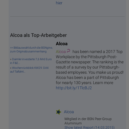
hier
Alcoa als Top-Arbeitgeber
Alcoa
>> Bildauswahl durch die BSNgine,
Al
coa
has been named a 2017 Top
zum Originalzusammenhang
Workplace by the Pittsburgh Post-
»
Daimler investierte 7,6 Mrd Euro
Gazette newspaper. The ranking is the
in F&E...
result of a survey by our Pittsburgh-
»
Wochenrückblick KW29: DAX
based employees. You make us proud!
auf Talfahrt...
Alcoa has been a part of Pittsburgh
for nearly 130 years. Learn more
http://bit.ly/1TlcBJ2
Alcoa
Mitglied in der BSN Peer-Group
Aluminium
Show latest Report (14.03.2015)