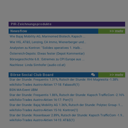
PIR-Zeichnungsprodukte
Newsflow
>> mehr
Wie Bajaj Mobility AG, Marinomed Biotech, Kapsch ...
Wie VIG, AT&S, Lenzing, CA Immo, Wienerberger und...
Analysten zu Kontron: "Solides operatives 1. Halb...
Österreich-Depots: Etwas fester (Depot Kommentar)
Börsegeschichte 6.8.: Extremes zu CPI Europe aus ...
Nachlese: Linda Simhofer (audio cd.at)
Börse Social Club Board
>> mehr
Star der Stunde: Frequentis 1.31%, Rutsch der Stunde: RHI Magnesita -1.38%
wikifolio-Trades Austro-Aktien 17-18: Fabasoft(1)
BSN MA-Event UBM
Star der Stunde: Frequentis 1.86%, Rutsch der Stunde: Kapsch TrafficCom -2.16%
wikifolio-Trades Austro-Aktien 16-17: Porr(1)
Star der Stunde: Bajaj Mobility AG 1.36%, Rutsch der Stunde: Polytec Group -1.81%
wikifolio-Trades Austro-Aktien 15-16: Kontron(1)
Star der Stunde: Rosenbauer 2.89%, Rutsch der Stunde: Kapsch TrafficCom -1.92%
wikifolio-Trades Austro-Aktien 14-15: AT&S(1)