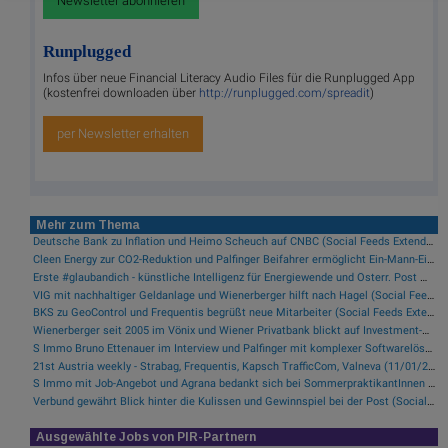
Newsletter abonnieren
Runplugged
Infos über neue Financial Literacy Audio Files für die Runplugged App
(kostenfrei downloaden über
http://runplugged.com/spreadit
)
per Newsletter erhalten
Mehr zum Thema
Deutsche Bank zu Inflation und Heimo Scheuch auf CNBC (Social Feeds Extended)
Cleen Energy zur CO2-Reduktion und Palfinger Beifahrer ermöglicht Ein-Mann-Einsätze (Social Feeds Extended)
Erste #glaubandich - künstliche Intelligenz für Energiewende und Österr. Post mit Diplomatischen Beziehungen China - Österreich (Social Feeds Extended)
VIG mit nachhaltiger Geldanlage und Wienerberger hilft nach Hagel (Social Feeds Extended)
BKS zu GeoControl und Frequentis begrüßt neue Mitarbeiter (Social Feeds Extended)
Wienerberger seit 2005 im Vönix und Wiener Privatbank blickt auf Investment-Breakfast zurück (Social Feeds Extended)
S Immo Bruno Ettenauer im Interview und Palfinger mit komplexer Softwarelösung (Social Feeds Extended)
21st Austria weekly - Strabag, Frequentis, Kapsch TrafficCom, Valneva (11/01/2021)
S Immo mit Job-Angebot und Agrana bedankt sich bei SommerpraktikantInnen (Social Feeds Extended)
Verbund gewährt Blick hinter die Kulissen und Gewinnspiel bei der Post (Social Feeds Extended)
Ausgewählte Jobs von PIR-Partnern