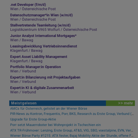
.net Developer (f/m/d)
Wien / Österreichische Post
Datenschutzmanager*in Wien (w/m/d)
Wien / Österreichische Post
Stellvertretende Teamleitung (w/m/d)
Logistikzentrum 6965 Wolfurt / Österreichische Post
Junior Analyst International Mortgages*
Wien / Bawag
Leasingabwicklung Vertriebsinnendienst
Klagenfurt / Bawag
Expert Asset Liability Management
Klagenfurt / Bawag
Portfolio Manager:in Operation
Wien / Verbund
Expert:in Bilanzierung mit Projektaufgaben
Wien / Verbund
Expert:in KI & digitale Zusammenarbeit
Wien / Verbund
Meistgelesen
>> mehr
AMCs für Österreich, gelistet an der Wiener Börse
PIR-News zu Kontron, Frequentis, Porr, BKS, Research zu Erste Group, Verbund (Christine Petzwinkler)
Upgrade für Erste Group-Aktie
Porr setzt Mauerroboter bei Wohnprojekt in Tschechien ein
ATX TR-Frühmover: Lenzing, Erste Group, AT&S, VIG, SBO, voestalpine, EVN, Verbund, Andritz und Strabag
Wiener Börse Party #1215: ATX fester, Bajaj Mobility Aktie der Stunde, offene Fragen bei Fitgroup