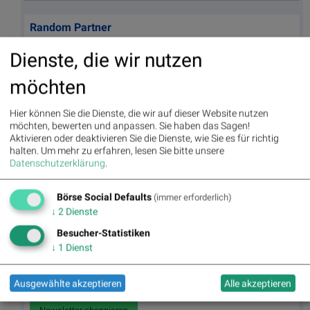
Random Partner
Dienste, die wir nutzen
AT&S
Austria Technologie & Systemtechnik AG (AT&S) ist
möchten
europäischer Marktführer und weltweit einer der
führenden Hersteller von Leiterplatten und IC-
Substraten. Mit 9.526 Mitarbeitern entwickelt und
Hier können Sie die Dienste, die wir auf dieser Website nutzen
produziert AT&S an sechs Produktionsstandorten in
möchten, bewerten und anpassen. Sie haben das Sagen!
Österreich, Indien, China und Korea und ist mit einem
Aktivieren oder deaktivieren Sie die Dienste, wie Sie es für richtig
Vertriebsnetzwerk in Europa, Asien und Nordamerika
halten.
Um mehr zu erfahren, lesen Sie bitte unsere
präsent. (Stand 06/17)
Datenschutzerklärung
.
>> Besuchen Sie 55 weitere Partner auf
boerse-
social.com/partner
Börse Social Defaults
(immer erforderlich)
↓
2
Dienste
Besucher-Statistiken
Useletter
↓
1
Dienst
Die Useletter "Morning Xpresso" und "Evening Xtrakt" heben sich
deutlich von den gängigen Newslettern ab. Beispiele ansehen bzw.
kostenfrei anmelden. Wichtige Börse-Infos garantiert.
Ausgewählte akzeptieren
Alle akzeptieren