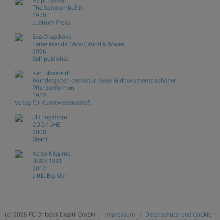
Ralph Gibson
The Somnambulist
1970
Lustrum Press
Eva Chupikova
Faroe Islands ; Wool, Wind & Waves
2026
Self published
Karl Blossfeldt
Wundergarten der Natur. Neue Bilddokumente schöner
Pflanzenformen
1932
Verlag für Kunstwissenschaft
JH Engström
CDG / JHE
2008
Steidl
Keizo Kitajima
USSR 1991
2012
Little Big Man
(c) 2026 FC Chladek Drastil GmbH |
Impressum
|
Datenschutz- und Cookie-