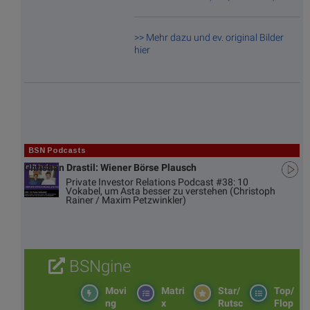
>> Mehr dazu und ev. original Bilder
hier
BSN Podcasts
Christian Drastil: Wiener Börse Plausch
Private Investor Relations Podcast #38: 10
Vokabel, um Asta besser zu verstehen (Christoph
Rainer / Maxim Petzwinkler)
BSNgine
Movi
Matri
Star/
Top/
ng
x
Rutsc
Flop