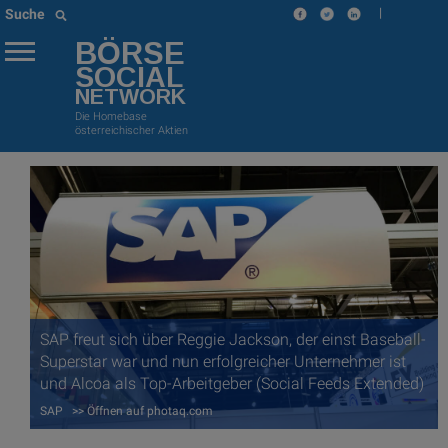
|
Suche
BÖRSE
SOCIAL
NETWORK
Die Homebase
österreichischer Aktien
SAP freut sich über Reggie Jackson, der einst Baseball-
Superstar war und nun erfolgreicher Unternehmer ist
und Alcoa als Top-Arbeitgeber (Social Feeds Extended)
SAP >> Öffnen auf photaq.com