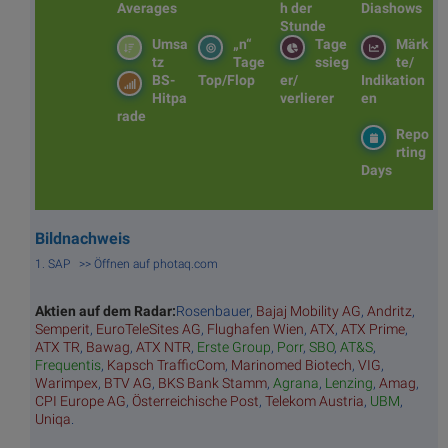
Averages
h der
Diashows
Stunde
Umsa
„n“
Tage
Märk
tz
Tage
ssieg
te/
BS-
Top/Flop
er/
Indikation
Hitpa
verlierer
en
rade
Repo
rting
Days
Bildnachweis
1. SAP >> Öffnen auf photaq.com
Aktien auf dem Radar:
Rosenbauer
,
Bajaj Mobility AG
,
Andritz
,
Semperit
,
EuroTeleSites AG
,
Flughafen Wien
,
ATX
,
ATX Prime
,
ATX TR
,
Bawag
,
ATX NTR
,
Erste Group
,
Porr
,
SBO
,
AT&S
,
Frequentis
,
Kapsch TrafficCom
,
Marinomed Biotech
,
VIG
,
Warimpex
,
BTV AG
,
BKS Bank Stamm
,
Agrana
,
Lenzing
,
Amag
,
CPI Europe AG
,
Österreichische Post
,
Telekom Austria
,
UBM
,
Uniqa
.