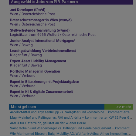
Ausgewählte Jobs von PIR-Partnern
.net Developer (f/m/d)
Wien / Österreichische Post
Datenschutzmanager*in Wien (w/m/d)
Wien / Österreichische Post
Stellvertretende Teamleitung (w/m/d)
Logistikzentrum 6965 Wolfurt / Österreichische Post
Junior Analyst International Mortgages*
Wien / Bawag
Leasingabwicklung Vertriebsinnendienst
Klagenfurt / Bawag
Expert Asset Liability Management
Klagenfurt / Bawag
Portfolio Manager:in Operation
Wien / Verbund
Expert:in Bilanzierung mit Projektaufgaben
Wien / Verbund
Expert:in KI & digitale Zusammenarbeit
Wien / Verbund
Meistgelesen
>> mehr
ArcelorMittal und ThyssenKrupp vs. Salzgitter und voestalpine – kommentierter KW 32 Peer Group Watch Stahl
Mayr-Melnhof und Palfinger vs. RHI und Andritz – kommentierter KW 32 Peer Group Watch Zykliker Österreich
AMCs für Österreich, gelistet an der Wiener Börse
Saint Gobain und Wienerberger vs. Bilfinger und HeidelbergCement – kommentierter KW 32 Peer Group Watch Bau & Baustoffe
Wie Marinomed Biotech, Bajaj Mobility AG, Wolftank-Adisa, Athos Immobilien, Rosenbauer und Telekom Austria für Gesprächsstoff in Österreich sorgten