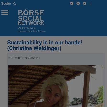
|
Suche
BÖRSE
SOCIAL
NETWORK
Die Homebase
österreichischer Aktien
Sustainability is in our hands!
(Christina Weidinger)
27.07.2013, 762 Zeichen