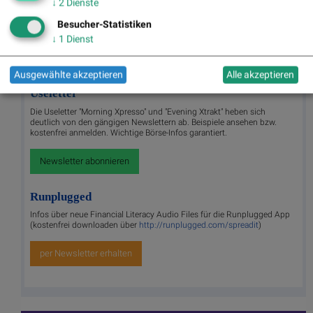
↓
2
Dienste
weist eine attraktive Dividendenpolitik auf.
Besucher-Statistiken
>> Besuchen Sie 55 weitere Partner auf
boerse-
↓
1
Dienst
social.com/partner
Ausgewählte akzeptieren
Alle akzeptieren
Useletter
Die Useletter "Morning Xpresso" und "Evening Xtrakt" heben sich
deutlich von den gängigen Newslettern ab. Beispiele ansehen bzw.
kostenfrei anmelden. Wichtige Börse-Infos garantiert.
Newsletter abonnieren
Runplugged
Infos über neue Financial Literacy Audio Files für die Runplugged App
(kostenfrei downloaden über
http://runplugged.com/spreadit
)
per Newsletter erhalten