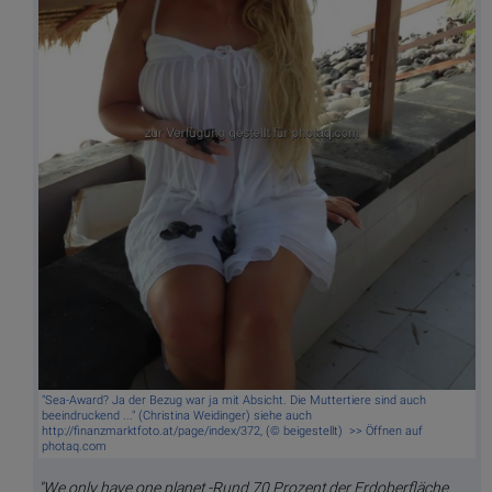
"Sea-Award? Ja der Bezug war ja mit Absicht. Die Muttertiere sind auch
beeindruckend ..." (Christina Weidinger) siehe auch
http://finanzmarktfoto.at/page/index/372, (© beigestellt) >> Öffnen auf
photaq.com
"We only have one planet -Rund 70 Prozent der Erdoberfläche