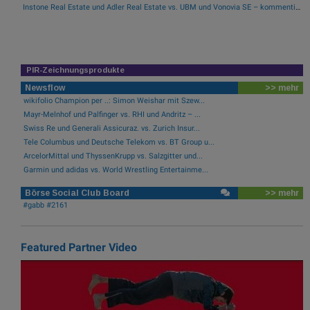
Instone Real Estate und Adler Real Estate vs. UBM und Vonovia SE – kommentierter KW 17 Peer Group Watch Immobilien
PIR-Zeichnungsprodukte
Newsflow
>> mehr
wikifolio Champion per ..: Simon Weishar mit Szew...
Mayr-Melnhof und Palfinger vs. RHI und Andritz – ...
Swiss Re und Generali Assicuraz. vs. Zurich Insur...
Tele Columbus und Deutsche Telekom vs. BT Group u...
ArcelorMittal und ThyssenKrupp vs. Salzgitter und...
Garmin und adidas vs. World Wrestling Entertainme...
Börse Social Club Board
>> mehr
#gabb #2161
Featured Partner Video