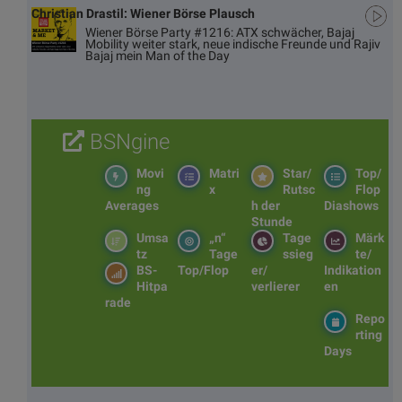
Christian Drastil: Wiener Börse Plausch
Wiener Börse Party #1216: ATX schwächer, Bajaj
Mobility weiter stark, neue indische Freunde und Rajiv
Bajaj mein Man of the Day
BSNgine
Movi
Matri
Star/
Top/
ng
x
Rutsc
Flop
Averages
h der
Diashows
Stunde
Umsa
„n“
Tage
Märk
tz
Tage
ssieg
te/
BS-
Top/Flop
er/
Indikation
Hitpa
verlierer
en
rade
Repo
rting
Days