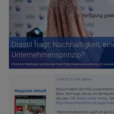
Drastil fragt: Nachhaltigkeit, ei
Unternehmensprinzip?
Christina Weidinger und die sea-Hand http://www.se-award.org, (© se-aw
12.04.2013, 2249 Zeichen
Warum selbst die Infos zusammentra
Magazine aktuell
Eben. Die Frage, wie es um die Nachha
des sea / GF
diabla media Verlag.
Bil
http://finanzmarktfoto.at/page/ind
"Wenn ich ehrlich bin, auch ich als G