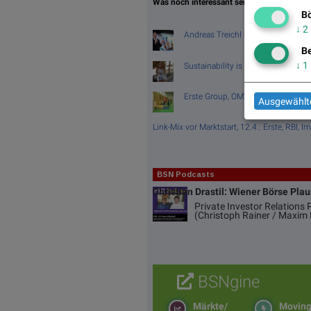
Was noch interessant sein dürfte:
Bö
↓
2
Andreas Treichl beim sea-Award
Be
↓
1
Sustainability is in our hands! (Ch
Erste Group, OMV und Immofinanz - d
Ausgewählte
Link-Mix vor Marktstart, 12.4.: Erste, RBI,
BSN Podcasts
Christian Drastil: Wiener Börse Pla
Private Investor Relations
(Christoph Rainer / Maxim 
BSNgine
Märkte/
Movin