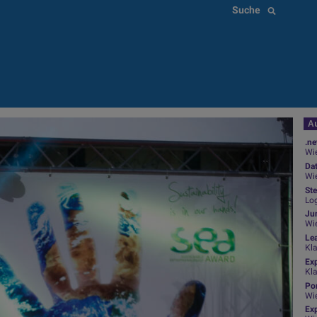
Suche
Au
.ne
Wie
Da
Wie
Ste
Log
Jun
Wi
Le
Kl
Ex
Kl
Por
Wi
Exp