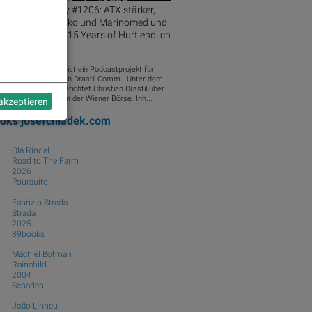
ner Börse Party #1206: ATX stärker,
annung bei Addiko und Marinomed und
 ÖVP sagt nach 15 Years of Hurt endlich
 Richtige
 Wiener Börse Party ist ein Podcastprojekt für
io-CD.at von Christian Drastil Comm.. Unter dem
to „Market & Me“ berichtet Christian Drastil über
 Tagesgeschehen an der Wiener Börse. Inh...
 akzeptieren
ooks
josefchladek.com
Ola Rindal
Road to The Farm
2026
Poursuite
Fabrizio Strada
Strada
2025
89books
Machiel Botman
Rainchild
2004
Schaden
João Linneu