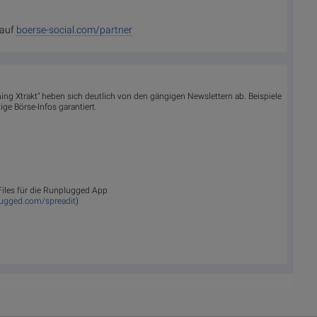
 auf
boerse-social.com/partner
ing Xtrakt" heben sich deutlich von den gängigen Newslettern ab. Beispiele
ge Börse-Infos garantiert.
 Files für die Runplugged App
lugged.com/spreadit
)