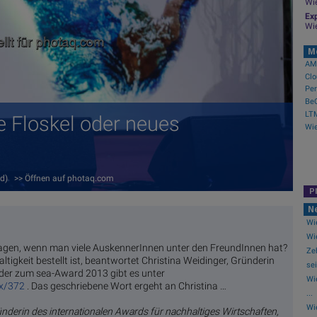
Wi
Exp
Wi
M
AMC
ne Floskel oder neues
ard) >> Öffnen auf photaq.com
P
N
Wie
Wie
gen, wenn man viele AuskennerInnen unter den FreundInnen hat?
Ze
ltigkeit bestellt ist, beantwortet Christina Weidinger, Gründerin
sei
der zum sea-Award 2013 gibt es unter
Wi
ex/372
. Das geschriebene Wort ergeht an Christina …
...
Wi
ründerin des internationalen Awards für nachhaltiges Wirtschaften,