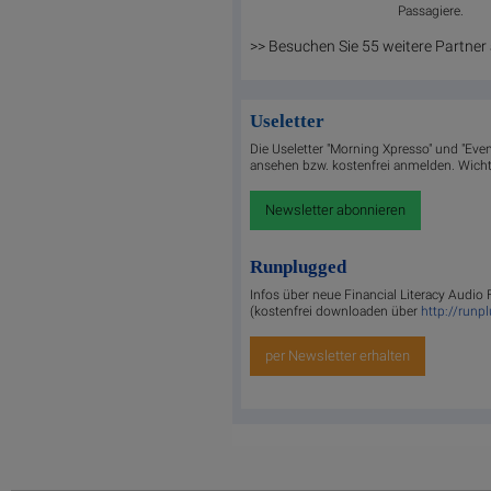
Passagiere.
>> Besuchen Sie 55 weitere Partner
Useletter
Die Useletter "Morning Xpresso" und "Even
ansehen bzw. kostenfrei anmelden. Wichti
Newsletter abonnieren
Runplugged
Infos über neue Financial Literacy Audio
(kostenfrei downloaden über
http://runp
per Newsletter erhalten