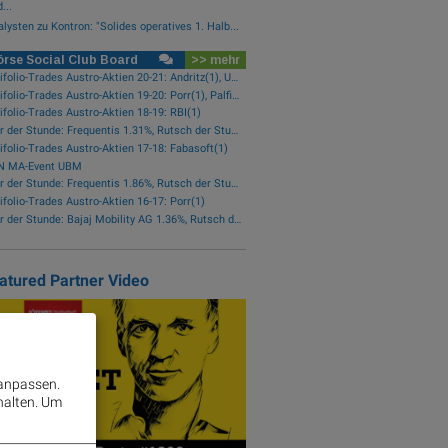
...
lysten zu Kontron: "Solides operatives 1. Halb...
rse Social Club Board
>> mehr
wikifolio-Trades Austro-Aktien 20-21: Andritz(1), Uniqa(1), OMV(1)
wikifolio-Trades Austro-Aktien 19-20: Porr(1), Palfinger(1)
ifolio-Trades Austro-Aktien 18-19: RBI(1)
Star der Stunde: Frequentis 1.31%, Rutsch der Stunde: RHI Magnesita -1.38%
ifolio-Trades Austro-Aktien 17-18: Fabasoft(1)
N MA-Event UBM
Star der Stunde: Frequentis 1.86%, Rutsch der Stunde: Kapsch TrafficCom -2.16%
ifolio-Trades Austro-Aktien 16-17: Porr(1)
Star der Stunde: Bajaj Mobility AG 1.36%, Rutsch der Stunde: Polytec Group -1.81%
atured Partner Video
 anpassen.
halten.
Um