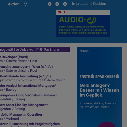
Impressum
|
Cookies
Aktien ▽
NEU
sgewählte Jobs von PIR-Partnern
t Developer (f/m/d)
n / Österreichische Post
tenschutzmanager*in Wien (w/m/d)
n / Österreichische Post
llvertretende Teamleitung (w/m/d)
istikzentrum 6965 Wolfurt / Österreichische Post
ior Analyst International Mortgages*
en / Bawag
asingabwicklung Vertriebsinnendienst
agenfurt / Bawag
pert Asset Liability Management
agenfurt / Bawag
tfolio Manager:in Operation
en / Verbund
ert:in Bilanzierung mit Projektaufgaben