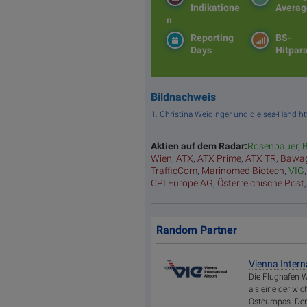
Indikatione
Averag
n
Reporting
BS-
Days
Hitpar
Bildnachweis
1. Christina Weidinger und die sea-Hand h
Aktien auf dem Radar:
Rosenbauer
,
B
Wien
,
ATX
,
ATX Prime
,
ATX TR
,
Bawa
TrafficCom
,
Marinomed Biotech
,
VIG
CPI Europe AG
,
Österreichische Post
Random Partner
Vienna Intern
Die Flughafen W
als eine der wi
Osteuropas. De