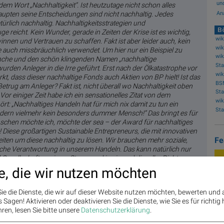
und
em Wort „Nachhaltigkeit“. Ist heutzutage nicht schon alles
Ana
upten seine Entscheidungen sind nicht nachhaltig. Jedes
ürlich nachhaltig. Nachhaltigkeitsstrategien und
Bö
e reicht. Kein Wunder, gerade in Zeiten der Krise ist es wichtig,
nen und Vertrauen zu schaffen. Fakt ist aber leider auch, kein
 auch missbräuchlich verwendet. Um hier nur ein Beispiel zu
wik
nche und den schön klingenden Namen „nachhaltige
urden Anleger in die Irre geführt. Erst nach der Ölkatastrophe vor
wik
t, dass dieser nachhaltige Fonds auch Aktien von BP hielt! Ist das
BS
trug am Anleger? Fakt ist, nicht überall wo Nachhaltigkeit oben
 Vor einiger Zeit habe ich ein sensationelles Zitat von dem
wik
t: „Nachhaltiges Handeln hat für mich nix damit zu tun ein
dern vielmehr kein besonders dummer Mensch!“ Das bringt es für
schen möchte ich, möchte der sea – der Award für nachhaltiges
 Diese großartigen Sustainable Entrepreneurs, die mit innovativen
Fe
iten um diese nachhaltig zu lösen. Wir brauchen mehr soziale,
che Verantwortung in unserem Handeln. Das kann natürlich nur
d Gesellschaft an einem Strang und in ein und dieselbe Richtung
e, die wir nutzen möchten
ie die Dienste, die wir auf dieser Website nutzen möchten, bewerten und
Sagen! Aktivieren oder deaktivieren Sie die Dienste, wie Sie es für richtig 
ren, lesen Sie bitte unsere
Datenschutzerklärung
.