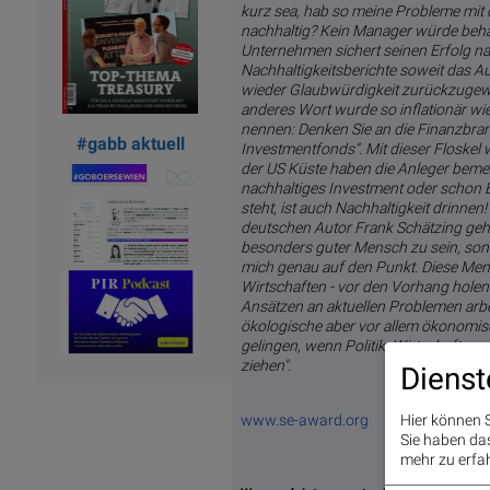
kurz sea, hab so meine Probleme mit d
nachhaltig? Kein Manager würde beha
Unternehmen sichert seinen Erfolg nat
Nachhaltigkeitsberichte soweit das Aug
wieder Glaubwürdigkeit zurückzugewin
anderes Wort wurde so inflationär wie
nennen: Denken Sie an die Finanzbra
#gabb aktuell
Investmentfonds“. Mit dieser Floskel w
der US Küste haben die Anleger bemerk
nachhaltiges Investment oder schon Be
steht, ist auch Nachhaltigkeit drinnen!
deutschen Autor Frank Schätzing gehör
besonders guter Mensch zu sein, son
mich genau auf den Punkt. Diese Men
Wirtschaften - vor den Vorhang holen!
Ansätzen an aktuellen Problemen arbe
ökologische aber vor allem ökonomis
gelingen, wenn Politik, Wirtschaft un
ziehen".
Dienst
www.se-award.org
Hier können S
Sie haben das 
mehr zu erfah