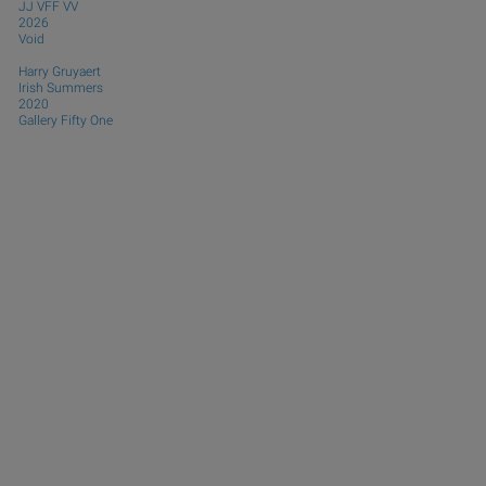
JJ VFF VV
2026
Void
Harry Gruyaert
Irish Summers
2020
Gallery Fifty One