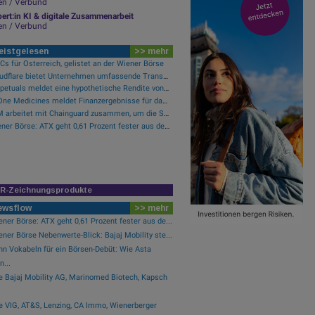
en / Verbund
ert:in KI & digitale Zusammenarbeit
en / Verbund
eistgelesen
>> mehr
s für Österreich, gelistet an der Wiener Börse
Cloudflare bietet Unternehmen umfassende Transparenz zur Überprüfung und Analyse des KI-Einsatzes
Perpetuals meldet eine hypothetische Rendite von 380 % im Backtest der KI-Engine, die die risikofreie Handelsplattform „UpsideOnly“ antreibt
BeOne Medicines meldet Finanzergebnisse für das zweite Quartal 2026 und informiert über aktuelle Geschäftsentwicklungen
LTM arbeitet mit Chainguard zusammen, um die Sicherheit der Software-Lieferkette durch BlueVerse™ RightLogic zu stärken
Wiener Börse: ATX geht 0,61 Prozent fester aus der Donnerstag-Sitzung
IR-Zeichnungsprodukte
ewsflow
>> mehr
ner Börse: ATX geht 0,61 Prozent fester aus de...
ner Börse Nebenwerte-Blick: Bajaj Mobility ste...
hn Vokabeln für ein Börsen-Debüt: Wie Asta
n...
e Bajaj Mobility AG, Marinomed Biotech, Kapsch
e VIG, AT&S, Lenzing, CA Immo, Wienerberger