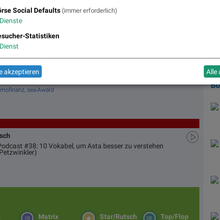
Wie
rse Social Defaults
(immer erforderlich)
Sp
Dienste
die
das
sucher-Statistiken
Dienst
ristina Weidinger)
Die
Aud
Mot
azu Volatilität, das passt ... (Christian Drastil)
das
 akzeptieren
Alle
B
 Immofinanz, sea-Award
usch
 Podcast #38: 10 Vokabel, um Asta besser zu verstehen
Petzwinkler)
g
Matrix
Star/Rutsch
Top/Flop