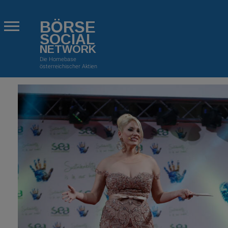
BÖRSE
SOCIAL
NETWORK
Die Homebase
österreichischer Aktien