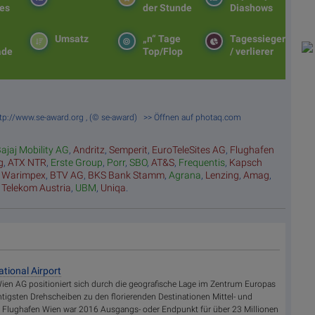
es
der Stunde
Diashows
Umsatz
„n“ Tage
Tagessieger
ade
Top/Flop
/ verlierer
ttp://www.se-award.org , (© se-award) >> Öffnen auf photaq.com
ajaj Mobility AG
,
Andritz
,
Semperit
,
EuroTeleSites AG
,
Flughafen
g
,
ATX NTR
,
Erste Group
,
Porr
,
SBO
,
AT&S
,
Frequentis
,
Kapsch
,
Warimpex
,
BTV AG
,
BKS Bank Stamm
,
Agrana
,
Lenzing
,
Amag
,
,
Telekom Austria
,
UBM
,
Uniqa
.
ational Airport
ien AG positioniert sich durch die geografische Lage im Zentrum Europas
chtigsten Drehscheiben zu den florierenden Destinationen Mittel- und
r Flughafen Wien war 2016 Ausgangs- oder Endpunkt für über 23 Millionen