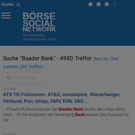
|
Suche
BÖRSE
SOCIAL
NETWORK
Die Homebase
österreichischer Aktien
Suche "Baader Bank" - 4980 Treffer
(Nur im Titel
suchen: 241 Treffer)
04.06.2026
ATX TR-Frühmover: AT&S, voestalpine, Wienerberger,
Verbund, Porr, Uniqa, OMV, EVN, SBO ...
... Private IR Die Analysten der
Baader
Bank
stufen die Uniqa-Aktie
nach ... IR Die Analysten der Berenberg
Bank
passen das Kursziel für
die ...
03.06.2026