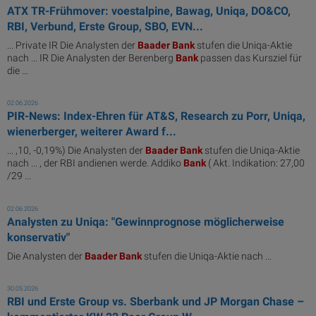
ATX TR-Frühmover: voestalpine, Bawag, Uniqa, DO&CO,
RBI, Verbund, Erste Group, SBO, EVN...
... Private IR Die Analysten der
Baader
Bank
stufen die Uniqa-Aktie
nach ... IR Die Analysten der Berenberg
Bank
passen das Kursziel für
die ...
02.06.2026
PIR-News: Index-Ehren für AT&S, Research zu Porr, Uniqa,
wienerberger, weiterer Award f...
... ,10, -0,19%) Die Analysten der
Baader
Bank
stufen die Uniqa-Aktie
nach ... , der RBI andienen werde. Addiko
Bank
( Akt. Indikation: 27,00
/29 ...
02.06.2026
Analysten zu Uniqa: "Gewinnprognose möglicherweise
konservativ"
Die Analysten der
Baader
Bank
stufen die Uniqa-Aktie nach ...
30.05.2026
RBI und Erste Group vs. Sberbank und JP Morgan Chase –