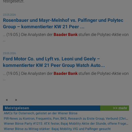
festgesetzt.
23.05.2026
Rosenbauer und Mayr-Melnhof vs. Palfinger und Polytec
Group – kommentierter KW 21 Peer ...
... (19.05.) Die Analysten der
Baader
Bank
stufen die Polytec-Aktie von
...
23.05.2026
Ford Motor Co. und Lyft vs. Leoni und Geely –
kommentierter KW 21 Peer Group Watch Auto...
... (19.05.) Die Analysten der
Baader
Bank
stufen die Polytec-Aktie von
...
«
»
Meistgelesen
>> mehr
AMCs für Österreich, gelistet an der Wiener Börse
PIR-News zu Kontron, Frequentis, Porr, BKS, Research zu Erste Group, Verbund (Christine Petzwinkler)
Wiener Börse Party #1215: ATX fester, Bajaj Mobility Aktie der Stunde, offene Fragen bei Fitgroup
Wiener Börse zu Mittag stärker: Bajaj Mobility, VIG und Palfinger gesucht