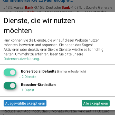
kommentierter KW 22 Peer Group W...
... 13%, Aareal
Bank
-0,15%, Deutsche
Bank
-1,08%, ... Societe Generale
0,69% , Aareal
Bank
0,3% , American Express 0,18 ... Analysten der
Baader
Bank
stufen die ...
Dienste, die wir nutzen
möchten
29.05.2026
PIR-News: Zahlen von Uniqa, CPI Europe, News zu Strabag,
BKS, Research zu Erste Group, ...
Hier können Sie die Dienste, die wir auf dieser Website nutzen
möchten, bewerten und anpassen. Sie haben das Sagen!
... Energien. Die Analysten der
Baader
Bank
stufen die Erste Group- ...
Aktivieren oder deaktivieren Sie die Dienste, wie Sie es für richtig
6,01%) Die Analysten der
Baader
Bank
bestätigen nach Bekanntgabe
halten.
Um mehr zu erfahren, lesen Sie bitte unsere
von Quartalszahlen ...
Datenschutzerklärung
.
29.05.2026
Asta - Analysten bleiben positiv gestimmt
Börse Social Defaults
(immer erforderlich)
↓
2
Dienste
Die Analysten der
Baader
Bank
bestätigen nach Bekanntgabe von
Quartalszahlen ...
Besucher-Statistiken
↓
1
Dienst
28.05.2026
Upgrade für Erste Group-Aktie
Ausgewählte akzeptieren
Alle akzeptieren
Die Analysten der
Baader
Bank
stufen die Erste Group-Aktie von
"Reduce" auf "Add" hoch, das 6-Monats-Kursziel wird auf 117,0 Euro