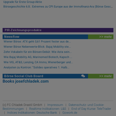
Upgrade für Erste Group-Aktie
Börsegeschichte 6.8.: Extremes zu CPI Europe aus der Immofinanz-Ära (Börse Geschichte) (BörseGeschichte)
PIR-Zeichnungsprodukte
Newsflow
>> mehr
Wiener Börse: ATX geht 0,61 Prozent fester aus de...
Wiener Börse Nebenwerte-Blick: Bajaj Mobility ste...
Zehn Vokabeln für ein Börsen-Debüt: Wie Asta sein...
Wie Bajaj Mobility AG, Marinomed Biotech, Kapsch ...
Wie VIG, AT&S, Lenzing, CA Immo, Wienerberger und...
Analysten zu Kontron: "Solides operatives 1. Halb...
Börse Social Club Board
>> mehr
Books
josefchladek.com
(c) FC Chladek Drastil GmbH |
Impressum
|
Datenschutz- und Cookie-
Bestimmungen
|
Realtime Indikationen: L&S
|
End of Day Kurse: TeleTrader
|
Indices Indikationen: Deutsche Bank
|
Gowork.de