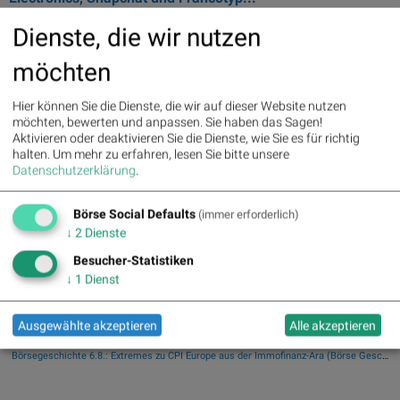
... AYI 359.39 17.64%
Baader
Bank
BWB 7.3 7.04% Samsung
Dienste, die wir nutzen
Electronics SSUN ...
möchten
06.06.2026
Uniqa und Swiss Re vs. VIG und Talanx – kommentierter
Hier können Sie die Dienste, die wir auf dieser Website nutzen
KW 23 Peer Group Watch Versicherer
möchten, bewerten und anpassen. Sie haben das Sagen!
Aktivieren oder deaktivieren Sie die Dienste, wie Sie es für richtig
... (02.06.) Die Analysten der
Baader
Bank
stufen die Uniqa-Aktie nach
halten.
Um mehr zu erfahren, lesen Sie bitte unsere
... .06.) Die Analysten der Berenberg
Bank
passen das Kursziel für die
Datenschutzerklärung
.
...
Börse Social Defaults
(immer erforderlich)
↓
2
Dienste
«
»
Besucher-Statistiken
Meistgelesen
>> mehr
AMCs für Österreich, gelistet an der Wiener Börse
↓
1
Dienst
PIR-News zu Kontron, Frequentis, Porr, BKS, Research zu Erste Group, Verbund (Christine Petzwinkler)
Wiener Börse Party #1215: ATX fester, Bajaj Mobility Aktie der Stunde, offene Fragen bei Fitgroup
Wiener Börse zu Mittag stärker: Bajaj Mobility, VIG und Palfinger gesucht
Ausgewählte akzeptieren
Alle akzeptieren
Upgrade für Erste Group-Aktie
Börsegeschichte 6.8.: Extremes zu CPI Europe aus der Immofinanz-Ära (Börse Geschichte) (BörseGeschichte)