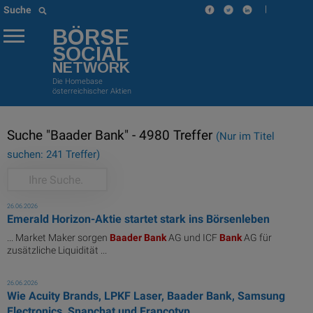
|
Suche
BÖRSE
SOCIAL
NETWORK
Die Homebase
österreichischer Aktien
Suche "Baader Bank" - 4980 Treffer
(Nur im Titel
suchen: 241 Treffer)
26.06.2026
Emerald Horizon-Aktie startet stark ins Börsenleben
... Market Maker sorgen
Baader
Bank
AG und ICF
Bank
AG für
zusätzliche Liquidität ...
26.06.2026
Wie Acuity Brands, LPKF Laser, Baader Bank, Samsung
Electronics, Snapchat und Francotyp...