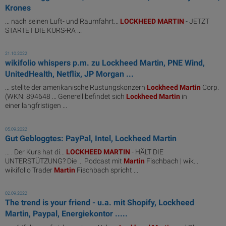
Krones
... nach seinen Luft- und Raumfahrt...
LOCKHEED
MARTIN
- JETZT
STARTET DIE KURS-RA ...
21.10.2022
wikifolio whispers p.m. zu Lockheed Martin, PNE Wind,
UnitedHealth, Netflix, JP Morgan ...
... stellte der amerikanische Rüstungskonzern
Lockheed
Martin
Corp.
(WKN: 894648 ... Generell befindet sich
Lockheed
Martin
in
einer langfristigen ...
05.09.2022
Gut Gebloggtes: PayPal, Intel, Lockheed Martin
... . Der Kurs hat di...
LOCKHEED
MARTIN
- HÄLT DIE
UNTERSTÜTZUNG? Die ... Podcast mit
Martin
Fischbach | wik...
wikifolio Trader
Martin
Fischbach spricht ...
02.09.2022
The trend is your friend - u.a. mit Shopify, Lockheed
Martin, Paypal, Energiekontor .....