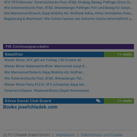
ATX TR-Frühmover: Österreichische Post, AT&S, Strabag, Bawag, Palfinger, Erste Group, voestalpine, CA Immo, Uniqa und DO&CO
Wie Österreichische Post, AT&S, Wienerberger, Palfinger, Porr und Bawag für Gesprächsstoff im ATX sorgten
Wie Marinomed Biotech, Bajaj Mobility AG, Wolftank-Adisa, Athos Immobilien, Rosenbauer und Telekom Austria für Gesprächsstoff in Österreich sorgten
Regulierung & Wachstum: Wie Online-Casinos wie Golisimo Casino wirtschaftlich skalieren
PIR-Zeichnungsprodukte
Newsflow
>> mehr
Wiener Börse: ATX gibt am Freitag 1,36 Prozent ab
Wiener Börse Nebenwerte-Blick: Marinomed steigt 8...
Wie Marinomed Biotech, Bajaj Mobility AG, Wolftan...
Wie Österreichische Post, AT&S, Wienerberger, Pal...
Wiener Börse Party #1216: ATX schwächer, Bajaj Mo...
Österreich-Depots: Weekend-Bilanz (Depot Kommentar)
Börse Social Club Board
>> mehr
Books
josefchladek.com
(c) FC Chladek Drastil GmbH |
Impressum
|
Datenschutz- und Cookie-