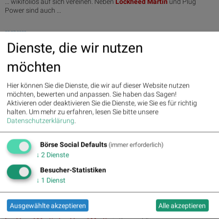
... wikifolios auf sich vereinen. Neben
Lockheed
Martin
und Plug
Power sind auch ...
22.07.2022
Euro-Offenbarung - u.a. mit Lockheed Martin, Pfizer,
Dienste, die wir nutzen
Coinbase, Netflix ... (Andreas Kern)
möchten
... Dobetsberger derzeit auf die Rüstungskonzerne
Lockheed
Martin
und Northrop Grumman. Dahinter steckt ...
Hier können Sie die Dienste, die wir auf dieser Website nutzen
möchten, bewerten und anpassen. Sie haben das Sagen!
15.07.2022
Aktivieren oder deaktivieren Sie die Dienste, wie Sie es für richtig
wikifolio whispers p.m. zu Aurubis, Fielmann, Tesla,
halten.
Um mehr zu erfahren, lesen Sie bitte unsere
Alphabet-A, McDonalds, Amazon, VIS...
Datenschutzerklärung
.
... launch/aktie/visa_cl_a_-0001
Lockheed
Martin
0.48%
GoetzPortfolios (ARMAMENT ... these standout companies:
Börse Social Defaults
(immer erforderlich)
Lockheed
Martin
Lockheed
Martin
is the world's ...
↓
2
Dienste
Besucher-Statistiken
15.07.2022
wikifolio whispers a.m. McDonalds, Amazon, VISA,
↓
1
Dienst
Lockheed Martin, Coca-Cola, Pfizer, Jo...
... launch/aktie/visa_cl_a_-0001
Lockheed
Martin
0.16%
Ausgewählte akzeptieren
Alle akzeptieren
GoetzPortfolios (ARMAMENT ... these standout companies: