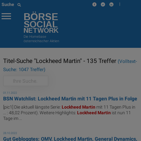
|
Suche
BÖRSE
SOCIAL
NETWORK
Die Homebase
österreichischer Aktien
Titel-Suche "Lockheed Martin" - 135 Treffer
(Volltext-
Suche: 1047 Treffer)
01.11.2022
BSN Watchlist: Lockheed Martin mit 11 Tagen Plus in Folge
[pic1] Die aktuell längste Serie:
Lockheed
Martin
mit 11 Tagen Plus in
... : 48,02 Prozent). Weitere Highlights:
Lockheed
Martin
ist nun 11
Tage im ...
28.10.2022
Gut Gebloggtes: OMV, Lockheed Martin, General Dynamics,