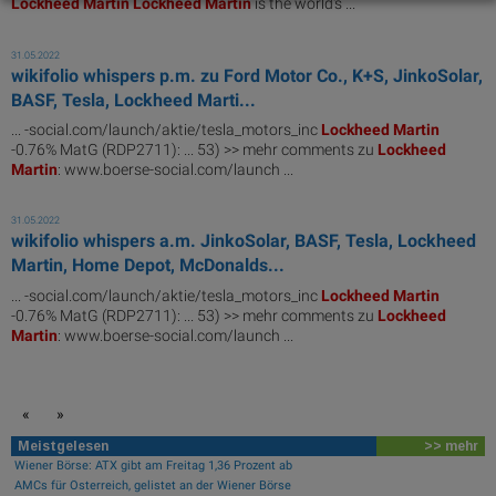
Lockheed
Martin
Lockheed
Martin
is the world's ...
31.05.2022
wikifolio whispers p.m. zu Ford Motor Co., K+S, JinkoSolar,
BASF, Tesla, Lockheed Marti...
... -social.com/launch/aktie/tesla_motors_inc
Lockheed
Martin
-0.76% MatG (RDP2711): ... 53) >> mehr comments zu
Lockheed
Martin
: www.boerse-social.com/launch ...
31.05.2022
wikifolio whispers a.m. JinkoSolar, BASF, Tesla, Lockheed
Martin, Home Depot, McDonalds...
... -social.com/launch/aktie/tesla_motors_inc
Lockheed
Martin
-0.76% MatG (RDP2711): ... 53) >> mehr comments zu
Lockheed
Martin
: www.boerse-social.com/launch ...
«
»
Meistgelesen
>> mehr
Wiener Börse: ATX gibt am Freitag 1,36 Prozent ab
AMCs für Österreich, gelistet an der Wiener Börse