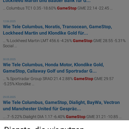
Lockheed Martin und Baader Bank für G...
... Columbus TC1 0.35 -18.60%
GameStop
GME 22.14 -22.45 ...
12.06.2025
Wie Tele Columbus, Noratis, Transocean, GameStop,
Lockheed Martin und Klondike Gold für...
... % Lockheed Martin LMT 456.6 -4.26%
GameStop
GME 28.55 -5.31%
Social ...
30.05.2025
Wie Tele Columbus, Honda Motor, Klondike Gold,
GameStop, Callaway Golf und Sportradar G...
... % Sportradar Group SRAD 21.4 2.88%
GameStop
GME 29.57
-5.25% Klondike ...
29.05.2025
Wie Tele Columbus, GameStop, Dialight, BayWa, Vectron
und Manchester United für Gespräc...
... .7 -5.22% Dialight DIA 1.17 -6.40%
GameStop
GME 31.21 -10.85 ...