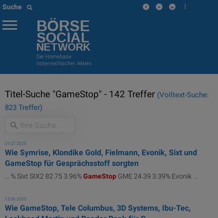
|
Suche
BÖRSE
SOCIAL
NETWORK
Die Homebase
österreichischer Aktien
Titel-Suche "GameStop" - 142 Treffer
(Volltext-Suche:
823 Treffer)
01.07.2025
Wie Symrise, Klondike Gold, Fielmann, Evonik, Sixt und
GameStop für Gesprächsstoff sorgten
... % Sixt SIX2 82.75 3.96%
GameStop
GME 24.39 3.39% Evonik ...
13.06.2025
Wie GameStop, Tele Columbus, 3D Systems, Ibu-Tec,