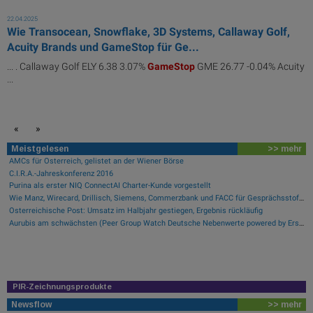
22.04.2025
Wie Transocean, Snowflake, 3D Systems, Callaway Golf,
Acuity Brands und GameStop für Ge...
... . Callaway Golf ELY 6.38 3.07%
GameStop
GME 26.77 -0.04% Acuity
...
«
»
Meistgelesen
>> mehr
AMCs für Österreich, gelistet an der Wiener Börse
C.I.R.A.-Jahreskonferenz 2016
Purina als erster NIQ ConnectAI Charter-Kunde vorgestellt
Wie Manz, Wirecard, Drillisch, Siemens, Commerzbank und FACC für Gesprächsstoff sorgten
Österreichische Post: Umsatz im Halbjahr gestiegen, Ergebnis rückläufig
Aurubis am schwächsten (Peer Group Watch Deutsche Nebenwerte powered by Erste Group)
PIR-Zeichnungsprodukte
Newsflow
>> mehr