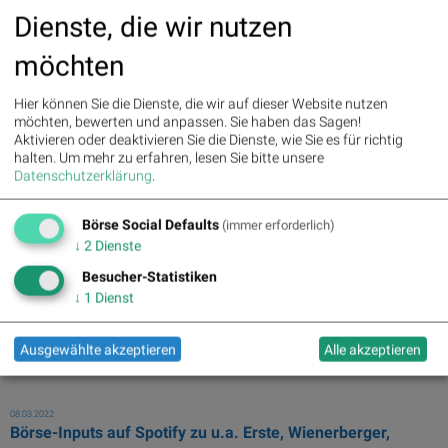
25.03.2022
Dienste, die wir nutzen
BSN Watchlist: GameStop macht 82 Prozent in 8 Tagen
[pic1] Die aktuell längste Serie:
GameStop
mit 8 Tagen Plus in Folge (
möchten
... : -22,71 Prozent). Weitere Highlights:
GameStop
ist nun 8 Tage im
Plus ...
Hier können Sie die Dienste, die wir auf dieser Website nutzen
möchten, bewerten und anpassen. Sie haben das Sagen!
24.03.2022
Aktivieren oder deaktivieren Sie die Dienste, wie Sie es für richtig
BSN Watchlist: GameStop jetzt mit 7 Tagen in Folge
halten.
Um mehr zu erfahren, lesen Sie bitte unsere
Datenschutzerklärung
.
... Die aktuell längste Serie:
GameStop
mit 7 Tagen Plus ... Laser
(830%),
GameStop
(796%) und Francotyp ... Prozent). Weitere
Highlights:
GameStop
ist nun 7 Tage ...
Börse Social Defaults
(immer erforderlich)
↓
2
Dienste
23.03.2022
Besucher-Statistiken
BSN Watchlist: GameStop gönnt den Aktionären starkes
↓
1
Dienst
Comeback
... .94%). Tagesgewinner war am Dienstag
GameStop
mit 30,72% auf
Ausgewählte akzeptieren
Alle akzeptieren
123 ... 2022er-Tagesschnitt gab es bei
GameStop
(485%), SolarWorld
(297%) und Generali ...
08.03.2022
Börse-Inputs auf Spotify zu u.a. Erste, Wienerberger,