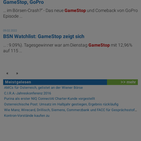
GameStop, GoPro
... im Börsen-Crash?” - Das neue
GameStop
und Comeback von GoPro
Episode ...
09.02.2022
BSN Watchlist: GameStop zeigt sich
... : 9.09%). Tagesgewinner war am Dienstag
GameStop
mit 12,96%
auf 115 ...
«
»
Meistgelesen
>> mehr
AMCs für Österreich, gelistet an der Wiener Börse
C.I.R.A.-Jahreskonferenz 2016
Purina als erster NIQ ConnectAI Charter-Kunde vorgestellt
Österreichische Post: Umsatz im Halbjahr gestiegen, Ergebnis rückläufig
Wie Manz, Wirecard, Drillisch, Siemens, Commerzbank und FACC für Gesprächsstoff sorgten
Kontron-Vorstände kaufen zu