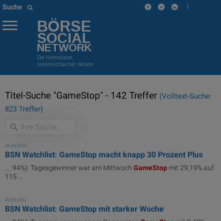
|
Suche
BÖRSE
SOCIAL
NETWORK
Die Homebase
österreichischer Aktien
Titel-Suche "GameStop" - 142 Treffer
(Volltext-Suche:
823 Treffer)
26.05.2022
BSN Watchlist: GameStop macht knapp 30 Prozent Plus
... .94%). Tagesgewinner war am Mittwoch
GameStop
mit 29,19% auf
115 ...
20.05.2022
BSN Watchlist: GameStop mit starker Woche