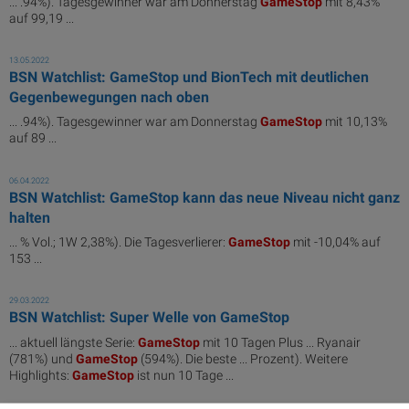
... .94%). Tagesgewinner war am Donnerstag
GameStop
mit 8,43%
auf 99,19 ...
13.05.2022
BSN Watchlist: GameStop und BionTech mit deutlichen
Gegenbewegungen nach oben
... .94%). Tagesgewinner war am Donnerstag
GameStop
mit 10,13%
auf 89 ...
06.04.2022
BSN Watchlist: GameStop kann das neue Niveau nicht ganz
halten
... % Vol.; 1W 2,38%). Die Tagesverlierer:
GameStop
mit -10,04% auf
153 ...
29.03.2022
BSN Watchlist: Super Welle von GameStop
... aktuell längste Serie:
GameStop
mit 10 Tagen Plus ... Ryanair
(781%) und
GameStop
(594%). Die beste ... Prozent). Weitere
Highlights:
GameStop
ist nun 10 Tage ...