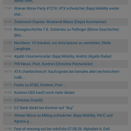
Athos Imm...
Wiener Börse Party #1216: ATX schwächer, Bajaj Mobility weiter
17:41
star...
Österreich-Depots: Weekend-Bilanz (Depot Kommentar)
15:40
Börsegeschichte 7.8.: Extremes zu Palfinger (Börse Geschichte)
15:20
(Bör...
Nachlese: 10 Vokabel, um Asta besser zu verstehen; Stella
15:00
Langthale...
#gabb Volumensradar: Bajaj Mobility, Andritz (#gabb Radar)
14:40
PIR-News: Post, Kontron (Christine Petzwinkler)
14:20
ATX charttechnisch: Kaufsignale bei beinahe allen technischem
14:15
Indik...
Fazits zu AT&S, Kontron, Post ...
14:12
Kontron-CEO kauft noch mehr Aktien
14:00
(Christian Drastil)
14:00
DZ Bank bleibt bei Kontron auf "Buy"
13:58
Wiener Börse zu Mittag schwächer: Bajaj Mobility, FACC und
11:33
Agrana g...
Fear of missing out bei wikifolio 07.08.26: Alphabet-A, Dell
11:05