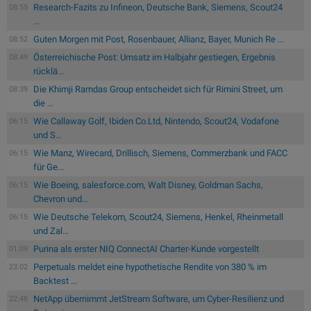
Research-Fazits zu Infineon, Deutsche Bank, Siemens, Scout24
08:55
...
Guten Morgen mit Post, Rosenbauer, Allianz, Bayer, Munich Re ...
08:52
Österreichische Post: Umsatz im Halbjahr gestiegen, Ergebnis
08:49
rücklä...
Die Khimji Ramdas Group entscheidet sich für Rimini Street, um
08:39
die ...
Wie Callaway Golf, Ibiden Co.Ltd, Nintendo, Scout24, Vodafone
06:15
und S...
Wie Manz, Wirecard, Drillisch, Siemens, Commerzbank und FACC
06:15
für Ge...
Wie Boeing, salesforce.com, Walt Disney, Goldman Sachs,
06:15
Chevron und...
Wie Deutsche Telekom, Scout24, Siemens, Henkel, Rheinmetall
06:15
und Zal...
Purina als erster NIQ ConnectAI Charter-Kunde vorgestellt
01:09
Perpetuals meldet eine hypothetische Rendite von 380 % im
23:02
Backtest ...
NetApp übernimmt JetStream Software, um Cyber-Resilienz und
22:48