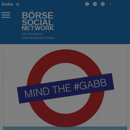
|
Suche
BÖRSE
SOCIAL
NETWORK
Die Homebase
österreichischer Aktien