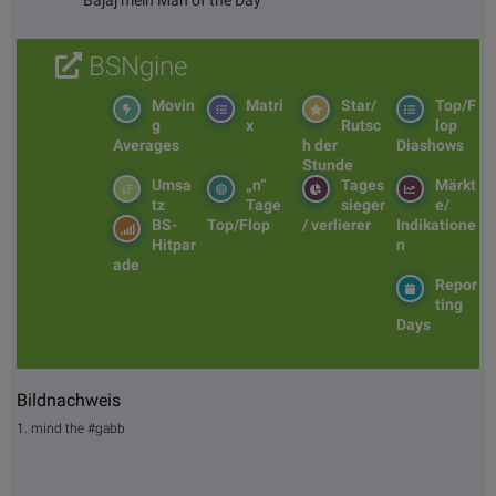
BSNgine
Movin
Matri
Star/
Top/F
g
x
Rutsc
lop
Averages
h der
Diashows
Stunde
Umsa
„n“
Tages
Märkt
tz
Tage
sieger
e/
BS-
Top/Flop
/ verlierer
Indikatione
Hitpar
n
ade
Repor
ting
Days
Bildnachweis
1. mind the #gabb