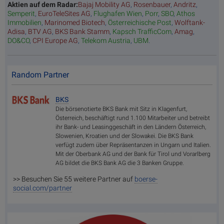
Aktien auf dem Radar:
Bajaj Mobility AG
,
Rosenbauer
,
Andritz
,
Semperit
,
EuroTeleSites AG
,
Flughafen Wien
,
Porr
,
SBO
,
Athos
Immobilien
,
Marinomed Biotech
,
Österreichische Post
,
Wolftank-
Adisa
,
BTV AG
,
BKS Bank Stamm
,
Kapsch TrafficCom
,
Amag
,
DO&CO
,
CPI Europe AG
,
Telekom Austria
,
UBM
.
Random Partner
BKS
Die börsenotierte BKS Bank mit Sitz in Klagenfurt,
Österreich, beschäftigt rund 1.100 Mitarbeiter und betreibt
ihr Bank- und Leasinggeschäft in den Ländern Österreich,
Slowenien, Kroatien und der Slowakei. Die BKS Bank
verfügt zudem über Repräsentanzen in Ungarn und Italien.
Mit der Oberbank AG und der Bank für Tirol und Vorarlberg
AG bildet die BKS Bank AG die 3 Banken Gruppe.
>> Besuchen Sie 55 weitere Partner auf
boerse-
social.com/partner