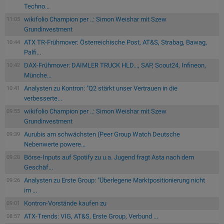
Techno...
wikifolio Champion per ..: Simon Weishar mit Szew
11:05
Grundinvestment
ATX TR-Frühmover: Österreichische Post, AT&S, Strabag, Bawag,
10:44
Palfi...
DAX-Frühmover: DAIMLER TRUCK HLD..., SAP, Scout24, Infineon,
10:42
Münche...
Analysten zu Kontron: "Q2 stärkt unser Vertrauen in die
10:41
verbesserte...
wikifolio Champion per ..: Simon Weishar mit Szew
09:55
Grundinvestment
Aurubis am schwächsten (Peer Group Watch Deutsche
09:39
Nebenwerte powere...
Börse-Inputs auf Spotify zu u.a. Jugend fragt Asta nach dem
09:28
Geschäf...
Analysten zu Erste Group: "Überlegene Marktpositionierung nicht
09:26
im ...
Kontron-Vorstände kaufen zu
09:01
ATX-Trends: VIG, AT&S, Erste Group, Verbund ...
08:57