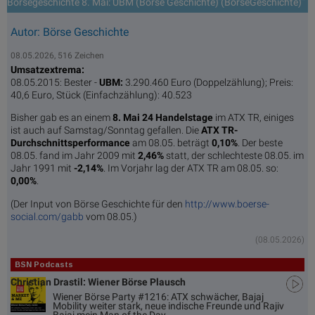
Börsegeschichte 8. Mai: UBM (Börse Geschichte) (BörseGeschichte)
Autor: Börse Geschichte
08.05.2026, 516 Zeichen
Umsatzextrema:
08.05.2015: Bester -
UBM:
3.290.460 Euro (Doppelzählung); Preis:
40,6 Euro, Stück (Einfachzählung): 40.523
Bisher gab es an einem
8. Mai 24 Handelstage
im ATX TR, einiges
ist auch auf Samstag/Sonntag gefallen. Die
ATX TR-
Durchschnittsperformance
am 08.05. beträgt
0,10%
. Der beste
08.05. fand im Jahr 2009 mit
2,46%
statt, der schlechteste 08.05. im
Jahr 1991 mit
-2,14%
. Im Vorjahr lag der ATX TR am 08.05. so:
0,00%
.
(Der Input von Börse Geschichte für den
http://www.boerse-
social.com/gabb
vom 08.05.)
(08.05.2026)
BSN Podcasts
Christian Drastil: Wiener Börse Plausch
Wiener Börse Party #1216: ATX schwächer, Bajaj
Mobility weiter stark, neue indische Freunde und Rajiv
Bajaj mein Man of the Day