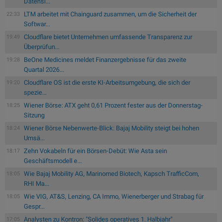
Datensi...
LTM arbeitet mit Chainguard zusammen, um die Sicherheit der
22:33
Softwar...
Cloudflare bietet Unternehmen umfassende Transparenz zur
19:49
Überprüfun...
BeOne Medicines meldet Finanzergebnisse für das zweite
19:28
Quartal 2026...
Cloudflare OS ist die erste KI-Arbeitsumgebung, die sich der
19:20
spezie...
Wiener Börse: ATX geht 0,61 Prozent fester aus der Donnerstag-
18:25
Sitzung
Wiener Börse Nebenwerte-Blick: Bajaj Mobility steigt bei hohen
18:24
Umsä...
Zehn Vokabeln für ein Börsen-Debüt: Wie Asta sein
18:17
Geschäftsmodell e...
Wie Bajaj Mobility AG, Marinomed Biotech, Kapsch TrafficCom,
18:05
RHI Ma...
Wie VIG, AT&S, Lenzing, CA Immo, Wienerberger und Strabag für
18:05
Gespr...
Analysten zu Kontron: "Solides operatives 1. Halbjahr"
17:05