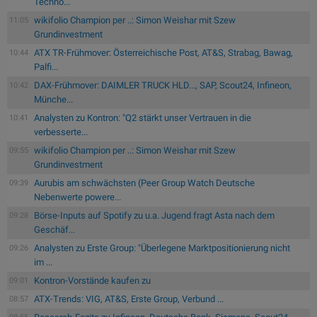
Techno...
wikifolio Champion per ..: Simon Weishar mit Szew
11:05
Grundinvestment
ATX TR-Frühmover: Österreichische Post, AT&S, Strabag, Bawag,
10:44
Palfi...
DAX-Frühmover: DAIMLER TRUCK HLD..., SAP, Scout24, Infineon,
10:42
Münche...
Analysten zu Kontron: "Q2 stärkt unser Vertrauen in die
10:41
verbesserte...
wikifolio Champion per ..: Simon Weishar mit Szew
09:55
Grundinvestment
Aurubis am schwächsten (Peer Group Watch Deutsche
09:39
Nebenwerte powere...
Börse-Inputs auf Spotify zu u.a. Jugend fragt Asta nach dem
09:28
Geschäf...
Analysten zu Erste Group: "Überlegene Marktpositionierung nicht
09:26
im ...
Kontron-Vorstände kaufen zu
09:01
ATX-Trends: VIG, AT&S, Erste Group, Verbund ...
08:57