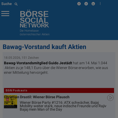
|
Suche
BÖRSE
SOCIAL
NETWORK
Die Homebase
österreichischer Aktien
Bawag-Vorstand kauft Aktien
18.05.2026, 151 Zeichen
Bawag-Vorstandsmitglied Guido Jestädt
hat am 14. Mai 1.044
Aktien zu je 148,1 Euro über die Wiener Börse erworben, wie aus
einer Mitteilung hervorgeht.
BSN Podcasts
Christian Drastil: Wiener Börse Plausch
Wiener Börse Party #1216: ATX schwächer, Bajaj
Mobility weiter stark, neue indische Freunde und Rajiv
Bajaj mein Man of the Day