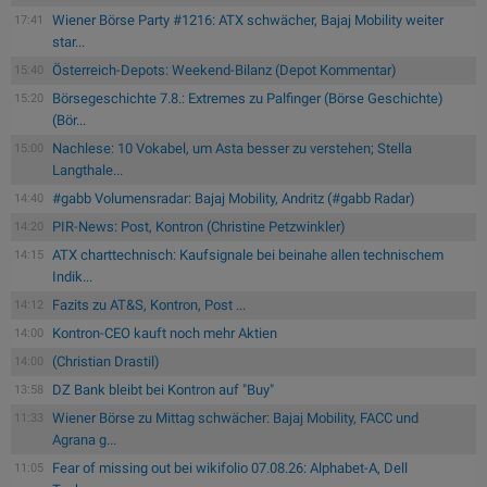
Wiener Börse Party #1216: ATX schwächer, Bajaj Mobility weiter
17:41
star...
Österreich-Depots: Weekend-Bilanz (Depot Kommentar)
15:40
Börsegeschichte 7.8.: Extremes zu Palfinger (Börse Geschichte)
15:20
(Bör...
Nachlese: 10 Vokabel, um Asta besser zu verstehen; Stella
15:00
Langthale...
#gabb Volumensradar: Bajaj Mobility, Andritz (#gabb Radar)
14:40
PIR-News: Post, Kontron (Christine Petzwinkler)
14:20
ATX charttechnisch: Kaufsignale bei beinahe allen technischem
14:15
Indik...
Fazits zu AT&S, Kontron, Post ...
14:12
Kontron-CEO kauft noch mehr Aktien
14:00
(Christian Drastil)
14:00
DZ Bank bleibt bei Kontron auf "Buy"
13:58
Wiener Börse zu Mittag schwächer: Bajaj Mobility, FACC und
11:33
Agrana g...
Fear of missing out bei wikifolio 07.08.26: Alphabet-A, Dell
11:05