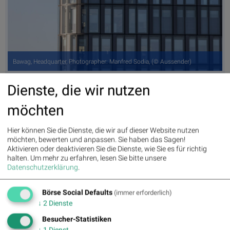
Bawag, Headquarter, Photographer: Manfred Sodia, (© Aussender)
Dienste, die wir nutzen
möchten
Erste Group und RBI vs. Sberbank und HSBC Holdings –
13:20
kommentierter ...
Hier können Sie die Dienste, die wir auf dieser Website nutzen
Lyft und Honda Motor vs. Leoni und Lion E-Mobility –
möchten, bewerten und anpassen. Sie haben das Sagen!
13:10
Aktivieren oder deaktivieren Sie die Dienste, wie Sie es für richtig
kommentierter ...
halten.
Um mehr zu erfahren, lesen Sie bitte unsere
Fear of missing out bei wikifolio 08.08.26: Space Exploration
11:05
Datenschutzerklärung
.
Techn...
Verschmelzung von KI mit realen Systemen: Roboter,
07.08.
Börse Social Defaults
(immer erforderlich)
Maschinen und Fa...:
Wenn KI auf die reale Welt trifft: „Physical
↓
2
Dienste
AI...
Besucher-Statistiken
wikifolio Champion per ..: Simon Weishar mit Szew
11:05
↓
1
Dienst