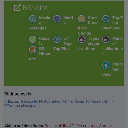
BSNgine
Movin
Matri
Star/
Top/F
g
x
Rutsc
lop
Averages
h der
Diashows
Stunde
Umsa
„n“
Tages
Märkt
tz
Tage
sieger
e/
BS-
Top/Flop
/ verlierer
Indikatione
Hitpar
n
ade
Repor
ting
Days
Bildnachweis
1. Bawag, Headquarter, Photographer: Manfred Sodia , (© Aussender) >>
Öffnen auf photaq.com
Aktien auf dem Radar:
Bajaj Mobility AG
,
Rosenbauer
,
Andritz
,