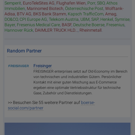
Semperit
,
EuroTeleSites AG
,
Flughafen Wien
,
Porr
,
SBO
,
Athos
Immobilien
,
Marinomed Biotech
,
Österreichische Post
,
Wolftank-
Adisa
,
BTV AG
,
BKS Bank Stamm
,
Kapsch TrafficCom
,
Amag
,
DO&CO
,
CPI Europe AG
,
Telekom Austria
,
UBM
,
SAP
,
Henkel
,
Symrise
,
Bayer
,
Fresenius Medical Care
,
BASF
,
Deutsche Boerse
,
Fresenius
,
Hannover Rück
,
DAIMLER TRUCK HLD...
,
Rheinmetall
.
Random Partner
Freisinger
FREISINGER enterprises setzt auf Old-Economy im Bereich
von technischen und industriellen Gütern. Persönlicher
Kontakt mit einer guten Mischung aus E-Commerce
ergeben eine optimale Vertriebsstruktur für technische
Gase, Zubehör und Dienstleistungen.
>> Besuchen Sie 55 weitere Partner auf
boerse-
social.com/partner