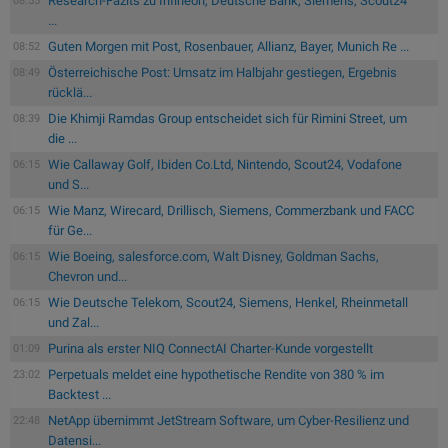
Research-Fazits zu Infineon, Deutsche Bank, Siemens, Scout24
08:55
...
Guten Morgen mit Post, Rosenbauer, Allianz, Bayer, Munich Re ...
08:52
Österreichische Post: Umsatz im Halbjahr gestiegen, Ergebnis
08:49
rücklä...
Die Khimji Ramdas Group entscheidet sich für Rimini Street, um
08:39
die ...
Wie Callaway Golf, Ibiden Co.Ltd, Nintendo, Scout24, Vodafone
06:15
und S...
Wie Manz, Wirecard, Drillisch, Siemens, Commerzbank und FACC
06:15
für Ge...
Wie Boeing, salesforce.com, Walt Disney, Goldman Sachs,
06:15
Chevron und...
Wie Deutsche Telekom, Scout24, Siemens, Henkel, Rheinmetall
06:15
und Zal...
Purina als erster NIQ ConnectAI Charter-Kunde vorgestellt
01:09
Perpetuals meldet eine hypothetische Rendite von 380 % im
23:02
Backtest ...
NetApp übernimmt JetStream Software, um Cyber-Resilienz und
22:48
Datensi...