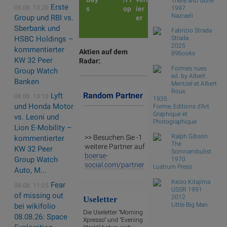
There and Gone
Erste
08.08. 13:20
1997
s
op
ier
Nazraeli
Group und RBI vs.
er
Sberbank und
Fabrizio Strada
HSBC Holdings –
Strada
2025
kommentierter
Aktien auf dem
89books
KW 32 Peer
Radar:
.
Formes nues
Group Watch
ed. by Albert
Banken
Mentzel et Albert
Roux
Random Partner
Lyft
08.08. 13:10
1935
und Honda Motor
Forme, Editions d'Art
Graphique et
vs. Leoni und
Photographique
Lion E-Mobility –
Ralph Gibson
>> Besuchen Sie -1
kommentierter
The
weitere Partner auf
KW 32 Peer
Somnambulist
boerse-
Group Watch
1970
social.com/partner
Lustrum Press
Auto, M...
Keizo Kitajima
Fear
08.08. 11:05
USSR 1991
of missing out
2012
Useletter
Little Big Man
bei wikifolio
Die Useletter "Morning
08.08.26: Space
Xpresso" und "Evening