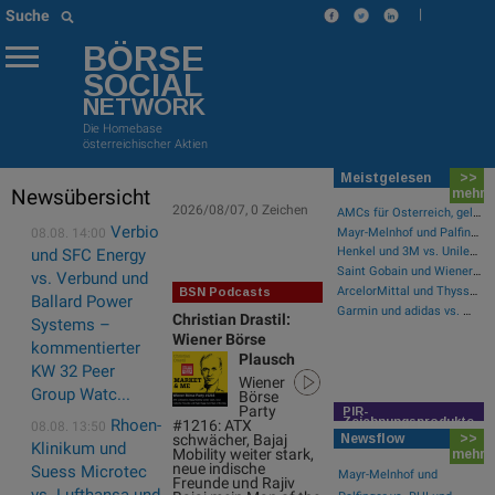
|
Suche
BÖRSE
SOCIAL
NETWORK
Die Homebase
österreichischer Aktien
Meistgelesen
>>
Newsübersicht
mehr
2026/08/07, 0 Zeichen
AMCs für Österreich, gelistet an der Wiener Börse
Verbio
08.08. 14:00
Mayr-Melnhof und Palfinger vs. RHI und Andritz – kommentierter KW 32 Peer Group Watch Zykliker Österreich
Henkel und 3M vs. Unilever und Beiersdorf – kommentierter KW 32 Peer Group Watch Konsumgüter
und SFC Energy
Saint Gobain und Wienerberger vs. Bilfinger und HeidelbergCement – kommentierter KW 32 Peer Group Watch Bau & Baustoffe
vs. Verbund und
ArcelorMittal und ThyssenKrupp vs. Salzgitter und voestalpine – kommentierter KW 32 Peer Group Watch Stahl
BSN Podcasts
Ballard Power
Garmin und adidas vs. World Wrestling Entertainment und Manchester United – kommentierter KW 32 Peer Group Watch Sport
Christian Drastil:
Systems –
Wiener Börse
kommentierter
Plausch
KW 32 Peer
Wiener
Group Watc...
Börse
Party
PIR-
Zeichnungsprodukte
Rhoen-
#1216: ATX
08.08. 13:50
schwächer, Bajaj
Newsflow
>>
Klinikum und
Mobility weiter stark,
mehr
neue indische
Suess Microtec
Mayr-Melnhof und
Freunde und Rajiv
vs. Lufthansa und