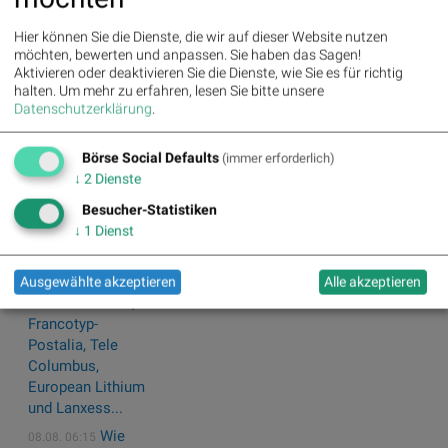
Wochenplus und
vielleicht
Hier können Sie die Dienste, die wir auf dieser Website nutzen
möchten, bewerten und anpassen. Sie haben das Sagen!
Moment...
Aktivieren oder deaktivieren Sie die Dienste, wie Sie es für richtig
SAGA
08.08. 08:02
halten.
Um mehr zu erfahren, lesen Sie bitte unsere
Metals gibt die
Datenschutzerklärung
.
Fortsetzung der
Aktienanalyse
Börse Social Defaults
(immer erforderlich)
durch die
↓
2
Dienste
Alphabridge
Besucher-Statistiken
Group mit einem
↓
1
Dienst
„Outperf...
Wie
08.08. 06:15
Baumot Group,
Ausgewählte akzeptieren
Alle akzeptieren
Rhoen-Klinikum,
Francotyp-
Postalia, Tele
Columbus,
European Lithium
und Lanxess...
Wie
08.08. 06:15