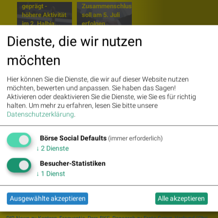
geprägt -
Zusammenschluss
höhere Aktivität
soll am 5. Juli
Börsenkandidat
im 2. Halbja...
erfolgen
Heute
Croma-Pharma
Dienste, die wir nutzen
Zeichnungsstart:
startet
Börsekandidat
Zulassungs-
EPH will sich bis
Prozess in
möchten
zu 50 M...
China
Hier können Sie die Dienste, die wir auf dieser Website nutzen
EPH Group
Croma-Pharma
möchten, bewerten und anpassen. Sie haben das Sagen!
begibt Anleihe
bestellt Global
Aktivieren oder deaktivieren Sie die Dienste, wie Sie es für richtig
und plant auch
Sustainability
halten.
Um mehr zu erfahren, lesen Sie bitte unsere
Börsengang
Director
Datenschutzerklärung
.
Börse Social Defaults
(immer erforderlich)
↓
2
Dienste
«
»
Besucher-Statistiken
↓
1
Dienst
Meistgelesen
>> mehr
Ausgewählte akzeptieren
Alle akzeptieren
AMCs für Österreich, gelistet an der Wiener Börse
C.I.R.A.-Jahreskonferenz 2016