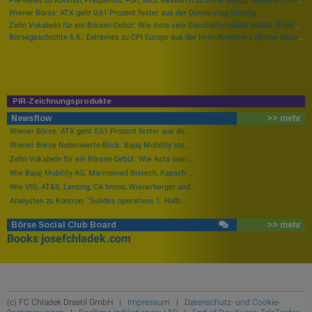
PIR-News zu Kontron, Frequentis, Porr, BKS, Research zu Erste Group, Verbund (Christine Petzwinkler)
Wiener Börse: ATX geht 0,61 Prozent fester aus der Donnerstag-Sitzung
Zehn Vokabeln für ein Börsen-Debüt: Wie Asta sein Geschäftsmodell erklärt (Podcast)
Börsegeschichte 6.8.: Extremes zu CPI Europe aus der Immofinanz-Ära (Börse Geschichte) (BörseGeschichte)
PIR-Zeichnungsprodukte
Newsflow
>> mehr
Wiener Börse: ATX geht 0,61 Prozent fester aus de...
Wiener Börse Nebenwerte-Blick: Bajaj Mobility ste...
Zehn Vokabeln für ein Börsen-Debüt: Wie Asta sein...
Wie Bajaj Mobility AG, Marinomed Biotech, Kapsch ...
Wie VIG, AT&S, Lenzing, CA Immo, Wienerberger und...
Analysten zu Kontron: "Solides operatives 1. Halb...
Börse Social Club Board
>> mehr
Books
josefchladek.com
(c) FC Chladek Drastil GmbH |
Impressum
|
Datenschutz- und Cookie-