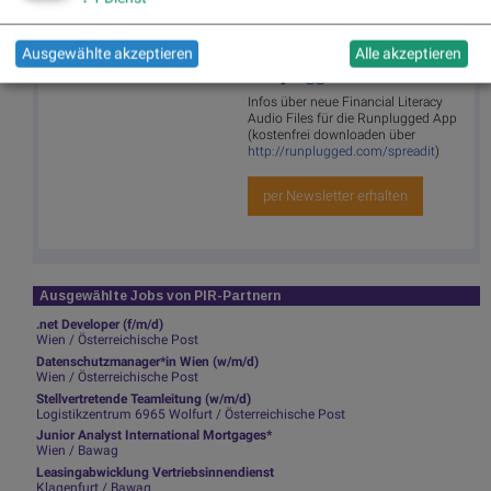
Newsletter abonnieren
Ausgewählte akzeptieren
Alle akzeptieren
Runplugged
Infos über neue Financial Literacy
Audio Files für die Runplugged App
(kostenfrei downloaden über
http://runplugged.com/spreadit
)
per Newsletter erhalten
Ausgewählte Jobs von PIR-Partnern
.net Developer (f/m/d)
Wien / Österreichische Post
Datenschutzmanager*in Wien (w/m/d)
Wien / Österreichische Post
Stellvertretende Teamleitung (w/m/d)
Logistikzentrum 6965 Wolfurt / Österreichische Post
Junior Analyst International Mortgages*
Wien / Bawag
Leasingabwicklung Vertriebsinnendienst
Klagenfurt / Bawag