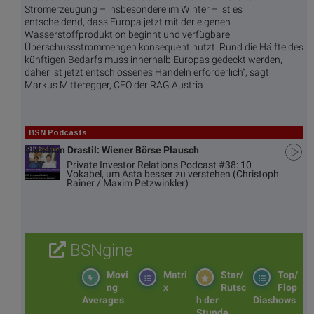
Stromerzeugung – insbesondere im Winter – ist es
entscheidend, dass Europa jetzt mit der eigenen
Wasserstoffproduktion beginnt und verfügbare
Überschussstrommengen konsequent nutzt. Rund die Hälfte des
künftigen Bedarfs muss innerhalb Europas gedeckt werden,
daher ist jetzt entschlossenes Handeln erforderlich“, sagt
Markus Mitteregger, CEO der RAG Austria.
BSN Podcasts
Christian Drastil: Wiener Börse Plausch
Private Investor Relations Podcast #38: 10
Vokabel, um Asta besser zu verstehen (Christoph
Rainer / Maxim Petzwinkler)
BSNgine
Movi
Matri
Star/
Top/
ng
x
Rutsc
Flop
Averages
h der
Diashows
Stunde