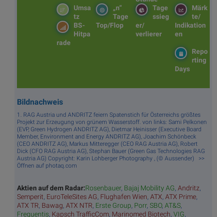
Umsa
„n“
Tage
Märk
tz
Tage
ssieg
te/
BS-
Top/Flop
er/
Indikation
Hitpa
verlierer
en
rade
Repo
rting
Days
Bildnachweis
1. RAG Austria und ANDRITZ feiern Spatenstich für Österreichs größtes
Projekt zur Erzeugung von grünem Wasserstoff. von links: Sami Pelkonen
(EVP, Green Hydrogen ANDRITZ AG), Dietmar Heinisser (Executive Board
Member, Environment and Energy ANDRITZ AG), Joachim Schönbeck
(CEO ANDRITZ AG), Markus Mitteregger (CEO RAG Austria AG), Robert
Dick (CFO RAG Austria AG), Stephan Bauer (Green Gas Technologies RAG
Austria AG) Copyright: Karin Lohberger Photography , (© Aussender) >>
Öffnen auf photaq.com
Aktien auf dem Radar:
Rosenbauer
,
Bajaj Mobility AG
,
Andritz
,
Semperit
,
EuroTeleSites AG
,
Flughafen Wien
,
ATX
,
ATX Prime
,
ATX TR
,
Bawag
,
ATX NTR
,
Erste Group
,
Porr
,
SBO
,
AT&S
,
Frequentis
,
Kapsch TrafficCom
,
Marinomed Biotech
,
VIG
,