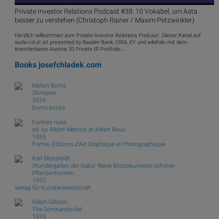
Private Investor Relations Podcast #38: 10 Vokabel, um Asta
besser zu verstehen (Christoph Rainer / Maxim Petzwinkler)
Herzlich willkommen zum Private Investor Relations Podcast. Dieser Kanal auf
audio-cd.at ist presented by Baader Bank, CIRA, EY und wikifolio mit dem
investierbaren Austria 30 Private IR Portfolio....
Books
josefchladek.com
Mellen Burns
Skimpies
2024
burns books
Formes nues
ed. by Albert Mentzel et Albert Roux
1935
Forme, Editions d'Art Graphique et Photographique
Karl Blossfeldt
Wundergarten der Natur. Neue Bilddokumente schöner
Pflanzenformen
1932
Verlag für Kunstwissenschaft
Ralph Gibson
The Somnambulist
1970