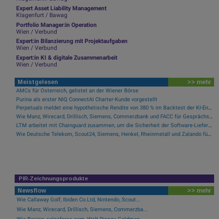
Expert Asset Liability Management
Klagenfurt / Bawag
Portfolio Manager:in Operation
Wien / Verbund
Expert:in Bilanzierung mit Projektaufgaben
Wien / Verbund
Expert:in KI & digitale Zusammenarbeit
Wien / Verbund
Meistgelesen
>> mehr
AMCs für Österreich, gelistet an der Wiener Börse
Purina als erster NIQ ConnectAI Charter-Kunde vorgestellt
Perpetuals meldet eine hypothetische Rendite von 380 % im Backtest der KI-Engine, die die risikofreie Handelsplattform „UpsideOnly“ antreibt
Wie Manz, Wirecard, Drillisch, Siemens, Commerzbank und FACC für Gesprächsstoff sorgten
LTM arbeitet mit Chainguard zusammen, um die Sicherheit der Software-Lieferkette durch BlueVerse™ RightLogic zu stärken
Wie Deutsche Telekom, Scout24, Siemens, Henkel, Rheinmetall und Zalando für Gesprächsstoff im DAX sorgten
PIR-Zeichnungsprodukte
Newsflow
>> mehr
Wie Callaway Golf, Ibiden Co.Ltd, Nintendo, Scout...
Wie Manz, Wirecard, Drillisch, Siemens, Commerzba...