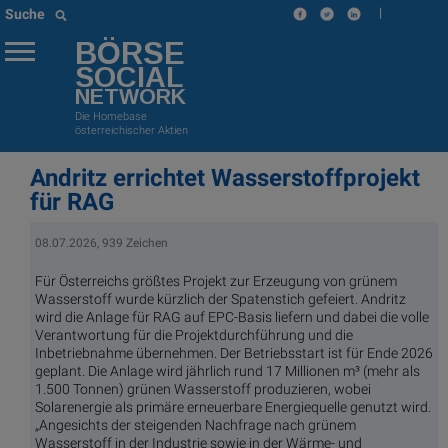
|
Suche
BÖRSE
SOCIAL
NETWORK
Die Homebase
österreichischer Aktien
Andritz errichtet Wasserstoffprojekt
für RAG
08.07.2026, 939 Zeichen
Für Österreichs größtes Projekt zur Erzeugung von grünem
Wasserstoff wurde kürzlich der Spatenstich gefeiert. Andritz
wird die Anlage für RAG auf EPC-Basis liefern und dabei die volle
Verantwortung für die Projektdurchführung und die
Inbetriebnahme übernehmen. Der Betriebsstart ist für Ende 2026
geplant. Die Anlage wird jährlich rund 17 Millionen m³ (mehr als
1.500 Tonnen) grünen Wasserstoff produzieren, wobei
Solarenergie als primäre erneuerbare Energiequelle genutzt wird.
„Angesichts der steigenden Nachfrage nach grünem
Wasserstoff in der Industrie sowie in der Wärme- und