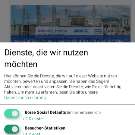
RAG Austria und ANDRITZ feiern Spatenstich für Österreichs größtes
Projekt zur Erzeugung von grünem Wasserstoff. von links: Sami
Dienste, die wir nutzen
Pelkonen (EVP, Green Hydrogen ANDRITZ AG), Dietmar Heinisser
(Executive Board Member, Environment and Energy ANDRITZ AG),
möchten
Joachim Schönbeck (CEO ANDRITZ AG), Markus Mitteregger (CEO
RAG Austria AG), Robert Dick (CFO RAG Austria AG), Stephan Bauer
(Green Gas Technologies RAG Austria AG) Copyright: Karin Lohberger
Hier können Sie die Dienste, die wir auf dieser Website nutzen
Photography, (© Aussender)
möchten, bewerten und anpassen. Sie haben das Sagen!
Aktivieren oder deaktivieren Sie die Dienste, wie Sie es für richtig
halten.
Um mehr zu erfahren, lesen Sie bitte unsere
Autor
Useletter
Datenschutzerklärung
.
Christine
Die Useletter "Morning Xpresso" und
Petzwinkler
"Evening Xtrakt" heben sich deutlich
Börse Social Defaults
(immer erforderlich)
von den gängigen Newslettern ab.
↓
2
Dienste
Beispiele ansehen bzw. kostenfrei
anmelden. Wichtige Börse-Infos
Börse Social Network/Magazine
Besucher-Statistiken
garantiert.
↓
1
Dienst