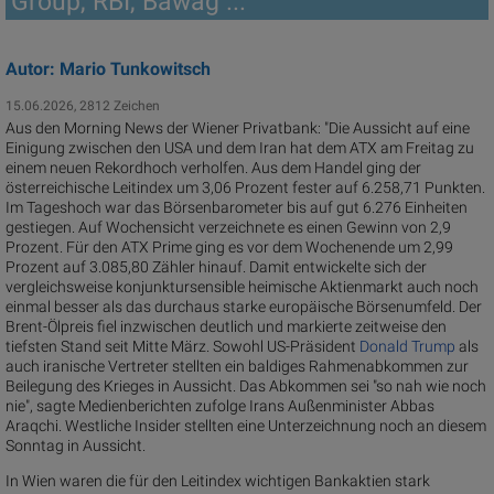
Group, RBI, Bawag ...
Autor: Mario Tunkowitsch
15.06.2026, 2812 Zeichen
Aus den Morning News der Wiener Privatbank: "Die Aussicht auf eine
Einigung zwischen den USA und dem Iran hat dem ATX am Freitag zu
einem neuen Rekordhoch verholfen. Aus dem Handel ging der
österreichische Leitindex um 3,06 Prozent fester auf 6.258,71 Punkten.
Im Tageshoch war das Börsenbarometer bis auf gut 6.276 Einheiten
gestiegen. Auf Wochensicht verzeichnete es einen Gewinn von 2,9
Prozent. Für den ATX Prime ging es vor dem Wochenende um 2,99
Prozent auf 3.085,80 Zähler hinauf. Damit entwickelte sich der
vergleichsweise konjunktursensible heimische Aktienmarkt auch noch
einmal besser als das durchaus starke europäische Börsenumfeld. Der
Brent-Ölpreis fiel inzwischen deutlich und markierte zeitweise den
tiefsten Stand seit Mitte März. Sowohl US-Präsident
Donald Trump
als
auch iranische Vertreter stellten ein baldiges Rahmenabkommen zur
Beilegung des Krieges in Aussicht. Das Abkommen sei "so nah wie noch
nie", sagte Medienberichten zufolge Irans Außenminister Abbas
Araqchi. Westliche Insider stellten eine Unterzeichnung noch an diesem
Sonntag in Aussicht.
In Wien waren die für den Leitindex wichtigen Bankaktien stark