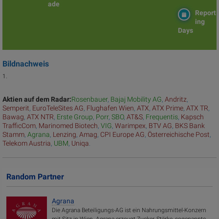
ade
Report
ing
Days
Bildnachweis
1.
Aktien auf dem Radar:
Rosenbauer
,
Bajaj Mobility AG
,
Andritz
,
Semperit
,
EuroTeleSites AG
,
Flughafen Wien
,
ATX
,
ATX Prime
,
ATX TR
,
Bawag
,
ATX NTR
,
Erste Group
,
Porr
,
SBO
,
AT&S
,
Frequentis
,
Kapsch
TrafficCom
,
Marinomed Biotech
,
VIG
,
Warimpex
,
BTV AG
,
BKS Bank
Stamm
,
Agrana
,
Lenzing
,
Amag
,
CPI Europe AG
,
Österreichische Post
,
Telekom Austria
,
UBM
,
Uniqa
.
Random Partner
Agrana
Die Agrana Beteiligungs-AG ist ein Nahrungsmittel-Konzern
mit Sitz in Wien. Agrana erzeugt Zucker, Stärke, sogenannte