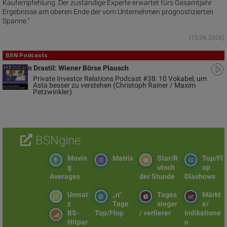
Kaufempfehlung. Der zuständige Experte erwartet fürs Gesamtjahr
Ergebnisse am oberen Ende der vom Unternehmen prognostizierten
Spanne."
(15.06.2026)
BSN Podcasts
Christian Drastil: Wiener Börse Plausch
Private Investor Relations Podcast #38: 10 Vokabel, um
Asta besser zu verstehen (Christoph Rainer / Maxim
Petzwinkler)
BSNgine
Movin
Matrix
Star/R
Top/Fl
g
utsch
op
Averages
der Stunde
Diashows
Umsat
„n“
Tages
Märkt
z
Tage
sieger
e/
BS-
Top/Flop
/ verlierer
Indikatione
Hitpar
n