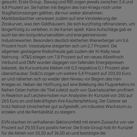
gesucht. Erste Group , Bawag und RBI zogen jeweils zwischen 2,4 und
4,8 Prozent an. Sie hatten mit Beginn des Iran-Kriegs noch unter
Stagflationssorgen gelitten, die nun weiter abnahmen.
Marktbeobachter verwiesen zudem auf eine Versteilerung der
Zinskurven, was den Geldhäusern, die sich kurzfristig refinanzieren, um
längerfristig zu verleihen, in die Karten spielt. Klare Aufschläge gab es
auch bei den konjunktursensiblen und energieintensiven
Industriewerten. Besonders deutlich kletterten Wienerberger um 5,6
Prozent hoch. Voestalpine steigerten sich um 2,7 Prozent. Die
allgemein gestiegene Risikofreude gab zudem der KI-Rally neue
Nahrung - AT&S stiegen um 7,8 Prozent auf ein neues Allzeithoch.
Verbund und OMV wurden dagegen von fallenden Energiepreisen
belastet, die Kursverluste blieben mit 0,5 respektive 0,1 Prozent aber
überschaubar. Do&Co zogen um weitere 5,4 Prozent auf 203,50 Euro
an und näherten sich so wieder dem Niveau vor Beginn des Iran-
Krieges an. Neben der Hoffnung auf eine Belebung des Flugverkehrs im
Nahen Osten hatten die Titel zuletzt auch von Quartalszahlen profitiert.
In Reaktion auf Letztere hoben nun Analysten ihr Kursziel von 260 auf
265 Euro an und bekräftigten ihre Kaufempfehlung. Der Caterer sei
trotz Nahost-Unsicherheit gut aufgestellt, um robustes Wachstum zu
erzielen und die Rentabilität zu steigern.
EVN stachen im verhaltenen Sektorumfeld mit einem Zuwachs von vier
Prozent auf 29,55 Euro positiv hervor. Die Erste Group hob ihr Kursziel
für die Aktien von 35,50 auf 36,00 an und bestätigte die