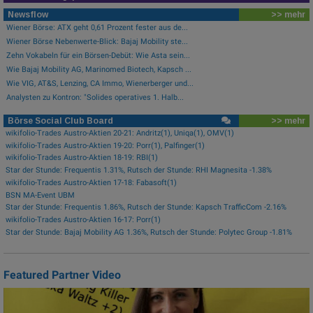
Newsflow
>> mehr
Wiener Börse: ATX geht 0,61 Prozent fester aus de...
Wiener Börse Nebenwerte-Blick: Bajaj Mobility ste...
Zehn Vokabeln für ein Börsen-Debüt: Wie Asta sein...
Wie Bajaj Mobility AG, Marinomed Biotech, Kapsch ...
Wie VIG, AT&S, Lenzing, CA Immo, Wienerberger und...
Analysten zu Kontron: "Solides operatives 1. Halb...
Börse Social Club Board
>> mehr
wikifolio-Trades Austro-Aktien 20-21: Andritz(1), Uniqa(1), OMV(1)
wikifolio-Trades Austro-Aktien 19-20: Porr(1), Palfinger(1)
wikifolio-Trades Austro-Aktien 18-19: RBI(1)
Star der Stunde: Frequentis 1.31%, Rutsch der Stunde: RHI Magnesita -1.38%
wikifolio-Trades Austro-Aktien 17-18: Fabasoft(1)
BSN MA-Event UBM
Star der Stunde: Frequentis 1.86%, Rutsch der Stunde: Kapsch TrafficCom -2.16%
wikifolio-Trades Austro-Aktien 16-17: Porr(1)
Star der Stunde: Bajaj Mobility AG 1.36%, Rutsch der Stunde: Polytec Group -1.81%
Featured Partner Video