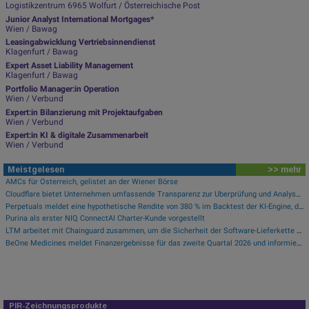
Logistikzentrum 6965 Wolfurt / Österreichische Post
Junior Analyst International Mortgages*
Wien / Bawag
Leasingabwicklung Vertriebsinnendienst
Klagenfurt / Bawag
Expert Asset Liability Management
Klagenfurt / Bawag
Portfolio Manager:in Operation
Wien / Verbund
Expert:in Bilanzierung mit Projektaufgaben
Wien / Verbund
Expert:in KI & digitale Zusammenarbeit
Wien / Verbund
Meistgelesen
>> mehr
AMCs für Österreich, gelistet an der Wiener Börse
Cloudflare bietet Unternehmen umfassende Transparenz zur Überprüfung und Analyse des KI-Einsatzes
Perpetuals meldet eine hypothetische Rendite von 380 % im Backtest der KI-Engine, die die risikofreie Handelsplattform „UpsideOnly“ antreibt
Purina als erster NIQ ConnectAI Charter-Kunde vorgestellt
LTM arbeitet mit Chainguard zusammen, um die Sicherheit der Software-Lieferkette durch BlueVerse™ RightLogic zu stärken
BeOne Medicines meldet Finanzergebnisse für das zweite Quartal 2026 und informiert über aktuelle Geschäftsentwicklungen
PIR-Zeichnungsprodukte