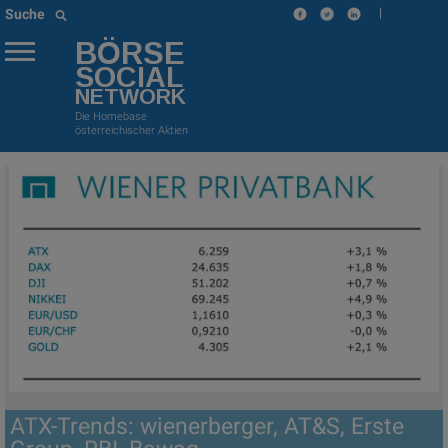
|
Suche
BÖRSE
SOCIAL
NETWORK
Die Homebase
österreichischer Aktien
ATX-Trends: wienerberger, AT&S, Erste