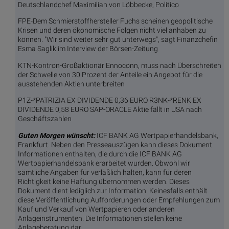
Deutschlandchef Maximilian von Löbbecke, Politico
FPE-Dem Schmierstoffhersteller Fuchs scheinen geopolitische
Krisen und deren ökonomische Folgen nicht viel anhaben zu
können. "Wir sind weiter sehr gut unterwegs", sagt Finanzchefin
Esma Saglik im Interview der Börsen-Zeitung
KTN-Kontron-Großaktionär Ennoconn, muss nach Überschreiten
der Schwelle von 30 Prozent der Anteile ein Angebot für die
ausstehenden Aktien unterbreiten
P1Z-*PATRIZIA EX DIVIDENDE 0,36 EURO R3NK-*RENK EX
DIVIDENDE 0,58 EURO SAP-ORACLE Aktie fällt in USA nach
Geschäftszahlen
Guten Morgen wünscht:
ICF BANK AG Wertpapierhandelsbank,
Frankfurt. Neben den Presseauszügen kann dieses Dokument
Informationen enthalten, die durch die ICF BANK AG
Wertpapierhandelsbank erarbeitet wurden. Obwohl wir
sämtliche Angaben für verläßlich halten, kann für deren
Richtigkeit keine Haftung übernommen werden. Dieses
Dokument dient lediglich zur Information. Keinesfalls enthält
diese Veröffentlichung Aufforderungen oder Empfehlungen zum
Kauf und Verkauf von Wertpapieren oder anderen
Anlageinstrumenten. Die Informationen stellen keine
Anlageberatung dar.