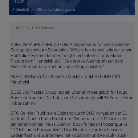
Truck ..
Frühstück >> Öffnen auf photaq.com
11.06.2026, 1929 Zeichen
ASML NA-ASML ASML.AS - Der Anlagenbauer für die Halbleiter-
Fertigung denkt an Expansion. "Wir prüfen derzeit, wie wir unser
Portfolio erweitern können," sagte Technik-Vorstand Marco
Pieters dem "Handelsblatt". "Das starke Wachstum auf dem
Halbleitermarkt eröffnet uns neue Möglichkeiten."
NOVN SW-Novartis: Studie zu Muskelkrankheit FSHD trifft
Hauptziel
BOSS-Die Frasers Group hat ein Übernahmeangebot für Hugo
Boss unterbreitet. Der britische Großaktionär will 38 Euro je Aktie
in bar zahlen
DTG-Daimler Truck sieht Existenz durch CO2-Vorgaben der EU
bedroht, Chefin Karin Radström: "Wenn wir die CO2-Ziele nicht
einhalten können, muss Daimler Truck für jeden Prozentpunkt
120 Millionen Euro zahlen" / Lkw-Hersteller fordern bessere
Ladeinfrastruktur, Interview mit Radström und Renault-Truck-