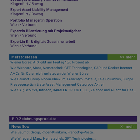
Klagenfurt / Bawag
Expert Asset Liability Management
Klagenfurt / Bawag
Portfolio Manager:in Operation
Wien / Verbund
Expert:in Bilanzierung mit Projektaufgaben
Wien / Verbund
Expert:in KI & digitale Zusammenarbeit
Wien / Verbund
Meistgelesen
>> mehr
Wiener Börse: ATX gibt am Freitag 1,36 Prozent ab
Wie Wirecard, Manz, Nemetschek, GFT Technologies, SAP und Rocket Internet für Gesprächsstoff sorgten
AMCs für Österreich, gelistet an der Wiener Börse
Wie Baumot Group, Rhoen-Klinikum, Francotyp-Postalia, Tele Columbus, European Lithium und Lanxess für Gesprächsstoff sorgten
Pressegespräch Erste Asset Management Osteuropa Aktien
Wie SAP, Scout24, Infineon, DAIMLER TRUCK HLD..., Zalando und Allianz für Gesprächsstoff im DAX sorgten
PIR-Zeichnungsprodukte
Newsflow
>> mehr
Wie Baumot Group, Rhoen-Klinikum, Francotyp-Posta...
Wie Wirecard, Manz, Nemetschek, GFT Technologies,...