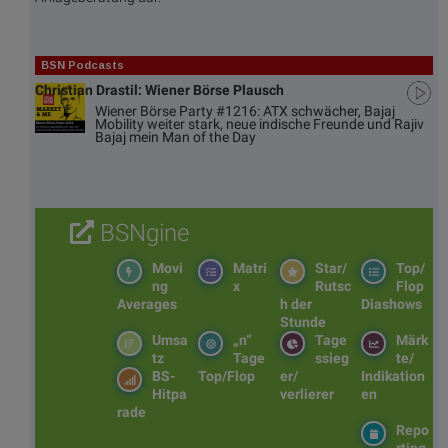
BSN Podcasts
Christian Drastil: Wiener Börse Plausch
Wiener Börse Party #1216: ATX schwächer, Bajaj
Mobility weiter stark, neue indische Freunde und Rajiv
Bajaj mein Man of the Day
BSNgine
Movi
Matri
Star/
Top/
ng
x
Rutsc
Flop
Averages
h der
Diashows
Stunde
Umsa
„n“
Tage
Märk
tz
Tage
ssieg
te/
BS-
Top/Flop
er/
Indikation
Hitpa
verlierer
en
rade
Repo
rting