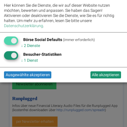
mit rd. 51.000 Wohnungen. Mit einem Neubauvolumen
Hier können Sie die Dienste, die wir auf dieser Website nutzen
von jährlich rund 700 Wohnungen im Großraum Wien
möchten, bewerten und anpassen. Sie haben das Sagen!
ist die Buwog Group einer der aktivsten Wohnbauträger
Aktivieren oder deaktivieren Sie die Dienste, wie Sie es für richtig
und Immobilienentwickler in Deutschland und
halten.
Um mehr zu erfahren, lesen Sie bitte unsere
Österreich.
Datenschutzerklärung
.
>> Besuchen Sie 55 weitere Partner auf
boerse-
social.com/partner
Börse Social Defaults
(immer erforderlich)
↓
2
Dienste
Besucher-Statistiken
Useletter
↓
1
Dienst
Die Useletter "Morning Xpresso" und "Evening Xtrakt" heben sich
deutlich von den gängigen Newslettern ab. Beispiele ansehen bzw.
kostenfrei anmelden. Wichtige Börse-Infos garantiert.
Ausgewählte akzeptieren
Alle akzeptieren
Newsletter abonnieren
Runplugged
Infos über neue Financial Literacy Audio Files für die Runplugged App
(kostenfrei downloaden über
http://runplugged.com/spreadit
)
per Newsletter erhalten