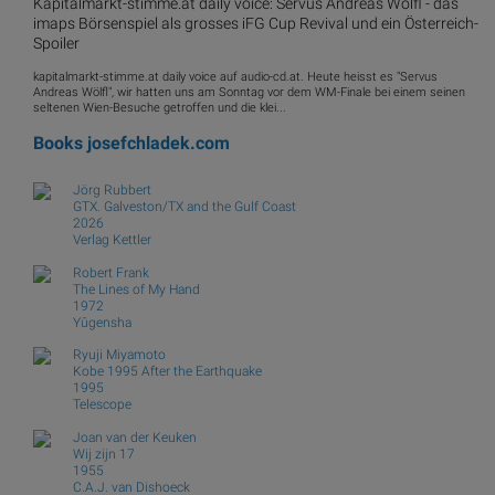
Kapitalmarkt-stimme.at daily voice: Servus Andreas Wölfl - das
imaps Börsenspiel als grosses iFG Cup Revival und ein Österreich-
Spoiler
kapitalmarkt-stimme.at daily voice auf audio-cd.at. Heute heisst es "Servus
Andreas Wölfl", wir hatten uns am Sonntag vor dem WM-Finale bei einem seinen
seltenen Wien-Besuche getroffen und die klei...
Books
josefchladek.com
Jörg Rubbert
GTX. Galveston/TX and the Gulf Coast
2026
Verlag Kettler
Robert Frank
The Lines of My Hand
1972
Yūgensha
Ryuji Miyamoto
Kobe 1995 After the Earthquake
1995
Telescope
Joan van der Keuken
Wij zijn 17
1955
C.A.J. van Dishoeck