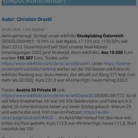
(Depot Kommentar)
Autor: Christian Drastil
05.06.2026, 1102 Zeichen
Aktiv gemanagt: So liegt unser wikifolio
Stockpicking Öster­reich
DE000LS9BHW2: :-0.04% vs. last #gabb, +7.10% ytd, +130.00% seit
Start 2013. Gesamtstand seit Start unserer Real-Money-
Veranlagungen 2002 (erst Brokerjet, dann wikifolio).
Aus 10.000
Euro
wurden
155.307
Euro. Trades unter
https://www.wikifolio.com/de/at/w/wfdrastil1
. Unter
https://boerse-
social.com/wikifolio/ranking
werfen wir die 100 besten wikifolios im
wikifolio-Ranking aus, dazu meines, das aktuell auf Rang 371 liegt (von
mehr als 30.000). Kurs 231,5 war All-time-High, heute mittag 230,0.
Passiv:
Austria 30 Private IR
Link:
https://www.wikifolio.com/de/at/w/wf00atat30
DE000LS9VT72. Es ist
seit März investierbar, ich war mit 50k Seedinvestor und habe am 4.3.
damit 29 österreichische Aktien auf einen Schlag gekauft. Warum 29
und welche das sind, hört man im Podcast:
https://audio-
cd.at/page/podcast/8463/
. Im April/Mai-Verlauf hat das neue wiki
schön ins Plus gedreht. Kurs 112,8 war All-time-High, heute 111,8, Start
natürlich bei 100.