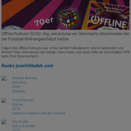
Offline Podcast S2/02: Arg, wie präzise wir Österreichs Abschneiden bei
der Fussball-WM eingeschätzt hatten
Folge 6 des Offline-Podcasts war schon ziemlich fußballerisch. Marco Seltenreich und
Norbert Peter interviewten den Sänger Hans Huber, was seine Rolle als Chormitglied 1978
beim Chor Österreichisch...
Books
josefchladek.com
Machiel Botman
Rainchild
2004
Schaden
Yusuf Sevinçli
Oculus
2018
Galerist & Galerie Filles du Calvaire
Ola Rindal
Stains & Ashes
2025