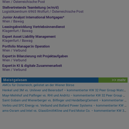
Wien / Österreichische Post
Stellvertretende Teamleitung (w/m/d)
Logistikzentrum 6965 Wolfurt / Österreichische Post
Junior Analyst International Mortgages*
Wien / Bawag
Leasingabwicklung Vertriebsinnendienst
Klagenfurt / Bawag
Expert Asset Liability Management
Klagenfurt / Bawag
Portfolio Manager:in Operation
Wien / Verbund
Expert:in Bilanzierung mit Projektaufgaben
Wien / Verbund
Expert:in KI & digitale Zusammenarbeit
Wien / Verbund
Meistgelesen
>> mehr
AMCs für Österreich, gelistet an der Wiener Börse
Henkel und 3M vs. Unilever und Beiersdorf – kommentierter KW 32 Peer Group Watch Konsumgüter
Mayr-Melnhof und Palfinger vs. RHI und Andritz – kommentierter KW 32 Peer Group Watch Zykliker Österreich
Saint Gobain und Wienerberger vs. Bilfinger und HeidelbergCement – kommentierter KW 32 Peer Group Watch Bau & Baustoffe
Verbio und SFC Energy vs. Verbund und Ballard Power Systems – kommentierter KW 32 Peer Group Watch Energie
ams-Osram und Intel vs. GlaxoSmithKline und Ford Motor Co. – kommentierter KW 32 Peer Group Watch Global Innovation 1000