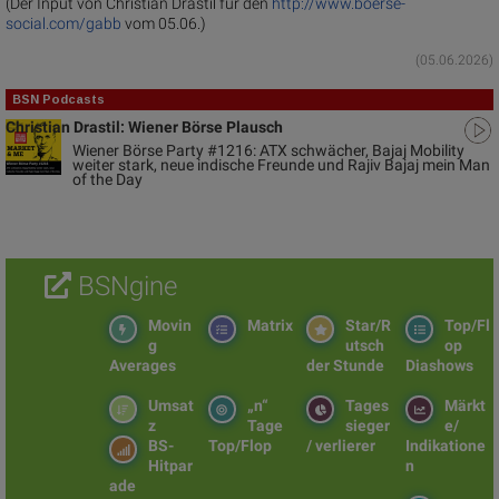
(Der Input von Christian Drastil für den
http://www.boerse-
social.com/gabb
vom 05.06.)
(05.06.2026)
BSN Podcasts
Christian Drastil: Wiener Börse Plausch
Wiener Börse Party #1216: ATX schwächer, Bajaj Mobility
weiter stark, neue indische Freunde und Rajiv Bajaj mein Man
of the Day
BSNgine
Movin
Matrix
Star/R
Top/Fl
g
utsch
op
Averages
der Stunde
Diashows
Umsat
„n“
Tages
Märkt
z
Tage
sieger
e/
BS-
Top/Flop
/ verlierer
Indikatione
Hitpar
n
ade