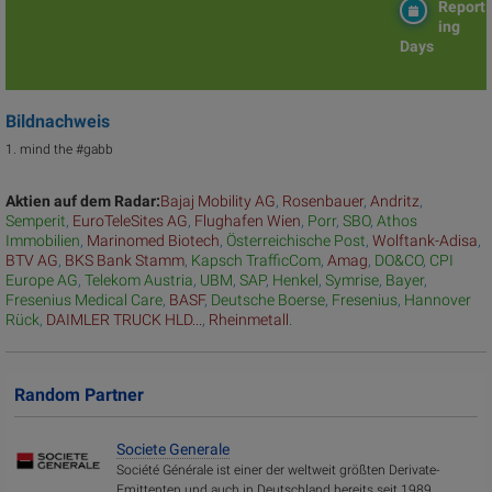
Report
ing
Days
Bildnachweis
1. mind the #gabb
Aktien auf dem Radar:
Bajaj Mobility AG
,
Rosenbauer
,
Andritz
,
Semperit
,
EuroTeleSites AG
,
Flughafen Wien
,
Porr
,
SBO
,
Athos
Immobilien
,
Marinomed Biotech
,
Österreichische Post
,
Wolftank-Adisa
,
BTV AG
,
BKS Bank Stamm
,
Kapsch TrafficCom
,
Amag
,
DO&CO
,
CPI
Europe AG
,
Telekom Austria
,
UBM
,
SAP
,
Henkel
,
Symrise
,
Bayer
,
Fresenius Medical Care
,
BASF
,
Deutsche Boerse
,
Fresenius
,
Hannover
Rück
,
DAIMLER TRUCK HLD...
,
Rheinmetall
.
Random Partner
Societe Generale
Société Générale ist einer der weltweit größten Derivate-
Emittenten und auch in Deutschland bereits seit 1989