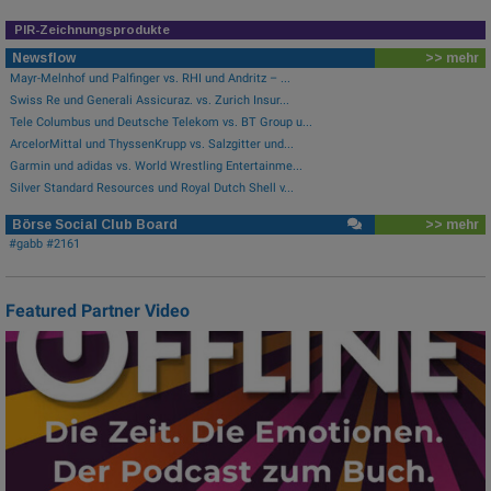
PIR-Zeichnungsprodukte
Newsflow
>> mehr
Mayr-Melnhof und Palfinger vs. RHI und Andritz – ...
Swiss Re und Generali Assicuraz. vs. Zurich Insur...
Tele Columbus und Deutsche Telekom vs. BT Group u...
ArcelorMittal und ThyssenKrupp vs. Salzgitter und...
Garmin und adidas vs. World Wrestling Entertainme...
Silver Standard Resources und Royal Dutch Shell v...
Börse Social Club Board
>> mehr
#gabb #2161
Featured Partner Video