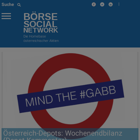
|
Suche
BÖRSE
SOCIAL
NETWORK
Die Homebase
österreichischer Aktien
Österreich-Depots: Wochenendbilanz