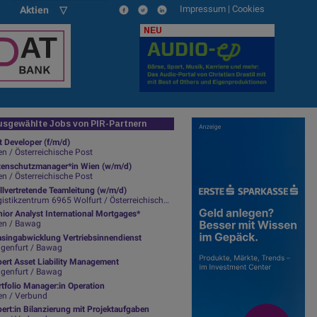
Impressum
|
Cookies
Aktien ▽
NEU
sgewählte Jobs von PIR-Partnern
t Developer (f/m/d)
n / Österreichische Post
tenschutzmanager*in Wien (w/m/d)
n / Österreichische Post
llvertretende Teamleitung (w/m/d)
istikzentrum 6965 Wolfurt / Österreichische Post
ior Analyst International Mortgages*
en / Bawag
asingabwicklung Vertriebsinnendienst
agenfurt / Bawag
pert Asset Liability Management
agenfurt / Bawag
tfolio Manager:in Operation
en / Verbund
ert:in Bilanzierung mit Projektaufgaben