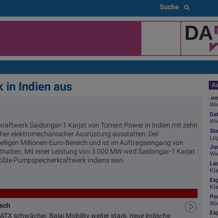
Suche
 in Indien aus
Au
.ne
Wie
Da
Wie
raftwerk Saidongar-1 Karjat von Torrent Power in Indien mit zehn
Ste
her elektromechanischer Ausrüstung ausstatten. Der
Log
telligen Millionen-Euro-Bereich und ist im Auftragseingang von
Jun
nthalten. Mit einer Leistung von 3.000 MW wird Saidongar-1 Karjat
Wi
ßte Pumpspeicherkraftwerk Indiens sein.
Le
Kl
Ex
Kl
Por
Wi
usch
Exp
ATX schwächer, Bajaj Mobility weiter stark, neue indische