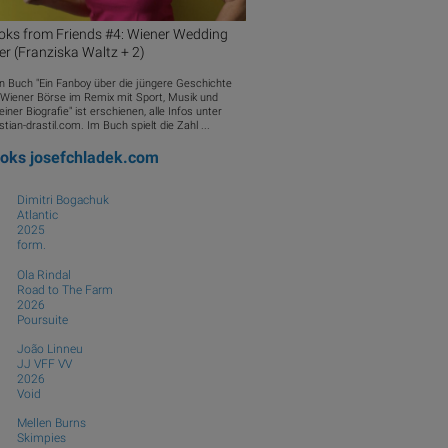
oks from Friends #4: Wiener Wedding
ler (Franziska Waltz + 2)
n Buch "Ein Fanboy über die jüngere Geschichte
 Wiener Börse im Remix mit Sport, Musik und
iner Biografie" ist erschienen, alle Infos unter
stian-drastil.com. Im Buch spielt die Zahl ...
ooks
josefchladek.com
Dimitri Bogachuk
Atlantic
2025
form.
Ola Rindal
Road to The Farm
2026
Poursuite
João Linneu
JJ VFF VV
2026
Void
Mellen Burns
Skimpies