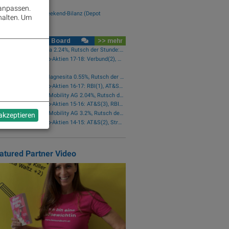
..
 anpassen.
terreich-Depots: Weekend-Bilanz (Depot
halten.
Um
mmentar)
rse Social Club Board
>> mehr
Star der Stunde: Agrana 2.24%, Rutsch der Stunde: CA Immo -1.42%
wikifolio-Trades Austro-Aktien 17-18: Verbund(2), Österreichische Post(1)
N MA-Event EVN
Star der Stunde: RHI Magnesita 0.55%, Rutsch der Stunde: AT&S -2.29%
wikifolio-Trades Austro-Aktien 16-17: RBI(1), AT&S(1), Wienerberger(1), Österreichische Post(1)
Star der Stunde: Bajaj Mobility AG 2.04%, Rutsch der Stunde: Frequentis -1.76%
wikifolio-Trades Austro-Aktien 15-16: AT&S(3), RBI(2), Wienerberger(1), voestalpine(1), Kontron(1), Bawag(1)
Star der Stunde: Bajaj Mobility AG 3.2%, Rutsch der Stunde: Polytec Group -1.01%
 akzeptieren
wikifolio-Trades Austro-Aktien 14-15: AT&S(2), Strabag(1)
atured Partner Video