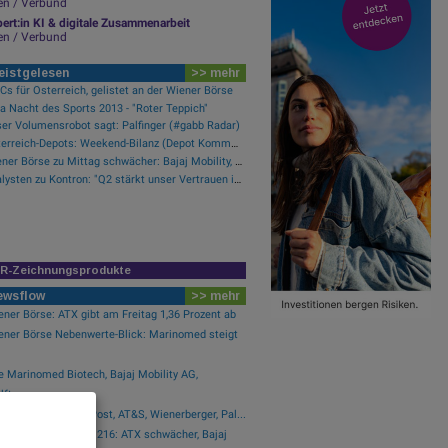
en / Verbund
ert:in KI & digitale Zusammenarbeit
en / Verbund
eistgelesen
>> mehr
s für Österreich, gelistet an der Wiener Börse
a Nacht des Sports 2013 - "Roter Teppich"
er Volumensrobot sagt: Palfinger (#gabb Radar)
Österreich-Depots: Weekend-Bilanz (Depot Kommentar)
Wiener Börse zu Mittag schwächer: Bajaj Mobility, FACC und Agrana gesucht
Analysten zu Kontron: "Q2 stärkt unser Vertrauen in die verbesserte operative Qualität"
IR-Zeichnungsprodukte
ewsflow
>> mehr
ner Börse: ATX gibt am Freitag 1,36 Prozent ab
ener Börse Nebenwerte-Blick: Marinomed steigt
e Marinomed Biotech, Bajaj Mobility AG,
ftan...
 Österreichische Post, AT&S, Wienerberger, Pal...
ener Börse Party #1216: ATX schwächer, Bajaj