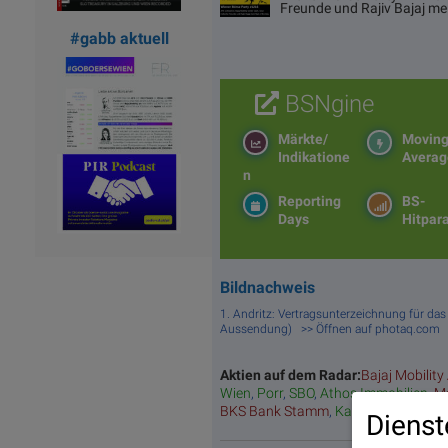
Freunde und Rajiv Bajaj me
#gabb aktuell
BSNgine
Märkte/
Movin
Indikatione
Averag
n
Reporting
BS-
Days
Hitpar
Bildnachweis
1. Andritz: Vertragsunterzeichnung für das
Aussendung) >> Öffnen auf photaq.com
Aktien auf dem Radar:
Bajaj Mobility
Wien
,
Porr
,
SBO
,
Athos Immobilien
,
Ma
BKS Bank Stamm
,
Kapsch TrafficCo
Dienst