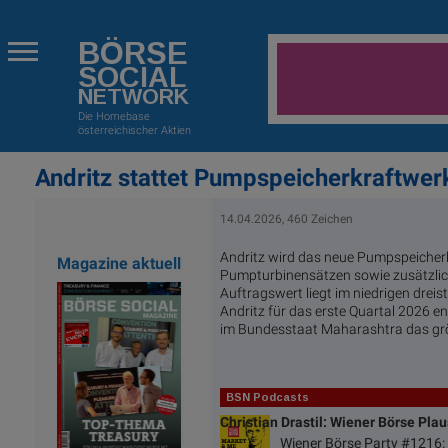
BÖRSE
SOCIAL
NETWORK
Die Homebase
österreichischer Aktien
Andritz stattet Pumpspeicherkraftwerk
14.04.2026, 460 Zeichen
Andritz wird das neue Pumpspeicherk
Magazine aktuell
Pumpturbinensätzen sowie zusätzlic
Auftragswert liegt im niedrigen dreis
Andritz für das erste Quartal 2026 e
im Bundesstaat Maharashtra das grö
BSN Podcasts
Christian Drastil: Wiener Börse Pla
Wiener Börse Party #1216: 