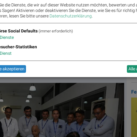
Mo.
ie die Dienste, die wir auf dieser Website nutzen möchten, bewerten und
Ös
Sagen! Aktivieren oder deaktivieren Sie die Dienste, wie Sie es für richtig 
Ko
ren, lesen Sie bitte unsere
Datenschutzerklärung
.
Bö
ist führend bei betrieblichen Vorsorgelösungen in Österreich. Sowohl im
rse Social Defaults
(immer erforderlich)
menpensionen als auch bei der Abfertigung NEU ist die VBV Marktführer.
Dienste
BS
Pensionskasse und der VBV-Vorsorgekasse gehören auch
sucher-Statistiken
unternehmen wie die VBV-Pensionsservice-Center, die VBV-Consult, die
ce und die Betriebliche Altersvorsorge-SoftWare Engineering zur VBV-
Dienst
 auf
boerse-social.com/partner
 akzeptieren
Alle
Fe