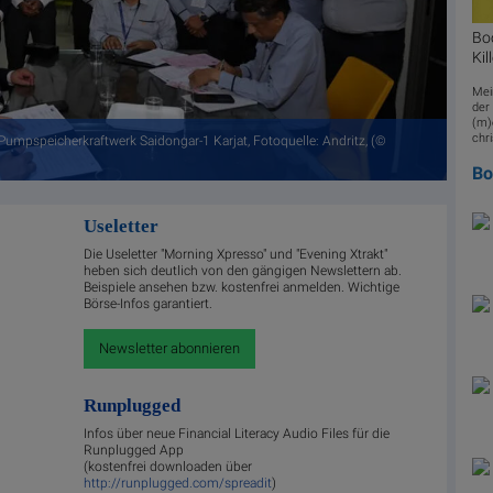
Bo
Kil
Mei
der
(m)e
chri
Pumpspeicherkraftwerk Saidongar-1 Karjat, Fotoquelle: Andritz, (©
B
Useletter
Die Useletter "Morning Xpresso" und "Evening Xtrakt"
heben sich deutlich von den gängigen Newslettern ab.
Beispiele ansehen bzw. kostenfrei anmelden. Wichtige
Börse-Infos garantiert.
Newsletter abonnieren
Runplugged
Infos über neue Financial Literacy Audio Files für die
Runplugged App
(kostenfrei downloaden über
http://runplugged.com/spreadit
)