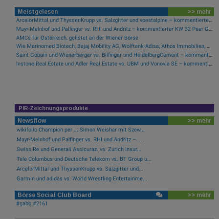
Meistgelesen
>> mehr
ArcelorMittal und ThyssenKrupp vs. Salzgitter und voestalpine – kommentierter KW 32 Peer Group Watch Stahl
Mayr-Melnhof und Palfinger vs. RHI und Andritz – kommentierter KW 32 Peer Group Watch Zykliker Österreich
AMCs für Österreich, gelistet an der Wiener Börse
Wie Marinomed Biotech, Bajaj Mobility AG, Wolftank-Adisa, Athos Immobilien, Rosenbauer und Telekom Austria für Gesprächsstoff in Österreich sorgten
Saint Gobain und Wienerberger vs. Bilfinger und HeidelbergCement – kommentierter KW 32 Peer Group Watch Bau & Baustoffe
Instone Real Estate und Adler Real Estate vs. UBM und Vonovia SE – kommentierter KW 17 Peer Group Watch Immobilien
PIR-Zeichnungsprodukte
Newsflow
>> mehr
wikifolio Champion per ..: Simon Weishar mit Szew...
Mayr-Melnhof und Palfinger vs. RHI und Andritz – ...
Swiss Re und Generali Assicuraz. vs. Zurich Insur...
Tele Columbus und Deutsche Telekom vs. BT Group u...
ArcelorMittal und ThyssenKrupp vs. Salzgitter und...
Garmin und adidas vs. World Wrestling Entertainme...
Börse Social Club Board
>> mehr
#gabb #2161