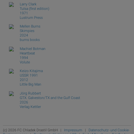
Larry Clark
Tulsa (first edition)
1971
Lustrum Press
Mellen Burns
Skimpies
2024
burns books
Machiel Botman
Heartbeat
1994
Volute
Keizo Kitajima
USSR 1991
2012
Little Big Man
Jörg Rubbert
GTX. Galveston/TX and the Gulf Coast
2026
Verlag Kettler
(c) 2026 FC Chladek Drastil GmbH |
Impressum
|
Datenschutz- und Cookie-