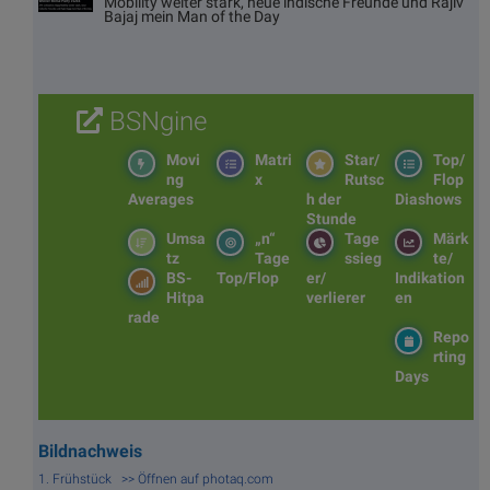
Mobility weiter stark, neue indische Freunde und Rajiv
Bajaj mein Man of the Day
BSNgine
Movi
Matri
Star/
Top/
ng
x
Rutsc
Flop
Averages
h der
Diashows
Stunde
Umsa
„n“
Tage
Märk
tz
Tage
ssieg
te/
BS-
Top/Flop
er/
Indikation
Hitpa
verlierer
en
rade
Repo
rting
Days
Bildnachweis
1. Frühstück >> Öffnen auf photaq.com