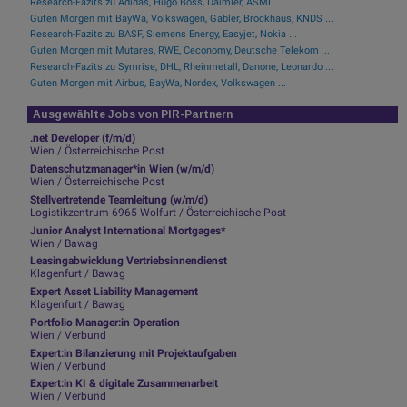
Research-Fazits zu Adidas, Hugo Boss, Daimler, ASML ...
Guten Morgen mit BayWa, Volkswagen, Gabler, Brockhaus, KNDS ...
Research-Fazits zu BASF, Siemens Energy, Easyjet, Nokia ...
Guten Morgen mit Mutares, RWE, Ceconomy, Deutsche Telekom ...
Research-Fazits zu Symrise, DHL, Rheinmetall, Danone, Leonardo ...
Guten Morgen mit Airbus, BayWa, Nordex, Volkswagen ...
Ausgewählte Jobs von PIR-Partnern
.net Developer (f/m/d)
Wien / Österreichische Post
Datenschutzmanager*in Wien (w/m/d)
Wien / Österreichische Post
Stellvertretende Teamleitung (w/m/d)
Logistikzentrum 6965 Wolfurt / Österreichische Post
Junior Analyst International Mortgages*
Wien / Bawag
Leasingabwicklung Vertriebsinnendienst
Klagenfurt / Bawag
Expert Asset Liability Management
Klagenfurt / Bawag
Portfolio Manager:in Operation
Wien / Verbund
Expert:in Bilanzierung mit Projektaufgaben
Wien / Verbund
Expert:in KI & digitale Zusammenarbeit
Wien / Verbund