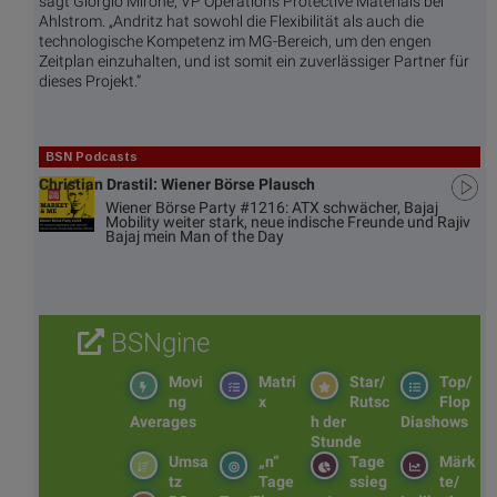
sagt Giorgio Mirone, VP Operations Protective Materials bei
Ahlstrom. „Andritz hat sowohl die Flexibilität als auch die
technologische Kompetenz im MG-Bereich, um den engen
Zeitplan einzuhalten, und ist somit ein zuverlässiger Partner für
dieses Projekt.“
BSN Podcasts
Christian Drastil: Wiener Börse Plausch
Wiener Börse Party #1216: ATX schwächer, Bajaj
Mobility weiter stark, neue indische Freunde und Rajiv
Bajaj mein Man of the Day
BSNgine
Movi
Matri
Star/
Top/
ng
x
Rutsc
Flop
Averages
h der
Diashows
Stunde
Umsa
„n“
Tage
Märk
tz
Tage
ssieg
te/