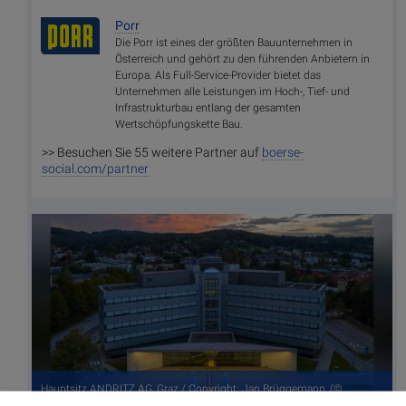
Porr
Die Porr ist eines der größten Bauunternehmen in
Österreich und gehört zu den führenden Anbietern in
Europa. Als Full-Service-Provider bietet das
Unternehmen alle Leistungen im Hoch-, Tief- und
Infrastrukturbau entlang der gesamten
Wertschöpfungskette Bau.
>> Besuchen Sie 55 weitere Partner auf
boerse-
social.com/partner
Hauptsitz ANDRITZ AG, Graz / Copyright: Jan Brüggemann, (©
Aussender)