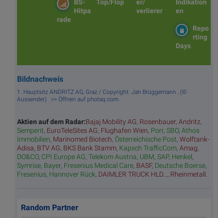
BS-
Top/Flop
er/
Indikation
Hitpa
verlierer
en
rade
Repo
rting
Days
Bildnachweis
1. Hauptsitz ANDRITZ AG, Graz / Copyright: Jan Brüggemann , (©
Aussender) >> Öffnen auf photaq.com
Aktien auf dem Radar:
Bajaj Mobility AG
,
Rosenbauer
,
Andritz
,
Semperit
,
EuroTeleSites AG
,
Flughafen Wien
,
Porr
,
SBO
,
Athos
Immobilien
,
Marinomed Biotech
,
Österreichische Post
,
Wolftank-
Adisa
,
BTV AG
,
BKS Bank Stamm
,
Kapsch TrafficCom
,
Amag
,
DO&CO
,
CPI Europe AG
,
Telekom Austria
,
UBM
,
SAP
,
Henkel
,
Symrise
,
Bayer
,
Fresenius Medical Care
,
BASF
,
Deutsche Boerse
,
Fresenius
,
Hannover Rück
,
DAIMLER TRUCK HLD...
,
Rheinmetall
.
Random Partner