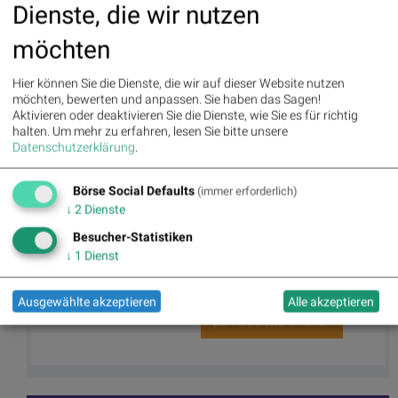
Dienste, die wir nutzen
möchten
Autor
Useletter
Christine
Die Useletter "Morning Xpresso" und
Hier können Sie die Dienste, die wir auf dieser Website nutzen
Petzwinkler
"Evening Xtrakt" heben sich deutlich
möchten, bewerten und anpassen. Sie haben das Sagen!
von den gängigen Newslettern ab.
Aktivieren oder deaktivieren Sie die Dienste, wie Sie es für richtig
Beispiele ansehen bzw. kostenfrei
anmelden. Wichtige Börse-Infos
halten.
Um mehr zu erfahren, lesen Sie bitte unsere
Börse Social Network/Magazine
garantiert.
Datenschutzerklärung
.
Newsletter abonnieren
Börse Social Defaults
(immer erforderlich)
↓
2
Dienste
Runplugged
Besucher-Statistiken
Infos über neue Financial Literacy
↓
1
Dienst
Audio Files für die Runplugged App
(kostenfrei downloaden über
http://runplugged.com/spreadit
)
Ausgewählte akzeptieren
Alle akzeptieren
per Newsletter erhalten