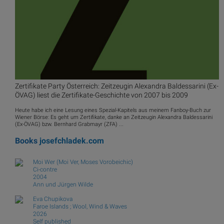
Zertifikate Party Österreich: Zeitzeugin Alexandra Baldessarini (Ex-
ÖVAG) liest die Zertifikate-Geschichte von 2007 bis 2009
Heute habe ich eine Lesung eines Spezial-Kapitels aus meinem Fanboy-Buch zur
Wiener Börse: Es geht um Zertifikate, danke an Zeitzeugin Alexandra Baldessarini
(Ex-ÖVAG) bzw. Bernhard Grabmayr (ZFA) ...
Books
josefchladek.com
Moi Wer (Moi Ver, Moses Vorobeichic)
Ci-contre
2004
Ann und Jürgen Wilde
Eva Chupikova
Faroe Islands ; Wool, Wind & Waves
2026
Self published