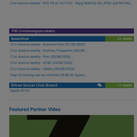
21st Austria weekly - ATX TR at 16715.01 - Bajaj Mobility AG, AT&S and RHI Magnesita best-performing, Österreichische Post with weakest performance (08/08/2026)
PIR-Zeichnungsprodukte
Newsflow
>> mehr
21st Austria weekly - Austrian Post (07/08/2026)
21st Austria weekly - Kontron, Frequentis (06/08/...
21st Austria weekly - Porr (05/08/2026)
21st Austria weekly - AT&S (04/08/2026)
21st Austria weekly - Addiko (03/08/2026)
Fear of missing out bei wikifolio 09.08.26: Space...
Börse Social Club Board
>> mehr
#gabb #2161
Featured Partner Video