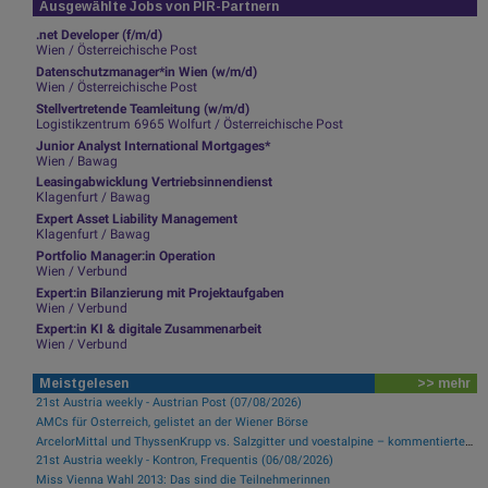
Ausgewählte Jobs von PIR-Partnern
.net Developer (f/m/d)
Wien / Österreichische Post
Datenschutzmanager*in Wien (w/m/d)
Wien / Österreichische Post
Stellvertretende Teamleitung (w/m/d)
Logistikzentrum 6965 Wolfurt / Österreichische Post
Junior Analyst International Mortgages*
Wien / Bawag
Leasingabwicklung Vertriebsinnendienst
Klagenfurt / Bawag
Expert Asset Liability Management
Klagenfurt / Bawag
Portfolio Manager:in Operation
Wien / Verbund
Expert:in Bilanzierung mit Projektaufgaben
Wien / Verbund
Expert:in KI & digitale Zusammenarbeit
Wien / Verbund
Meistgelesen
>> mehr
21st Austria weekly - Austrian Post (07/08/2026)
AMCs für Österreich, gelistet an der Wiener Börse
ArcelorMittal und ThyssenKrupp vs. Salzgitter und voestalpine – kommentierter KW 32 Peer Group Watch Stahl
21st Austria weekly - Kontron, Frequentis (06/08/2026)
Miss Vienna Wahl 2013: Das sind die Teilnehmerinnen