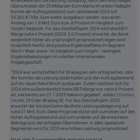
entwickelte sich die Leistung rückläufig. Nach dem erstmaligen
Überschreiten der 25-Milliarden-Euro-Marke im ersten Halbjahr
konnte der Auftragsbestand zum Jahresende 2024 auf
25.362,47 Mio. Euro weiter ausgebaut werden, was einen
Anstieg von 1,9 Mrd. Euro bzw. 8 Prozent im Vergleich zum
Vorjahr bedeutet. Für das Geschäftsjahr 2024 wird eine EBIT-
Marge nahe 6 Prozent (2023: 5,0 Prozent) erwartet, die damit
wesentlich höher als ursprünglich prognostiziert liegen wird.
Ursächlich hierfür sind positive Ergebniseffekte im Segment
Nord + West sowie - im Vergleich zum Vorjahr - niedrigere
Ergebnisbelastungen im volatilen internationalen
Projektgeschäft.
"2024 war wirtschaftlich für Strabag ein sehr erfolgreiches Jahr.
Wir konnten die Leistung stabil halten und den Auftragsbestand
auf ein neues Rekordhoch ausbauen. Zudem zeichnet sich für
2024 eine außerordentlich hohe EBIT-Marge von nahe 6 Prozent
ab, wie bereits am 27.1.2025 bekannt gegeben", erklärt
Christian
Harder
, CFO der Strabag SE. Für das Geschäftsjahr 2025
erwartet der Vorstand eine deutliche Leistungssteigerung auf
rund 21 Mrd. Euro. Diese Prognose stützt sich zum einen auf den
hohen Auftragsbestand und zum anderen auf die erwarteten
Beiträge aus den erfolgten Übernahmen. In allen operativen
Segmenten wird für 2025 eine höhere Leistung prognostiziert.
Nach dem Zusammentreffen mehrerer positiver