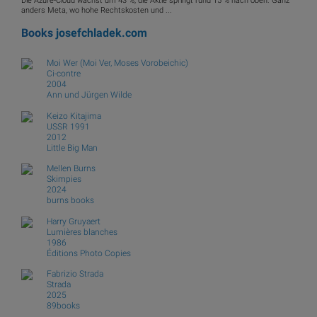
Die Azure-Cloud wächst um 43 %, die Aktie springt rund 15 % nach oben. Ganz
anders Meta, wo hohe Rechtskosten und ...
Books
josefchladek.com
Moi Wer (Moi Ver, Moses Vorobeichic)
Ci-contre
2004
Ann und Jürgen Wilde
Keizo Kitajima
USSR 1991
2012
Little Big Man
Mellen Burns
Skimpies
2024
burns books
Harry Gruyaert
Lumières blanches
1986
Éditions Photo Copies
Fabrizio Strada
Strada
2025
89books