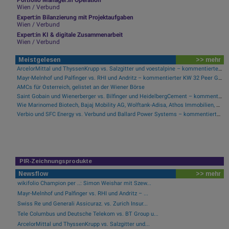
Portfolio Manager:in Operation
Wien / Verbund
Expert:in Bilanzierung mit Projektaufgaben
Wien / Verbund
Expert:in KI & digitale Zusammenarbeit
Wien / Verbund
Meistgelesen
>> mehr
ArcelorMittal und ThyssenKrupp vs. Salzgitter und voestalpine – kommentierter KW 32 Peer Group Watch Stahl
Mayr-Melnhof und Palfinger vs. RHI und Andritz – kommentierter KW 32 Peer Group Watch Zykliker Österreich
AMCs für Österreich, gelistet an der Wiener Börse
Saint Gobain und Wienerberger vs. Bilfinger und HeidelbergCement – kommentierter KW 32 Peer Group Watch Bau & Baustoffe
Wie Marinomed Biotech, Bajaj Mobility AG, Wolftank-Adisa, Athos Immobilien, Rosenbauer und Telekom Austria für Gesprächsstoff in Österreich sorgten
Verbio und SFC Energy vs. Verbund und Ballard Power Systems – kommentierter KW 32 Peer Group Watch Energie
PIR-Zeichnungsprodukte
Newsflow
>> mehr
wikifolio Champion per ..: Simon Weishar mit Szew...
Mayr-Melnhof und Palfinger vs. RHI und Andritz – ...
Swiss Re und Generali Assicuraz. vs. Zurich Insur...
Tele Columbus und Deutsche Telekom vs. BT Group u...
ArcelorMittal und ThyssenKrupp vs. Salzgitter und...