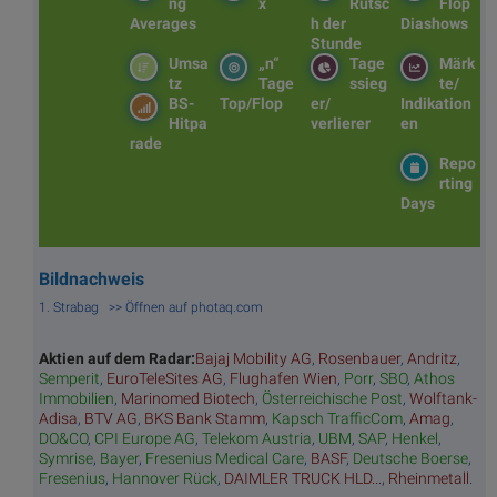
ng
x
Rutsc
Flop
Averages
h der
Diashows
Stunde
Umsa
„n“
Tage
Märk
tz
Tage
ssieg
te/
BS-
Top/Flop
er/
Indikation
Hitpa
verlierer
en
rade
Repo
rting
Days
Bildnachweis
1. Strabag >> Öffnen auf photaq.com
Aktien auf dem Radar:
Bajaj Mobility AG
,
Rosenbauer
,
Andritz
,
Semperit
,
EuroTeleSites AG
,
Flughafen Wien
,
Porr
,
SBO
,
Athos
Immobilien
,
Marinomed Biotech
,
Österreichische Post
,
Wolftank-
Adisa
,
BTV AG
,
BKS Bank Stamm
,
Kapsch TrafficCom
,
Amag
,
DO&CO
,
CPI Europe AG
,
Telekom Austria
,
UBM
,
SAP
,
Henkel
,
Symrise
,
Bayer
,
Fresenius Medical Care
,
BASF
,
Deutsche Boerse
,
Fresenius
,
Hannover Rück
,
DAIMLER TRUCK HLD...
,
Rheinmetall
.