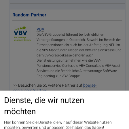
Random Partner
VBV
Die VBV-Gruppe ist führend bei betrieblichen
Vorsorgelösungen in Österreich. Sowohl im Bereich der
Firmenpensionen als auch bei der Abfertigung NEU ist
die VBV Marktführer. Neben der VBV-Pensionskasse und
der VBV-Vorsorgekasse gehören auch
Dienstleistungsunternehmen wie die VBV-
Pensionsservice-Center, die VBV-Consult, die VBV-Asset
Service und die Betriebliche Altersvorsorge-SoftWare
Engineering zur VBV-Gruppe.
>> Besuchen Sie 55 weitere Partner auf
boerse-
social.com/partner
Dienste, die wir nutzen
möchten
Hier können Sie die Dienste, die wir auf dieser Website nutzen
möchten, bewerten und anpassen. Sie haben das Sagen!