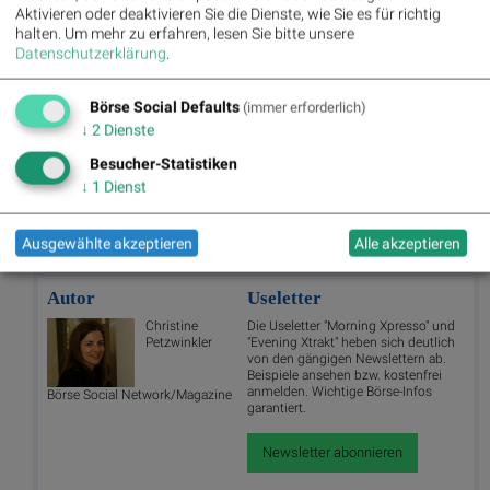
Aktivieren oder deaktivieren Sie die Dienste, wie Sie es für richtig
halten.
Um mehr zu erfahren, lesen Sie bitte unsere
Datenschutzerklärung
.
Börse Social Defaults
(immer erforderlich)
↓
2
Dienste
Besucher-Statistiken
↓
1
Dienst
Strabag
Ausgewählte akzeptieren
Alle akzeptieren
Autor
Useletter
Christine
Die Useletter "Morning Xpresso" und
Petzwinkler
"Evening Xtrakt" heben sich deutlich
von den gängigen Newslettern ab.
Beispiele ansehen bzw. kostenfrei
anmelden. Wichtige Börse-Infos
Börse Social Network/Magazine
garantiert.
Newsletter abonnieren