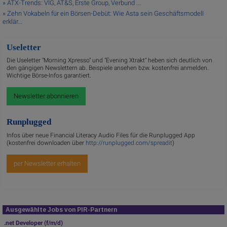
» ATX-Trends: VIG, AT&S, Erste Group, Verbund ...
» Zehn Vokabeln für ein Börsen-Debüt: Wie Asta sein Geschäftsmodell
erklär...
Useletter
Die Useletter "Morning Xpresso" und "Evening Xtrakt" heben sich deutlich von
den gängigen Newslettern ab. Beispiele ansehen bzw. kostenfrei anmelden.
Wichtige Börse-Infos garantiert.
Newsletter abonnieren
Runplugged
Infos über neue Financial Literacy Audio Files für die Runplugged App
(kostenfrei downloaden über
http://runplugged.com/spreadit
)
per Newsletter erhalten
Ausgewählte Jobs von PIR-Partnern
.net Developer (f/m/d)