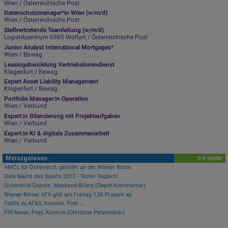
Wien / Österreichische Post
Datenschutzmanager*in Wien (w/m/d)
Wien / Österreichische Post
Stellvertretende Teamleitung (w/m/d)
Logistikzentrum 6965 Wolfurt / Österreichische Post
Junior Analyst International Mortgages*
Wien / Bawag
Leasingabwicklung Vertriebsinnendienst
Klagenfurt / Bawag
Expert Asset Liability Management
Klagenfurt / Bawag
Portfolio Manager:in Operation
Wien / Verbund
Expert:in Bilanzierung mit Projektaufgaben
Wien / Verbund
Expert:in KI & digitale Zusammenarbeit
Wien / Verbund
Meistgelesen
>> mehr
AMCs für Österreich, gelistet an der Wiener Börse
Gala Nacht des Sports 2013 - "Roter Teppich"
Österreich-Depots: Weekend-Bilanz (Depot Kommentar)
Wiener Börse: ATX gibt am Freitag 1,36 Prozent ab
Fazits zu AT&S, Kontron, Post ...
PIR-News: Post, Kontron (Christine Petzwinkler)