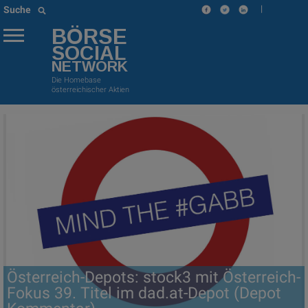
|
Suche
BÖRSE
SOCIAL
NETWORK
Die Homebase
österreichischer Aktien
Österreich-Depots: stock3 mit Österreich-
Fokus 39. Titel im dad.at-Depot (Depot