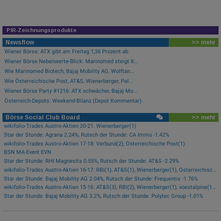
PIR-Zeichnungsprodukte
Newsflow
>> mehr
Wiener Börse: ATX gibt am Freitag 1,36 Prozent ab
Wiener Börse Nebenwerte-Blick: Marinomed steigt 8...
Wie Marinomed Biotech, Bajaj Mobility AG, Wolftan...
Wie Österreichische Post, AT&S, Wienerberger, Pal...
Wiener Börse Party #1216: ATX schwächer, Bajaj Mo...
Österreich-Depots: Weekend-Bilanz (Depot Kommentar)
Börse Social Club Board
>> mehr
wikifolio-Trades Austro-Aktien 20-21: Wienerberger(1)
Star der Stunde: Agrana 2.24%, Rutsch der Stunde: CA Immo -1.42%
wikifolio-Trades Austro-Aktien 17-18: Verbund(2), Österreichische Post(1)
BSN MA-Event EVN
Star der Stunde: RHI Magnesita 0.55%, Rutsch der Stunde: AT&S -2.29%
wikifolio-Trades Austro-Aktien 16-17: RBI(1), AT&S(1), Wienerberger(1), Österreichische Post(1)
Star der Stunde: Bajaj Mobility AG 2.04%, Rutsch der Stunde: Frequentis -1.76%
wikifolio-Trades Austro-Aktien 15-16: AT&S(3), RBI(2), Wienerberger(1), voestalpine(1), Kontron(1), Bawag(1)
Star der Stunde: Bajaj Mobility AG 3.2%, Rutsch der Stunde: Polytec Group -1.01%