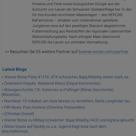
Proteine und Fette sowie biologischen Dünger aus der
Aufzucht von Larven der Schwarzen Soldatenfliege her. In den
für ihre Kunden errichteten Mastanlagen – den REPLOID
ReFarmUnits – erhalten vom Unternehmen gelieferte
Junglarven eine auf den jeweiligen Standort abgestimmte
Futtermischung aus Reststoffen der regionalen Lebensmittel-
Wertschöpfungskette. Nach erfolgter Mast übernimmt
REPLOID die Larven zur zentralen Vermarktung.
>> Besuchen Sie 55 weitere Partner auf
boerse-social.com/partner
Latest Blogs
» Wiener Börse Party #1216: ATX schwächer, Bajaj Mobility weiter stark, ne...
» Österreich-Depots: Weekend-Bilanz (Depot Kommentar)
» Börsegeschichte 7.8.: Extremes zu Palfinger (Börse Geschichte)
(BörseGes...
» Nachlese: 10 Vokabel, um Asta besser zu verstehen; Stella Langthaler (au...
» PIR-News: Post, Kontron (Christine Petzwinkler)
» (Christian Drastil)
» Wiener Börse zu Mittag schwächer: Bajaj Mobility, FACC und Agrana gesucht
» Börse-Inputs auf Spotify zu u.a. Jugend fragt Asta nach dem
Geschäftsmod...