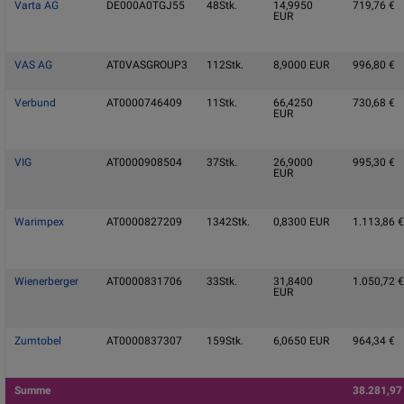
Varta AG
DE000A0TGJ55
48
Stk.
14,9950
719,76
€
EUR
VAS AG
AT0VASGROUP3
112
Stk.
8,9000
EUR
996,80
€
Verbund
AT0000746409
11
Stk.
66,4250
730,68
€
EUR
VIG
AT0000908504
37
Stk.
26,9000
995,30
€
EUR
Warimpex
AT0000827209
1342
Stk.
0,8300
EUR
1.113,86
€
Wienerberger
AT0000831706
33
Stk.
31,8400
1.050,72
€
EUR
Zumtobel
AT0000837307
159
Stk.
6,0650
EUR
964,34
€
Summe
38.281,9