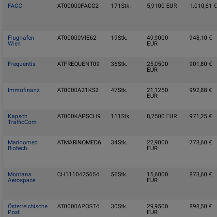
FACC
AT00000FACC2
171
Stk.
5,9100
EUR
1.010,61
€
Flughafen
AT00000VIE62
19
Stk.
49,9000
948,10
€
Wien
EUR
Frequentis
ATFREQUENT09
36
Stk.
25,0500
901,80
€
EUR
Immofinanz
AT0000A21KS2
47
Stk.
21,1250
992,88
€
EUR
Kapsch
AT000KAPSCH9
111
Stk.
8,7500
EUR
971,25
€
TrafficCom
Marinomed
ATMARINOMED6
34
Stk.
22,9000
778,60
€
Biotech
EUR
Montana
CH1110425654
56
Stk.
15,6000
873,60
€
Aerospace
EUR
Österreichische
AT0000APOST4
30
Stk.
29,9500
898,50
€
Post
EUR