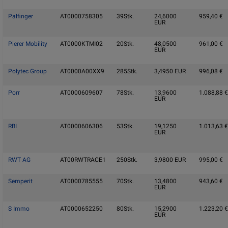
Palfinger
AT0000758305
39
Stk.
24,6000
959,40
€
EUR
Pierer Mobility
AT0000KTMI02
20
Stk.
48,0500
961,00
€
EUR
Polytec Group
AT0000A00XX9
285
Stk.
3,4950
EUR
996,08
€
Porr
AT0000609607
78
Stk.
13,9600
1.088,88
€
EUR
RBI
AT0000606306
53
Stk.
19,1250
1.013,63
€
EUR
RWT AG
AT00RWTRACE1
250
Stk.
3,9800
EUR
995,00
€
Semperit
AT0000785555
70
Stk.
13,4800
943,60
€
EUR
S Immo
AT0000652250
80
Stk.
15,2900
1.223,20
€
EUR