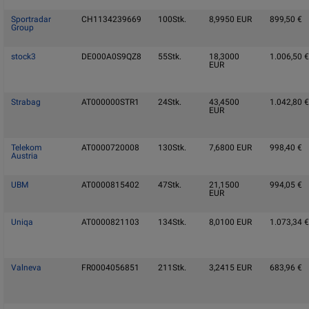
Sportradar
CH1134239669
100
Stk.
8,9950
EUR
899,50
€
Group
stock3
DE000A0S9QZ8
55
Stk.
18,3000
1.006,50
€
EUR
Strabag
AT000000STR1
24
Stk.
43,4500
1.042,80
€
EUR
Telekom
AT0000720008
130
Stk.
7,6800
EUR
998,40
€
Austria
UBM
AT0000815402
47
Stk.
21,1500
994,05
€
EUR
Uniqa
AT0000821103
134
Stk.
8,0100
EUR
1.073,34
€
Valneva
FR0004056851
211
Stk.
3,2415
EUR
683,96
€