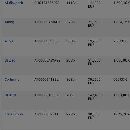
Aluflexpack
CH0453226893
111
Stk.
14,4000
1.598,40
€
EUR
Amag
AT00000AMAG3
37
Stk.
27,9500
1.034,15
€
EUR
AT&S
AT0000969985
38
Stk.
19,7500
750,50
€
EUR
Bawag
AT0000BAWAG2
20
Stk.
51,5000
1.030,00
€
EUR
CA Immo
AT0000641352
30
Stk.
30,0000
900,00
€
EUR
DO&CO
AT0000818802
7
Stk.
147,4000
1.031,80
€
EUR
Erste Group
AT0000652011
27
Stk.
38,8800
1.049,76
€
EUR