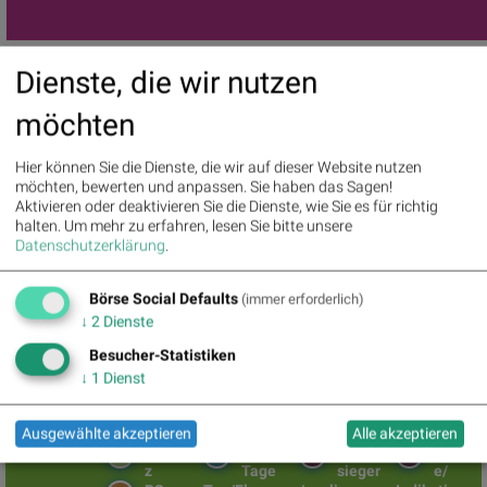
(Der Input von Christian Drastil für den
http://www.boerse-
Dienste, die wir nutzen
social.com/gabb
vom 28.02.)
(28.02.2024)
möchten
BSN Podcasts
Hier können Sie die Dienste, die wir auf dieser Website nutzen
Christian Drastil: Wiener Börse Plausch
möchten, bewerten und anpassen. Sie haben das Sagen!
Wiener Börse Party #1216: ATX schwächer, Bajaj Mobility
Aktivieren oder deaktivieren Sie die Dienste, wie Sie es für richtig
weiter stark, neue indische Freunde und Rajiv Bajaj mein Man
halten.
Um mehr zu erfahren, lesen Sie bitte unsere
of the Day
Datenschutzerklärung
.
Börse Social Defaults
(immer erforderlich)
↓
2
Dienste
BSNgine
Besucher-Statistiken
Movin
Matrix
Star/R
Top/Fl
↓
1
Dienst
g
utsch
op
Averages
der Stunde
Diashows
Ausgewählte akzeptieren
Alle akzeptieren
Umsat
„n“
Tages
Märkt
z
Tage
sieger
e/