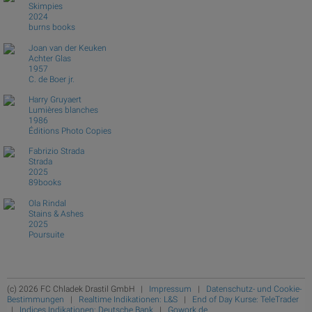
Skimpies
2024
burns books
Joan van der Keuken
Achter Glas
1957
C. de Boer jr.
Harry Gruyaert
Lumières blanches
1986
Éditions Photo Copies
Fabrizio Strada
Strada
2025
89books
Ola Rindal
Stains & Ashes
2025
Poursuite
(c) 2026 FC Chladek Drastil GmbH |
Impressum
|
Datenschutz- und Cookie-
Bestimmungen
|
Realtime Indikationen: L&S
|
End of Day Kurse: TeleTrader
|
Indices Indikationen: Deutsche Bank
|
Gowork.de