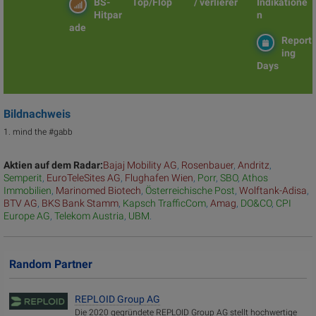
BS-
Top/Flop
/ verlierer
Indikatione
Hitpar
n
ade
Report
ing
Days
Bildnachweis
1. mind the #gabb
Aktien auf dem Radar:
Bajaj Mobility AG
,
Rosenbauer
,
Andritz
,
Semperit
,
EuroTeleSites AG
,
Flughafen Wien
,
Porr
,
SBO
,
Athos
Immobilien
,
Marinomed Biotech
,
Österreichische Post
,
Wolftank-Adisa
,
BTV AG
,
BKS Bank Stamm
,
Kapsch TrafficCom
,
Amag
,
DO&CO
,
CPI
Europe AG
,
Telekom Austria
,
UBM
.
Random Partner
REPLOID Group AG
Die 2020 gegründete REPLOID Group AG stellt hochwertige