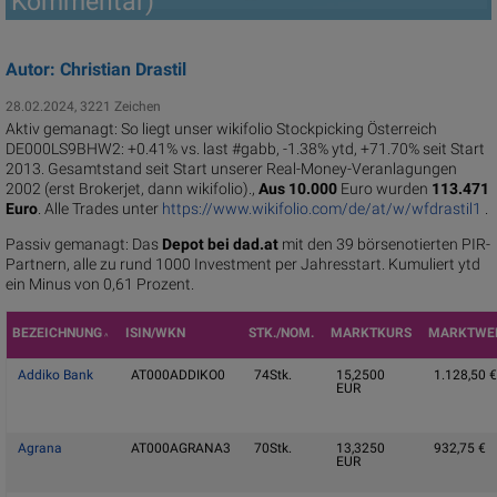
Kommentar)
Autor: Christian Drastil
28.02.2024, 3221 Zeichen
Aktiv gemanagt: So liegt unser wikifolio Stockpicking Öster­reich
DE000LS9BHW2: +0.41% vs. last #gabb, -1.38% ytd, +71.70% seit Start
2013. Gesamtstand seit Start unserer Real-Money-Veranlagungen
2002 (erst Brokerjet, dann wikifolio).,
Aus 10.000
Euro wurden
113.471
Euro
. Alle Trades unter
https://www.wikifolio.com/de/at/w/wfdrastil1
.
Passiv gemanagt: Das
Depot bei dad.at
mit den 39 börsenotierten PIR-
Partnern, alle zu rund 1000 Investment per Jahresstart. Kumuliert ytd
ein Minus von 0,61 Prozent.
BEZEICHNUNG
ISIN/WKN
STK./NOM.
MARKTKURS
MARKTWE
˄
Addiko Bank
AT000ADDIKO0
74
Stk.
15,2500
1.128,50
€
EUR
Agrana
AT000AGRANA3
70
Stk.
13,3250
932,75
€
EUR