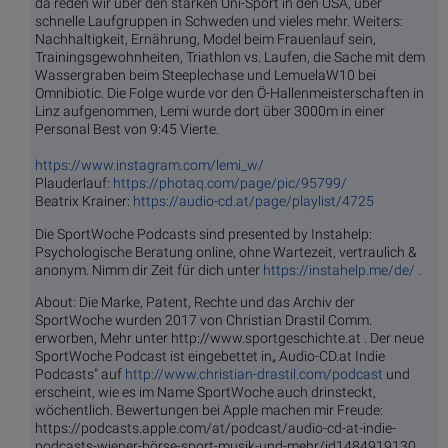
da reden wir über den starken Uni-Sport in den USA, über
schnelle Laufgruppen in Schweden und vieles mehr. Weiters:
Nachhaltigkeit, Ernährung, Model beim Frauenlauf sein,
Trainingsgewohnheiten, Triathlon vs. Laufen, die Sache mit dem
Wassergraben beim Steeplechase und LemuelaW10 bei
Omnibiotic. Die Folge wurde vor den Ö-Hallenmeisterschaften in
Linz aufgenommen, Lemi wurde dort über 3000m in einer
Personal Best von 9:45 Vierte.
https://www.instagram.com/lemi_w/
Plauderlauf:
https://photaq.com/page/pic/95799/
Beatrix Krainer:
https://audio-cd.at/page/playlist/4725
Die SportWoche Podcasts sind presented by Instahelp:
Psychologische Beratung online, ohne Wartezeit, vertraulich &
anonym. Nimm dir Zeit für dich unter
https://instahelp.me/de/
.
About: Die Marke, Patent, Rechte und das Archiv der
SportWoche wurden 2017 von Christian Drastil Comm.
erworben, Mehr unter http://www.sportgeschichte.at . Der neue
SportWoche Podcast ist eingebettet in„ Audio-CD.at Indie
Podcasts" auf
http://www.christian-drastil.com/podcast
und
erscheint, wie es im Name SportWoche auch drinsteckt,
wöchentlich. Bewertungen bei Apple machen mir Freude:
https://podcasts.apple.com/at/podcast/audio-cd-at-indie-
podcasts-wiener-börse-sport-musik-und-mehr/id1484919130 .