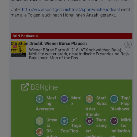
Unter
http://www.sportgeschichte.at/sportwochepodcast
sieht
man alle Folgen, auch nach Hörer:innen-Anzahl gerankt.
BSN Podcasts
Christian Drastil: Wiener Börse Plausch
Wiener Börse Party #1216: ATX schwächer, Bajaj
Mobility weiter stark, neue indische Freunde und Rajiv
Bajaj mein Man of the Day
BSNgine
Movi
Matri
Star/
Top/
ng
x
Rutsc
Flop
Averages
h der
Diashows
Stunde
Umsa
„n“
Tage
Märk
tz
Tage
ssieg
te/
BS-
Top/Flop
er/
Indikation
Hitpa
verlierer
en