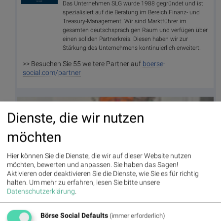
Das Unternehmen SLG wurde 1988 gegründet und ist
spezialisiert auf die Beratung im Bereich Finanz- und
Treasury-Management. Wir sind Marktführer im
gesamten deutschsprachigen Raum und verfügen über
einen soliden Partnerkreis. Diesen haben wir zur
Stärkung des Unternehmens kontinuierlich erweitert.
>> Besuchen Sie 55 weitere Partner auf
boerse-
social.com/partner
Dienste, die wir nutzen
möchten
Hier können Sie die Dienste, die wir auf dieser Website nutzen
möchten, bewerten und anpassen. Sie haben das Sagen!
Aktivieren oder deaktivieren Sie die Dienste, wie Sie es für richtig
halten.
Um mehr zu erfahren, lesen Sie bitte unsere
Datenschutzerklärung
.
Börse Social Defaults
(immer erforderlich)