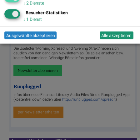
↓
2
Dienste
Besucher-Statistiken
↓
1
Dienst
Lemi Wutz , Laufen / Triathlon
Ausgewählte akzeptieren
Alle akzeptieren
Useletter
Die Useletter "Morning Xpresso" und "Evening Xtrakt" heben sich
deutlich von den gängigen Newslettern ab. Beispiele ansehen bzw.
kostenfrei anmelden. Wichtige Börse-Infos garantiert.
Newsletter abonnieren
Runplugged
Infos über neue Financial Literacy Audio Files für die Runplugged App
(kostenfrei downloaden über
http://runplugged.com/spreadit
)
per Newsletter erhalten