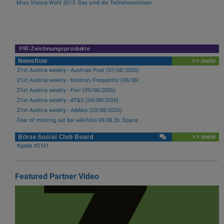
Miss Vienna Wahl 2013: Das sind die Teilnehmerinnen
PIR-Zeichnungsprodukte
Newsflow
>> mehr
21st Austria weekly - Austrian Post (07/08/2026)
21st Austria weekly - Kontron, Frequentis (06/08/...
21st Austria weekly - Porr (05/08/2026)
21st Austria weekly - AT&S (04/08/2026)
21st Austria weekly - Addiko (03/08/2026)
Fear of missing out bei wikifolio 09.08.26: Space...
Börse Social Club Board
>> mehr
#gabb #2161
Featured Partner Video