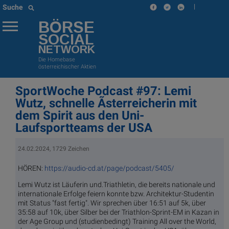
|
Suche
BÖRSE
SOCIAL
NETWORK
Die Homebase
österreichischer Aktien
SportWoche Podcast #97: Lemi
Wutz, schnelle Ãsterreicherin mit
dem Spirit aus den Uni-
Laufsportteams der USA
24.02.2024, 1729 Zeichen
HÖREN:
https://audio-cd.at/page/podcast/5405/
Lemi Wutz ist Läuferin und.Triathletin, die bereits nationale und
internationale Erfolge feiern konnte bzw. Architektur-Studentin
mit Status "fast fertig". Wir sprechen über 16:51 auf 5k, über
35:58 auf 10k, über Silber bei der Triathlon-Sprint-EM in Kazan in
der Age Group und (studienbedingt) Training All over the World,