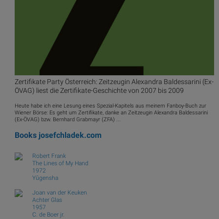
Zertifikate Party Österreich: Zeitzeugin Alexandra Baldessarini (Ex-
ÖVAG) liest die Zertifikate-Geschichte von 2007 bis 2009
Heute habe ich eine Lesung eines Spezial-Kapitels aus meinem Fanboy-Buch zur
Wiener Börse: Es geht um Zertifikate, danke an Zeitzeugin Alexandra Baldessarini
(Ex-ÖVAG) bzw. Bernhard Grabmayr (ZFA) ...
Books
josefchladek.com
Robert Frank
The Lines of My Hand
1972
Yūgensha
Joan van der Keuken
Achter Glas
1957
C. de Boer jr.