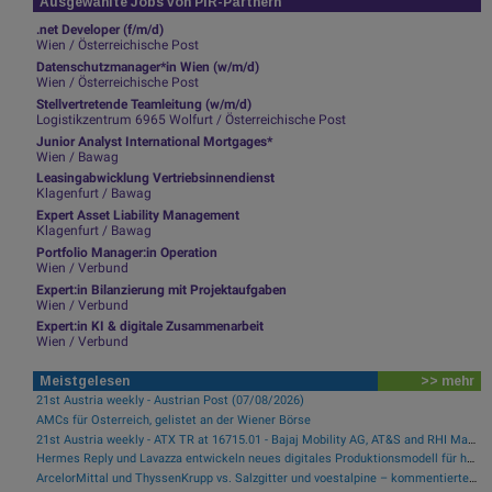
Ausgewählte Jobs von PIR-Partnern
.net Developer (f/m/d)
Wien / Österreichische Post
Datenschutzmanager*in Wien (w/m/d)
Wien / Österreichische Post
Stellvertretende Teamleitung (w/m/d)
Logistikzentrum 6965 Wolfurt / Österreichische Post
Junior Analyst International Mortgages*
Wien / Bawag
Leasingabwicklung Vertriebsinnendienst
Klagenfurt / Bawag
Expert Asset Liability Management
Klagenfurt / Bawag
Portfolio Manager:in Operation
Wien / Verbund
Expert:in Bilanzierung mit Projektaufgaben
Wien / Verbund
Expert:in KI & digitale Zusammenarbeit
Wien / Verbund
Meistgelesen
>> mehr
21st Austria weekly - Austrian Post (07/08/2026)
AMCs für Österreich, gelistet an der Wiener Börse
21st Austria weekly - ATX TR at 16715.01 - Bajaj Mobility AG, AT&S and RHI Magnesita best-performing, Österreichische Post with weakest performance (08/08/2026)
Hermes Reply und Lavazza entwickeln neues digitales Produktionsmodell für hocheffiziente Fertigung
ArcelorMittal und ThyssenKrupp vs. Salzgitter und voestalpine – kommentierter KW 32 Peer Group Watch Stahl