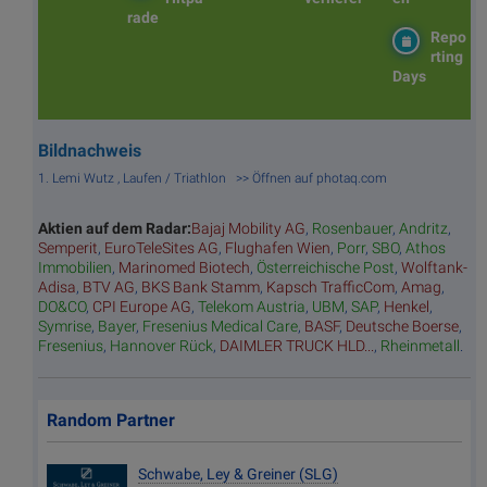
rade
Repo
rting
Days
Bildnachweis
1. Lemi Wutz , Laufen / Triathlon >> Öffnen auf photaq.com
Aktien auf dem Radar:
Bajaj Mobility AG
,
Rosenbauer
,
Andritz
,
Semperit
,
EuroTeleSites AG
,
Flughafen Wien
,
Porr
,
SBO
,
Athos
Immobilien
,
Marinomed Biotech
,
Österreichische Post
,
Wolftank-
Adisa
,
BTV AG
,
BKS Bank Stamm
,
Kapsch TrafficCom
,
Amag
,
DO&CO
,
CPI Europe AG
,
Telekom Austria
,
UBM
,
SAP
,
Henkel
,
Symrise
,
Bayer
,
Fresenius Medical Care
,
BASF
,
Deutsche Boerse
,
Fresenius
,
Hannover Rück
,
DAIMLER TRUCK HLD...
,
Rheinmetall
.
Random Partner
Schwabe, Ley & Greiner (SLG)