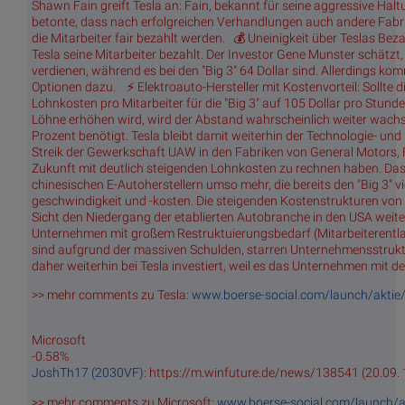
Shawn Fain greift Tesla an: Fain, bekannt für seine aggressive Haltung
betonte, dass nach erfolgreichen Verhandlungen auch andere Fabrik
die Mitarbeiter fair bezahlt werden. 💰 Uneinigkeit über Teslas Bez
Tesla seine Mitarbeiter bezahlt. Der Investor Gene Munster schätzt,
verdienen, während es bei den "Big 3" 64 Dollar sind. Allerdings ko
Optionen dazu. ⚡ Elektroauto-Hersteller mit Kostenvorteil: Sollte
Lohnkosten pro Mitarbeiter für die "Big 3" auf 105 Dollar pro Stund
Löhne erhöhen wird, wird der Abstand wahrscheinlich weiter wachs
Prozent benötigt. Tesla bleibt damit weiterhin der Technologie- un
Streik der Gewerkschaft UAW in den Fabriken von General Motors, F
Zukunft mit deutlich steigenden Lohnkosten zu rechnen haben. Da
chinesischen E-Autoherstellern umso mehr, die bereits den "Big 3" vi
geschwindigkeit und -kosten. Die steigenden Kostenstrukturen von
Sicht den Niedergang der etablierten Autobranche in den USA weiter
Unternehmen mit großem Restruktuierungsbedarf (Mitarbeiterent
sind aufgrund der massiven Schulden, starren Unternehmensstruktu
daher weiterhin bei Tesla investiert, weil es das Unternehmen mit d
>> mehr comments zu Tesla:
www.boerse-social.com/launch/aktie/
Microsoft
-0.58%
JoshTh17 (2030VF)
: https://m.winfuture.de/news/138541 (20.09. 
>> mehr comments zu Microsoft:
www.boerse-social.com/launch/a