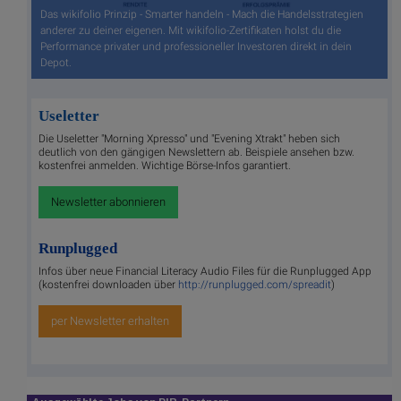
Das wikifolio Prinzip - Smarter handeln - Mach die Handelsstrategien
anderer zu deiner eigenen. Mit wikifolio-Zertifikaten holst du die
Performance privater und professioneller Investoren direkt in dein
Depot.
Useletter
Die Useletter "Morning Xpresso" und "Evening Xtrakt" heben sich
deutlich von den gängigen Newslettern ab. Beispiele ansehen bzw.
kostenfrei anmelden. Wichtige Börse-Infos garantiert.
Newsletter abonnieren
Runplugged
Infos über neue Financial Literacy Audio Files für die Runplugged App
(kostenfrei downloaden über
http://runplugged.com/spreadit
)
per Newsletter erhalten