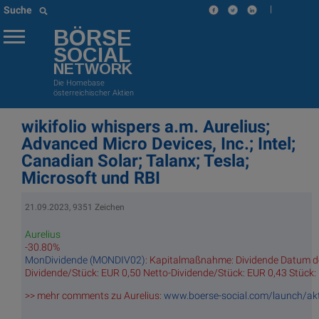
|
Suche
BÖRSE
SOCIAL
NETWORK
Die Homebase
österreichischer Aktien
wikifolio whispers a.m. Aurelius;
Advanced Micro Devices, Inc.; Intel;
Canadian Solar; Talanx; Tesla;
Microsoft und RBI
21.09.2023, 9351 Zeichen
Aurelius
-30.80%
MonDividende (MONDIV02)
: Kapitalmaßnahme: Dividende Datum de
Dividende/Stück: EUR 0,50 Netto-Dividende/Stück: EUR 0,43 Stück:
>> mehr comments zu Aurelius:
www.boerse-social.com/launch/akt