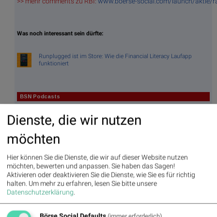
>> mehr comments zu RBI:
www.boerse-social.com/launch/aktie/ra
Was noch interessant sein dürfte:
Runplugged ist im Store: Wie die Financial Literacy Laufapp
funktioniert
BSN Podcasts
Christian Drastil: Wiener Börse Plausch
Dienste, die wir nutzen
Wiener Börse Party #1216: ATX schwächer, Bajaj
Mobility weiter stark, neue indische Freunde und Rajiv
Bajaj mein Man of the Day
möchten
Hier können Sie die Dienste, die wir auf dieser Website nutzen
möchten, bewerten und anpassen. Sie haben das Sagen!
BSNgine
Aktivieren oder deaktivieren Sie die Dienste, wie Sie es für richtig
halten.
Um mehr zu erfahren, lesen Sie bitte unsere
Datenschutzerklärung
.
Movi
Matri
Star/
Top/
ng
x
Rutsc
Flop
Averages
h der
Diashows
Börse Social Defaults
(immer erforderlich)