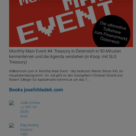
Monthly Main Event #4: Treasury in Österreich in 90 Minuten
kennenlernen und die Agenda verstehen (in Koop. mit SLG
Treasury)
Willkommen zum 4. Monthly Main Event - das bedeutet Wiener Börse XXL im
Hauptabendprogramm. Im Juli geht es den Gastgebern Christian Drastil und
Robert Gillinger für kapitalmarkt-stimme.at um das T...
Books
josefchladek.com
João Linneu
JJ VFF VV
2026
Void
Dag Alveng
Asylum
1987