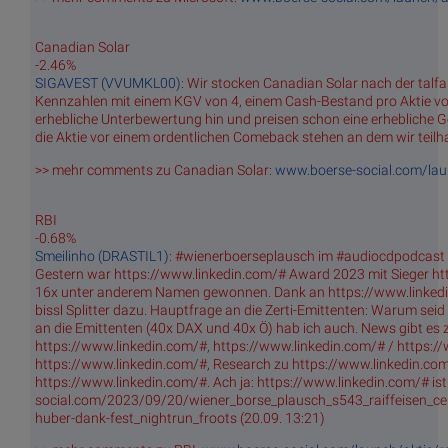
Canadian Solar
-2.46%
SIGAVEST (VVUMKL00)
: Wir stocken Canadian Solar nach der tal
Kennzahlen mit einem KGV von 4, einem Cash-Bestand pro Aktie vo
erhebliche Unterbewertung hin und preisen schon eine erhebliche Ge
die Aktie vor einem ordentlichen Comeback stehen an dem wir teilh
>> mehr comments zu Canadian Solar:
www.boerse-social.com/lau
RBI
-0.68%
Smeilinho (DRASTIL1)
: #wienerboerseplausch im #audiocdpodcast h
Gestern war https://www.linkedin.com/# Award 2023 mit Sieger ht
16x unter anderem Namen gewonnen. Dank an https://www.linkedin.
bissl Splitter dazu. Hauptfrage an die Zerti-Emittenten: Warum se
an die Emittenten (40x DAX und 40x Ö) hab ich auch. News gibt es 
https://www.linkedin.com/#, https://www.linkedin.com/# / https:/
https://www.linkedin.com/#, Research zu https://www.linkedin.com
https://www.linkedin.com/#. Ach ja: https://www.linkedin.com/# is
social.com/2023/09/20/wiener_borse_plausch_s543_raiffeisen_cen_
huber-dank-fest_nightrun_froots (20.09. 13:21)