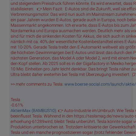
und steigendem Preisdruck führen könnte. Es wird erwartet, dass 
stabilisieren. 👉 Mein Fazit: E-Autos sind die Zukunft, weil sie effi
Verbrennungsmotor. Das wird nun auch im Mainstream zunehmend k
ein paar Jahren wurden E-Autos, gerade auch in Europa, noch beläch
Massenmarkt angekommen. Ich erwarte, dass E-Autos bis zum Jahr
Nordamerika und Europa ausmachen werden. Deutlich mehr als von 
sind für mich die sinkenden Kosten für Akkus, die sich auch in s
nämlich mit ca. 40% der wesentliche Kostenbestandteil eines E-Autos
mit 10-20%. Gerade Tesla treibt den E-Automarkt weltweit als größt
die höchsten Gewinnmargen bei E-Autos und lässt das durch den Pr
nächsten Generation, das Model A oder Model 2, wird mit einem N
den Kopf stellen. Ab 2025 soll es in der Gigafactory in Mexiko herg
10 Mio. Einheiten pro Jahr leicht denkbar. Das bringt Tesla näher 
Ultra bleibt daher weiterhin bei Tesla mit Überzeugung investiert. (
>> mehr comments zu Tesla:
www.boerse-social.com/launch/aktie/
Tesla
-0.61%
AktienMax (BAMBUS10)
: 👉 Auto-Industrie im Umbruch: Wie Tesla v
beeinflusst Tesla: Während in den https://teslamag.de/news/auto-s
erhoehung-61289wird, bleibt Tesla unberührt. Tesla könnte sogar vo
Produktion unterbrochen ist. Trotzdem kritisierte der Gewerkschaf
Tesla und ein manche prognostizieren sogar (trotz fehlender Gewe