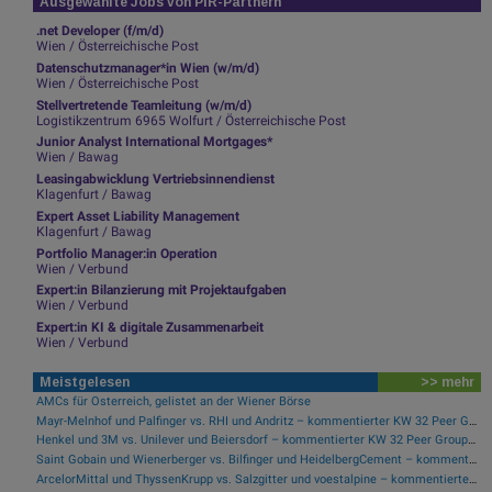
Ausgewählte Jobs von PIR-Partnern
.net Developer (f/m/d)
Wien / Österreichische Post
Datenschutzmanager*in Wien (w/m/d)
Wien / Österreichische Post
Stellvertretende Teamleitung (w/m/d)
Logistikzentrum 6965 Wolfurt / Österreichische Post
Junior Analyst International Mortgages*
Wien / Bawag
Leasingabwicklung Vertriebsinnendienst
Klagenfurt / Bawag
Expert Asset Liability Management
Klagenfurt / Bawag
Portfolio Manager:in Operation
Wien / Verbund
Expert:in Bilanzierung mit Projektaufgaben
Wien / Verbund
Expert:in KI & digitale Zusammenarbeit
Wien / Verbund
Meistgelesen
>> mehr
AMCs für Österreich, gelistet an der Wiener Börse
Mayr-Melnhof und Palfinger vs. RHI und Andritz – kommentierter KW 32 Peer Group Watch Zykliker Österreich
Henkel und 3M vs. Unilever und Beiersdorf – kommentierter KW 32 Peer Group Watch Konsumgüter
Saint Gobain und Wienerberger vs. Bilfinger und HeidelbergCement – kommentierter KW 32 Peer Group Watch Bau & Baustoffe
ArcelorMittal und ThyssenKrupp vs. Salzgitter und voestalpine – kommentierter KW 32 Peer Group Watch Stahl