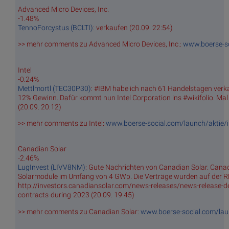
Advanced Micro Devices, Inc.
-1.48%
TennoForcystus (BCLTI)
: verkaufen (20.09. 22:54)
>> mehr comments zu Advanced Micro Devices, Inc.:
www.boerse-s
Intel
-0.24%
Mettlmortl (TEC30P30)
: #IBM habe ich nach 61 Handelstagen verka
12% Gewinn. Dafür kommt nun Intel Corporation ins #wikifolio. Mal s
(20.09. 20:12)
>> mehr comments zu Intel:
www.boerse-social.com/launch/aktie/i
Canadian Solar
-2.46%
LugInvest (LIVV8NM)
: Gute Nachrichten von Canadian Solar. Canad
Solarmodule im Umfang von 4 GWp. Die Verträge wurden auf der R
http://investors.canadiansolar.com/news-releases/news-release-det
contracts-during-2023 (20.09. 19:45)
>> mehr comments zu Canadian Solar:
www.boerse-social.com/lau