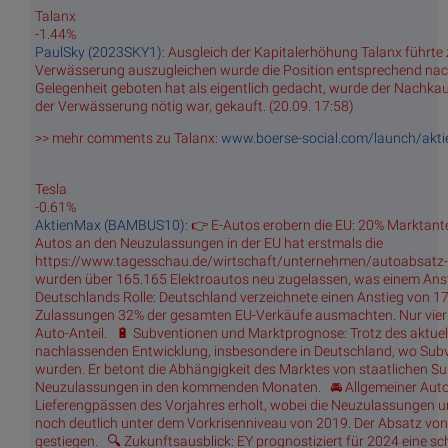
Talanx
-1.44%
PaulSky (2023SKY1)
: Ausgleich der Kapitalerhöhung Talanx führte 
Verwässerung auszugleichen wurde die Position entsprechend nach
Gelegenheit geboten hat als eigentlich gedacht, wurde der Nachkau
der Verwässerung nötig war, gekauft. (20.09. 17:58)
>> mehr comments zu Talanx:
www.boerse-social.com/launch/akti
Tesla
-0.61%
AktienMax (BAMBUS10)
: 👉 E-Autos erobern die EU: 20% Marktantei
Autos an den Neuzulassungen in der EU hat erstmals die
https://www.tagesschau.de/wirtschaft/unternehmen/autoabsatz-
wurden über 165.165 Elektroautos neu zugelassen, was einem Ans
Deutschlands Rolle: Deutschland verzeichnete einen Anstieg von 1
Zulassungen 32% der gesamten EU-Verkäufe ausmachten. Nur vier 
Auto-Anteil. 🔋 Subventionen und Marktprognose: Trotz des aktuel
nachlassenden Entwicklung, insbesondere in Deutschland, wo Subve
wurden. Er betont die Abhängigkeit des Marktes von staatlichen S
Neuzulassungen in den kommenden Monaten. 🚘 Allgemeiner Autoab
Lieferengpässen des Vorjahres erholt, wobei die Neuzulassungen u
noch deutlich unter dem Vorkrisenniveau von 2019. Der Absatz von
gestiegen. 🔍 Zukunftsausblick: EY prognostiziert für 2024 eine 